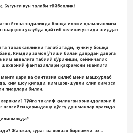
. Бугунги кун талаби тўйбоплик!
аган Ягона эндиликда бошқа иложи қолмаганлиги
кин шарқона услубда қайтиб келиши устида шиддат
та таваккалликни талаб этади, чунки у бошқа
банд. Кимдир замон ўтиши билан даврдан даврга
а ким аввалига табиий кўриниши, кейинчалик
г шахвоний фантазиялари қахрамони эканлиги
 менга қара ва фантазия қилиб мени машхурлаб
қда, ким шоу қилади, ким шов-шувли клип ким эса
ан пиарлари билан.
а керакми? Тўйга таклиф қилинган хонандаларни ё
энг асосийси қариндошу дўсту душманлар орасида
қилинмоқда?
и? Жанжал, сурат ва хоказо бирламчи. эх...