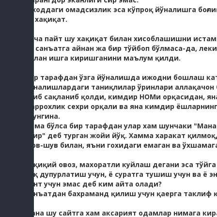
Ижоддаги омадсизлик эса кўпроқ йўналишга боғлиқ
Бу хақиқат.
Анча пайт шу хақиқат билан хисоблашишни истам
ва санъатга айнан жа бир тўйбоп бўлмаса-да, ле
билан ишга киришганини маълум қилди.
Бир тарафдан ўзга йўналишда ижодни бошлаш кат
йўналишлардаги таниқлилар ўринлари аллақачон 
ўтиб сақланиб қолди, кимдир НОМи орқасидан, ян
жаррохлик сехри орқали ва яна кимдир ёшларнин
учунгина.
Нима бўлса бир тарафдан улар хам шунчаки "Мана
ўтир" деб турган жойи йўқ. Хамма харакат қилмо
шов-шув билан, яъни гохидаги емаган ва ўхшамаг
Хақиқий овоз, махоратли куйлаш дегани эса тўйг
оёқ дупурлатиш учун, ё суратга тушиш учун ва ё 
понт учун эмас деб ким айта олади?
Санъатдан бахраманд қилиш учун қаерга таклиф 
Мана шу сайтга хам аксарият одамлар нимага кирад