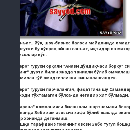
Санъат...йўғэ, шоу-бизнес балоси майдонида омад
Афсуски бу кўпроқ айнан санъат, иқтидор ва мах
Мисоллар кўп.
"Зеро" гурухи орқали "Анави дўндиқчаси борку" с
ўзинг" дуэти билан янада таниқли бўлиб оммалаш
Камилла гўё омадсизликка кишанлангандек.
"Зеро" гурухи парчалангач, фақатгина шу Саманда
Ижоди тўхтамаган бўлса-да негадир хит бўлмади.
"Тарона" компанияси билан хам шартномани беко
хонанда Зебо хам асоссиз хафа бўлиб жахлда экан
бир хонанда деганмиш.
Бошқа тарафдан Ягонанинг овози Зебо тугул бошқ
жарангдор эканлиги сир эмас.