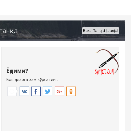
танқид
Baxs| Tanqid | Janjal
Ёқдими?
Бошқаларга хам кўрсатинг: