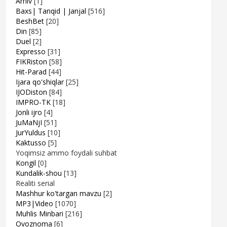
Arhiv
[1]
Baxs| Tanqid | Janjal
[516]
BeshBet
[20]
Din
[85]
Duel
[2]
Expresso
[31]
FIKRiston
[58]
Hit-Parad
[44]
Ijara qo'shiqlar
[25]
IJODiston
[84]
IMPRO-TK
[18]
Jonli ijro
[4]
JuMaNjI
[51]
JurYuldus
[10]
Kaktusso
[5]
Yoqimsiz ammo foydali suhbat
Kongil
[0]
Kundalik-shou
[13]
Realiti serial
Mashhur ko'targan mavzu
[2]
MP3|Video
[1070]
Muhlis Minbari
[216]
Ovoznoma
[6]