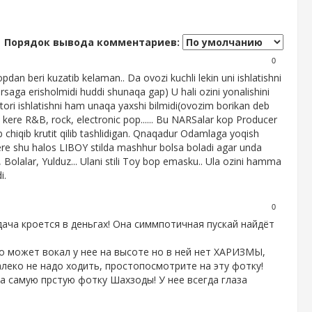
Порядок вывода комментариев:
0
an beri kuzatib kelaman.. Da ovozi kuchli lekin uni ishlatishni
rsaga erisholmidi huddi shunaqa gap) U hali ozini yonalishini
tori ishlatishni ham unaqa yaxshi bilmidi(ovozim borikan deb
sh kere R&B, rock, electronic pop...... Bu NARSalar kop Producer
chiqib krutit qilib tashlidigan. Qnaqadur Odamlaga yoqish
kere shu halos LIBOY stilda mashhur bolsa boladi agar unda
 Bolalar, Yulduz... Ulani stili Toy bop emasku.. Ula ozini hamma
i.
0
дача кроется в деньгах! Она симмпотичная пускай найдёт
то может вокал у нее на высоте но в ней нет ХАРИЗМЫ,
леко не надо ходить, простопосмотрите на эту фотку!
на самую прстую фотку Шахзоды! У нее всегда глаза