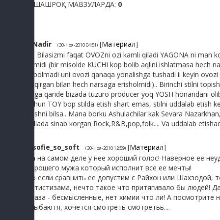
ЎХШАШРОҚ МАВЗУЛАРДА:
0
1
Nadir
[
Материал
]
(30-Ноя-2010 04:51)
Yo Bilasizmi faqat OVOZni ozi kamli qiladi YAGONA ni man kopd
bilmidi (bir misolde KUCHI kop bolib aqlini ishlatmasa hech na
topolmadi uni ovozi qanaqa yonalishga tushadi ii keyin ovozi 
baqirgan bilan hech narsaga erisholmidi).. Birinchi stilni topi
larga qaride bizada tuzuro producer yoq YOSH honandani olib 
uchun TOY bop stilda etish shart emas, stilni uddalab etish 
etishni bilsa.. Mana borku Ashulachilar kak Sevara Nazarkhan,
stillada sinab korgan Rock,R&B,pop,folk.... Va uddalab etishad
2
sofie_so_soft
[
Материал
]
(30-Ноя-2010 12:59)
Да на самом деле у нее хороший голос! Наверное ее неу
хорошего мужа который исполнит все ее мечты!
Но если сравнить ее допустим с Райхон или Шахзодой, 
артистизама, нечто такое что притягивало бы людей! Да
Глаза - бесмысленные, нет химии что ли! А посмотрите 
улыбаютя, хочется смотреть смотретьь....