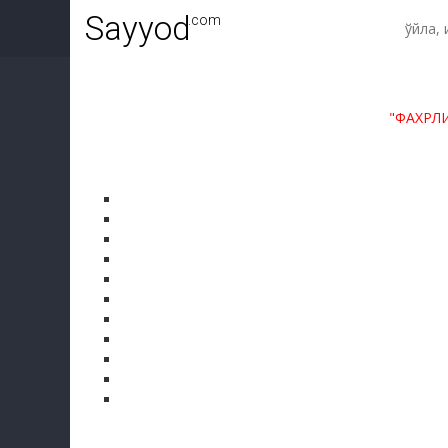
Sayyod
.com
"ФАХРЛ