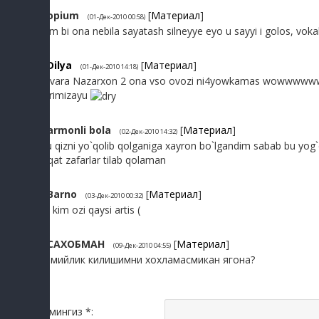
3
opium
[
Материал
]
(01-Дек-2010 00:58)
kem bi ona nebila sayatash silneyye eyo u sayyi i golos, vokal
4
Dilya
[
Материал
]
(01-Дек-2010 14:18)
Sevara Nazarxon 2 ona vso ovozi ni4yowkamas wowwwwwwwww
yurimizayu
5
armonli bola
[
Материал
]
(02-Дек-2010 14:32)
wu qizni yo`qolib qolganiga xayron bo`lgandim sabab bu yog
faqat zafarlar tilab qolaman
6
Barno
[
Материал
]
(03-Дек-2010 00:32)
bu kim ozi qaysi artis (
7
САХОБМАН
[
Материал
]
(09-Дек-2010 04:55)
Хомийлик килишимни хохламасмикан ягона?
Исмингиз *: