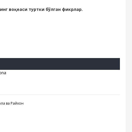
инг воқеаси туртки бўлган фикрлар.
ona
ола ва Райхон