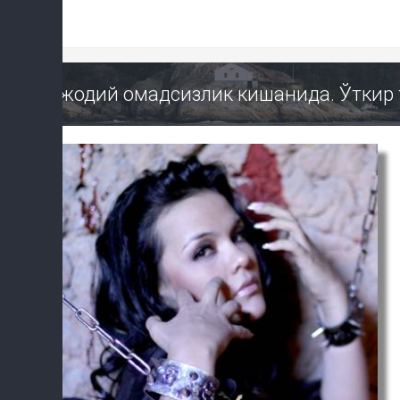
Ижодий омадсизлик кишанида. Ўткир 