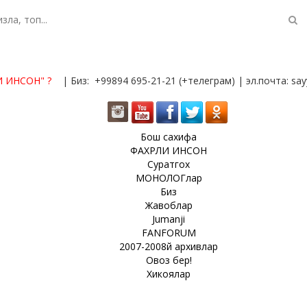
И ИНСОН"
?
| Биз: +99894 695-21-21 (+телеграм) | эл.почта: s
Бош сахифа
ФАХРЛИ ИНСОН
Суратгох
МОНОЛОГлар
Биз
Жавоблар
Jumanji
FANFORUM
2007-2008й архивлар
Овоз бер!
Хикоялар