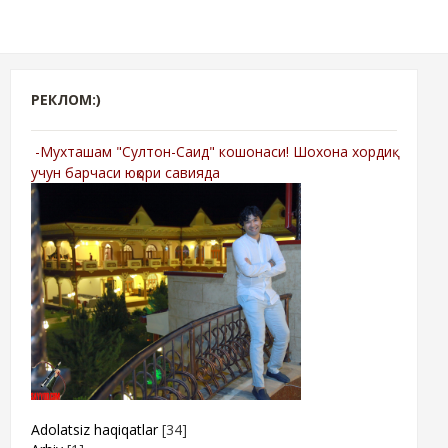
РЕКЛОМ:)
-Мухташам "Султон-Саид" кошонаси! Шохона хордиқ
учун барчаси юқори савияда
Adolatsiz haqiqatlar
[34]