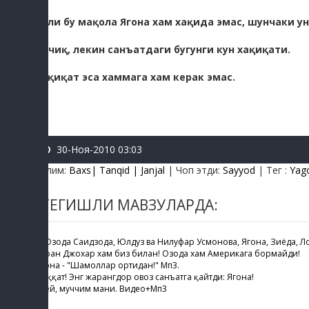
Асли бу мақола Ягона хам хақида эмас, шунчаки ун
Аччиқ, лекин санъатдаги бугунги кун хақиқати.
Хақиқат эса хаммага хам керак эмас.
30-Ноя-2010 03:03
Бўлим
:
Baxs| Tanqid | Janjal
|
Чоп этди
:
Sayyod
|
Тег
:
Yag
ТЕГИШЛИ МАВЗУЛАРДА:
ҚС: Озода Саидзода, Юлдуз ва Нилуфар Усмонова, Ягона, Зиёда, Л
Каран Джохар хам биз билан! Озода хам Америкага бормайди!
Ягона - "Шамоллар ортидан!" Мп3.
Диққат! Энг жарангдор овоз санъатга қайтди: Ягона!
Ахей, муччим мани. Видео+Мп3