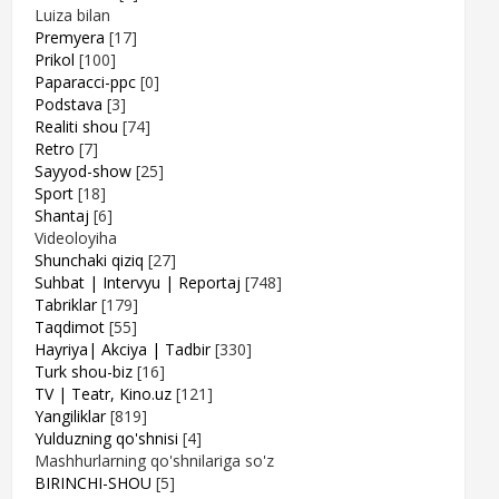
Luiza bilan
Premyera
[17]
Prikol
[100]
Paparacci-ppc
[0]
Podstava
[3]
Realiti shou
[74]
Retro
[7]
Sayyod-show
[25]
Sport
[18]
Shantaj
[6]
Videoloyiha
Shunchaki qiziq
[27]
Suhbat | Intervyu | Reportaj
[748]
Tabriklar
[179]
Taqdimot
[55]
Hayriya| Akciya | Tadbir
[330]
Turk shou-biz
[16]
TV | Teatr, Kino.uz
[121]
Yangiliklar
[819]
Yulduzning qo'shnisi
[4]
Mashhurlarning qo'shnilariga so'z
BIRINCHI-SHOU
[5]