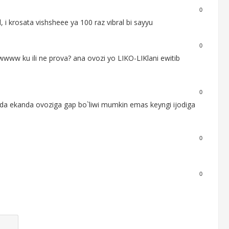
0
, i krosata vishsheee ya 100 raz vibral bi sayyu
0
 ku ili ne prova? ana ovozi yo LIKO-LIKlani ewitib
0
`da ekanda ovoziga gap bo`liwi mumkin emas keyngi ijodiga
0
0