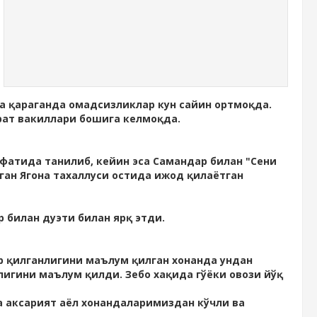
га қараганда омадсизликлар кун сайин ортмоқда.
орат вакиллари бошига келмоқда.
ифатида танилиб, кейин эса Самандар билан "Сени
ган Ягона тахаллуси остида ижод қилаётган
р билан дуэти билан ярқ этди.
р қилганлигини маълум қилган хонанда ундан
лигини маълум қилди. Зебо хақида гўёки овози йўқ
а аксарият аёл хонандаларимиздан кўчли ва