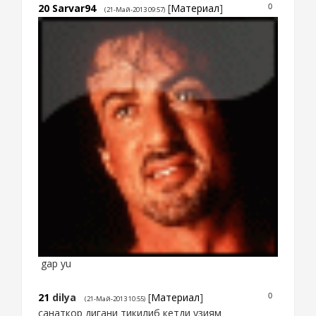
20
Sarvar94
[
Материал
]
0
(21-Май-2013 09:57)
gap yu
21
dilya
[
Материал
]
0
(21-Май-2013 10:55)
санаткор дигани тикилиб кетди узиям