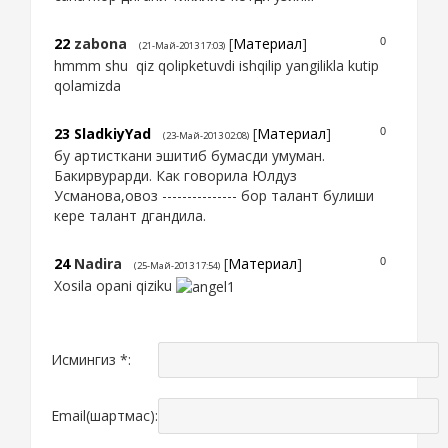
22
zabona
[
Материал
]
0
(21-Май-2013 17:03)
hmmm shu qiz qolipketuvdi ishqilip yangilikla kutip
qolamizda
23
SladkiyYad
[
Материал
]
0
(23-Май-2013 02:08)
бу артисткани эшитиб бумасди умуман.
Бакирвурарди. Как говорила Юлдуз
Усманова,овоз --------------- бор талант булиши
кере талант дгандила.
24
Nadira
[
Материал
]
0
(25-Май-2013 17:54)
Xosila opani qiziku
Исмингиз *:
Email(шартмас):