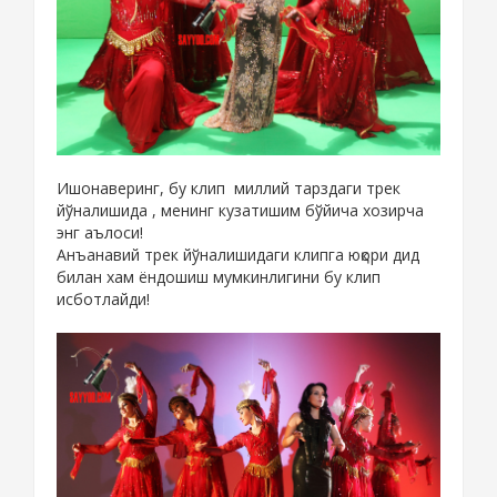
Ишонаверинг, бу клип миллий тарздаги трек
йўналишида , менинг кузатишим бўйича хозирча
энг аълоси!
Анъанавий трек йўналишидаги клипга юқори дид
билан хам ёндошиш мумкинлигини бу клип
исботлайди!