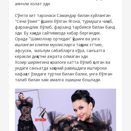
аянчли холат эди.
Сўнгги хит таронаси Самандар билан куйланган
"Сени ўзинг" қўшиғи бўлган Ягона, турмушга чиқиб,
фарзандлик бўлиб, фарзанд тарбияси билан банд
эди. Бу хақида сайтимизда хабар бергандик.
Орада "Шамоллар ортидан" қўшиғи ва унга
ишланган клипни мухлисларга тақдим эттию,
афсуски, маълум сабабларга кўра, санъатга
керакли диққатни ажрата олмаган эди.
Хозир ширингина қизалоғи катта бўлиб қолган ва
ундаги санъатда хаққоний равишдаги иштироки
нафақат ўзидаги туртки билан балки, унга бўлган
талаб билан хам амалга ошишни бошлади.