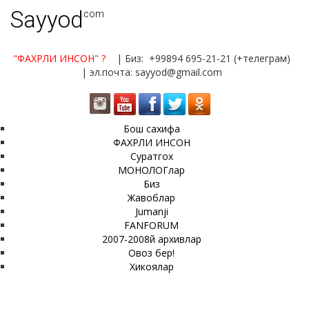
Sayyod
.com
"ФАХРЛИ ИНСОН"
?
| Биз: +99894 695-21-21 (+телеграм)
| эл.почта: sayyod@gmail.com
Бош сахифа
ФАХРЛИ ИНСОН
Суратгох
МОНОЛОГлар
Биз
Жавоблар
Jumanji
FANFORUM
2007-2008й архивлар
Овоз бер!
Хикоялар