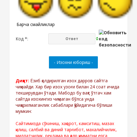
Барча смайликлар
Код *:
Диққат:
Ёзиб қолдирилган изох дарров сайтга
чиқмайди. Хар бир изох узоғи билан 24 соат ичида
текширувдан ўтади. Мабодо бу вақт ўтгач хам
сайтда изохингиз чиқмаган бўлса унда
чиқарилмаганлик сабаблари қўйидагича бўлиши
мумкин:
Сайтимизда сўкиниш, хақорот, камситиш, мазах
қилиш, салбий ва диний тарғибот, махалийчилик,
миллатчилик, реклама ва қадр қимматни ерга