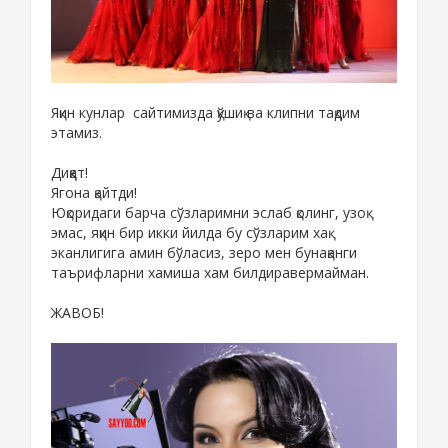
Яқин кунлар сайтимизда қўшиқ ва клипни тақдим
этамиз.
Диққат!
Ягона қайтди!
Юқоридаги барча сўзларимни эслаб қолинг, узоқ
эмас, яқин бир икки йилда бу сўзларим хақ
эканлигига амин бўласиз, зеро мен бунақанги
таърифларни хамиша хам билдиравермайман.
ЖАВОБ!