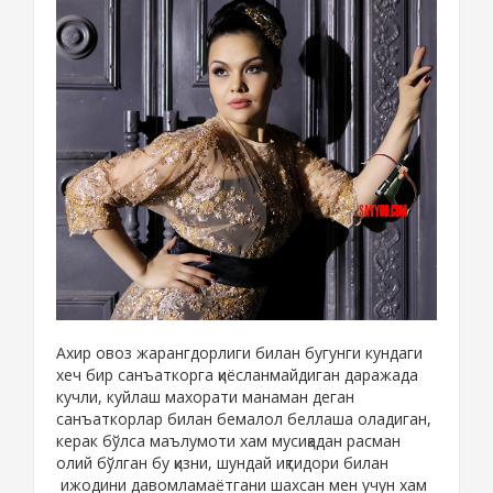
Ахир овоз жарангдорлиги билан бугунги кундаги
хеч бир санъаткорга қиёсланмайдиган даражада
кучли, куйлаш махорати манаман деган
санъаткорлар билан бемалол беллаша оладиган,
керак бўлса маълумоти хам мусиқадан расман
олий бўлган бу қизни, шундай иқтидори билан
ижодини давомламаётгани шахсан мен учун хам