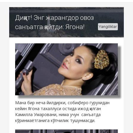
Диққат! Энг жарангдор овоз
санъатга қайтди: Ягона!
Yangiliklar
Мана бир неча йилдирки, собиқ Зеро гурухидан
кейин Ягона тахаллуси остида ижод қилган
Камилла Умаровани, нима учун санъатда
кўринмаётганига кўпчилик тушунмасди.