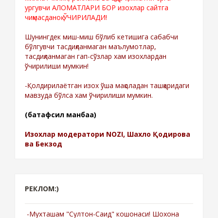
ургувчи АЛОМАТЛАРИ БОР изохлар сайтга
чиқмасданоқ ЎЧИРИЛАДИ!
Шунингдек миш-миш бўлиб кетишига сабабчи
бўлгувчи тасдиқланмаган маълумотлар,
тасдиқланмаган гап-сўзлар хам изохлардан
ўчирилиши мумкин!
-Қолдирилаётган изох ўша мақоладан ташқаридаги
мавзуда бўлса хам ўчирилиши мумкин.
(батафсил манбаа)
Изохлар модератори NOZI, Шахло Қодирова
ва Бекзод
РЕКЛОМ:)
-Мухташам "Султон-Саид" кошонаси! Шохона