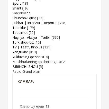
Sport
[18]
Shantaj
[6]
Videoloyiha
Shunchaki qiziq
[27]
Suhbat | Intervyu | Reportaj
[748]
Tabriklar
[179]
Taqdimot
[55]
Hayriya| Akciya | Tadbir
[330]
Turk shou-biz
[16]
TV | Teatr, Kino.uz
[121]
Yangiliklar
[819]
Yulduzning qo'shnisi
[4]
Mashhurlarning qo'shnilariga so'z
BIRINCHI-SHOU
[5]
Radio Grand bilan
КИМЛАР:
Хозир шу ерда:
13