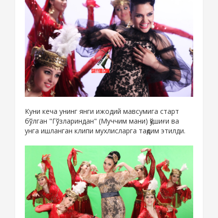
Куни кеча унинг янги ижодий мавсумига старт
бўлган "Гўзлариндан" (Муччим мани) қўшиғи ва
унга ишланган клипи мухлисларга тақдим этилди.