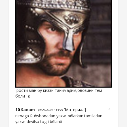
рости ман бу киззи танимадим,овозини тем
боли )))
10
Sanam
[
Материал
]
0
(20-Май-2013 13:58)
nimaga Ruhshonadan yaxwi b6larkan.tamiladan
yaxwi deyilsa togri b6lardi