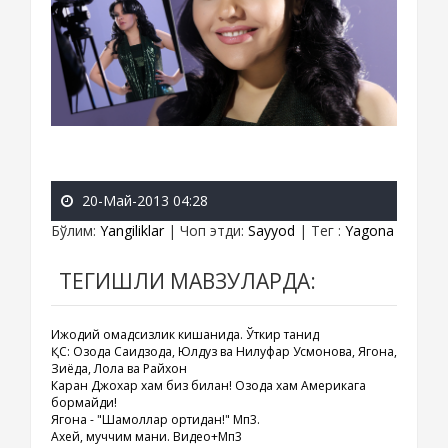
20-Май-2013 04:28
Бўлим
:
Yangiliklar
|
Чоп этди
:
Sayyod
|
Тег
:
Yagona
ТЕГИШЛИ МАВЗУЛАРДА:
Ижодий омадсизлик кишанида. Ўткир танқид
ҚС: Озода Саидзода, Юлдуз ва Нилуфар Усмонова, Ягона,
Зиёда, Лола ва Райхон
Каран Джохар хам биз билан! Озода хам Америкага
бормайди!
Ягона - "Шамоллар ортидан!" Мп3.
Ахей, муччим мани. Видео+Мп3