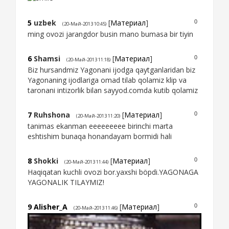
5
uzbek
[
Материал
]
0
(20-Май-2013 10:45)
ming ovozi jarangdor busin mano bumasa bir tiyin
6
Shamsi
[
Материал
]
0
(20-Май-2013 11:18)
Biz hursandmiz Yagonani ijodga qaytganlaridan biz
Yagonaning ijodlariga omad tilab qolamiz klip va
taronani intizorlik bilan sayyod.comda kutib qolamiz
7
Ruhshona
[
Материал
]
0
(20-Май-2013 11:20)
tanimas ekanman eeeeeeeee birinchi marta
eshtishim bunaqa honandayam bormidi hali
8
Shokki
[
Материал
]
0
(20-Май-2013 11:44)
Haqiqatan kuchli ovozi bor.yaxshi böpdi.YAGONAGA
YAGONALIK TILAYMIZ!
9
Alisher_A
[
Материал
]
0
(20-Май-2013 11:46)