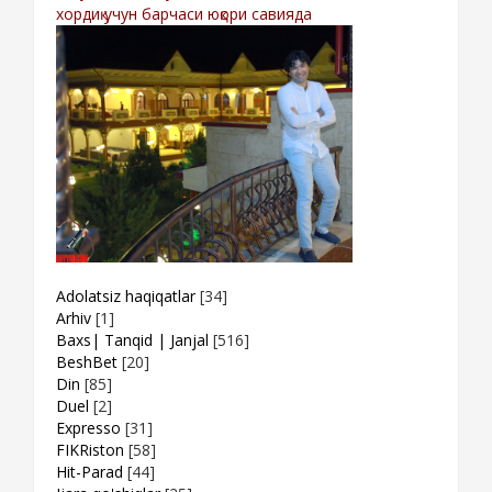
хордиқ учун барчаси юқори савияда
Adolatsiz haqiqatlar
[34]
Arhiv
[1]
Baxs| Tanqid | Janjal
[516]
BeshBet
[20]
Din
[85]
Duel
[2]
Expresso
[31]
FIKRiston
[58]
Hit-Parad
[44]