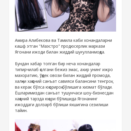
Амира Алибекова ва Тамила каби хонандаларни
кашф этган "Маэстро" продюсерлик маркази
Ягонани ижоди билан жиддий шуғулланмоқда.
Бундан хабар топган бир неча хонандалар
типирчилаб қолгани бежиз эмас, ахир унинг ижро
махоратию, ўқдек овози билан жиддий промода,
халқни хаққоний санъат савияси балансини тенгроқ
ва керак бўлса юқорироқ бўлишига хизмат бўлади.
Ёшларимиздан санъат тушунчаси шоу-бизнесдан
хаққоний тарзда юқори бўлишида Ягонанинг
ижоддаги долзарб бўлиши яхшигина сезилиши
тайин.