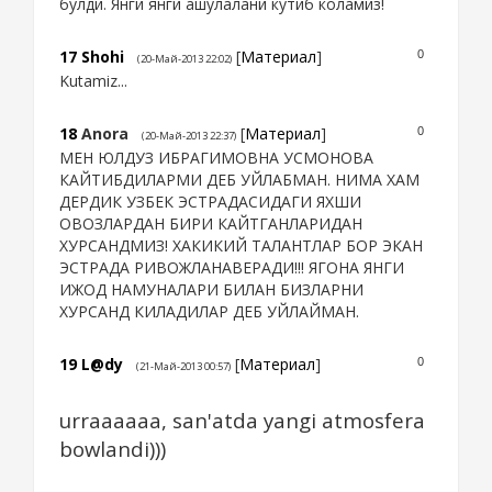
булди. Янги янги ашулалани кутиб коламиз!
17
Shohi
[
Материал
]
0
(20-Май-2013 22:02)
Kutamiz...
18
Anora
[
Материал
]
0
(20-Май-2013 22:37)
МЕН ЮЛДУЗ ИБРАГИМОВНА УСМОНОВА
КАЙТИБДИЛАРМИ ДЕБ УЙЛАБМАН. НИМА ХАМ
ДЕРДИК УЗБЕК ЭСТРАДАСИДАГИ ЯХШИ
ОВОЗЛАРДАН БИРИ КАЙТГАНЛАРИДАН
ХУРСАНДМИЗ! ХАКИКИЙ ТАЛАНТЛАР БОР ЭКАН
ЭСТРАДА РИВОЖЛАНАВЕРАДИ!!! ЯГОНА ЯНГИ
ИЖОД НАМУНАЛАРИ БИЛАН БИЗЛАРНИ
ХУРСАНД КИЛАДИЛАР ДЕБ УЙЛАЙМАН.
19
L@dy
[
Материал
]
0
(21-Май-2013 00:57)
urraaaaaa, san'atda yangi atmosfera
bowlandi)))