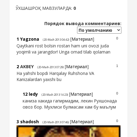
ЎХШАШРОҚ МАВЗУЛАРДА:
0
Порядок вывода комментариев:
1
Yagzona
[
Материал
]
0
(20-Май-2013 04:42)
Qaytkani rost bolsin rostan ham uni ovozi juda
yoqimli va jarangdor! Unga omad tilab qolaman
2
AKBEY
[
Материал
]
1
(20-Май-2013 07:29)
Ha yahshi bopdi Harqalay Ruhshona VA
Kanizalardan yaxshi bu
12
ledy
[
Материал
]
0
(20-Май-2013 14:23)
каниза хакида гапирмадим, лекин Рухшонада
овоз бор. Мухлиси булмасам хам бу маълум
3
shadosh
[
Материал
]
0
(20-Май-2013 07:46)