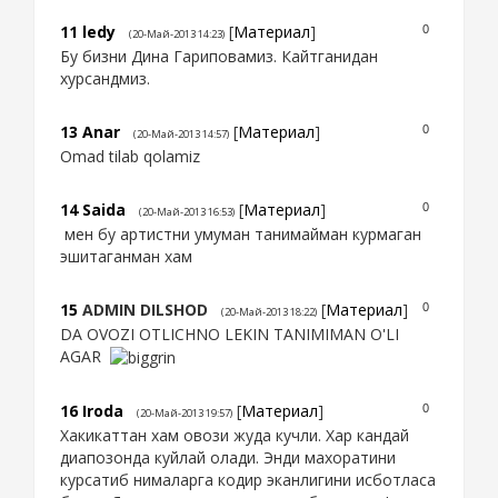
11
ledy
[
Материал
]
0
(20-Май-2013 14:23)
Бу бизни Дина Гариповамиз. Кайтганидан
хурсандмиз.
13
Anar
[
Материал
]
0
(20-Май-2013 14:57)
Omad tilab qolamiz
14
Saida
[
Материал
]
0
(20-Май-2013 16:53)
мен бу артистни умуман танимайман курмаган
эшитаганман хам
15
ADMIN DILSHOD
[
Материал
]
0
(20-Май-2013 18:22)
DA OVOZI OTLICHNO LEKIN TANIMIMAN O'LI
AGAR
16
Iroda
[
Материал
]
0
(20-Май-2013 19:57)
Хакикаттан хам овози жуда кучли. Хар кандай
диапозонда куйлай олади. Энди махоратини
курсатиб нималарга кодир эканлигини исботласа