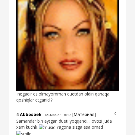
negadir eslolmayomman duetdan oldin qanaqa
qoshiqlar etganidi?
4
Abbosbek
[
Материал
]
0
(20-Май-2013 10:37)
Samandar b.n aytgan dueti yoqqandi. . ovozi juda
xam kuchli.
Yagona sizga esa omad