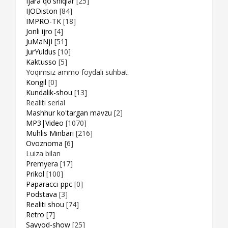
Ijara qo'shiqlar
[25]
IJODiston
[84]
IMPRO-TK
[18]
Jonli ijro
[4]
JuMaNjI
[51]
JurYuldus
[10]
Kaktusso
[5]
Yoqimsiz ammo foydali suhbat
Kongil
[0]
Kundalik-shou
[13]
Realiti serial
Mashhur ko'targan mavzu
[2]
MP3|Video
[1070]
Muhlis Minbari
[216]
Ovoznoma
[6]
Luiza bilan
Premyera
[17]
Prikol
[100]
Paparacci-ppc
[0]
Podstava
[3]
Realiti shou
[74]
Retro
[7]
Sayyod-show
[25]