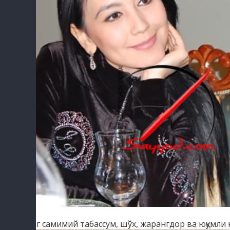
Энг самимий табассум, шўх, жарангдор ва юқумли к