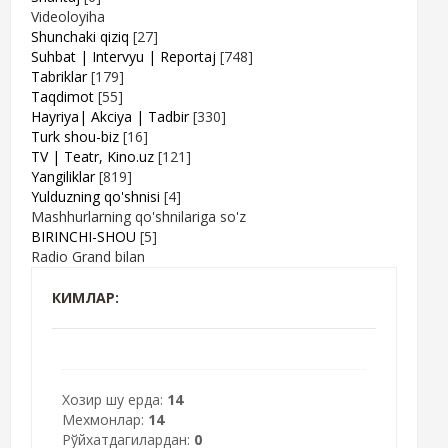
Videoloyiha
Shunchaki qiziq
[27]
Suhbat | Intervyu | Reportaj
[748]
Tabriklar
[179]
Taqdimot
[55]
Hayriya| Akciya | Tadbir
[330]
Turk shou-biz
[16]
TV | Teatr, Kino.uz
[121]
Yangiliklar
[819]
Yulduzning qo'shnisi
[4]
Mashhurlarning qo'shnilariga so'z
BIRINCHI-SHOU
[5]
Radio Grand bilan
КИМЛАР:
Хозир шу ерда:
14
Мехмонлар:
14
Рўйхатдагилардан:
0