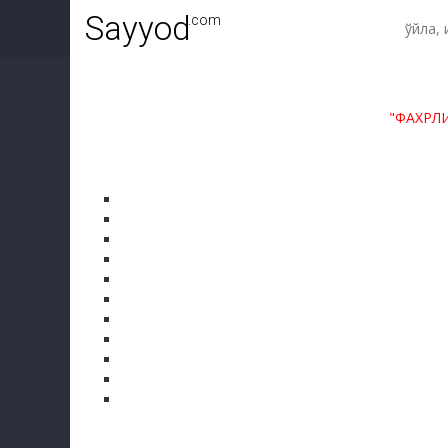
Sayyod
.com
"ФАХРЛ