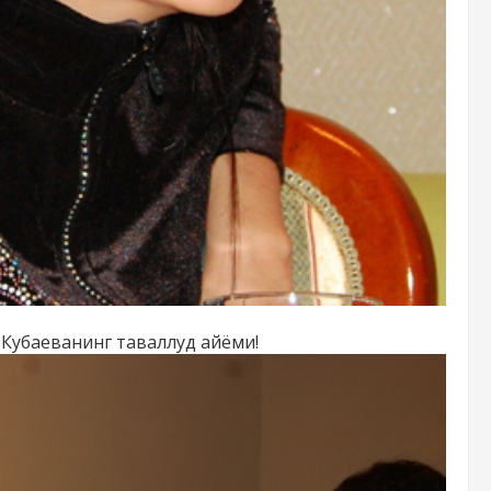
Кубаеванинг таваллуд айёми!