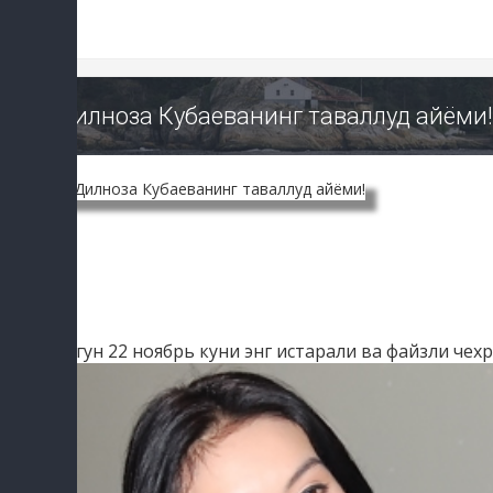
Дилноза Кубаеванинг таваллуд айёми!
Бугун 22 ноябрь куни энг истарали ва файзли чехр