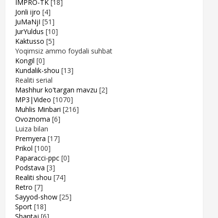
IMPRO-TK
[18]
Jonli ijro
[4]
JuMaNjI
[51]
JurYuldus
[10]
Kaktusso
[5]
Yoqimsiz ammo foydali suhbat
Kongil
[0]
Kundalik-shou
[13]
Realiti serial
Mashhur ko'targan mavzu
[2]
MP3|Video
[1070]
Muhlis Minbari
[216]
Ovoznoma
[6]
Luiza bilan
Premyera
[17]
Prikol
[100]
Paparacci-ppc
[0]
Podstava
[3]
Realiti shou
[74]
Retro
[7]
Sayyod-show
[25]
Sport
[18]
Shantaj
[6]