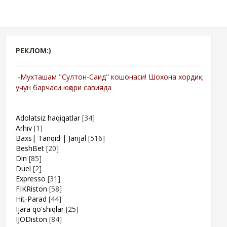
РЕКЛОМ:)
-Мухташам "Султон-Саид" кошонаси! Шохона хордиқ
учун барчаси юқори савияда
Adolatsiz haqiqatlar
[34]
Arhiv
[1]
Baxs| Tanqid | Janjal
[516]
BeshBet
[20]
Din
[85]
Duel
[2]
Expresso
[31]
FIKRiston
[58]
Hit-Parad
[44]
Ijara qo'shiqlar
[25]
IJODiston
[84]