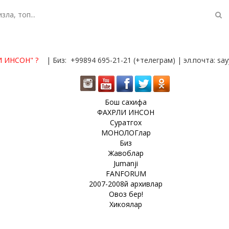
И ИНСОН"
?
| Биз: +99894 695-21-21 (+телеграм) | эл.почта: s
Бош сахифа
ФАХРЛИ ИНСОН
Суратгох
МОНОЛОГлар
Биз
Жавоблар
Jumanji
FANFORUM
2007-2008й архивлар
Овоз бер!
Хикоялар