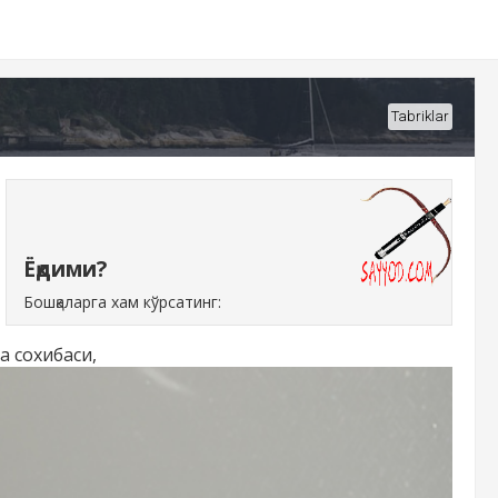
Tabriklar
Ёқдими?
Бошқаларга хам кўрсатинг:
а сохибаси,