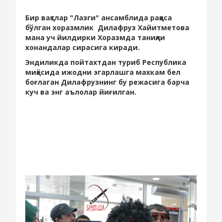
Бир вақтлар "Лазги" ансамблида раққоса
бўлган хоразмлик Дилафруз Хайитметова
мана уч йилдирки Хоразмда таниқли
хонандалар сирасига киради.
Эндиликда пойтахтдан туриб Республика
миқёсида ижодни эгарлашга махкам бел
боғлаган Дилафрузнинг бу режасига барча
куч ва энг аълолар йиғилган.