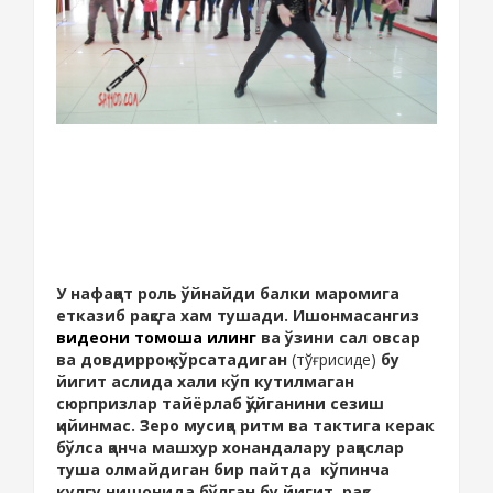
У нафақат роль ўйнайди балки маромига
етказиб рақсга хам тушади. Ишонмасангиз
видеони томоша қилинг
ва ўзини сал овсар
ва довдирроқ кўрсатадиган
(тўғрисиде)
бу
йигит аслида хали кўп кутилмаган
сюрпризлар тайёрлаб қўйганини сезиш
қийинмас. Зеро мусиқа ритм ва тактига керак
бўлса қанча машхур хонандалару раққослар
туша олмайдиган бир пайтда кўпинча
кулгу нишонида бўлган бу йигит рақс