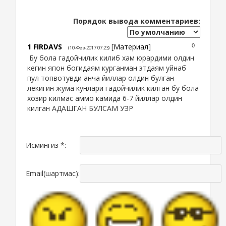
Порядок вывода комментариев:
1
FIRDAVS
[
Материал
]
0
(10-Фев-2017 07:23)
Бу бола гадойчилик килиб хам юрардими олдин
кегин япон богидаям курганман этдаям уйнаб
пул топвотувди анча йиллар олдин булган
лекигин жума кунлари гадойчилик килган бу бола
хозир килмас аммо камида 6-7 йиллар олдин
килган АДАШГАН БУЛСАМ УЗР
Исмингиз *:
Email(шартмас):