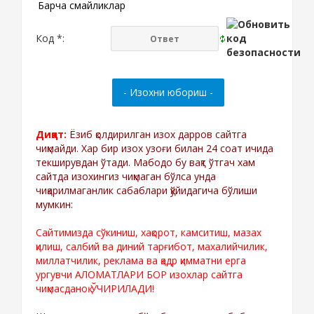
Барча смайликлар
Код *:
Диққат:
Ёзиб қолдирилган изох дарров сайтга
чиқмайди. Хар бир изох узоғи билан 24 соат ичида
текширувдан ўтади. Мабодо бу вақт ўтгач хам
сайтда изохингиз чиқмаган бўлса унда
чиқарилмаганлик сабаблари қўйидагича бўлиши
мумкин:
Сайтимизда сўкиниш, хақорот, камситиш, мазах
қилиш, салбий ва диний тарғибот, махалийчилик,
миллатчилик, реклама ва қадр қимматни ерга
ургувчи АЛОМАТЛАРИ БОР изохлар сайтга
чиқмасданоқ ЎЧИРИЛАДИ!