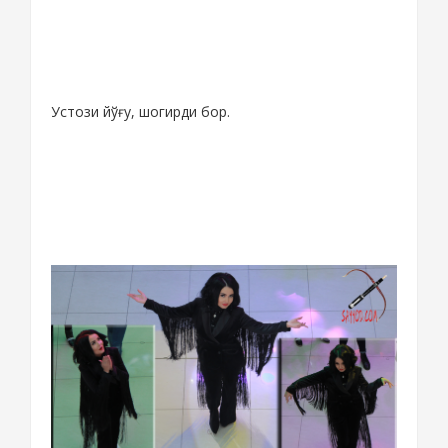
Устози йўғу, шогирди бор.