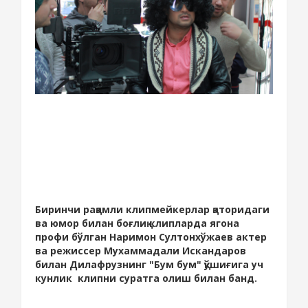
Биринчи рақамли клипмейкерлар қаторидаги
ва юмор билан боғлиқ клипларда ягона
профи бўлган Наримон Султонхўжаев актер
ва режиссер Мухаммадали Искандаров
билан Дилафрузнинг "Бум бум" қўшиғига уч
кунлик клипни суратга олиш билан банд.