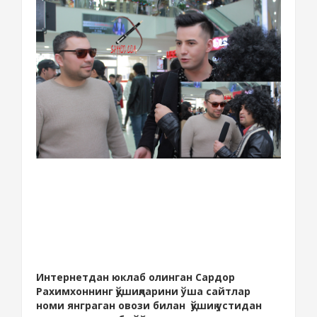
Интернетдан юклаб олинган Сардор
Рахимхоннинг қўшиқларини ўша сайтлар
номи янграган овози билан қўшиқ устидан