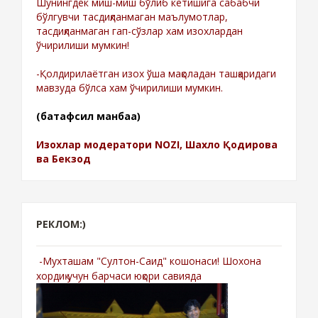
Шунингдек миш-миш бўлиб кетишига сабабчи
бўлгувчи тасдиқланмаган маълумотлар,
тасдиқланмаган гап-сўзлар хам изохлардан
ўчирилиши мумкин!
-Қолдирилаётган изох ўша мақоладан ташқаридаги
мавзуда бўлса хам ўчирилиши мумкин.
(батафсил манбаа)
Изохлар модератори NOZI, Шахло Қодирова
ва Бекзод
РЕКЛОМ:)
-Мухташам "Султон-Саид" кошонаси! Шохона
хордиқ учун барчаси юқори савияда