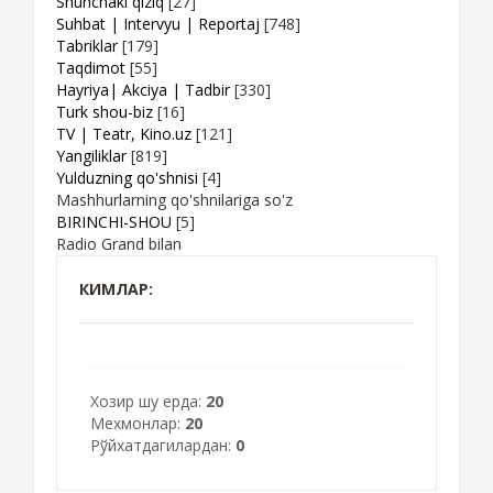
Shunchaki qiziq
[27]
Suhbat | Intervyu | Reportaj
[748]
Tabriklar
[179]
Taqdimot
[55]
Hayriya| Akciya | Tadbir
[330]
Turk shou-biz
[16]
TV | Teatr, Kino.uz
[121]
Yangiliklar
[819]
Yulduzning qo'shnisi
[4]
Mashhurlarning qo'shnilariga so'z
BIRINCHI-SHOU
[5]
Radio Grand bilan
КИМЛАР:
Хозир шу ерда:
20
Мехмонлар:
20
Рўйхатдагилардан:
0