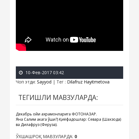
10-Фев-2017 03:42
Чоп этди
:
Sayyod
|
Тег
:
Dilafruz Hayitmetova
ТЕГИШЛИ МАВЗУЛАРДА:
Декабрь ойи қахрамонларига ФОТОНАЗАР.
Яна Салим акага қўшиқ?) Қиёфадошлар: Севара (Шахзода)
ва Дилафруз (Феруза).
ЎХШАШРОҚ МАВЗУЛАРДА:
0