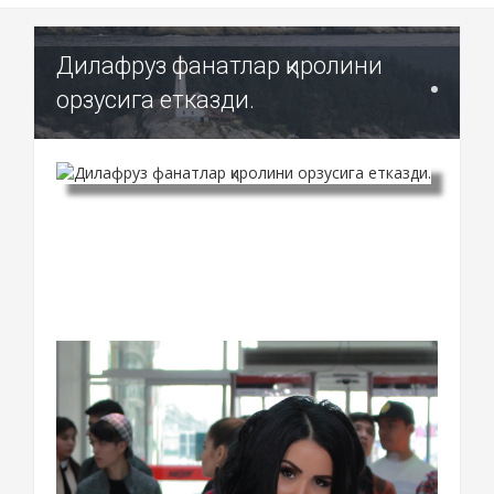
Дилафруз фанатлар қиролини
орзусига етказди.