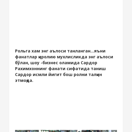
Рольга хам энг аълоси танланган...яъни
фанатлар қиролию мухлисликда энг аълоси
бўлан, шоу -бизнес оламида Сардор
Рахимхоннинг фанати сифатида таниш
Сардор исмли йигит бош ролни талқин
этмоқда.