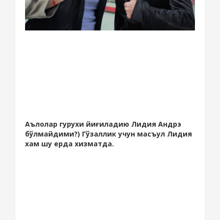
Аълолар гурухи йиғиладию Лидия Андрэ
бўлмайдими?) Гўзаллик учун масъул Лидия
хам шу ерда хизматда.