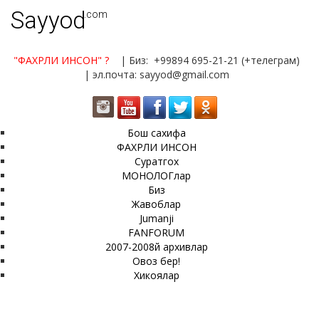
Sayyod
.com
"ФАХРЛИ ИНСОН"
?
| Биз: +99894 695-21-21 (+телеграм)
| эл.почта: sayyod@gmail.com
Бош сахифа
ФАХРЛИ ИНСОН
Суратгох
МОНОЛОГлар
Биз
Жавоблар
Jumanji
FANFORUM
2007-2008й архивлар
Овоз бер!
Хикоялар