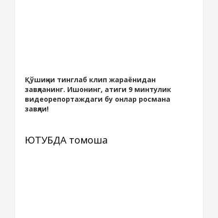
Қўшиқни тинглаб клип жараёнидан
завқланинг. Ишонинг, атиги 9 минтулик
видеорепортаждаги бу онлар росмана
завқли!
ЮТУБДА томоша