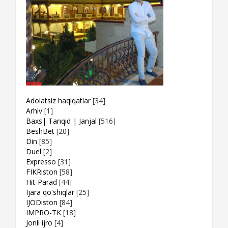
Adolatsiz haqiqatlar
[34]
Arhiv
[1]
Baxs| Tanqid | Janjal
[516]
BeshBet
[20]
Din
[85]
Duel
[2]
Expresso
[31]
FIKRiston
[58]
Hit-Parad
[44]
Ijara qo'shiqlar
[25]
IJODiston
[84]
IMPRO-TK
[18]
Jonli ijro
[4]