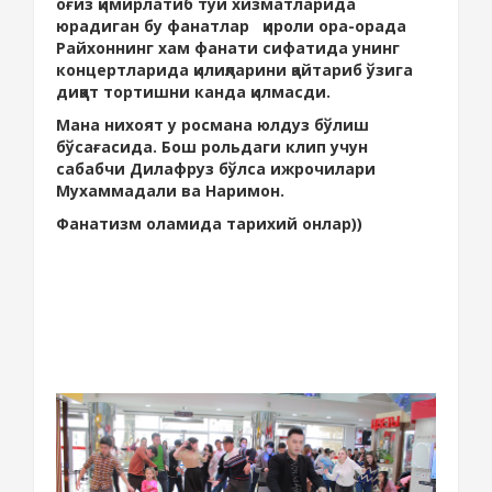
оғиз қимирлатиб тўй хизматларида
юрадиган бу фанатлар қироли ора-орада
Райхоннинг хам фанати сифатида унинг
концертларида қилиқларини қайтариб ўзига
диққат тортишни канда қилмасди.
Мана нихоят у росмана юлдуз бўлиш
бўсағасида. Бош рольдаги клип учун
сабабчи Дилафруз бўлса ижрочилари
Мухаммадали ва Наримон.
Фанатизм оламида тарихий онлар))