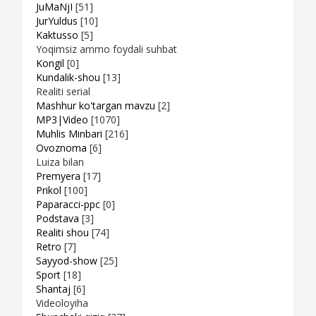
JuMaNjI
[51]
JurYuldus
[10]
Kaktusso
[5]
Yoqimsiz ammo foydali suhbat
Kongil
[0]
Kundalik-shou
[13]
Realiti serial
Mashhur ko'targan mavzu
[2]
MP3|Video
[1070]
Muhlis Minbari
[216]
Ovoznoma
[6]
Luiza bilan
Premyera
[17]
Prikol
[100]
Paparacci-ppc
[0]
Podstava
[3]
Realiti shou
[74]
Retro
[7]
Sayyod-show
[25]
Sport
[18]
Shantaj
[6]
Videoloyiha