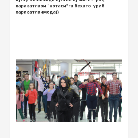
харакатлари "нотаси"га бехато уриб
харакатланмоқда))