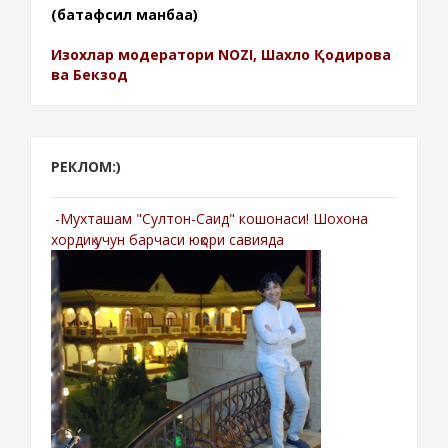
(батафсил манбаа)
Изохлар модератори NOZI, Шахло Қодирова
ва Бекзод
РЕКЛОМ:)
-Мухташам "Султон-Саид" кошонаси! Шохона
хордиқ учун барчаси юқори савияда