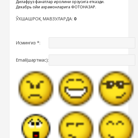
Дилафруз фанатлар қиролини орзусига етказди.
Декабрь ойи қахрамонларига ФОТОНАЗАР.
ЎХШАШРОҚ МАВЗУЛАРДА:
0
Исмингиз *:
Email(шартмас):