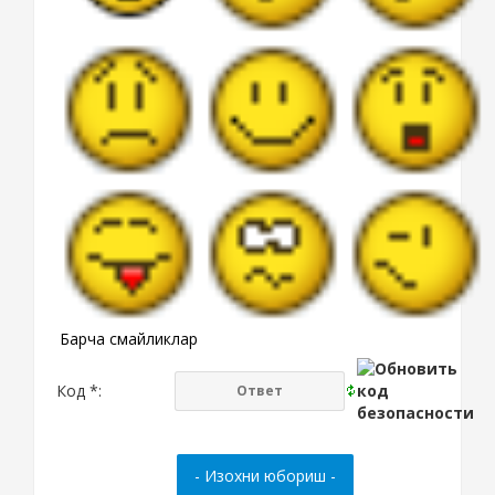
Барча смайликлар
Код *: