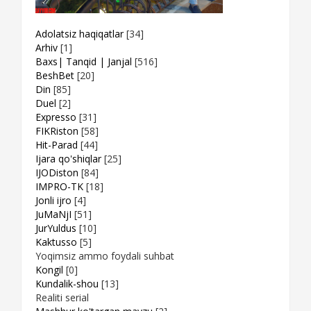
Adolatsiz haqiqatlar
[34]
Arhiv
[1]
Baxs| Tanqid | Janjal
[516]
BeshBet
[20]
Din
[85]
Duel
[2]
Expresso
[31]
FIKRiston
[58]
Hit-Parad
[44]
Ijara qo'shiqlar
[25]
IJODiston
[84]
IMPRO-TK
[18]
Jonli ijro
[4]
JuMaNjI
[51]
JurYuldus
[10]
Kaktusso
[5]
Yoqimsiz ammo foydali suhbat
Kongil
[0]
Kundalik-shou
[13]
Realiti serial