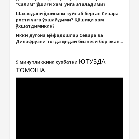
"Салим" қўшиғи хам унга аталадими?
Шахзодани қўшиғини куйлаб берган Севара
рости унга ўхшайдими? Қўшиқни хам
ўхшатдимикан?
Икки дугона қиёфадошлар Севара ва
Дилафрузни тоғда қандай бизнеси бор экан...
ЮТУБДА
9 минутликкина сухбатни
ТОМОША