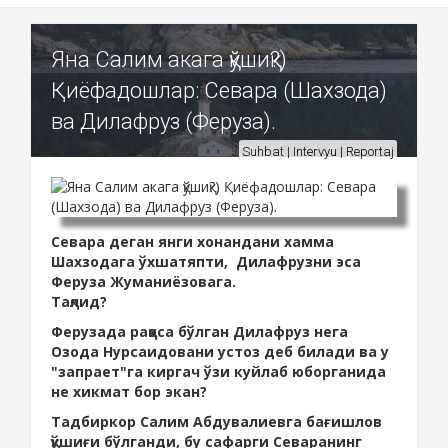
Яна Салим акага қўшиқ?)
Қиёфадошлар: Севара (Шахзода)
ва Дилафруз (Феруза).
Suhbat | Intervyu | Reportaj
Севара деган янги хонандани хамма
Шахзодага ўхшатяпти, Дилафрузни эса
Феруза Жуманиёзовага.
Тақлид?
Ферузада раққоса бўлган Дилафруз нега
Озода Нурсаидовани устоз деб билади ва у
"запрает"га киргач ўзи куйлаб юборганида
не хикмат бор экан?
Тадбиркор Салим Абдувалиевга бағишлов
қўшиғи бўлганди, бу сафарги Севаранинг