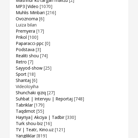
Mashhur ko'targan mavzu
[2]
MP3|Video
[1070]
Muhlis Minbari
[216]
Ovoznoma
[6]
Luiza bilan
Premyera
[17]
Prikol
[100]
Paparacci-ppc
[0]
Podstava
[3]
Realiti shou
[74]
Retro
[7]
Sayyod-show
[25]
Sport
[18]
Shantaj
[6]
Videoloyiha
Shunchaki qiziq
[27]
Suhbat | Intervyu | Reportaj
[748]
Tabriklar
[179]
Taqdimot
[55]
Hayriya| Akciya | Tadbir
[330]
Turk shou-biz
[16]
TV | Teatr, Kino.uz
[121]
Yangiliklar
[819]