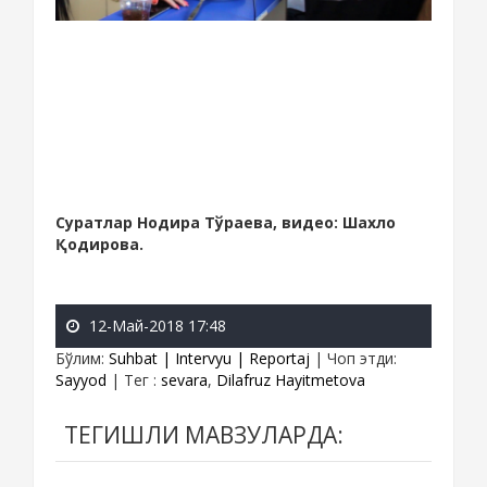
Суратлар Нодира Тўраева, видео: Шахло
Қодирова.
12-Май-2018 17:48
Бўлим
:
Suhbat | Intervyu | Reportaj
|
Чоп этди
:
Sayyod
|
Тег
:
sevara
,
Dilafruz Hayitmetova
ТЕГИШЛИ МАВЗУЛАРДА: