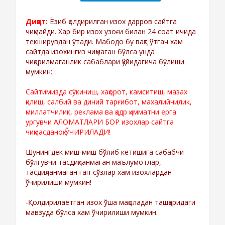
Диққат:
Ёзиб қолдирилган изох дарров сайтга
чиқмайди. Хар бир изох узоғи билан 24 соат ичида
текширувдан ўтади. Мабодо бу вақт ўтгач хам
сайтда изохингиз чиқмаган бўлса унда
чиқарилмаганлик сабаблари қўйидагича бўлиши
мумкин:
Сайтимизда сўкиниш, хақорот, камситиш, мазах
қилиш, салбий ва диний тарғибот, махалийчилик,
миллатчилик, реклама ва қадр қимматни ерга
ургувчи АЛОМАТЛАРИ БОР изохлар сайтга
чиқмасданоқ ЎЧИРИЛАДИ!
Шунингдек миш-миш бўлиб кетишига сабабчи
бўлгувчи тасдиқланмаган маълумотлар,
тасдиқланмаган гап-сўзлар хам изохлардан
ўчирилиши мумкин!
-Қолдирилаётган изох ўша мақоладан ташқаридаги
мавзуда бўлса хам ўчирилиши мумкин.