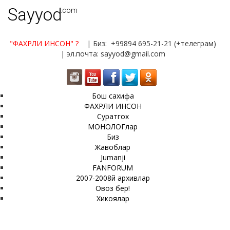
Sayyod
.com
"ФАХРЛИ ИНСОН"
?
| Биз: +99894 695-21-21 (+телеграм)
| эл.почта: sayyod@gmail.com
Бош сахифа
ФАХРЛИ ИНСОН
Суратгох
МОНОЛОГлар
Биз
Жавоблар
Jumanji
FANFORUM
2007-2008й архивлар
Овоз бер!
Хикоялар