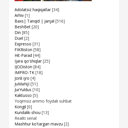
Adolatsiz haqiqatlar
[34]
Arhiv
[1]
Baxs| Tanqid | Janjal
[516]
BeshBet
[20]
Din
[85]
Duel
[2]
Expresso
[31]
FIKRiston
[58]
Hit-Parad
[44]
Ijara qo'shiqlar
[25]
IJODiston
[84]
IMPRO-TK
[18]
Jonli ijro
[4]
JuMaNjI
[51]
JurYuldus
[10]
Kaktusso
[5]
Yoqimsiz ammo foydali suhbat
Kongil
[0]
Kundalik-shou
[13]
Realiti serial
Mashhur ko'targan mavzu
[2]