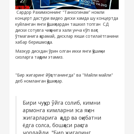
Сардор Рахимхоннинг "Танхогинам" номли
концерт дастури видео диски хамда шу концертда
куйланган янги қўшиқлардан ташкил топган СД
диски сотувга чиққанига хали унча кўп вақт
ўтмаганига қарамай, дисклар яхши сотилаётганини
хабар беришмоқда.
Мазкур дискдан ўрин олган икки янги қўшиқни
сизларга тақдим этамиз.
"Бир жигаринг йўқотганингда" ва "Майли майли"
деб номланган қўшиқлар.
Бири чуқур ўйга солиб, кимни
армонга кимларни эса яқин
жигарларига қадр ва оқибатни
ёдга солса, бошқаси рақсга
чорлайди. "Бир жигаринг