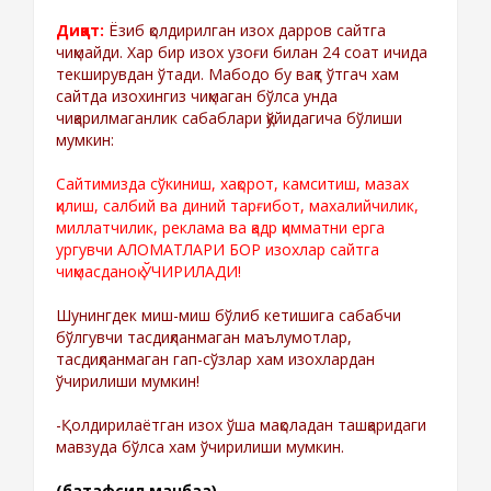
Диққат:
Ёзиб қолдирилган изох дарров сайтга
чиқмайди. Хар бир изох узоғи билан 24 соат ичида
текширувдан ўтади. Мабодо бу вақт ўтгач хам
сайтда изохингиз чиқмаган бўлса унда
чиқарилмаганлик сабаблари қўйидагича бўлиши
мумкин:
Сайтимизда сўкиниш, хақорот, камситиш, мазах
қилиш, салбий ва диний тарғибот, махалийчилик,
миллатчилик, реклама ва қадр қимматни ерга
ургувчи АЛОМАТЛАРИ БОР изохлар сайтга
чиқмасданоқ ЎЧИРИЛАДИ!
Шунингдек миш-миш бўлиб кетишига сабабчи
бўлгувчи тасдиқланмаган маълумотлар,
тасдиқланмаган гап-сўзлар хам изохлардан
ўчирилиши мумкин!
-Қолдирилаётган изох ўша мақоладан ташқаридаги
мавзуда бўлса хам ўчирилиши мумкин.
(батафсил манбаа)