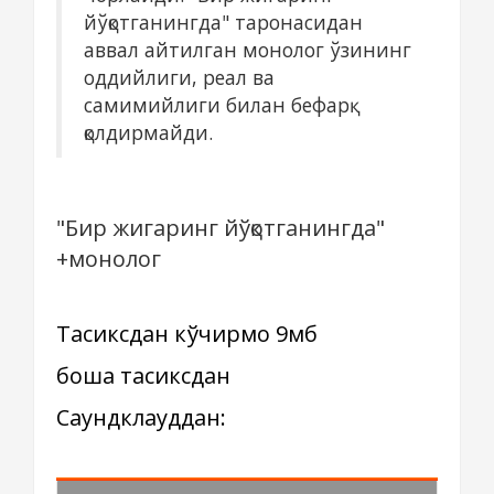
йўқотганингда" таронасидан
аввал айтилган монолог ўзининг
оддийлиги, реал ва
самимийлиги билан бефарқ
қолдирмайди.
"Бир жигаринг йўқотганингда"
+монолог
Тасиксдан кўчирмоқ 9мб
бошқа тасиксдан
Саундклауддан: