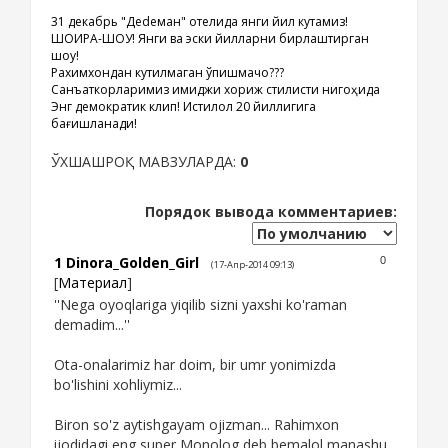
31 декабрь "Деdеман" отелида янги йил кутамиз!
ШОИРА-ШОУ! Янги ва эски йилларни бирлаштирган
шоу!
Рахимхондан кутилмаган ўпишмачоқ???
Санъаткорларимиз имиджи хориж стилисти нигоҳида
Энг демократик клип! Истиқлол 20 йиллигига
бағишланади!
ЎХШАШРОҚ МАВЗУЛАРДА:
0
Порядок вывода комментариев:
1
Dinora_Golden_Girl
0
(17-Апр-2014 09:13)
[
Материал
]
''Nega oyoqlariga yiqilib sizni yaxshi ko'raman
demadim...''
Ota-onalarimiz har doim, bir umr yonimizda
bo'lishini xohliymiz...
Biron so'z aytishgayam ojizman... Rahimxon
ijodidagi eng super Monolog deb bemalol manashu