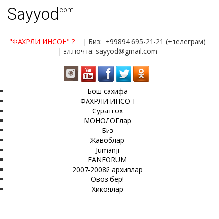
Sayyod
.com
"ФАХРЛИ ИНСОН"
?
| Биз: +99894 695-21-21 (+телеграм)
| эл.почта: sayyod@gmail.com
Бош сахифа
ФАХРЛИ ИНСОН
Суратгох
МОНОЛОГлар
Биз
Жавоблар
Jumanji
FANFORUM
2007-2008й архивлар
Овоз бер!
Хикоялар