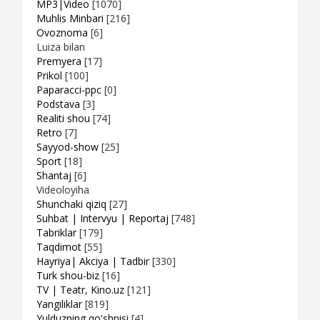
MP3|Video
[1070]
Muhlis Minbari
[216]
Ovoznoma
[6]
Luiza bilan
Premyera
[17]
Prikol
[100]
Paparacci-ppc
[0]
Podstava
[3]
Realiti shou
[74]
Retro
[7]
Sayyod-show
[25]
Sport
[18]
Shantaj
[6]
Videoloyiha
Shunchaki qiziq
[27]
Suhbat | Intervyu | Reportaj
[748]
Tabriklar
[179]
Taqdimot
[55]
Hayriya| Akciya | Tadbir
[330]
Turk shou-biz
[16]
TV | Teatr, Kino.uz
[121]
Yangiliklar
[819]
Yulduzning qo'shnisi
[4]