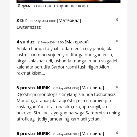
Я думаю она очен харошая слово.
3
Dil'
[
Материал
]
0
(17-Апр-2014 10:01)
Ewitamizzzz
4
yulduz
[
Материал
]
0
(17-Апр-2014 18:30)
Adalari har qatta yaxhi odam edila oliy janob, ular
instructorim po vojdeniy oldilariga oborgan edila,
birga ishlashar edi, ushanda manga mana sizgadeb
kalendar berudila Sardor rasmi tushirilgan Alloh
raxmat kilsin....
5
prosto-NURIK
[
Материал
]
0
(17-Апр-2014 23:57)
Qo'shiqni monologsiz tinglang shunda tushunasiz.
Monolog ota xaqida, a qo'shiq esa umumiy qilib
kuylangan.Yani ota ,ona,aka,uka,opa singil, va
hokozo. Sizni aqliz yetgan narsaga Sardorni va uning
atrofidagi ijodiy jamoaning xam aqli yetadi.
6
prosto-NURIK
[
Материал
]
0
(18-Апр-2014 00:00)