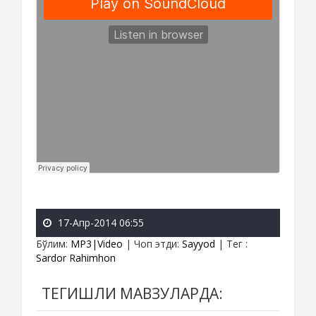
17-Апр-2014 06:55
Бўлим
:
MP3|Video
|
Чоп этди
:
Sayyod
|
Тег
:
Sardor Rahimhon
ТЕГИШЛИ МАВЗУЛАРДА: