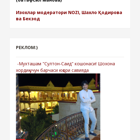
Изохлар модератори NOZI, Шахло Қодирова
ва Бекзод
РЕКЛОМ:)
-Мухташам "Султон-Саид" кошонаси! Шохона
хордиқ учун барчаси юқори савияда