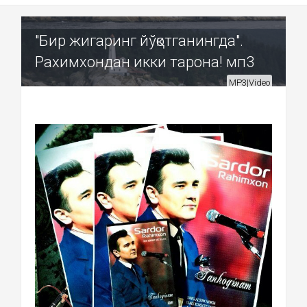
"Бир жигаринг йўқотганингда".
Рахимхондан икки тарона! мп3
MP3|Video