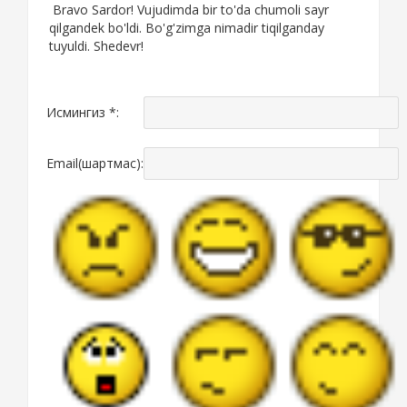
Bravo Sardor! Vujudimda bir to'da chumoli sayr
qilgandek bo'ldi. Bo'g'zimga nimadir tiqilganday
tuyuldi. Shedevr!
Исмингиз *:
Email(шартмас):