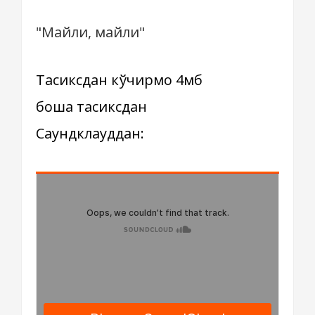
"Майли, майли"
Тасиксдан кўчирмоқ 4мб
бошқа тасиксдан
Саундклауддан: