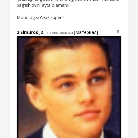
bag'ishlovini ayta olaman!!!
Monolog so'zsiz super!!!
2
Elmurod_D
[
Материал
]
0
(17-Апр-2014 09:43)