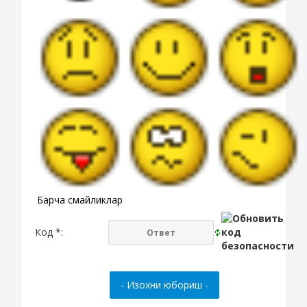
Барча смайликлар
Код *: