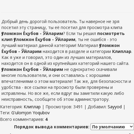
Добрый день дорогой пользователь. Ты наверное не зря
посетил эту страницу, ты её посетил для просмотра клипа
Ғуломжон Ёқубов - Ўйларим
? Если ты решил
посмотреть
клип Ғуломжон Ёқубов - Ўйларим
, ты не ошибся - это
лучший материал данной категории! Материал
Ғуломжон
Ёқубов - Ўйларим
находится в разделе
и категории
Клиплар
.
Как я уже и говорил, это один из лучших материалов,
находится он в одной из крупнейших категорий нашего сайта.
Ғуломжон Ёқубов - Ўйларим
не однократно скачивали
многие пользователи, и они оставались с хорошими
впечатлениями о этом материале! Так же, для безопасности и
удобства - все ссылки на просмотр были проверены и
исправлены. Но все же, если вдруг вы заметили какую либо
неисправность, сообщите об этом администратору.
Категория
:
Клиплар
|
Просмотров
: 3491 |
Добавил
:
Sayyod
|
Теги
:
G'ulomjon Yoqubov
Всего комментариев
:
4
Порядок вывода комментариев: