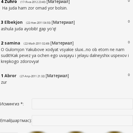
4
Zuhro
[
Материал
]
0
(17-Янв-2012 23:40)
Ha juda ham zor omad yor bolsin.
3
Elbekjon
[
Материал
]
0
(22-Ноя-2011 04:55)
ashula juda ayobib! gap yo'q!
2
samina
[
Материал
]
0
(22-Май-2011 02:49)
O Gulomjon Yakubove xodyat vsyakie sluxi...no ob etom ne nam
sudit!Kak pevez ya ochen ego uvajayu i jelayu dalneyshix uspexov i
krepkogo zdorovya!
1
Abror
[
Материал
]
0
(27-Апр-2011 21:32)
zur
Исмингиз *:
Email(шартмас):