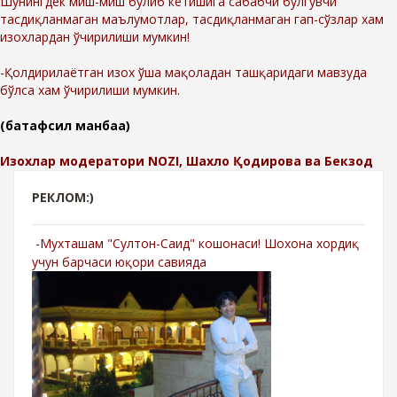
Шунингдек миш-миш бўлиб кетишига сабабчи бўлгувчи
тасдиқланмаган маълумотлар, тасдиқланмаган гап-сўзлар хам
изохлардан ўчирилиши мумкин!
-Қолдирилаётган изох ўша мақоладан ташқаридаги мавзуда
бўлса хам ўчирилиши мумкин.
(батафсил манбаа)
Изохлар модератори NOZI, Шахло Қодирова ва Бекзод
РЕКЛОМ:)
-Мухташам "Султон-Саид" кошонаси! Шохона хордиқ
учун барчаси юқори савияда