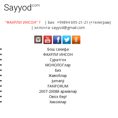
Sayyod
.com
"ФАХРЛИ ИНСОН"
?
| Биз: +99894 695-21-21 (+телеграм)
| эл.почта: sayyod@gmail.com
Бош сахифа
ФАХРЛИ ИНСОН
Суратгох
МОНОЛОГлар
Биз
Жавоблар
Jumanji
FANFORUM
2007-2008й архивлар
Овоз бер!
Хикоялар