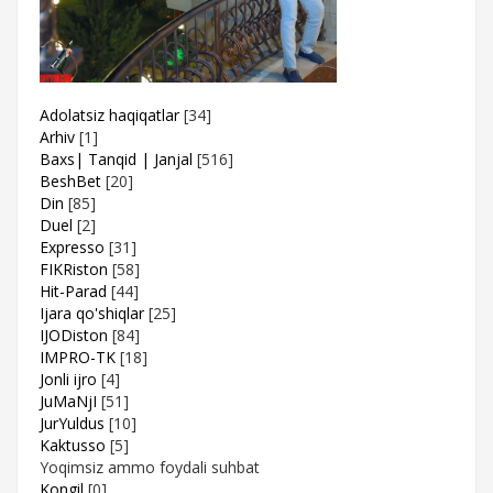
Adolatsiz haqiqatlar
[34]
Arhiv
[1]
Baxs| Tanqid | Janjal
[516]
BeshBet
[20]
Din
[85]
Duel
[2]
Expresso
[31]
FIKRiston
[58]
Hit-Parad
[44]
Ijara qo'shiqlar
[25]
IJODiston
[84]
IMPRO-TK
[18]
Jonli ijro
[4]
JuMaNjI
[51]
JurYuldus
[10]
Kaktusso
[5]
Yoqimsiz ammo foydali suhbat
Kongil
[0]