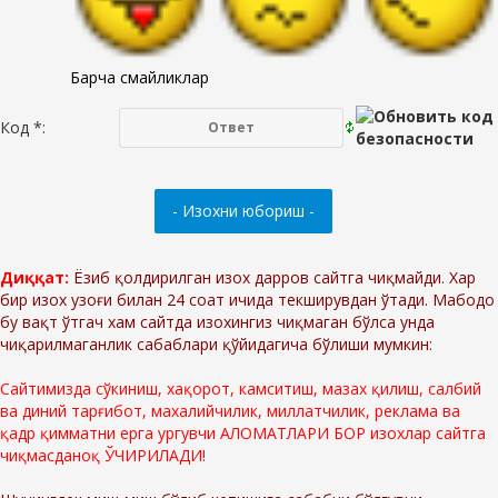
Барча смайликлар
Код *:
Диққат:
Ёзиб қолдирилган изох дарров сайтга чиқмайди. Хар
бир изох узоғи билан 24 соат ичида текширувдан ўтади. Мабодо
бу вақт ўтгач хам сайтда изохингиз чиқмаган бўлса унда
чиқарилмаганлик сабаблари қўйидагича бўлиши мумкин:
Сайтимизда сўкиниш, хақорот, камситиш, мазах қилиш, салбий
ва диний тарғибот, махалийчилик, миллатчилик, реклама ва
қадр қимматни ерга ургувчи АЛОМАТЛАРИ БОР изохлар сайтга
чиқмасданоқ ЎЧИРИЛАДИ!