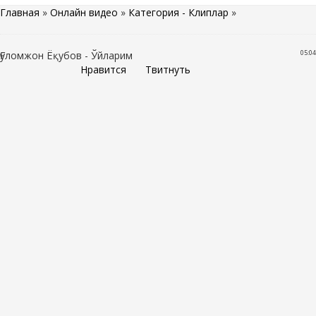
Главная
»
Онлайн видео
»
Категория - Клиплар
»
05:04
Ғуломжон Ёқубов - Ўйларим
Нравится
Твитнуть