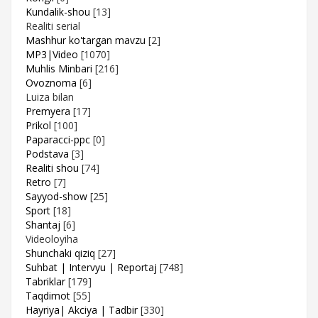
Kundalik-shou
[13]
Realiti serial
Mashhur ko'targan mavzu
[2]
MP3|Video
[1070]
Muhlis Minbari
[216]
Ovoznoma
[6]
Luiza bilan
Premyera
[17]
Prikol
[100]
Paparacci-ppc
[0]
Podstava
[3]
Realiti shou
[74]
Retro
[7]
Sayyod-show
[25]
Sport
[18]
Shantaj
[6]
Videoloyiha
Shunchaki qiziq
[27]
Suhbat | Intervyu | Reportaj
[748]
Tabriklar
[179]
Taqdimot
[55]
Hayriya| Akciya | Tadbir
[330]