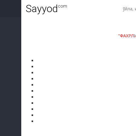
Sayyod
.com
"ФАХРЛ