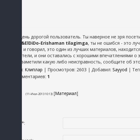
Добрый день дорогой пользователь. Ты наверное не зря посети
Manzura&ElDiDo-Erishaman tilagimga
, ты не ошибся - это л
Как я уже и говорил, это один из лучших материалов, находитс
пользователи, и они оставались с хорошими впечатлениями о э
вдруг вы заметили какую либо неисправность, сообщите об эт
Категория
:
Клиплар
|
Просмотров
: 2603 |
Добавил
:
Sayyod
|
Тег
Всего комментариев
:
1
1
Olimjon
[
Материал
]
(11-Июл-2013 10:13)
Zo'r
Исмингиз *: