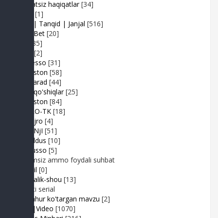
Adolatsiz haqiqatlar
[34]
Arhiv
[1]
Baxs| Tanqid | Janjal
[516]
BeshBet
[20]
Din
[85]
Duel
[2]
Expresso
[31]
FIKRiston
[58]
Hit-Parad
[44]
Ijara qo'shiqlar
[25]
IJODiston
[84]
IMPRO-TK
[18]
Jonli ijro
[4]
JuMaNjI
[51]
JurYuldus
[10]
Kaktusso
[5]
Yoqimsiz ammo foydali suhbat
Kongil
[0]
Kundalik-shou
[13]
Realiti serial
Mashhur ko'targan mavzu
[2]
MP3|Video
[1070]