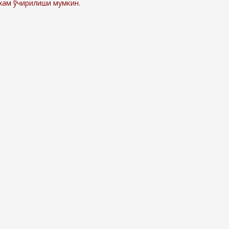
 хам ўчирилиши мумкин.