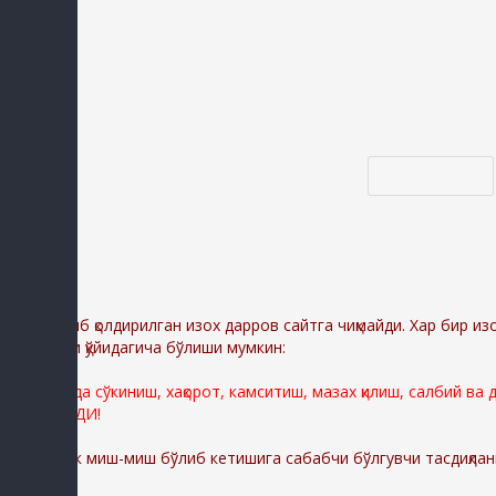
Код *:
Диққат:
Ёзиб қолдирилган изох дарров сайтга чиқмайди. Хар бир из
сабаблари қўйидагича бўлиши мумкин:
Сайтимизда сўкиниш, хақорот, камситиш, мазах қилиш, салбий ва
ЎЧИРИЛАДИ!
Шунингдек миш-миш бўлиб кетишига сабабчи бўлгувчи тасдиқлан