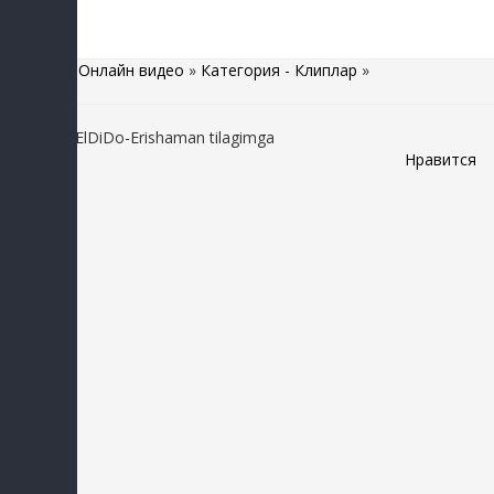
Главная
»
Онлайн видео
»
Категория - Клиплар
»
Manzura&ElDiDo-Erishaman tilagimga
Нравится