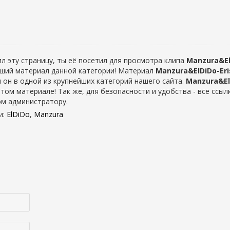
л эту страницу, ты её посетил для просмотра клипа
Manzura&El
учший материал данной категории! Материал
Manzura&ElDiDo-Er
я он в одной из крупнейших категорий нашего сайта.
Manzura&El
том материале! Так же, для безопасности и удобства - все ссыл
ом администратору.
и
:
ElDiDo
,
Manzura