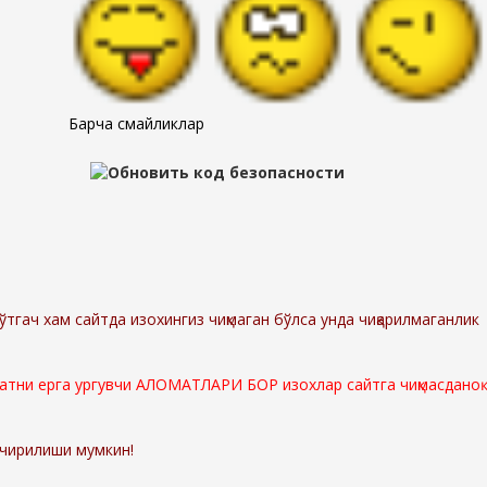
Барча смайликлар
ўтгач хам сайтда изохингиз чиқмаган бўлса унда чиқарилмаганлик
мматни ерга ургувчи АЛОМАТЛАРИ БОР изохлар сайтга чиқмасданоқ
ўчирилиши мумкин!