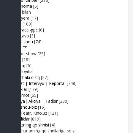
Muhlis Minbari
[216]
Ovoznoma
[6]
Luiza bilan
Premyera
[17]
Prikol
[100]
Paparacci-ppc
[0]
Podstava
[3]
Realiti shou
[74]
Retro
[7]
Sayyod-show
[25]
Sport
[18]
Shantaj
[6]
Videoloyiha
Shunchaki qiziq
[27]
Suhbat | Intervyu | Reportaj
[748]
Tabriklar
[179]
Taqdimot
[55]
Hayriya| Akciya | Tadbir
[330]
Turk shou-biz
[16]
TV | Teatr, Kino.uz
[121]
Yangiliklar
[819]
Yulduzning qo'shnisi
[4]
Mashhurlarning qo'shnilariga so'z