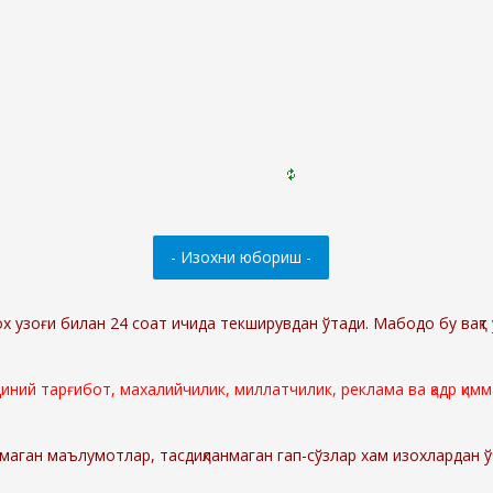
ох узоғи билан 24 соат ичида текширувдан ўтади. Мабодо бу вақт 
 диний тарғибот, махалийчилик, миллатчилик, реклама ва қадр қи
маган маълумотлар, тасдиқланмаган гап-сўзлар хам изохлардан 