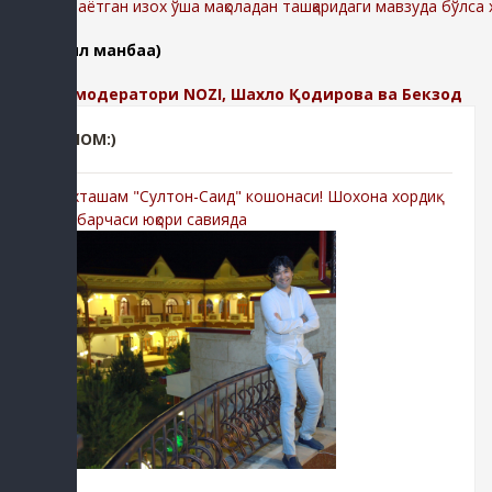
-Қолдирилаётган изох ўша мақоладан ташқаридаги мавзуда бўлса
(батафсил манбаа)
Изохлар модератори NOZI, Шахло Қодирова ва Бекзод
РЕКЛОМ:)
-Мухташам "Султон-Саид" кошонаси! Шохона хордиқ
учун барчаси юқори савияда