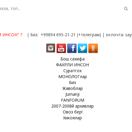
И ИНСОН"
?
| Биз: +99894 695-21-21 (+телеграм) | эл.почта: s
Бош сахифа
ФАХРЛИ ИНСОН
Суратгох
МОНОЛОГлар
Биз
Жавоблар
Jumanji
FANFORUM
2007-2008й архивлар
Овоз бер!
Хикоялар