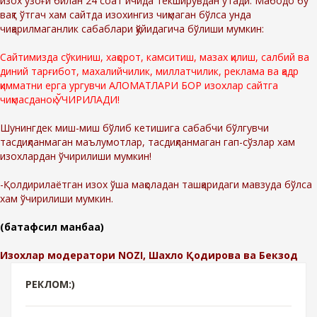
изох узоғи билан 24 соат ичида текширувдан ўтади. Мабодо бу
вақт ўтгач хам сайтда изохингиз чиқмаган бўлса унда
чиқарилмаганлик сабаблари қўйидагича бўлиши мумкин:
Сайтимизда сўкиниш, хақорот, камситиш, мазах қилиш, салбий ва
диний тарғибот, махалийчилик, миллатчилик, реклама ва қадр
қимматни ерга ургувчи АЛОМАТЛАРИ БОР изохлар сайтга
чиқмасданоқ ЎЧИРИЛАДИ!
Шунингдек миш-миш бўлиб кетишига сабабчи бўлгувчи
тасдиқланмаган маълумотлар, тасдиқланмаган гап-сўзлар хам
изохлардан ўчирилиши мумкин!
-Қолдирилаётган изох ўша мақоладан ташқаридаги мавзуда бўлса
хам ўчирилиши мумкин.
(батафсил манбаа)
Изохлар модератори NOZI, Шахло Қодирова ва Бекзод
РЕКЛОМ:)