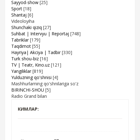
Sayyod-show
[25]
Sport
[18]
Shantaj
[6]
Videoloyiha
Shunchaki qiziq
[27]
Suhbat | Intervyu | Reportaj
[748]
Tabriklar
[179]
Taqdimot
[55]
Hayriya| Akciya | Tadbir
[330]
Turk shou-biz
[16]
TV | Teatr, Kino.uz
[121]
Yangiliklar
[819]
Yulduzning qo'shnisi
[4]
Mashhurlarning qo'shnilariga so'z
BIRINCHI-SHOU
[5]
Radio Grand bilan
КИМЛАР: