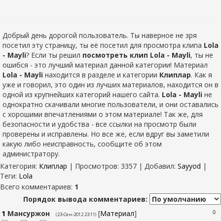
Добрый день дорогой пользователь. Ты наверное не зря
посетил эту страницу, ты её посетил для просмотра клипа
Lola
- Mayli
? Если ты решил
посмотреть клип Lola - Mayli
, ты не
ошибся - это лучший материал данной категории! Материал
Lola - Mayli
находится в разделе
и категории
Клиплар
. Как я
уже и говорил, это один из лучших материалов, находится он в
одной из крупнейших категорий нашего сайта.
Lola - Mayli
не
однократно скачивали многие пользователи, и они оставались
с хорошими впечатлениями о этом материале! Так же, для
безопасности и удобства - все ссылки на просмотр были
проверены и исправлены. Но все же, если вдруг вы заметили
какую либо неисправность, сообщите об этом
администратору.
Категория
:
Клиплар
|
Просмотров
: 3357 |
Добавил
:
Sayyod
|
Теги
:
Lola
Всего комментариев
:
1
Порядок вывода комментариев:
1
Мансуржон
[
Материал
]
0
(23-Сен-2012 23:11)