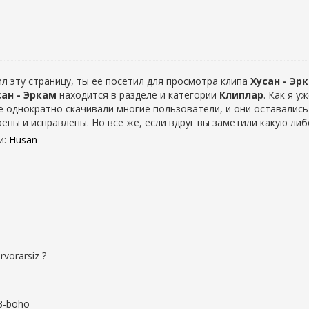
л эту страницу, ты её посетил для просмотра клипа
Хусан - Эр
сан - Эркам
находится в разделе
и категории
Клиплар
. Как я у
е однократно скачивали многие пользователи, и они оставались
рены и исправлены. Но все же, если вдруг вы заметили какую л
и
:
Husan
rvorarsiz ?
 3-boho