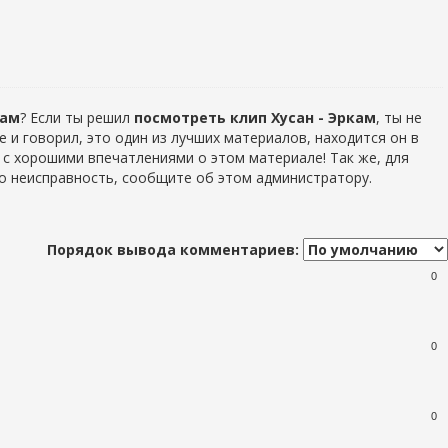
кам
? Если ты решил
посмотреть клип Хусан - Эркам
, ты не
же и говорил, это один из лучших материалов, находится он в
 с хорошими впечатлениями о этом материале! Так же, для
ибо неисправность, сообщите об этом администратору.
Порядок вывода комментариев:
0
0
0