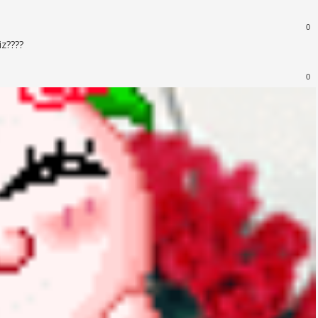
0
iz????
0