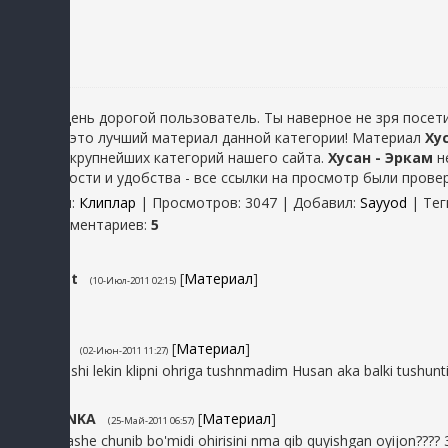
Добрый день дорогой пользователь. Ты наверное не зря посети
ошибся - это лучший материал данной категории! Материал
Ху
одной из крупнейших категорий нашего сайта.
Хусан - Эркам
н
безопасности и удобства - все ссылки на просмотр были прове
Категория
:
Клиплар
|
Просмотров
: 3047 |
Добавил
:
Sayyod
|
Тег
Всего комментариев
:
5
5
gulrahat
[
Материал
]
(10-Июл-2011 02:15)
oho
4
Madina
[
Материал
]
(02-Июн-2011 11:27)
koshik yahshi lekin klipni ohriga tushnmadim Husan aka balki tushunti
3
XULIGANKA
[
Материал
]
(25-Май-2011 06:57)
iye toba vashe chunib bo'midi ohirisini nma qib quyishgan oyijon????