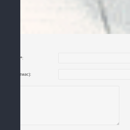
Omad!
Исмингиз *:
Email(шартмас):