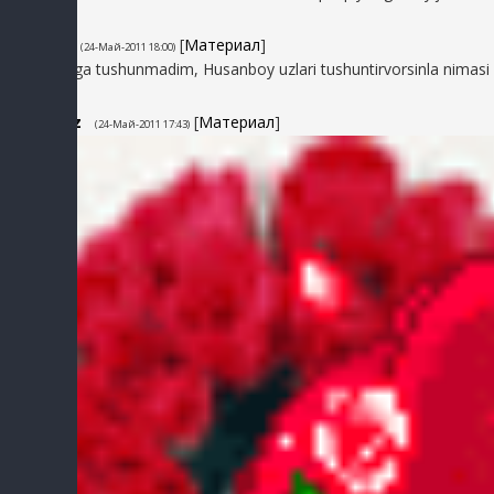
2
momo
[
Материал
]
(24-Май-2011 18:00)
klipni ohiriga tushunmadim, Husanboy uzlari tushuntirvorsinla nimasi 
1
Virus_uz
[
Материал
]
(24-Май-2011 17:43)