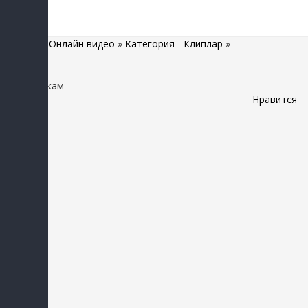
Главная
»
Онлайн видео
»
Категория - Клиплар
»
Хусан - Эркам
Нравится