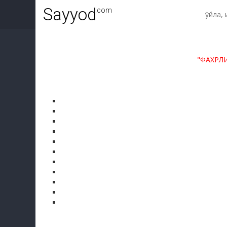
Sayyod
.com
"ФАХРЛ