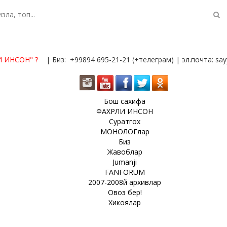
И ИНСОН"
?
| Биз: +99894 695-21-21 (+телеграм) | эл.почта: s
Бош сахифа
ФАХРЛИ ИНСОН
Суратгох
МОНОЛОГлар
Биз
Жавоблар
Jumanji
FANFORUM
2007-2008й архивлар
Овоз бер!
Хикоялар