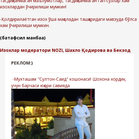
тасдиқланмаган маълумотлар, тасдиқланмаган гап-сўзлар хам
изохлардан ўчирилиши мумкин!
-Қолдирилаётган изох ўша мақоладан ташқаридаги мавзуда бўлса
хам ўчирилиши мумкин.
(батафсил манбаа)
Изохлар модератори NOZI, Шахло Қодирова ва Бекзод
РЕКЛОМ:)
-Мухташам "Султон-Саид" кошонаси! Шохона хордиқ
учун барчаси юқори савияда