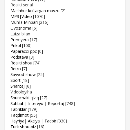
Realiti serial
Mashhur ko'targan mavzu
[2]
MP3|Video
[1070]
Muhlis Minbari
[216]
Ovoznoma
[6]
Luiza bilan
Premyera
[17]
Prikol
[100]
Paparacci-ppc
[0]
Podstava
[3]
Realiti shou
[74]
Retro
[7]
Sayyod-show
[25]
Sport
[18]
Shantaj
[6]
Videoloyiha
Shunchaki qiziq
[27]
Suhbat | Intervyu | Reportaj
[748]
Tabriklar
[179]
Taqdimot
[55]
Hayriya| Akciya | Tadbir
[330]
Turk shou-biz
[16]