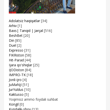
Adolatsiz haqiqatlar
[34]
Arhiv
[1]
Baxs| Tanqid | Janjal
[516]
BeshBet
[20]
Din
[85]
Duel
[2]
Expresso
[31]
FIKRiston
[58]
Hit-Parad
[44]
Ijara qo'shiqlar
[25]
IJODiston
[84]
IMPRO-TK
[18]
Jonli ijro
[4]
JuMaNjI
[51]
JurYuldus
[10]
Kaktusso
[5]
Yoqimsiz ammo foydali suhbat
Kongil
[0]
Kundalik-shou
[13]