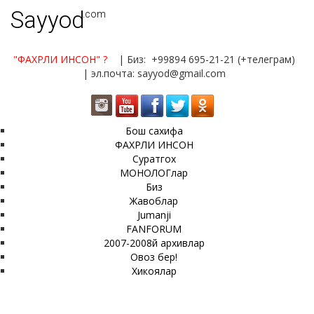
Sayyod
.com
"ФАХРЛИ ИНСОН"
?
| Биз: +99894 695-21-21 (+телеграм)
| эл.почта: sayyod@gmail.com
Бош сахифа
ФАХРЛИ ИНСОН
Суратгох
МОНОЛОГлар
Биз
Жавоблар
Jumanji
FANFORUM
2007-2008й архивлар
Овоз бер!
Хикоялар