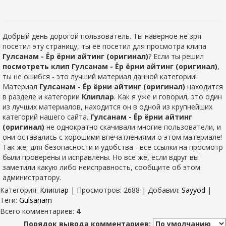
Добрый день дорогой пользователь. Ты наверное не зря
посетил эту страницу, ты её посетил для просмотра клипа
Гулсанам - Ёр ёрни айтинг (оригинал)
? Если ты решил
посмотреть клип Гулсанам - Ёр ёрни айтинг (оригинал)
,
ты не ошибся - это лучший материал данной категории!
Материал
Гулсанам - Ёр ёрни айтинг (оригинал)
находится
в разделе
и категории
Клиплар
. Как я уже и говорил, это один
из лучших материалов, находится он в одной из крупнейших
категорий нашего сайта.
Гулсанам - Ёр ёрни айтинг
(оригинал)
не однократно скачивали многие пользователи, и
они оставались с хорошими впечатлениями о этом материале!
Так же, для безопасности и удобства - все ссылки на просмотр
были проверены и исправлены. Но все же, если вдруг вы
заметили какую либо неисправность, сообщите об этом
администратору.
Категория
:
Клиплар
|
Просмотров
: 2688 |
Добавил
:
Sayyod
|
Теги
:
Gulsanam
Всего комментариев
:
4
Порядок вывода комментариев: