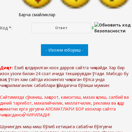
Барча смайликлар
Код *:
Диққат:
Ёзиб қолдирилган изох дарров сайтга чиқмайди. Хар бир
изох узоғи билан 24 соат ичида текширувдан ўтади. Мабодо бу
вақт ўтгач хам сайтда изохингиз чиқмаган бўлса унда
чиқарилмаганлик сабаблари қўйидагича бўлиши мумкин:
Сайтимизда сўкиниш, хақорот, камситиш, мазах қилиш, салбий ва
диний тарғибот, махалийчилик, миллатчилик, реклама ва қадр
қимматни ерга ургувчи АЛОМАТЛАРИ БОР изохлар сайтга
чиқмасданоқ ЎЧИРИЛАДИ!
Шунингдек миш-миш бўлиб кетишига сабабчи бўлгувчи