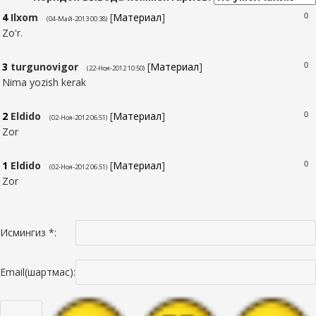
4
Ilxom
[
Материал
]
0
(04-Май-2013 00:38)
Zo'r.
3
turgunovigor
[
Материал
]
0
(22-Ноя-2012 10:50)
Nima yozish kerak
2
Eldido
[
Материал
]
0
(02-Ноя-2012 06:51)
Zor
1
Eldido
[
Материал
]
0
(02-Ноя-2012 06:51)
Zor
Исмингиз *:
Email(шартмас):