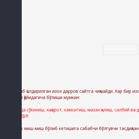
Код *:
Диққат:
Ёзиб қолдирилган изох дарров сайтга чиқмайди. Хар бир из
сабаблари қўйидагича бўлиши мумкин:
Сайтимизда сўкиниш, хақорот, камситиш, мазах қилиш, салбий ва
ЎЧИРИЛАДИ!
Шунингдек миш-миш бўлиб кетишига сабабчи бўлгувчи тасдиқлан