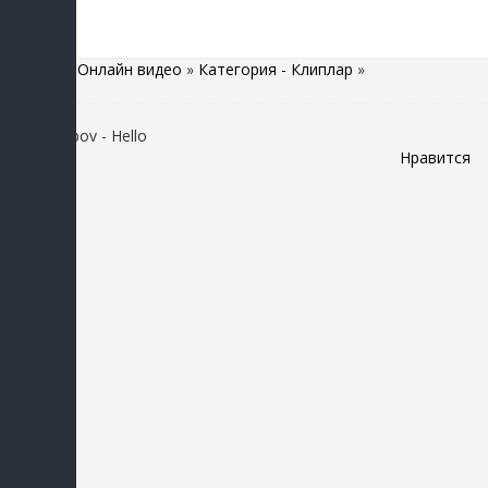
Главная
»
Онлайн видео
»
Категория - Клиплар
»
Farruh Saipov - Hello
Нравится