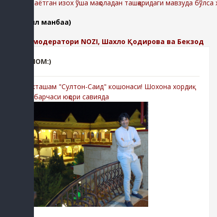
-Қолдирилаётган изох ўша мақоладан ташқаридаги мавзуда бўлса
(батафсил манбаа)
Изохлар модератори NOZI, Шахло Қодирова ва Бекзод
РЕКЛОМ:)
-Мухташам "Султон-Саид" кошонаси! Шохона хордиқ
учун барчаси юқори савияда