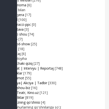
Muhlis Minbari
[216]
Ovoznoma
[6]
Luiza bilan
Premyera
[17]
Prikol
[100]
Paparacci-ppc
[0]
Podstava
[3]
Realiti shou
[74]
Retro
[7]
Sayyod-show
[25]
Sport
[18]
Shantaj
[6]
Videoloyiha
Shunchaki qiziq
[27]
Suhbat | Intervyu | Reportaj
[748]
Tabriklar
[179]
Taqdimot
[55]
Hayriya| Akciya | Tadbir
[330]
Turk shou-biz
[16]
TV | Teatr, Kino.uz
[121]
Yangiliklar
[819]
Yulduzning qo'shnisi
[4]
Mashhurlarning qo'shnilariga so'z