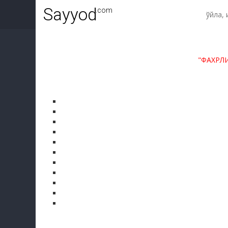
Sayyod
.com
"ФАХРЛ