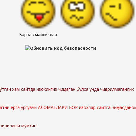
Барча смайликлар
ўтгач хам сайтда изохингиз чиқмаган бўлса унда чиқарилмаганлик
мматни ерга ургувчи АЛОМАТЛАРИ БОР изохлар сайтга чиқмасданоқ
ўчирилиши мумкин!