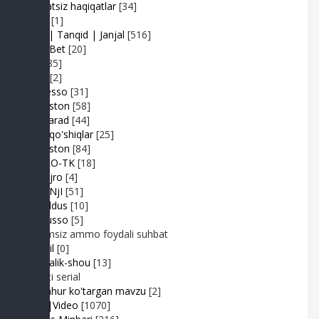
Adolatsiz haqiqatlar
[34]
Arhiv
[1]
Baxs| Tanqid | Janjal
[516]
BeshBet
[20]
Din
[85]
Duel
[2]
Expresso
[31]
FIKRiston
[58]
Hit-Parad
[44]
Ijara qo'shiqlar
[25]
IJODiston
[84]
IMPRO-TK
[18]
Jonli ijro
[4]
JuMaNjI
[51]
JurYuldus
[10]
Kaktusso
[5]
Yoqimsiz ammo foydali suhbat
Kongil
[0]
Kundalik-shou
[13]
Realiti serial
Mashhur ko'targan mavzu
[2]
MP3|Video
[1070]