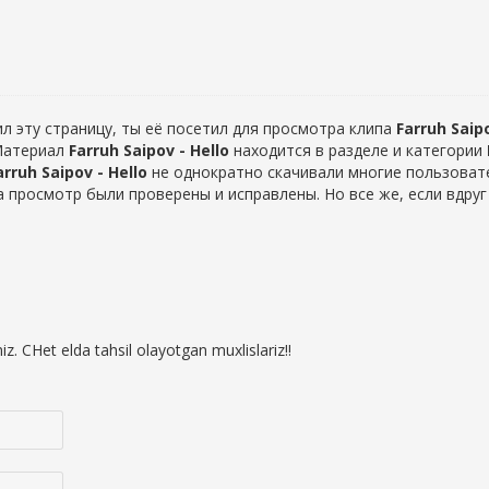
л эту страницу, ты её посетил для просмотра клипа
Farruh Saipo
 Материал
Farruh Saipov - Hello
находится в разделе
и категории
arruh Saipov - Hello
не однократно скачивали многие пользовате
 на просмотр были проверены и исправлены. Но все же, если вдр
. CHet elda tahsil olayotgan muxlislariz!!