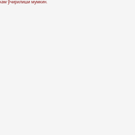
 хам ўчирилиши мумкин.