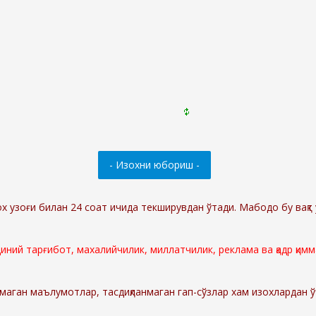
ох узоғи билан 24 соат ичида текширувдан ўтади. Мабодо бу вақт 
 диний тарғибот, махалийчилик, миллатчилик, реклама ва қадр қи
маган маълумотлар, тасдиқланмаган гап-сўзлар хам изохлардан 