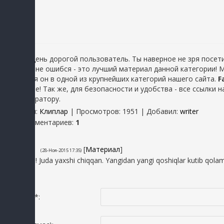
Добрый день дорогой пользователь. Ты наверное не зря посети
Hello
, ты не ошибся - это лучший материал данной категории!
находится он в одной из крупнейших категорий нашего сайта.
F
материале! Так же, для безопасности и удобства - все ссылки
администратору.
Категория
:
Клиплар
|
Просмотров
: 1951 |
Добавил
:
writer
Всего комментариев
:
1
1
O'ktam
[
Материал
]
(28-Ноя-2015 17:35)
Otmenno!!! Juda yaxshi chiqqan. Yangidan yangi qoshiqlar kutib qolamiz
Исмингиз *: