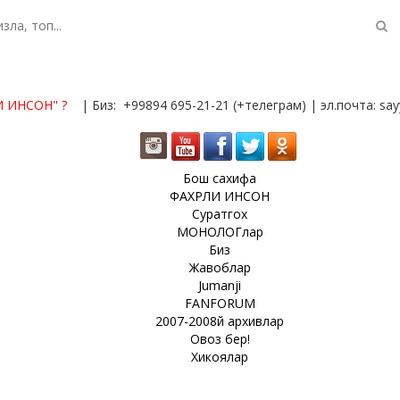
И ИНСОН"
?
| Биз: +99894 695-21-21 (+телеграм) | эл.почта: s
Бош сахифа
ФАХРЛИ ИНСОН
Суратгох
МОНОЛОГлар
Биз
Жавоблар
Jumanji
FANFORUM
2007-2008й архивлар
Овоз бер!
Хикоялар