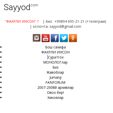
Sayyod
.com
"ФАХРЛИ ИНСОН"
?
| Биз: +99894 695-21-21 (+телеграм)
| эл.почта: sayyod@gmail.com
Бош сахифа
ФАХРЛИ ИНСОН
Суратгох
МОНОЛОГлар
Биз
Жавоблар
Jumanji
FANFORUM
2007-2008й архивлар
Овоз бер!
Хикоялар