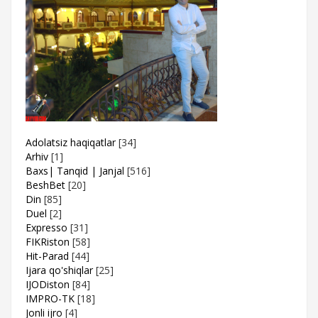
Adolatsiz haqiqatlar
[34]
Arhiv
[1]
Baxs| Tanqid | Janjal
[516]
BeshBet
[20]
Din
[85]
Duel
[2]
Expresso
[31]
FIKRiston
[58]
Hit-Parad
[44]
Ijara qo'shiqlar
[25]
IJODiston
[84]
IMPRO-TK
[18]
Jonli ijro
[4]