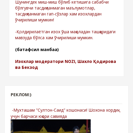
Шунингдек миш-миш бўлиб кетишига сабабчи
бўлгувчи тасдиқланмаган маълумотлар,
тасдиқланмаган гап-сўзлар хам изохлардан
ўчирилиши мумкин!
-Қолдирилаётган изох ўша мақоладан ташқаридаги
мавзуда бўлса хам ўчирилиши мумкин.
(батафсил манбаа)
Изохлар модератори NOZI, Шахло Қодирова
ва Бекзод
РЕКЛОМ:)
-Мухташам "Султон-Саид" кошонаси! Шохона хордиқ
учун барчаси юқори савияда