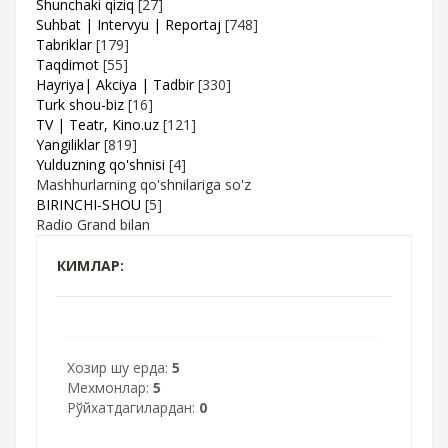
Shunchaki qiziq
[27]
Suhbat | Intervyu | Reportaj
[748]
Tabriklar
[179]
Taqdimot
[55]
Hayriya| Akciya | Tadbir
[330]
Turk shou-biz
[16]
TV | Teatr, Kino.uz
[121]
Yangiliklar
[819]
Yulduzning qo'shnisi
[4]
Mashhurlarning qo'shnilariga so'z
BIRINCHI-SHOU
[5]
Radio Grand bilan
КИМЛАР:
Хозир шу ерда:
5
Мехмонлар:
5
Рўйхатдагилардан:
0