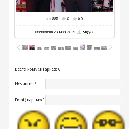
885
0
0.0
Добавлено
23-Мар-2019
Sayyod
Всего комментариев
:
0
Исмингиз *:
Email(шартмас):