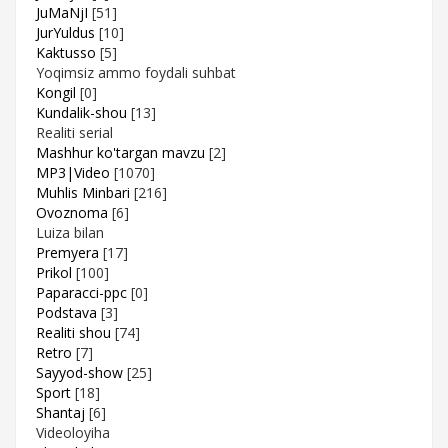
JuMaNjI
[51]
JurYuldus
[10]
Kaktusso
[5]
Yoqimsiz ammo foydali suhbat
Kongil
[0]
Kundalik-shou
[13]
Realiti serial
Mashhur ko'targan mavzu
[2]
MP3|Video
[1070]
Muhlis Minbari
[216]
Ovoznoma
[6]
Luiza bilan
Premyera
[17]
Prikol
[100]
Paparacci-ppc
[0]
Podstava
[3]
Realiti shou
[74]
Retro
[7]
Sayyod-show
[25]
Sport
[18]
Shantaj
[6]
Videoloyiha