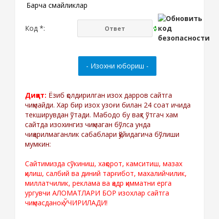
Барча смайликлар
Код *:
Диққат:
Ёзиб қолдирилган изох дарров сайтга
чиқмайди. Хар бир изох узоғи билан 24 соат ичида
текширувдан ўтади. Мабодо бу вақт ўтгач хам
сайтда изохингиз чиқмаган бўлса унда
чиқарилмаганлик сабаблари қўйидагича бўлиши
мумкин:
Сайтимизда сўкиниш, хақорот, камситиш, мазах
қилиш, салбий ва диний тарғибот, махалийчилик,
миллатчилик, реклама ва қадр қимматни ерга
ургувчи АЛОМАТЛАРИ БОР изохлар сайтга
чиқмасданоқ ЎЧИРИЛАДИ!