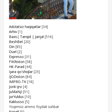
Adolatsiz haqiqatlar
[34]
Arhiv
[1]
Baxs| Tanqid | Janjal
[516]
BeshBet
[20]
Din
[85]
Duel
[2]
Expresso
[31]
FIKRiston
[58]
Hit-Parad
[44]
Ijara qo'shiqlar
[25]
IJODiston
[84]
IMPRO-TK
[18]
Jonli ijro
[4]
JuMaNjI
[51]
JurYuldus
[10]
Kaktusso
[5]
Yoqimsiz ammo foydali suhbat
Kongil
[0]