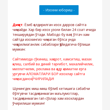
Диққат:
Ёзиб қолдирилган изох дарров сайтга
чиқмайди. Хар бир изох узоғи билан 24 соат ичида
текширувдан ўтади. Мабодо бу вақт ўтгач хам
сайтда изохингиз чиқмаган бўлса унда
чиқарилмаганлик сабаблари қўйидагича бўлиши
мумкин:
Сайтимизда сўкиниш, хақорот, камситиш, мазах
қилиш, салбий ва диний тарғибот, махалийчилик,
миллатчилик, реклама ва қадр қимматни ерга
ургувчи АЛОМАТЛАРИ БОР изохлар сайтга
чиқмасданоқ ЎЧИРИЛАДИ!
Шунингдек миш-миш бўлиб кетишига сабабчи
бўлгувчи тасдиқланмаган маълумотлар,
тасдиқланмаган гап-сўзлар хам изохлардан
ўчирилиши мумкин!