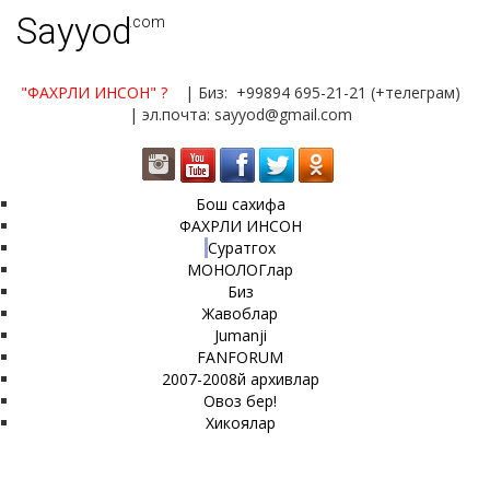
Sayyod
.com
"ФАХРЛИ ИНСОН"
?
| Биз: +99894 695-21-21 (+телеграм)
| эл.почта: sayyod@gmail.com
Бош сахифа
ФАХРЛИ ИНСОН
Суратгох
МОНОЛОГлар
Биз
Жавоблар
Jumanji
FANFORUM
2007-2008й архивлар
Овоз бер!
Хикоялар