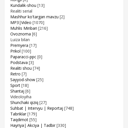
Kundalik-shou
[13]
Realiti serial
Mashhur ko'targan mavzu
[2]
MP3|Video
[1070]
Muhlis Minbari
[216]
Ovoznoma
[6]
Luiza bilan
Premyera
[17]
Prikol
[100]
Paparacci-ppc
[0]
Podstava
[3]
Realiti shou
[74]
Retro
[7]
Sayyod-show
[25]
Sport
[18]
Shantaj
[6]
Videoloyiha
Shunchaki qiziq
[27]
Suhbat | Intervyu | Reportaj
[748]
Tabriklar
[179]
Taqdimot
[55]
Hayriya| Akciya | Tadbir
[330]