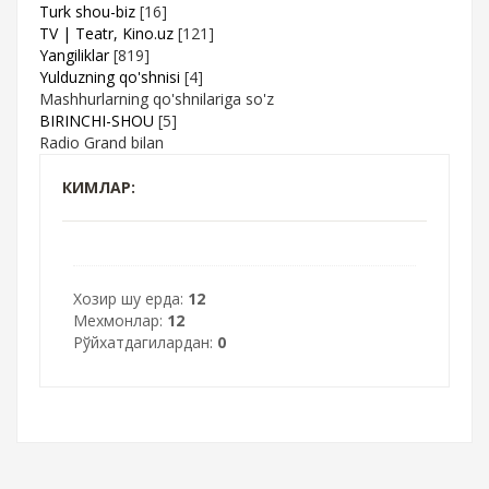
Turk shou-biz
[16]
TV | Teatr, Kino.uz
[121]
Yangiliklar
[819]
Yulduzning qo'shnisi
[4]
Mashhurlarning qo'shnilariga so'z
BIRINCHI-SHOU
[5]
Radio Grand bilan
КИМЛАР:
Хозир шу ерда:
12
Мехмонлар:
12
Рўйхатдагилардан:
0