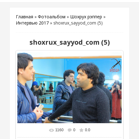
Главная
»
Фотоальбом
»
Шохрух рэппер
»
Интервью 2017
» shoxrux_sayyod_com (5)
shoxrux_sayyod_com (5)
1160
0
0.0