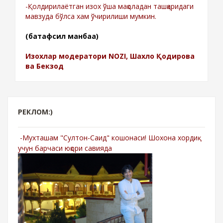
-Қолдирилаётган изох ўша мақоладан ташқаридаги
мавзуда бўлса хам ўчирилиши мумкин.
(батафсил манбаа)
Изохлар модератори NOZI, Шахло Қодирова
ва Бекзод
РЕКЛОМ:)
-Мухташам "Султон-Саид" кошонаси! Шохона хордиқ
учун барчаси юқори савияда