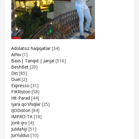
Adolatsiz haqiqatlar
[34]
Arhiv
[1]
Baxs| Tanqid | Janjal
[516]
BeshBet
[20]
Din
[85]
Duel
[2]
Expresso
[31]
FIKRiston
[58]
Hit-Parad
[44]
Ijara qo'shiqlar
[25]
IJODiston
[84]
IMPRO-TK
[18]
Jonli ijro
[4]
JuMaNjI
[51]
JurYuldus
[10]