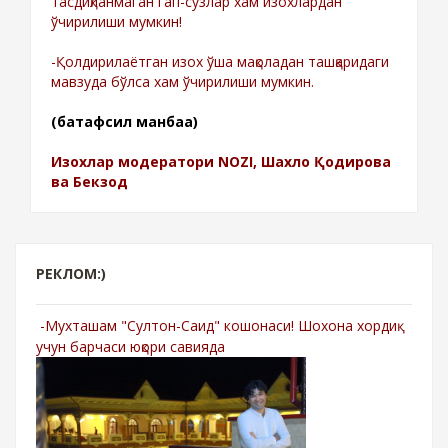
тасдиқланмаган гап-сўзлар хам изохлардан
ўчирилиши мумкин!
-Қолдирилаётган изох ўша мақоладан ташқаридаги
мавзуда бўлса хам ўчирилиши мумкин.
(батафсил манбаа)
Изохлар модератори NOZI, Шахло Қодирова
ва Бекзод
РЕКЛОМ:)
-Мухташам "Султон-Саид" кошонаси! Шохона хордиқ
учун барчаси юқори савияда