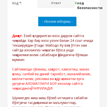
Код *:
Диққат:
Ёзиб қолдирилган изох дарров сайтга
чиқмайди. Хар бир изох узоғи билан 24 соат ичида
текширувдан ўтади. Мабодо бу вақт ўтгач хам
сайтда изохингиз чиқмаган бўлса унда
чиқарилмаганлик сабаблари қўйидагича бўлиши
мумкин:
Сайтимизда сўкиниш, хақорот, камситиш, мазах
қилиш, салбий ва диний тарғибот, махалийчилик,
миллатчилик, реклама ва қадр қимматни ерга
ургувчи АЛОМАТЛАРИ БОР изохлар сайтга
чиқмасданоқ ЎЧИРИЛАДИ!
Шунингдек миш-миш бўлиб кетишига сабабчи
бўлгувчи тасдиқланмаган маълумотлар,