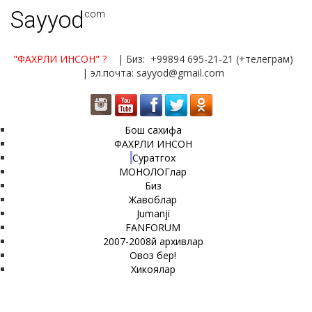
Sayyod
.com
"ФАХРЛИ ИНСОН"
?
| Биз: +99894 695-21-21 (+телеграм)
| эл.почта: sayyod@gmail.com
Бош сахифа
ФАХРЛИ ИНСОН
Суратгох
МОНОЛОГлар
Биз
Жавоблар
Jumanji
FANFORUM
2007-2008й архивлар
Овоз бер!
Хикоялар