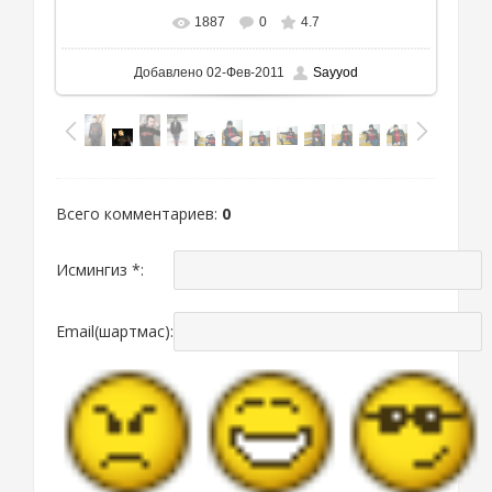
1887
0
4.7
Добавлено
02-Фев-2011
Sayyod
Всего комментариев
:
0
Исмингиз *:
Email(шартмас):