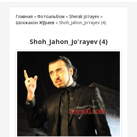
Главная
»
Фотоальбом
»
Sherali Jo'rayev
»
Шохжахон Жўраев
» Shoh_Jahon_Jo'rayev (4)
Shoh_Jahon_Jo'rayev (4)