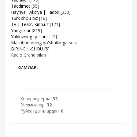
Taqdimot
[55]
Hayriya| Akciya | Tadbir
[330]
Turk shou-biz
[16]
TV | Teatr, Kino.uz
[121]
Yangiliklar
[819]
Yulduzning qo'shnisi
[4]
Mashhurlarning qo'shnilariga so'z
BIRINCHI-SHOU
[5]
Radio Grand bilan
КИМЛАР:
Хозир шу ерда:
32
Мехмонлар:
32
Рўйхатдагилардан:
0