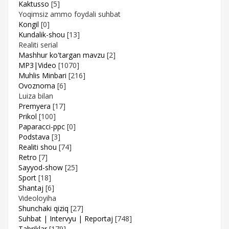
Kaktusso
[5]
Yoqimsiz ammo foydali suhbat
Kongil
[0]
Kundalik-shou
[13]
Realiti serial
Mashhur ko'targan mavzu
[2]
MP3|Video
[1070]
Muhlis Minbari
[216]
Ovoznoma
[6]
Luiza bilan
Premyera
[17]
Prikol
[100]
Paparacci-ppc
[0]
Podstava
[3]
Realiti shou
[74]
Retro
[7]
Sayyod-show
[25]
Sport
[18]
Shantaj
[6]
Videoloyiha
Shunchaki qiziq
[27]
Suhbat | Intervyu | Reportaj
[748]
Tabriklar
[179]