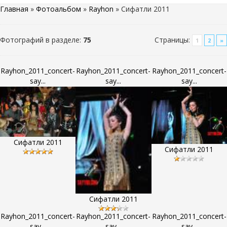
Главная
»
Фотоальбом
»
Rayhon
» Сифатли 2011
Фотографий в разделе
:
75
Страницы
:
1
2
»
Rayhon_2011_concert-
Rayhon_2011_concert-
Rayhon_2011_concert-
say...
say...
say...
Сифатли 2011
Сифатли 2011
Сифатли 2011
Rayhon_2011_concert-
Rayhon_2011_concert-
Rayhon_2011_concert-
say...
say...
say...