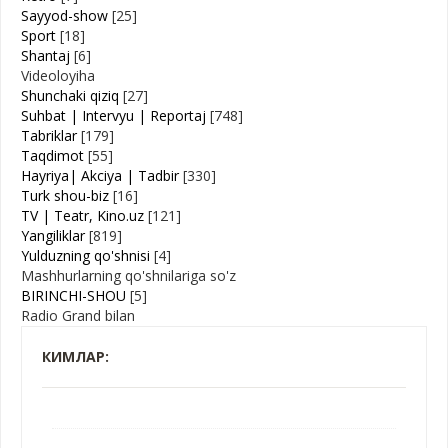
Sayyod-show
[25]
Sport
[18]
Shantaj
[6]
Videoloyiha
Shunchaki qiziq
[27]
Suhbat | Intervyu | Reportaj
[748]
Tabriklar
[179]
Taqdimot
[55]
Hayriya| Akciya | Tadbir
[330]
Turk shou-biz
[16]
TV | Teatr, Kino.uz
[121]
Yangiliklar
[819]
Yulduzning qo'shnisi
[4]
Mashhurlarning qo'shnilariga so'z
BIRINCHI-SHOU
[5]
Radio Grand bilan
КИМЛАР: