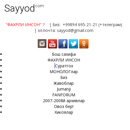
Sayyod
.com
"ФАХРЛИ ИНСОН"
?
| Биз: +99894 695-21-21 (+телеграм)
| эл.почта: sayyod@gmail.com
Бош сахифа
ФАХРЛИ ИНСОН
Суратгох
МОНОЛОГлар
Биз
Жавоблар
Jumanji
FANFORUM
2007-2008й архивлар
Овоз бер!
Хикоялар