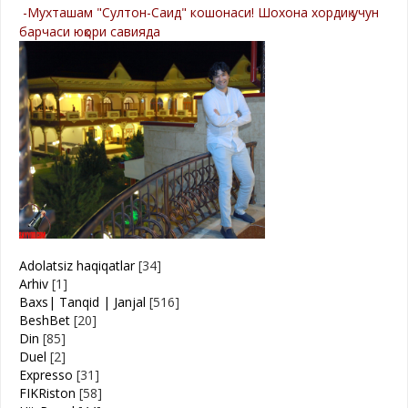
-Мухташам "Султон-Саид" кошонаси! Шохона хордиқ учун
барчаси юқори савияда
Adolatsiz haqiqatlar
[34]
Arhiv
[1]
Baxs| Tanqid | Janjal
[516]
BeshBet
[20]
Din
[85]
Duel
[2]
Expresso
[31]
FIKRiston
[58]