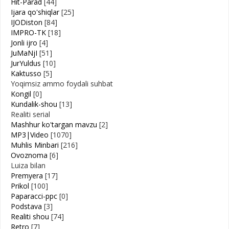
Hit-Parad
[44]
Ijara qo'shiqlar
[25]
IJODiston
[84]
IMPRO-TK
[18]
Jonli ijro
[4]
JuMaNjI
[51]
JurYuldus
[10]
Kaktusso
[5]
Yoqimsiz ammo foydali suhbat
Kongil
[0]
Kundalik-shou
[13]
Realiti serial
Mashhur ko'targan mavzu
[2]
MP3|Video
[1070]
Muhlis Minbari
[216]
Ovoznoma
[6]
Luiza bilan
Premyera
[17]
Prikol
[100]
Paparacci-ppc
[0]
Podstava
[3]
Realiti shou
[74]
Retro
[7]