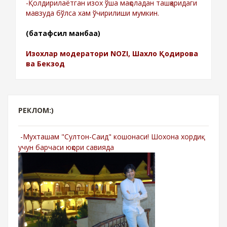
-Қолдирилаётган изох ўша мақоладан ташқаридаги
мавзуда бўлса хам ўчирилиши мумкин.
(батафсил манбаа)
Изохлар модератори NOZI, Шахло Қодирова
ва Бекзод
РЕКЛОМ:)
-Мухташам "Султон-Саид" кошонаси! Шохона хордиқ
учун барчаси юқори савияда