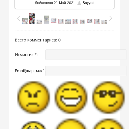
Добавлено
21-Май-2021
Sayyod
Всего комментариев
:
0
Исмингиз *:
Email(шартмас):