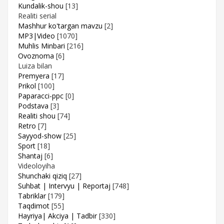
Kundalik-shou
[13]
Realiti serial
Mashhur ko'targan mavzu
[2]
MP3|Video
[1070]
Muhlis Minbari
[216]
Ovoznoma
[6]
Luiza bilan
Premyera
[17]
Prikol
[100]
Paparacci-ppc
[0]
Podstava
[3]
Realiti shou
[74]
Retro
[7]
Sayyod-show
[25]
Sport
[18]
Shantaj
[6]
Videoloyiha
Shunchaki qiziq
[27]
Suhbat | Intervyu | Reportaj
[748]
Tabriklar
[179]
Taqdimot
[55]
Hayriya| Akciya | Tadbir
[330]