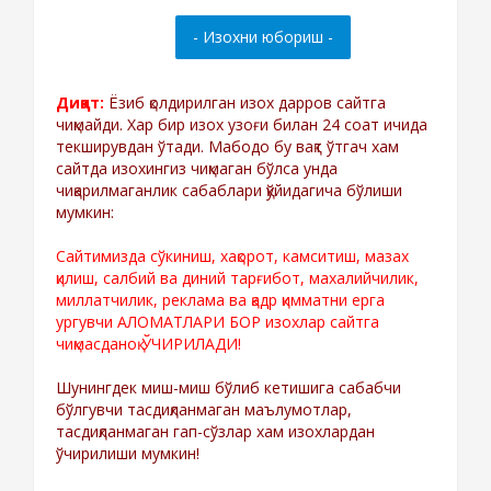
Диққат:
Ёзиб қолдирилган изох дарров сайтга
чиқмайди. Хар бир изох узоғи билан 24 соат ичида
текширувдан ўтади. Мабодо бу вақт ўтгач хам
сайтда изохингиз чиқмаган бўлса унда
чиқарилмаганлик сабаблари қўйидагича бўлиши
мумкин:
Сайтимизда сўкиниш, хақорот, камситиш, мазах
қилиш, салбий ва диний тарғибот, махалийчилик,
миллатчилик, реклама ва қадр қимматни ерга
ургувчи АЛОМАТЛАРИ БОР изохлар сайтга
чиқмасданоқ ЎЧИРИЛАДИ!
Шунингдек миш-миш бўлиб кетишига сабабчи
бўлгувчи тасдиқланмаган маълумотлар,
тасдиқланмаган гап-сўзлар хам изохлардан
ўчирилиши мумкин!