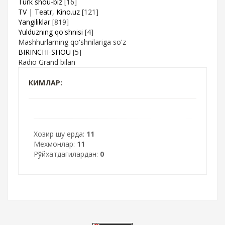
Turk shou-biz
[16]
TV | Teatr, Kino.uz
[121]
Yangiliklar
[819]
Yulduzning qo'shnisi
[4]
Mashhurlarning qo'shnilariga so'z
BIRINCHI-SHOU
[5]
Radio Grand bilan
КИМЛАР:
Хозир шу ерда:
11
Мехмонлар:
11
Рўйхатдагилардан:
0