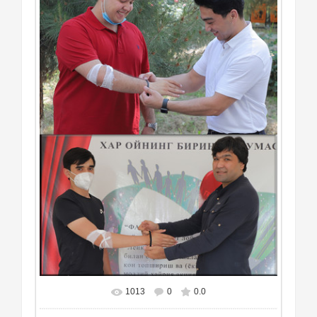
1013
0
0.0
В реальном размере
557x1111
/ 520.6Kb