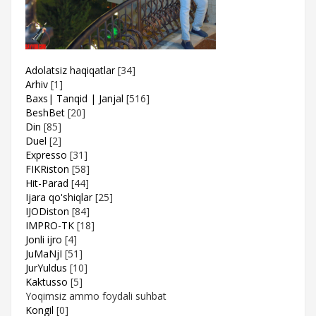
Adolatsiz haqiqatlar
[34]
Arhiv
[1]
Baxs| Tanqid | Janjal
[516]
BeshBet
[20]
Din
[85]
Duel
[2]
Expresso
[31]
FIKRiston
[58]
Hit-Parad
[44]
Ijara qo'shiqlar
[25]
IJODiston
[84]
IMPRO-TK
[18]
Jonli ijro
[4]
JuMaNjI
[51]
JurYuldus
[10]
Kaktusso
[5]
Yoqimsiz ammo foydali suhbat
Kongil
[0]