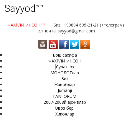
Sayyod
.com
"ФАХРЛИ ИНСОН"
?
| Биз: +99894 695-21-21 (+телеграм)
| эл.почта: sayyod@gmail.com
Бош сахифа
ФАХРЛИ ИНСОН
Суратгох
МОНОЛОГлар
Биз
Жавоблар
Jumanji
FANFORUM
2007-2008й архивлар
Овоз бер!
Хикоялар