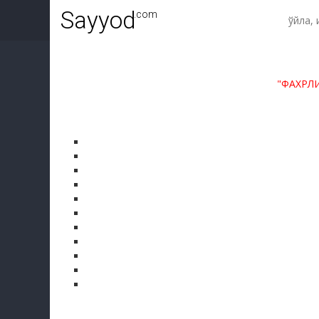
Sayyod
.com
"ФАХРЛ