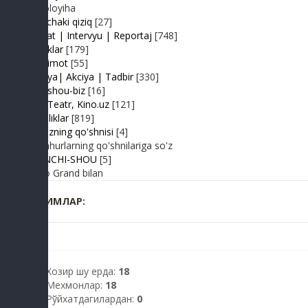
Videoloyiha
Shunchaki qiziq
[27]
Suhbat | Intervyu | Reportaj
[748]
Tabriklar
[179]
Taqdimot
[55]
Hayriya| Akciya | Tadbir
[330]
Turk shou-biz
[16]
TV | Teatr, Kino.uz
[121]
Yangiliklar
[819]
Yulduzning qo'shnisi
[4]
Mashhurlarning qo'shnilariga so'z
BIRINCHI-SHOU
[5]
Radio Grand bilan
КИМЛАР:
Хозир шу ерда:
18
Мехмонлар:
18
Рўйхатдагилардан:
0