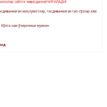
 изохлар сайтга чиқмасданоқ ЎЧИРИЛАДИ!
диқланмаган маълумотлар, тасдиқланмаган гап-сўзлар хам
а бўлса хам ўчирилиши мумкин.
зод