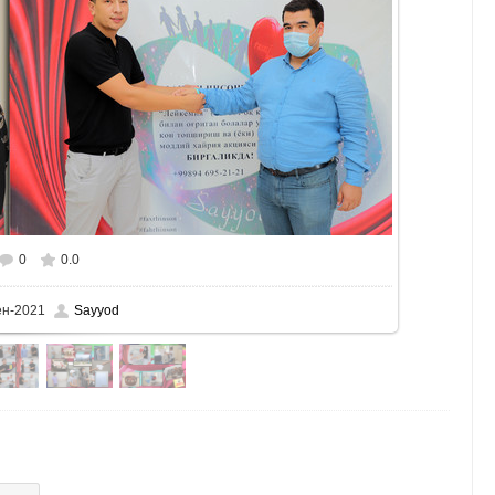
0
0.0
мере
1111x741
/ 708.4Kb
ен-2021
Sayyod