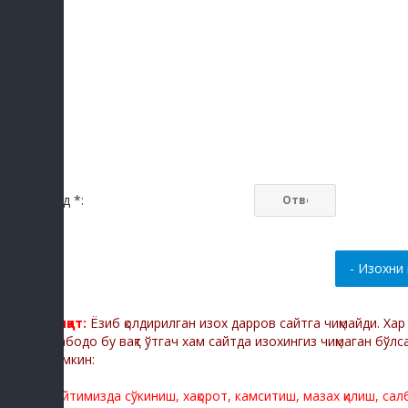
Код *:
Диққат:
Ёзиб қолдирилган изох дарров сайтга чиқмайди. Ха
Мабодо бу вақт ўтгач хам сайтда изохингиз чиқмаган бўлс
мумкин:
Сайтимизда сўкиниш, хақорот, камситиш, мазах қилиш, са