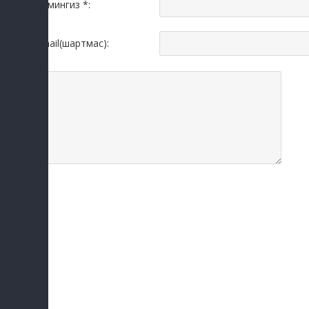
Исмингиз *:
Email(шартмас):