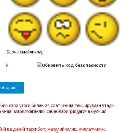
Барча смайликлар
р бир изох узоғи билан 24 соат ичида текширувдан ўтади.
а унда чиқарилмаганлик сабаблари қўйидагича бўлиши
лбий ва диний тарғибот, махалийчилик, миллатчилик,