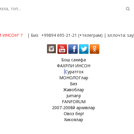
И ИНСОН"
?
| Биз: +99894 695-21-21 (+телеграм) | эл.почта: s
Бош сахифа
ФАХРЛИ ИНСОН
Суратгох
МОНОЛОГлар
Биз
Жавоблар
Jumanji
FANFORUM
2007-2008й архивлар
Овоз бер!
Хикоялар