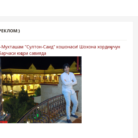
РЕКЛОМ:)
-Мухташам "Султон-Саид" кошонаси! Шохона хордиқ учун
барчаси юқори савияда