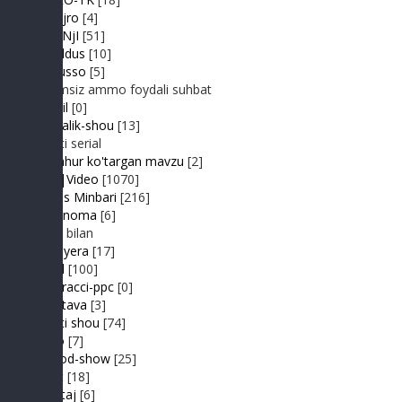
Jonli ijro
[4]
JuMaNjI
[51]
JurYuldus
[10]
Kaktusso
[5]
Yoqimsiz ammo foydali suhbat
Kongil
[0]
Kundalik-shou
[13]
Realiti serial
Mashhur ko'targan mavzu
[2]
MP3|Video
[1070]
Muhlis Minbari
[216]
Ovoznoma
[6]
Luiza bilan
Premyera
[17]
Prikol
[100]
Paparacci-ppc
[0]
Podstava
[3]
Realiti shou
[74]
Retro
[7]
Sayyod-show
[25]
Sport
[18]
Shantaj
[6]