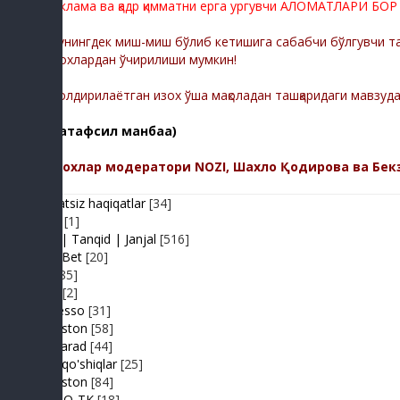
реклама ва қадр қимматни ерга ургувчи АЛОМАТЛАРИ БОР
Шунингдек миш-миш бўлиб кетишига сабабчи бўлгувчи тас
изохлардан ўчирилиши мумкин!
-Қолдирилаётган изох ўша мақоладан ташқаридаги мавзуд
(батафсил манбаа)
Изохлар модератори NOZI, Шахло Қодирова ва Бек
Adolatsiz haqiqatlar
[34]
Arhiv
[1]
Baxs| Tanqid | Janjal
[516]
BeshBet
[20]
Din
[85]
Duel
[2]
Expresso
[31]
FIKRiston
[58]
Hit-Parad
[44]
Ijara qo'shiqlar
[25]
IJODiston
[84]
IMPRO-TK
[18]