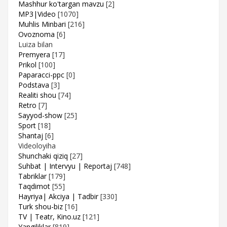
Mashhur ko'targan mavzu
[2]
MP3|Video
[1070]
Muhlis Minbari
[216]
Ovoznoma
[6]
Luiza bilan
Premyera
[17]
Prikol
[100]
Paparacci-ppc
[0]
Podstava
[3]
Realiti shou
[74]
Retro
[7]
Sayyod-show
[25]
Sport
[18]
Shantaj
[6]
Videoloyiha
Shunchaki qiziq
[27]
Suhbat | Intervyu | Reportaj
[748]
Tabriklar
[179]
Taqdimot
[55]
Hayriya| Akciya | Tadbir
[330]
Turk shou-biz
[16]
TV | Teatr, Kino.uz
[121]
Yangiliklar
[819]