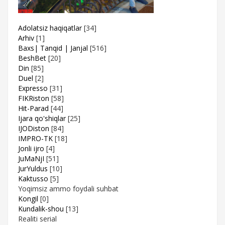
Adolatsiz haqiqatlar
[34]
Arhiv
[1]
Baxs| Tanqid | Janjal
[516]
BeshBet
[20]
Din
[85]
Duel
[2]
Expresso
[31]
FIKRiston
[58]
Hit-Parad
[44]
Ijara qo'shiqlar
[25]
IJODiston
[84]
IMPRO-TK
[18]
Jonli ijro
[4]
JuMaNjI
[51]
JurYuldus
[10]
Kaktusso
[5]
Yoqimsiz ammo foydali suhbat
Kongil
[0]
Kundalik-shou
[13]
Realiti serial