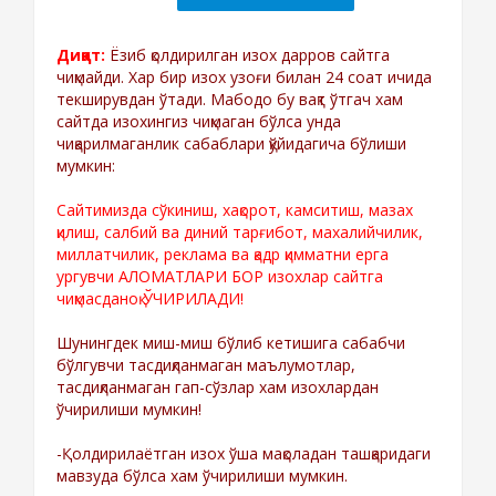
Диққат:
Ёзиб қолдирилган изох дарров сайтга
чиқмайди. Хар бир изох узоғи билан 24 соат ичида
текширувдан ўтади. Мабодо бу вақт ўтгач хам
сайтда изохингиз чиқмаган бўлса унда
чиқарилмаганлик сабаблари қўйидагича бўлиши
мумкин:
Сайтимизда сўкиниш, хақорот, камситиш, мазах
қилиш, салбий ва диний тарғибот, махалийчилик,
миллатчилик, реклама ва қадр қимматни ерга
ургувчи АЛОМАТЛАРИ БОР изохлар сайтга
чиқмасданоқ ЎЧИРИЛАДИ!
Шунингдек миш-миш бўлиб кетишига сабабчи
бўлгувчи тасдиқланмаган маълумотлар,
тасдиқланмаган гап-сўзлар хам изохлардан
ўчирилиши мумкин!
-Қолдирилаётган изох ўша мақоладан ташқаридаги
мавзуда бўлса хам ўчирилиши мумкин.