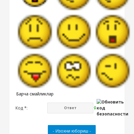
Барча смайликлар
Код *: