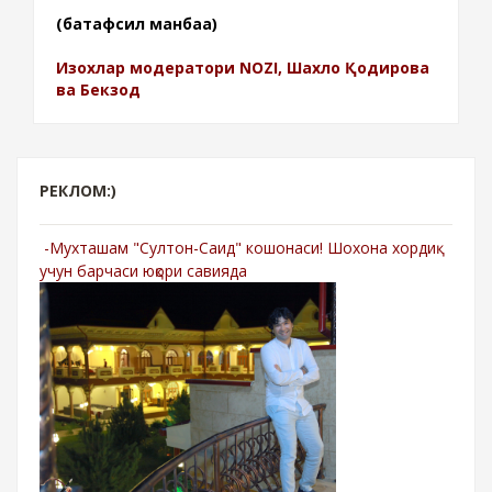
(батафсил манбаа)
Изохлар модератори NOZI, Шахло Қодирова
ва Бекзод
РЕКЛОМ:)
-Мухташам "Султон-Саид" кошонаси! Шохона хордиқ
учун барчаси юқори савияда