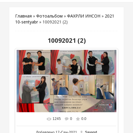
Главная
»
Фотоальбом
»
ФАХРЛИ ИНСОН
»
2021
10-sentyabr
» 10092021 (2)
10092021 (2)
1245
0
0.0
В реальном размере
1111x694
/ 686.5Kb
Добавлено
17-Сен-2021
Sayyod