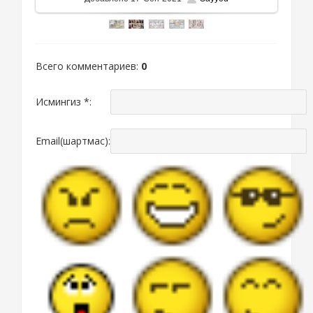
Всего комментариев
:
0
Исмингиз *:
Email(шартмас):