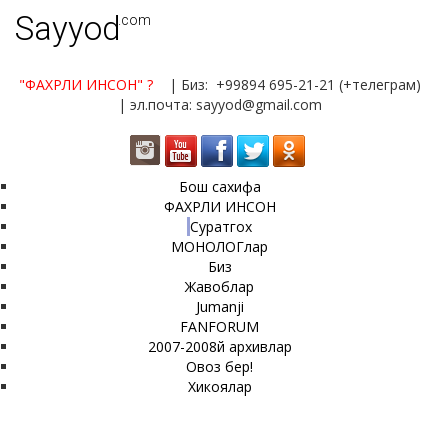
Sayyod
.com
"ФАХРЛИ ИНСОН"
?
| Биз: +99894 695-21-21 (+телеграм)
| эл.почта: sayyod@gmail.com
Бош сахифа
ФАХРЛИ ИНСОН
Суратгох
МОНОЛОГлар
Биз
Жавоблар
Jumanji
FANFORUM
2007-2008й архивлар
Овоз бер!
Хикоялар