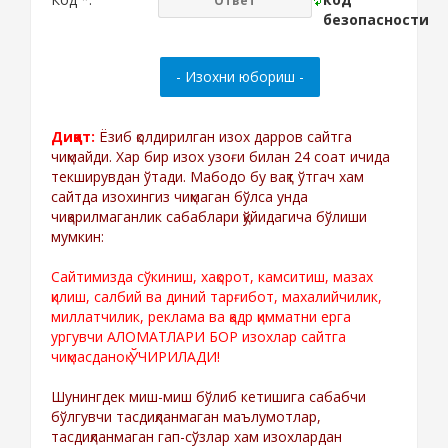
Диққат:
Ёзиб қолдирилган изох дарров сайтга
чиқмайди. Хар бир изох узоғи билан 24 соат ичида
текширувдан ўтади. Мабодо бу вақт ўтгач хам
сайтда изохингиз чиқмаган бўлса унда
чиқарилмаганлик сабаблари қўйидагича бўлиши
мумкин:
Сайтимизда сўкиниш, хақорот, камситиш, мазах
қилиш, салбий ва диний тарғибот, махалийчилик,
миллатчилик, реклама ва қадр қимматни ерга
ургувчи АЛОМАТЛАРИ БОР изохлар сайтга
чиқмасданоқ ЎЧИРИЛАДИ!
Шунингдек миш-миш бўлиб кетишига сабабчи
бўлгувчи тасдиқланмаган маълумотлар,
тасдиқланмаган гап-сўзлар хам изохлардан