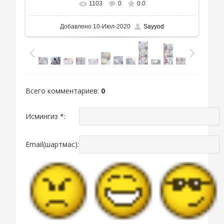
1103
0
0.0
В реальном размере
1111x877
/ 727.2Kb
Добавлено
10-Июл-2020
Sayyod
Всего комментариев
:
0
Исмингиз *:
Email(шартмас):