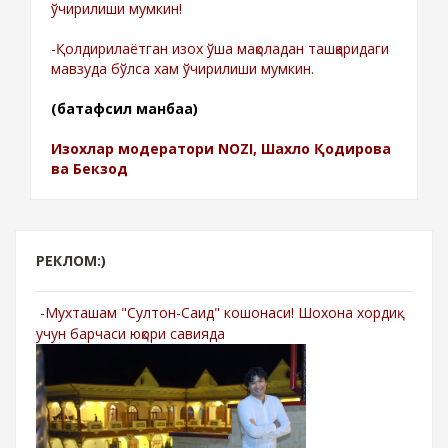
ўчирилиши мумкин!
-Қолдирилаётган изох ўша мақоладан ташқаридаги
мавзуда бўлса хам ўчирилиши мумкин.
(батафсил манбаа)
Изохлар модератори NOZI, Шахло Қодирова
ва Бекзод
РЕКЛОМ:)
-Мухташам "Султон-Саид" кошонаси! Шохона хордиқ
учун барчаси юқори савияда