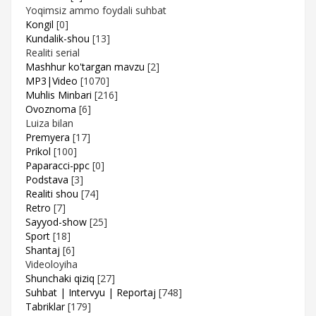
Yoqimsiz ammo foydali suhbat
Kongil
[0]
Kundalik-shou
[13]
Realiti serial
Mashhur ko'targan mavzu
[2]
MP3|Video
[1070]
Muhlis Minbari
[216]
Ovoznoma
[6]
Luiza bilan
Premyera
[17]
Prikol
[100]
Paparacci-ppc
[0]
Podstava
[3]
Realiti shou
[74]
Retro
[7]
Sayyod-show
[25]
Sport
[18]
Shantaj
[6]
Videoloyiha
Shunchaki qiziq
[27]
Suhbat | Intervyu | Reportaj
[748]
Tabriklar
[179]