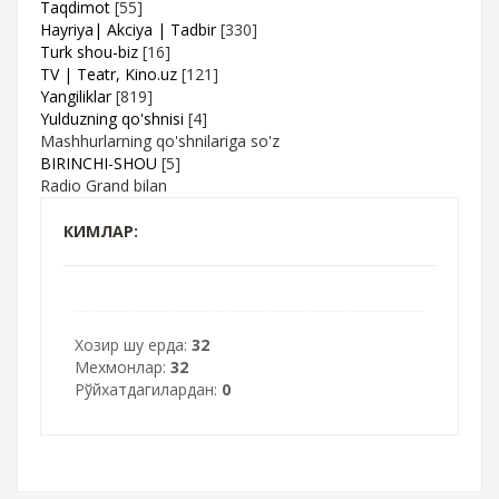
Taqdimot
[55]
Hayriya| Akciya | Tadbir
[330]
Turk shou-biz
[16]
TV | Teatr, Kino.uz
[121]
Yangiliklar
[819]
Yulduzning qo'shnisi
[4]
Mashhurlarning qo'shnilariga so'z
BIRINCHI-SHOU
[5]
Radio Grand bilan
КИМЛАР:
Хозир шу ерда:
32
Мехмонлар:
32
Рўйхатдагилардан:
0