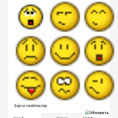
Барча смайликлар
Код *: