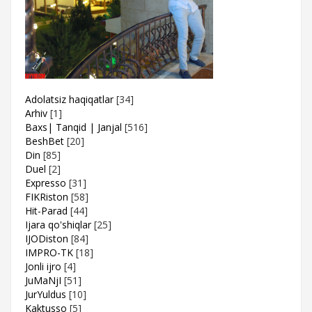
Adolatsiz haqiqatlar
[34]
Arhiv
[1]
Baxs| Tanqid | Janjal
[516]
BeshBet
[20]
Din
[85]
Duel
[2]
Expresso
[31]
FIKRiston
[58]
Hit-Parad
[44]
Ijara qo'shiqlar
[25]
IJODiston
[84]
IMPRO-TK
[18]
Jonli ijro
[4]
JuMaNjI
[51]
JurYuldus
[10]
Kaktusso
[5]