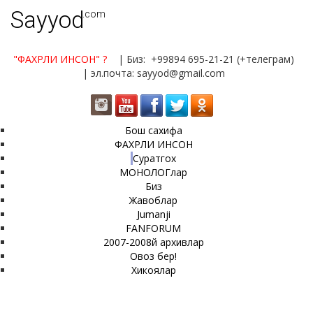
Sayyod
.com
"ФАХРЛИ ИНСОН"
?
| Биз: +99894 695-21-21 (+телеграм)
| эл.почта: sayyod@gmail.com
Бош сахифа
ФАХРЛИ ИНСОН
Суратгох
МОНОЛОГлар
Биз
Жавоблар
Jumanji
FANFORUM
2007-2008й архивлар
Овоз бер!
Хикоялар