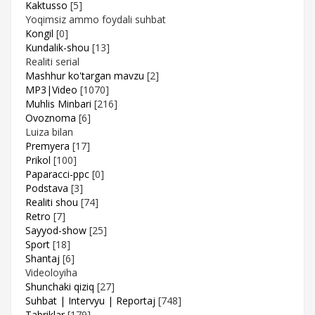
Kaktusso
[5]
Yoqimsiz ammo foydali suhbat
Kongil
[0]
Kundalik-shou
[13]
Realiti serial
Mashhur ko'targan mavzu
[2]
MP3|Video
[1070]
Muhlis Minbari
[216]
Ovoznoma
[6]
Luiza bilan
Premyera
[17]
Prikol
[100]
Paparacci-ppc
[0]
Podstava
[3]
Realiti shou
[74]
Retro
[7]
Sayyod-show
[25]
Sport
[18]
Shantaj
[6]
Videoloyiha
Shunchaki qiziq
[27]
Suhbat | Intervyu | Reportaj
[748]
Tabriklar
[179]