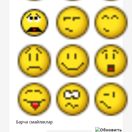
Барча смайликлар