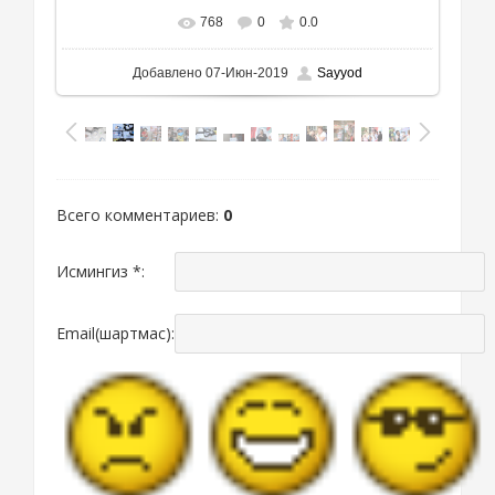
768
0
0.0
Добавлено
07-Июн-2019
Sayyod
Всего комментариев
:
0
Исмингиз *:
Email(шартмас):