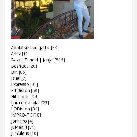
Adolatsiz haqiqatlar
[34]
Arhiv
[1]
Baxs| Tanqid | Janjal
[516]
BeshBet
[20]
Din
[85]
Duel
[2]
Expresso
[31]
FIKRiston
[58]
Hit-Parad
[44]
Ijara qo'shiqlar
[25]
IJODiston
[84]
IMPRO-TK
[18]
Jonli ijro
[4]
JuMaNjI
[51]
JurYuldus
[10]