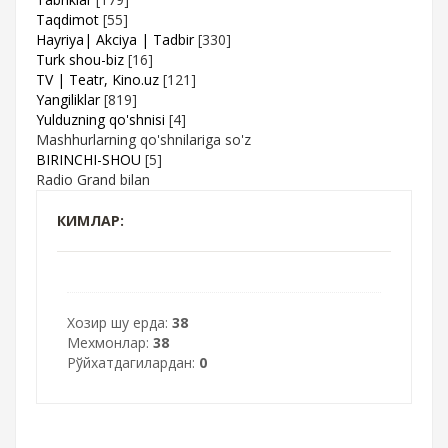
Taqdimot
[55]
Hayriya| Akciya | Tadbir
[330]
Turk shou-biz
[16]
TV | Teatr, Kino.uz
[121]
Yangiliklar
[819]
Yulduzning qo'shnisi
[4]
Mashhurlarning qo'shnilariga so'z
BIRINCHI-SHOU
[5]
Radio Grand bilan
КИМЛАР:
Хозир шу ерда:
38
Мехмонлар:
38
Рўйхатдагилардан:
0