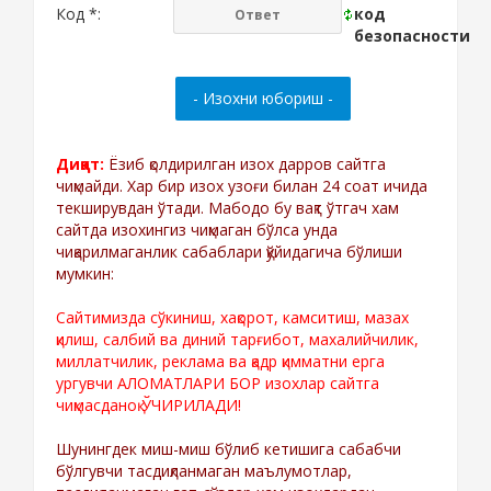
Код *:
Диққат:
Ёзиб қолдирилган изох дарров сайтга
чиқмайди. Хар бир изох узоғи билан 24 соат ичида
текширувдан ўтади. Мабодо бу вақт ўтгач хам
сайтда изохингиз чиқмаган бўлса унда
чиқарилмаганлик сабаблари қўйидагича бўлиши
мумкин:
Сайтимизда сўкиниш, хақорот, камситиш, мазах
қилиш, салбий ва диний тарғибот, махалийчилик,
миллатчилик, реклама ва қадр қимматни ерга
ургувчи АЛОМАТЛАРИ БОР изохлар сайтга
чиқмасданоқ ЎЧИРИЛАДИ!
Шунингдек миш-миш бўлиб кетишига сабабчи
бўлгувчи тасдиқланмаган маълумотлар,