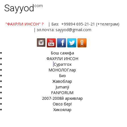
Sayyod
.com
"ФАХРЛИ ИНСОН"
?
| Биз: +99894 695-21-21 (+телеграм)
| эл.почта: sayyod@gmail.com
Бош сахифа
ФАХРЛИ ИНСОН
Суратгох
МОНОЛОГлар
Биз
Жавоблар
Jumanji
FANFORUM
2007-2008й архивлар
Овоз бер!
Хикоялар