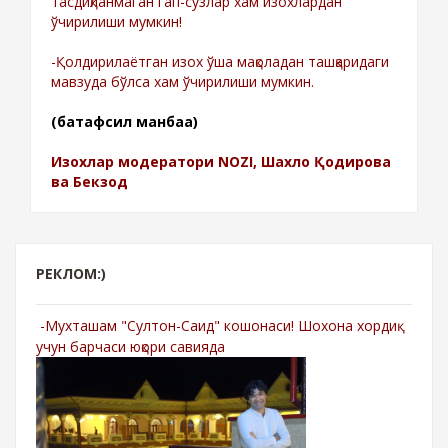
тасдиқланмаган гап-сўзлар хам изохлардан
ўчирилиши мумкин!
-Қолдирилаётган изох ўша мақоладан ташқаридаги
мавзуда бўлса хам ўчирилиши мумкин.
(батафсил манбаа)
Изохлар модератори NOZI, Шахло Қодирова
ва Бекзод
РЕКЛОМ:)
-Мухташам "Султон-Саид" кошонаси! Шохона хордиқ
учун барчаси юқори савияда