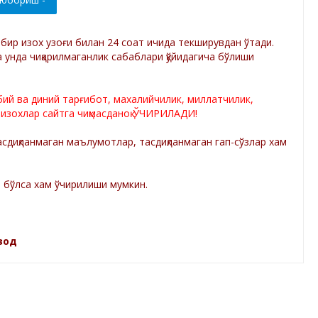
р бир изох узоғи билан 24 соат ичида текширувдан ўтади.
а унда чиқарилмаганлик сабаблари қўйидагича бўлиши
лбий ва диний тарғибот, махалийчилик, миллатчилик,
 изохлар сайтга чиқмасданоқ ЎЧИРИЛАДИ!
диқланмаган маълумотлар, тасдиқланмаган гап-сўзлар хам
а бўлса хам ўчирилиши мумкин.
зод