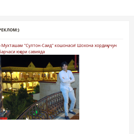
РЕКЛОМ:)
-Мухташам "Султон-Саид" кошонаси! Шохона хордиқ учун
барчаси юқори савияда