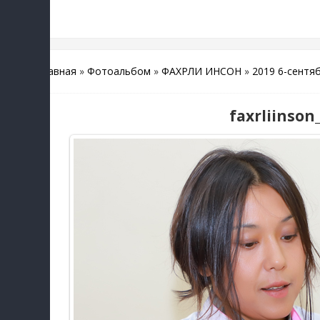
Главная
»
Фотоальбом
»
ФАХРЛИ ИНСОН
»
2019 6-сентя
faxrliinson_