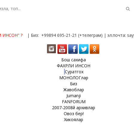
И ИНСОН"
?
| Биз: +99894 695-21-21 (+телеграм) | эл.почта: s
Бош сахифа
ФАХРЛИ ИНСОН
Суратгох
МОНОЛОГлар
Биз
Жавоблар
Jumanji
FANFORUM
2007-2008й архивлар
Овоз бер!
Хикоялар