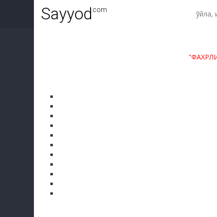
Sayyod
.com
"ФАХРЛ