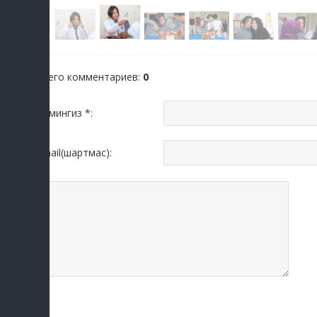
Всего комментариев
:
0
Исмингиз *:
Email(шартмас):