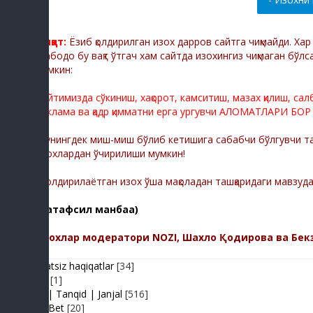
Диққат:
Ёзиб қолдирилган изох дарров сайтга чиқмайди. Ха
Мабодо бу вақт ўтгач хам сайтда изохингиз чиқмаган бўлс
мумкин:
Сайтимизда сўкиниш, хақорот, камситиш, мазах қилиш, са
реклама ва қадр қимматни ерга ургувчи АЛОМАТЛАРИ БОР
Шунингдек миш-миш бўлиб кетишига сабабчи бўлгувчи тас
изохлардан ўчирилиши мумкин!
-Қолдирилаётган изох ўша мақоладан ташқаридаги мавзуд
(батафсил манбаа)
Изохлар модератори NOZI, Шахло Қодирова ва Бек
Adolatsiz haqiqatlar
[34]
Arhiv
[1]
Baxs| Tanqid | Janjal
[516]
BeshBet
[20]