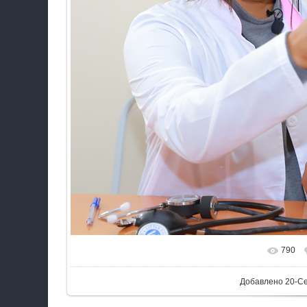
790
Добавлено
20-С