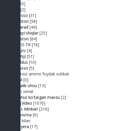
Din
[85]
Duel
[2]
Expresso
[31]
FIKRiston
[58]
Hit-Parad
[44]
Ijara qo'shiqlar
[25]
IJODiston
[84]
IMPRO-TK
[18]
Jonli ijro
[4]
JuMaNjI
[51]
JurYuldus
[10]
Kaktusso
[5]
Yoqimsiz ammo foydali suhbat
Kongil
[0]
Kundalik-shou
[13]
Realiti serial
Mashhur ko'targan mavzu
[2]
MP3|Video
[1070]
Muhlis Minbari
[216]
Ovoznoma
[6]
Luiza bilan
Premyera
[17]