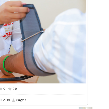
0
0.0
ен-2019
Sayyod