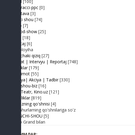
Prikol
[100]
Paparacci-ppc
[0]
Podstava
[3]
Realiti shou
[74]
Retro
[7]
Sayyod-show
[25]
Sport
[18]
Shantaj
[6]
Videoloyiha
Shunchaki qiziq
[27]
Suhbat | Intervyu | Reportaj
[748]
Tabriklar
[179]
Taqdimot
[55]
Hayriya| Akciya | Tadbir
[330]
Turk shou-biz
[16]
TV | Teatr, Kino.uz
[121]
Yangiliklar
[819]
Yulduzning qo'shnisi
[4]
Mashhurlarning qo'shnilariga so'z
BIRINCHI-SHOU
[5]
Radio Grand bilan
КИМЛАР: