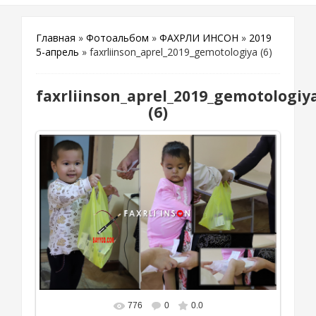
Главная
»
Фотоальбом
»
ФАХРЛИ ИНСОН
»
2019
5-апрель
» faxrliinson_aprel_2019_gemotologiya (6)
faxrliinson_aprel_2019_gemotologiy
(6)
776
0
0.0