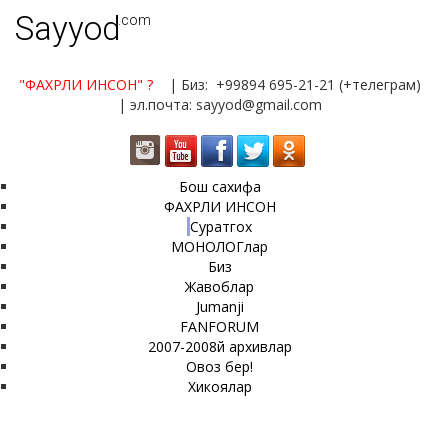
Sayyod
.com
"ФАХРЛИ ИНСОН"
?
| Биз: +99894 695-21-21 (+телеграм)
| эл.почта: sayyod@gmail.com
Бош сахифа
ФАХРЛИ ИНСОН
Суратгох
МОНОЛОГлар
Биз
Жавоблар
Jumanji
FANFORUM
2007-2008й архивлар
Овоз бер!
Хикоялар