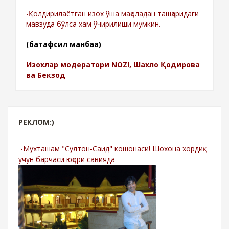
-Қолдирилаётган изох ўша мақоладан ташқаридаги
мавзуда бўлса хам ўчирилиши мумкин.
(батафсил манбаа)
Изохлар модератори NOZI, Шахло Қодирова
ва Бекзод
РЕКЛОМ:)
-Мухташам "Султон-Саид" кошонаси! Шохона хордиқ
учун барчаси юқори савияда