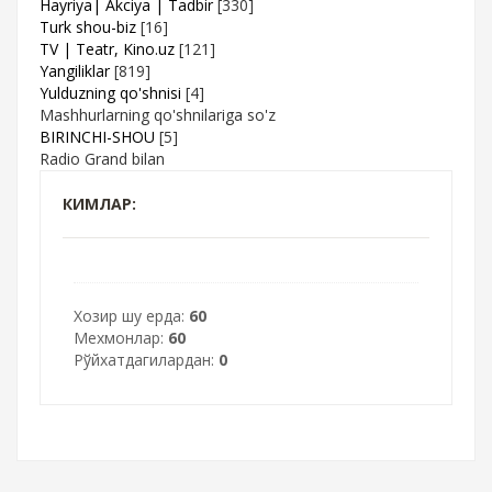
Hayriya| Akciya | Tadbir
[330]
Turk shou-biz
[16]
TV | Teatr, Kino.uz
[121]
Yangiliklar
[819]
Yulduzning qo'shnisi
[4]
Mashhurlarning qo'shnilariga so'z
BIRINCHI-SHOU
[5]
Radio Grand bilan
КИМЛАР:
Хозир шу ерда:
60
Мехмонлар:
60
Рўйхатдагилардан:
0