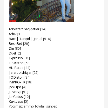
Adolatsiz haqiqatlar
[34]
Arhiv
[1]
Baxs| Tanqid | Janjal
[516]
BeshBet
[20]
Din
[85]
Duel
[2]
Expresso
[31]
FIKRiston
[58]
Hit-Parad
[44]
Ijara qo'shiqlar
[25]
IJODiston
[84]
IMPRO-TK
[18]
Jonli ijro
[4]
JuMaNjI
[51]
JurYuldus
[10]
Kaktusso
[5]
Yoqimsiz ammo foydali suhbat