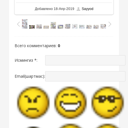
Добавлено
18-Апр-2019
Sayyod
Всего комментариев
:
0
Исмингиз *:
Email(шартмас):