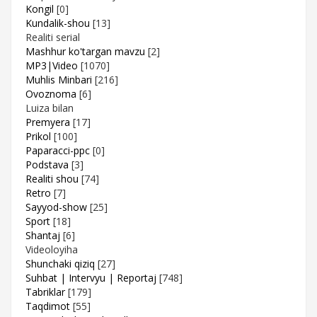
Kongil
[0]
Kundalik-shou
[13]
Realiti serial
Mashhur ko'targan mavzu
[2]
MP3|Video
[1070]
Muhlis Minbari
[216]
Ovoznoma
[6]
Luiza bilan
Premyera
[17]
Prikol
[100]
Paparacci-ppc
[0]
Podstava
[3]
Realiti shou
[74]
Retro
[7]
Sayyod-show
[25]
Sport
[18]
Shantaj
[6]
Videoloyiha
Shunchaki qiziq
[27]
Suhbat | Intervyu | Reportaj
[748]
Tabriklar
[179]
Taqdimot
[55]