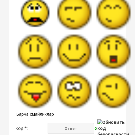
Барча смайликлар
Код *: