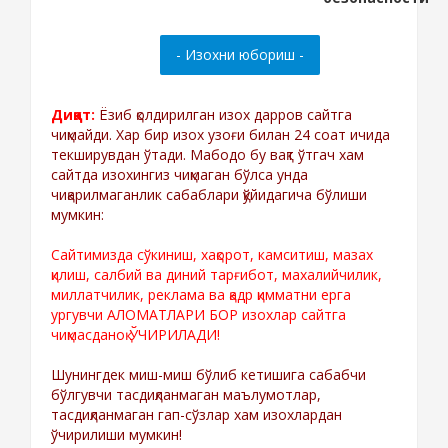
Диққат:
Ёзиб қолдирилган изох дарров сайтга
чиқмайди. Хар бир изох узоғи билан 24 соат ичида
текширувдан ўтади. Мабодо бу вақт ўтгач хам
сайтда изохингиз чиқмаган бўлса унда
чиқарилмаганлик сабаблари қўйидагича бўлиши
мумкин:
Сайтимизда сўкиниш, хақорот, камситиш, мазах
қилиш, салбий ва диний тарғибот, махалийчилик,
миллатчилик, реклама ва қадр қимматни ерга
ургувчи АЛОМАТЛАРИ БОР изохлар сайтга
чиқмасданоқ ЎЧИРИЛАДИ!
Шунингдек миш-миш бўлиб кетишига сабабчи
бўлгувчи тасдиқланмаган маълумотлар,
тасдиқланмаган гап-сўзлар хам изохлардан
ўчирилиши мумкин!