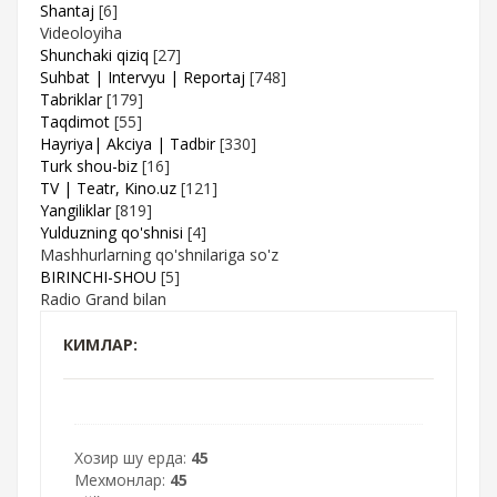
Shantaj
[6]
Videoloyiha
Shunchaki qiziq
[27]
Suhbat | Intervyu | Reportaj
[748]
Tabriklar
[179]
Taqdimot
[55]
Hayriya| Akciya | Tadbir
[330]
Turk shou-biz
[16]
TV | Teatr, Kino.uz
[121]
Yangiliklar
[819]
Yulduzning qo'shnisi
[4]
Mashhurlarning qo'shnilariga so'z
BIRINCHI-SHOU
[5]
Radio Grand bilan
КИМЛАР:
Хозир шу ерда:
45
Мехмонлар:
45