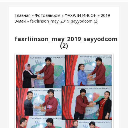
Главная
»
Фотоальбом
»
ФАХРЛИ ИНСОН
»
2019
3-май
» faxrliinson_may_2019_sayyodcom (2)
faxrliinson_may_2019_sayyodcom
(2)