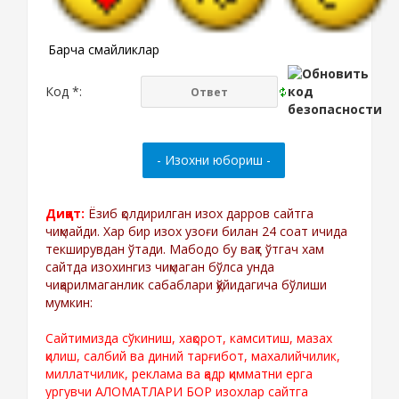
Барча смайликлар
Код *:
Диққат:
Ёзиб қолдирилган изох дарров сайтга
чиқмайди. Хар бир изох узоғи билан 24 соат ичида
текширувдан ўтади. Мабодо бу вақт ўтгач хам
сайтда изохингиз чиқмаган бўлса унда
чиқарилмаганлик сабаблари қўйидагича бўлиши
мумкин:
Сайтимизда сўкиниш, хақорот, камситиш, мазах
қилиш, салбий ва диний тарғибот, махалийчилик,
миллатчилик, реклама ва қадр қимматни ерга
ургувчи АЛОМАТЛАРИ БОР изохлар сайтга