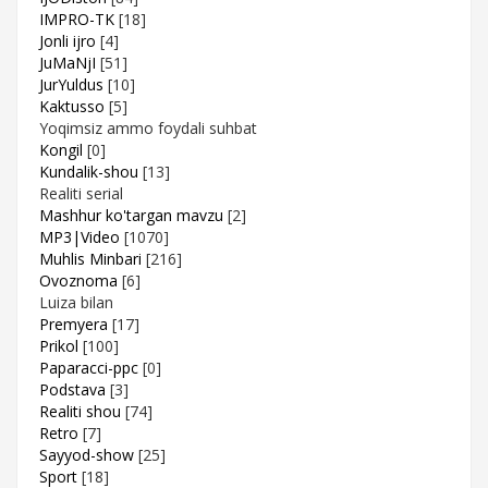
IMPRO-TK
[18]
Jonli ijro
[4]
JuMaNjI
[51]
JurYuldus
[10]
Kaktusso
[5]
Yoqimsiz ammo foydali suhbat
Kongil
[0]
Kundalik-shou
[13]
Realiti serial
Mashhur ko'targan mavzu
[2]
MP3|Video
[1070]
Muhlis Minbari
[216]
Ovoznoma
[6]
Luiza bilan
Premyera
[17]
Prikol
[100]
Paparacci-ppc
[0]
Podstava
[3]
Realiti shou
[74]
Retro
[7]
Sayyod-show
[25]
Sport
[18]