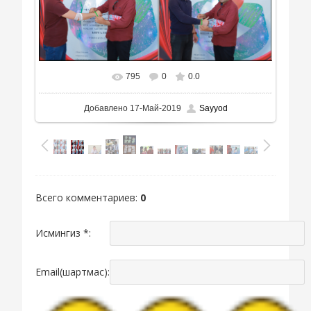
795
0
0.0
Добавлено
17-Май-2019
Sayyod
Всего комментариев
:
0
Исмингиз *:
Email(шартмас):