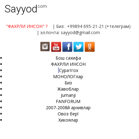
Sayyod
.com
"ФАХРЛИ ИНСОН"
?
| Биз: +99894 695-21-21 (+телеграм)
| эл.почта: sayyod@gmail.com
Бош сахифа
ФАХРЛИ ИНСОН
Суратгох
МОНОЛОГлар
Биз
Жавоблар
Jumanji
FANFORUM
2007-2008й архивлар
Овоз бер!
Хикоялар