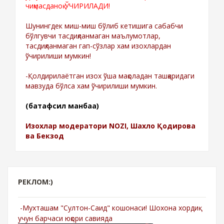
чиқмасданоқ ЎЧИРИЛАДИ!
Шунингдек миш-миш бўлиб кетишига сабабчи
бўлгувчи тасдиқланмаган маълумотлар,
тасдиқланмаган гап-сўзлар хам изохлардан
ўчирилиши мумкин!
-Қолдирилаётган изох ўша мақоладан ташқаридаги
мавзуда бўлса хам ўчирилиши мумкин.
(батафсил манбаа)
Изохлар модератори NOZI, Шахло Қодирова
ва Бекзод
РЕКЛОМ:)
-Мухташам "Султон-Саид" кошонаси! Шохона хордиқ
учун барчаси юқори савияда