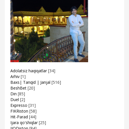
Adolatsiz haqiqatlar
[34]
Arhiv
[1]
Baxs| Tanqid | Janjal
[516]
BeshBet
[20]
Din
[85]
Duel
[2]
Expresso
[31]
FIKRiston
[58]
Hit-Parad
[44]
Ijara qo'shiqlar
[25]
IJODiston
[84]