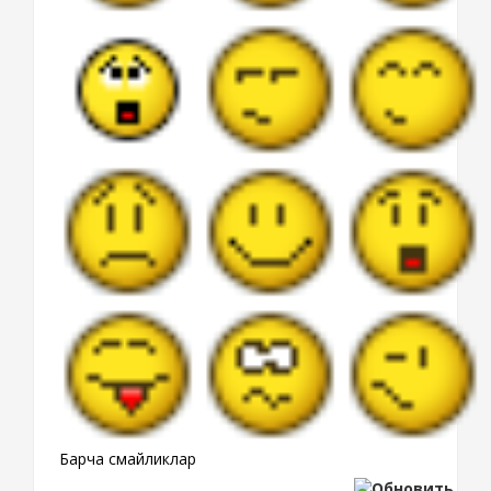
Барча смайликлар