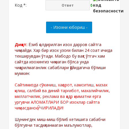
Код *:
Диққат:
Ёзиб қолдирилган изох дарров сайтга
чиқмайди. Хар бир изох узоғи билан 24 соат ичида
текширувдан ўтади. Мабодо бу вақт ўтгач хам
сайтда изохингиз чиқмаган бўлса унда
чиқарилмаганлик сабаблари қўйидагича бўлиши
мумкин:
Сайтимизда сўкиниш, хақорот, камситиш, мазах
қилиш, салбий ва диний тарғибот, махалийчилик,
миллатчилик, реклама ва қадр қимматни ерга
ургувчи АЛОМАТЛАРИ БОР изохлар сайтга
чиқмасданоқ ЎЧИРИЛАДИ!
Шунингдек миш-миш бўлиб кетишига сабабчи
бўлгувчи тасдиқланмаган маълумотлар,