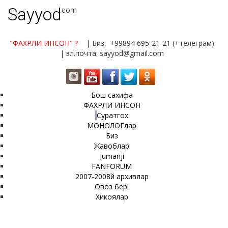
Sayyod
.com
"ФАХРЛИ ИНСОН"
?
| Биз: +99894 695-21-21 (+телеграм)
| эл.почта: sayyod@gmail.com
Бош сахифа
ФАХРЛИ ИНСОН
Суратгох
МОНОЛОГлар
Биз
Жавоблар
Jumanji
FANFORUM
2007-2008й архивлар
Овоз бер!
Хикоялар