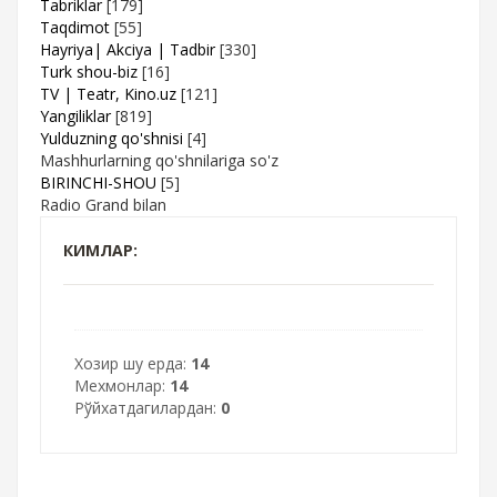
Tabriklar
[179]
Taqdimot
[55]
Hayriya| Akciya | Tadbir
[330]
Turk shou-biz
[16]
TV | Teatr, Kino.uz
[121]
Yangiliklar
[819]
Yulduzning qo'shnisi
[4]
Mashhurlarning qo'shnilariga so'z
BIRINCHI-SHOU
[5]
Radio Grand bilan
КИМЛАР:
Хозир шу ерда:
14
Мехмонлар:
14
Рўйхатдагилардан:
0