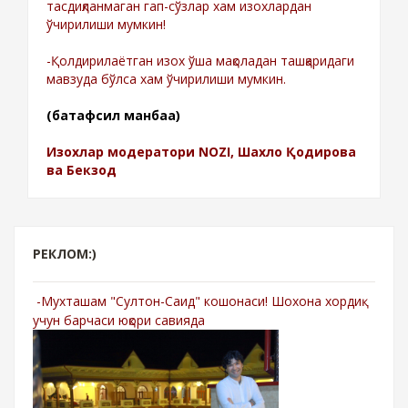
тасдиқланмаган гап-сўзлар хам изохлардан
ўчирилиши мумкин!
-Қолдирилаётган изох ўша мақоладан ташқаридаги
мавзуда бўлса хам ўчирилиши мумкин.
(батафсил манбаа)
Изохлар модератори NOZI, Шахло Қодирова
ва Бекзод
РЕКЛОМ:)
-Мухташам "Султон-Саид" кошонаси! Шохона хордиқ
учун барчаси юқори савияда