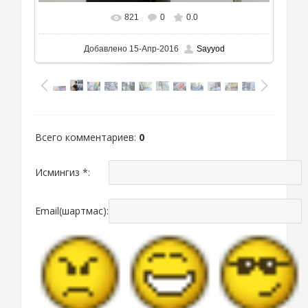
821
0
0.0
Добавлено
15-Апр-2016
Sayyod
Всего комментариев
:
0
Исмингиз *:
Email(шартмас):