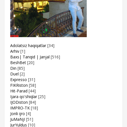
Adolatsiz haqiqatlar
[34]
Arhiv
[1]
Baxs| Tanqid | Janjal
[516]
BeshBet
[20]
Din
[85]
Duel
[2]
Expresso
[31]
FIKRiston
[58]
Hit-Parad
[44]
Ijara qo'shiqlar
[25]
IJODiston
[84]
IMPRO-TK
[18]
Jonli ijro
[4]
JuMaNjI
[51]
JurYuldus
[10]