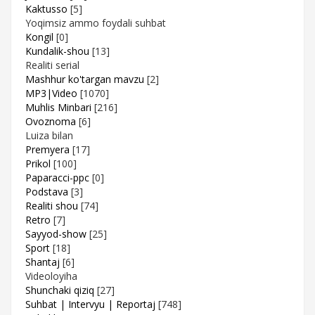
Kaktusso
[5]
Yoqimsiz ammo foydali suhbat
Kongil
[0]
Kundalik-shou
[13]
Realiti serial
Mashhur ko'targan mavzu
[2]
MP3|Video
[1070]
Muhlis Minbari
[216]
Ovoznoma
[6]
Luiza bilan
Premyera
[17]
Prikol
[100]
Paparacci-ppc
[0]
Podstava
[3]
Realiti shou
[74]
Retro
[7]
Sayyod-show
[25]
Sport
[18]
Shantaj
[6]
Videoloyiha
Shunchaki qiziq
[27]
Suhbat | Intervyu | Reportaj
[748]