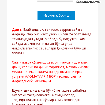
Диққат:
Ёзиб қолдирилган изох дарров сайтга
чиқмайди. Хар бир изох узоғи билан 24 соат ичида
текширувдан ўтади. Мабодо бу вақт ўтгач хам
сайтда изохингиз чиқмаган бўлса унда
чиқарилмаганлик сабаблари қўйидагича бўлиши
мумкин:
Сайтимизда сўкиниш, хақорот, камситиш, мазах
қилиш, салбий ва диний тарғибот, махалийчилик,
миллатчилик, реклама ва қадр қимматни ерга
ургувчи АЛОМАТЛАРИ БОР изохлар сайтга
чиқмасданоқ ЎЧИРИЛАДИ!
Шунингдек миш-миш бўлиб кетишига сабабчи
бўлгувчи тасдиқланмаган маълумотлар,
тасдиқланмаган гап-сўзлар хам изохлардан
ўчирилиши мумкин!