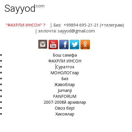
Sayyod
.com
"ФАХРЛИ ИНСОН"
?
| Биз: +99894 695-21-21 (+телеграм)
| эл.почта: sayyod@gmail.com
Бош сахифа
ФАХРЛИ ИНСОН
Суратгох
МОНОЛОГлар
Биз
Жавоблар
Jumanji
FANFORUM
2007-2008й архивлар
Овоз бер!
Хикоялар