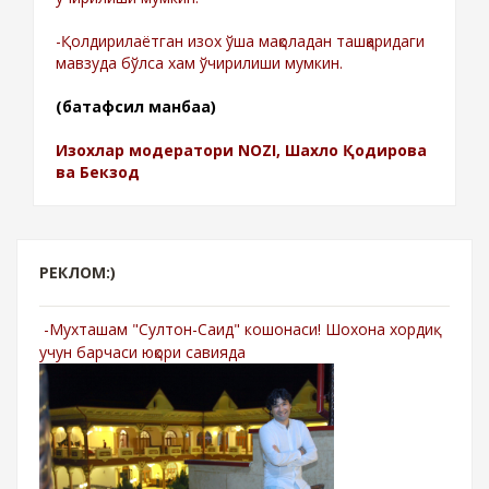
-Қолдирилаётган изох ўша мақоладан ташқаридаги
мавзуда бўлса хам ўчирилиши мумкин.
(батафсил манбаа)
Изохлар модератори NOZI, Шахло Қодирова
ва Бекзод
РЕКЛОМ:)
-Мухташам "Султон-Саид" кошонаси! Шохона хордиқ
учун барчаси юқори савияда