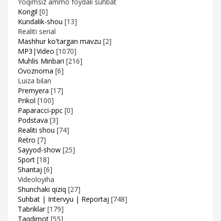
Yoqimsiz ammo foydali suhbat
Kongil
[0]
Kundalik-shou
[13]
Realiti serial
Mashhur ko'targan mavzu
[2]
MP3|Video
[1070]
Muhlis Minbari
[216]
Ovoznoma
[6]
Luiza bilan
Premyera
[17]
Prikol
[100]
Paparacci-ppc
[0]
Podstava
[3]
Realiti shou
[74]
Retro
[7]
Sayyod-show
[25]
Sport
[18]
Shantaj
[6]
Videoloyiha
Shunchaki qiziq
[27]
Suhbat | Intervyu | Reportaj
[748]
Tabriklar
[179]
Taqdimot
[55]