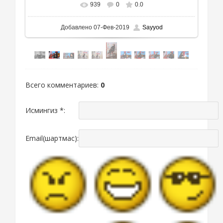
939
0
0.0
Добавлено
07-Фев-2019
Sayyod
Всего комментариев
:
0
Исмингиз *:
Email(шартмас):