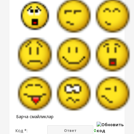
Барча смайликлар
Код *: