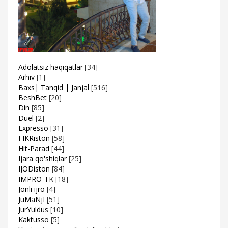
Adolatsiz haqiqatlar
[34]
Arhiv
[1]
Baxs| Tanqid | Janjal
[516]
BeshBet
[20]
Din
[85]
Duel
[2]
Expresso
[31]
FIKRiston
[58]
Hit-Parad
[44]
Ijara qo'shiqlar
[25]
IJODiston
[84]
IMPRO-TK
[18]
Jonli ijro
[4]
JuMaNjI
[51]
JurYuldus
[10]
Kaktusso
[5]