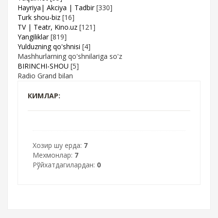
Hayriya| Akciya | Tadbir
[330]
Turk shou-biz
[16]
TV | Teatr, Kino.uz
[121]
Yangiliklar
[819]
Yulduzning qo'shnisi
[4]
Mashhurlarning qo'shnilariga so'z
BIRINCHI-SHOU
[5]
Radio Grand bilan
КИМЛАР:
Хозир шу ерда:
7
Мехмонлар:
7
Рўйхатдагилардан:
0