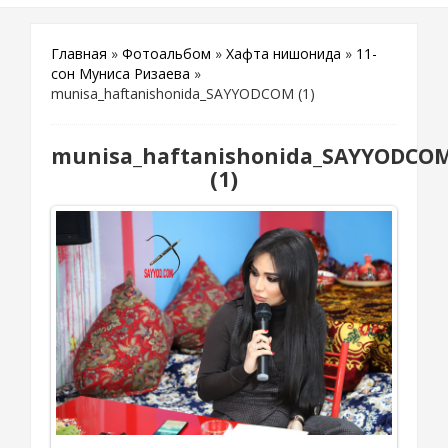
Главная
»
Фотоальбом
»
Хафта нишонида
»
11-
сон Муниса Ризаева
»
munisa_haftanishonida_SAYYODCOM (1)
munisa_haftanishonida_SAYYODCO
(1)