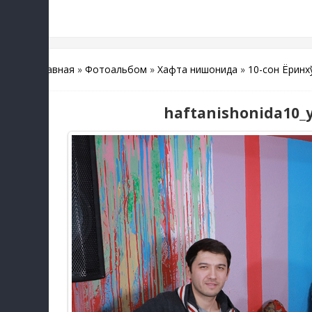
Главная
»
Фотоальбом
»
Хафта нишонида
»
10-сон Ёрқин
haftanishonida10_y