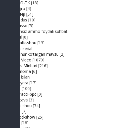
IMPRO-TK
[18]
Jonli ijro
[4]
JuMaNjI
[51]
JurYuldus
[10]
Kaktusso
[5]
Yoqimsiz ammo foydali suhbat
Kongil
[0]
Kundalik-shou
[13]
Realiti serial
Mashhur ko'targan mavzu
[2]
MP3|Video
[1070]
Muhlis Minbari
[216]
Ovoznoma
[6]
Luiza bilan
Premyera
[17]
Prikol
[100]
Paparacci-ppc
[0]
Podstava
[3]
Realiti shou
[74]
Retro
[7]
Sayyod-show
[25]
Sport
[18]