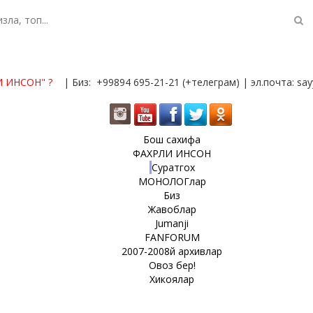
И ИНСОН"
?
| Биз: +99894 695-21-21 (+телеграм) | эл.почта: s
Бош сахифа
ФАХРЛИ ИНСОН
Суратгох
МОНОЛОГлар
Биз
Жавоблар
Jumanji
FANFORUM
2007-2008й архивлар
Овоз бер!
Хикоялар