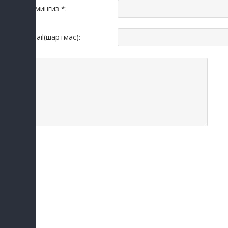
Исмингиз *:
Email(шартмас):