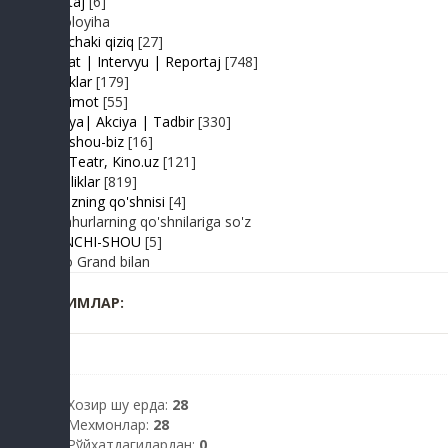
Shantaj
[6]
Videoloyiha
Shunchaki qiziq
[27]
Suhbat | Intervyu | Reportaj
[748]
Tabriklar
[179]
Taqdimot
[55]
Hayriya| Akciya | Tadbir
[330]
Turk shou-biz
[16]
TV | Teatr, Kino.uz
[121]
Yangiliklar
[819]
Yulduzning qo'shnisi
[4]
Mashhurlarning qo'shnilariga so'z
BIRINCHI-SHOU
[5]
Radio Grand bilan
КИМЛАР:
Хозир шу ерда:
28
Мехмонлар:
28
Рўйхатдагилардан:
0