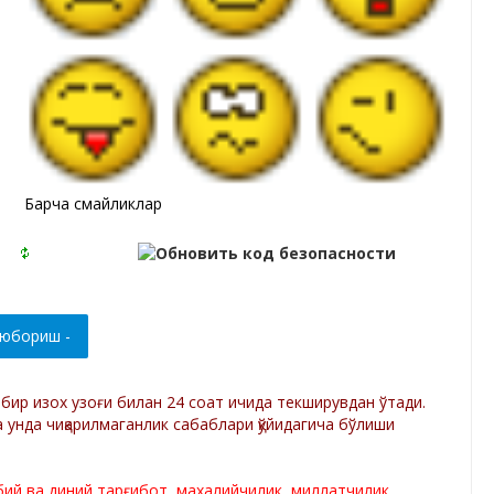
Барча смайликлар
р бир изох узоғи билан 24 соат ичида текширувдан ўтади.
а унда чиқарилмаганлик сабаблари қўйидагича бўлиши
лбий ва диний тарғибот, махалийчилик, миллатчилик,