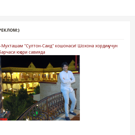
РЕКЛОМ:)
-Мухташам "Султон-Саид" кошонаси! Шохона хордиқ учун
барчаси юқори савияда