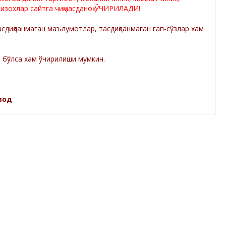
 изохлар сайтга чиқмасданоқ ЎЧИРИЛАДИ!
диқланмаган маълумотлар, тасдиқланмаган гап-сўзлар хам
а бўлса хам ўчирилиши мумкин.
зод