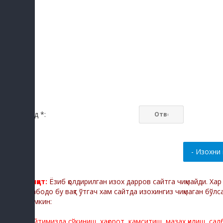
Код *:
Диққат:
Ёзиб қолдирилган изох дарров сайтга чиқмайди. Ха
Мабодо бу вақт ўтгач хам сайтда изохингиз чиқмаган бўлс
мумкин:
Сайтимизда сўкиниш, хақорот, камситиш, мазах қилиш, са