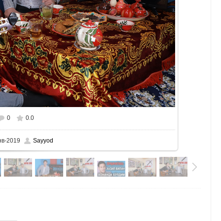
0
0.0
нв-2019
Sayyod