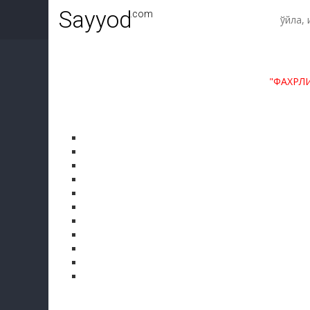
Sayyod
.com
"ФАХРЛ