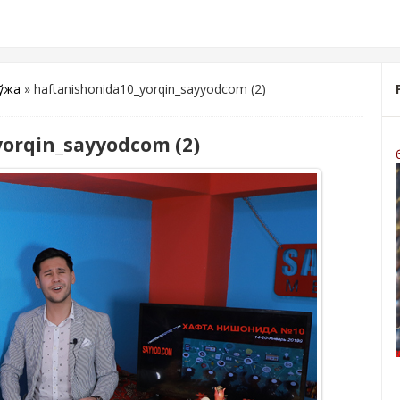
хўжа
» haftanishonida10_yorqin_sayyodcom (2)
orqin_sayyodcom (2)