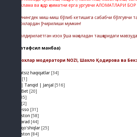
реклама ва қадр қимматни ерга ургувчи АЛОМАТЛАРИ БОР
Шунингдек миш-миш бўлиб кетишига сабабчи бўлгувчи тас
изохлардан ўчирилиши мумкин!
-Қолдирилаётган изох ўша мақоладан ташқаридаги мавзуд
(батафсил манбаа)
Изохлар модератори NOZI, Шахло Қодирова ва Бек
Adolatsiz haqiqatlar
[34]
Arhiv
[1]
Baxs| Tanqid | Janjal
[516]
BeshBet
[20]
Din
[85]
Duel
[2]
Expresso
[31]
FIKRiston
[58]
Hit-Parad
[44]
Ijara qo'shiqlar
[25]
IJODiston
[84]