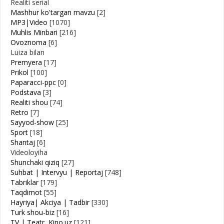
Realiti serial
Mashhur ko'targan mavzu
[2]
MP3|Video
[1070]
Muhlis Minbari
[216]
Ovoznoma
[6]
Luiza bilan
Premyera
[17]
Prikol
[100]
Paparacci-ppc
[0]
Podstava
[3]
Realiti shou
[74]
Retro
[7]
Sayyod-show
[25]
Sport
[18]
Shantaj
[6]
Videoloyiha
Shunchaki qiziq
[27]
Suhbat | Intervyu | Reportaj
[748]
Tabriklar
[179]
Taqdimot
[55]
Hayriya| Akciya | Tadbir
[330]
Turk shou-biz
[16]
TV | Teatr, Kino.uz
[121]