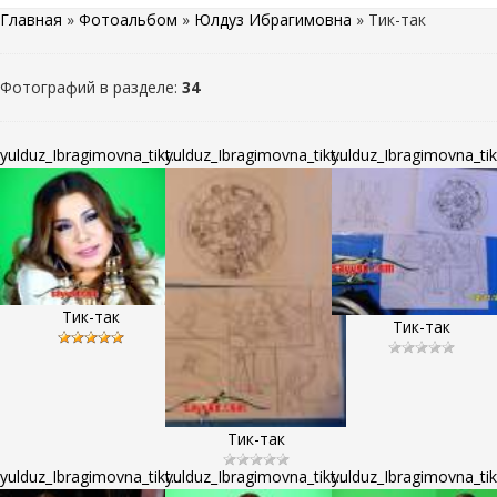
Главная
»
Фотоальбом
»
Юлдуз Ибрагимовна
» Тик-так
Фотографий в разделе
:
34
yulduz_Ibragimovna_tikt...
yulduz_Ibragimovna_tikt...
yulduz_Ibragimovna_tikt
Тик-так
Тик-так
Тик-так
yulduz_Ibragimovna_tikt...
yulduz_Ibragimovna_tikt...
yulduz_Ibragimovna_tikt