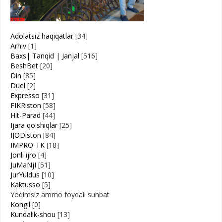
Adolatsiz haqiqatlar
[34]
Arhiv
[1]
Baxs| Tanqid | Janjal
[516]
BeshBet
[20]
Din
[85]
Duel
[2]
Expresso
[31]
FIKRiston
[58]
Hit-Parad
[44]
Ijara qo'shiqlar
[25]
IJODiston
[84]
IMPRO-TK
[18]
Jonli ijro
[4]
JuMaNjI
[51]
JurYuldus
[10]
Kaktusso
[5]
Yoqimsiz ammo foydali suhbat
Kongil
[0]
Kundalik-shou
[13]