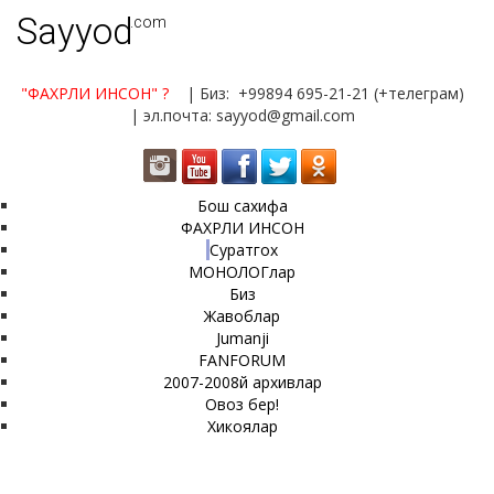
Sayyod
.com
"ФАХРЛИ ИНСОН"
?
| Биз: +99894 695-21-21 (+телеграм)
| эл.почта: sayyod@gmail.com
Бош сахифа
ФАХРЛИ ИНСОН
Суратгох
МОНОЛОГлар
Биз
Жавоблар
Jumanji
FANFORUM
2007-2008й архивлар
Овоз бер!
Хикоялар