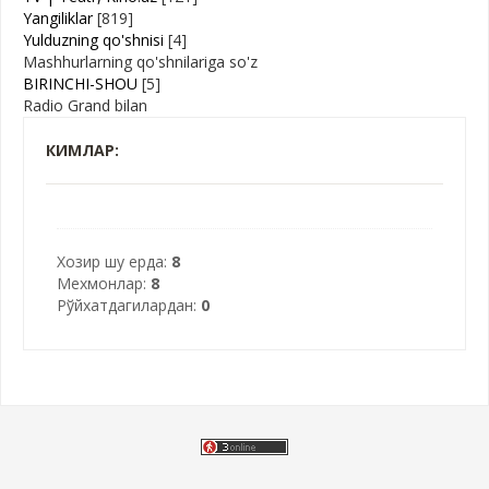
Yangiliklar
[819]
Yulduzning qo'shnisi
[4]
Mashhurlarning qo'shnilariga so'z
BIRINCHI-SHOU
[5]
Radio Grand bilan
КИМЛАР:
Хозир шу ерда:
8
Мехмонлар:
8
Рўйхатдагилардан:
0