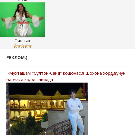
Тик-так
РЕКЛОМ:)
-Мухташам "Султон-Саид" кошонаси! Шохона хордиқ учун
барчаси юқори савияда