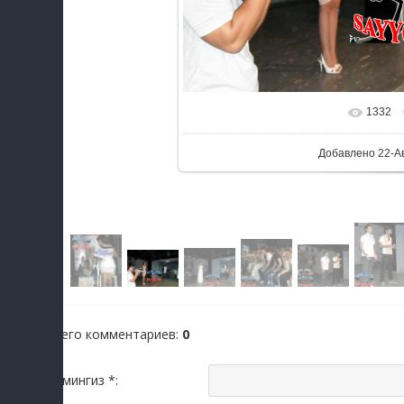
1332
Добавлено
22-А
Всего комментариев
:
0
Исмингиз *: