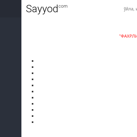
Sayyod
.com
"ФАХРЛ