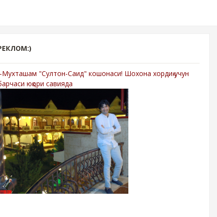
РЕКЛОМ:)
-Мухташам "Султон-Саид" кошонаси! Шохона хордиқ учун
барчаси юқори савияда