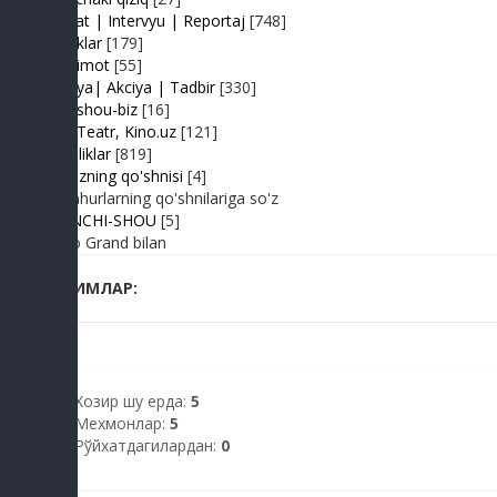
Suhbat | Intervyu | Reportaj
[748]
Tabriklar
[179]
Taqdimot
[55]
Hayriya| Akciya | Tadbir
[330]
Turk shou-biz
[16]
TV | Teatr, Kino.uz
[121]
Yangiliklar
[819]
Yulduzning qo'shnisi
[4]
Mashhurlarning qo'shnilariga so'z
BIRINCHI-SHOU
[5]
Radio Grand bilan
КИМЛАР:
Хозир шу ерда:
5
Мехмонлар:
5
Рўйхатдагилардан:
0