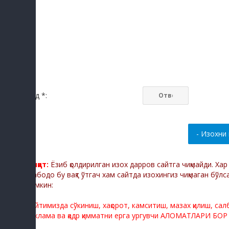
Код *:
Диққат:
Ёзиб қолдирилган изох дарров сайтга чиқмайди. Ха
Мабодо бу вақт ўтгач хам сайтда изохингиз чиқмаган бўлс
мумкин:
Сайтимизда сўкиниш, хақорот, камситиш, мазах қилиш, са
реклама ва қадр қимматни ерга ургувчи АЛОМАТЛАРИ БОР