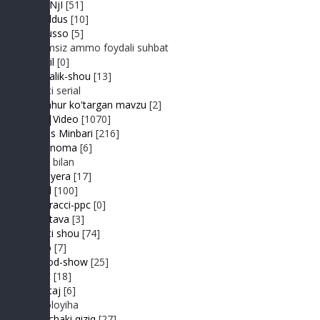
JuMaNjI
[51]
JurYuldus
[10]
Kaktusso
[5]
Yoqimsiz ammo foydali suhbat
Kongil
[0]
Kundalik-shou
[13]
Realiti serial
Mashhur ko'targan mavzu
[2]
MP3|Video
[1070]
Muhlis Minbari
[216]
Ovoznoma
[6]
Luiza bilan
Premyera
[17]
Prikol
[100]
Paparacci-ppc
[0]
Podstava
[3]
Realiti shou
[74]
Retro
[7]
Sayyod-show
[25]
Sport
[18]
Shantaj
[6]
Videoloyiha
Shunchaki qiziq
[27]