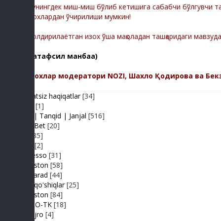
Шунингдек миш-миш бўлиб кетишига сабабчи бўлгувчи тас
изохлардан ўчирилиши мумкин!
-Қолдирилаётган изох ўша мақоладан ташқаридаги мавзуд
(батафсил манбаа)
Изохлар модератори NOZI, Шахло Қодирова ва Бек
Adolatsiz haqiqatlar
[34]
Arhiv
[1]
Baxs| Tanqid | Janjal
[516]
BeshBet
[20]
Din
[85]
Duel
[2]
Expresso
[31]
FIKRiston
[58]
Hit-Parad
[44]
Ijara qo'shiqlar
[25]
IJODiston
[84]
IMPRO-TK
[18]
Jonli ijro
[4]