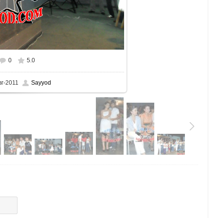
0
5.0
вг-2011
Sayyod