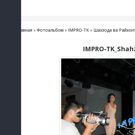
Главная
»
Фотоальбом
»
IMPRO-TK
»
Шахзода ва Райхон
IMPRO-TK_Shahz