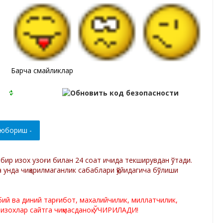
Барча смайликлар
р бир изох узоғи билан 24 соат ичида текширувдан ўтади.
а унда чиқарилмаганлик сабаблари қўйидагича бўлиши
лбий ва диний тарғибот, махалийчилик, миллатчилик,
 изохлар сайтга чиқмасданоқ ЎЧИРИЛАДИ!