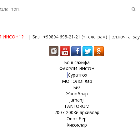
И ИНСОН"
?
| Биз: +99894 695-21-21 (+телеграм) | эл.почта: s
Бош сахифа
ФАХРЛИ ИНСОН
Суратгох
МОНОЛОГлар
Биз
Жавоблар
Jumanji
FANFORUM
2007-2008й архивлар
Овоз бер!
Хикоялар