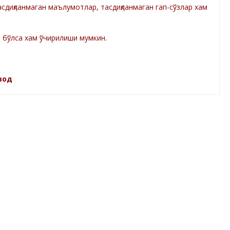
диқланмаган маълумотлар, тасдиқланмаган гап-сўзлар хам
а бўлса хам ўчирилиши мумкин.
зод