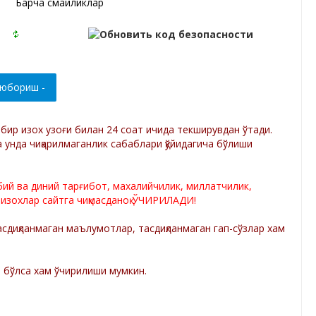
Барча смайликлар
р бир изох узоғи билан 24 соат ичида текширувдан ўтади.
а унда чиқарилмаганлик сабаблари қўйидагича бўлиши
лбий ва диний тарғибот, махалийчилик, миллатчилик,
 изохлар сайтга чиқмасданоқ ЎЧИРИЛАДИ!
диқланмаган маълумотлар, тасдиқланмаган гап-сўзлар хам
а бўлса хам ўчирилиши мумкин.