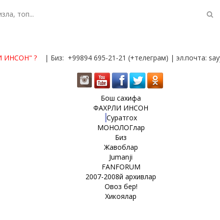
И ИНСОН"
?
| Биз: +99894 695-21-21 (+телеграм) | эл.почта: s
Бош сахифа
ФАХРЛИ ИНСОН
Суратгох
МОНОЛОГлар
Биз
Жавоблар
Jumanji
FANFORUM
2007-2008й архивлар
Овоз бер!
Хикоялар