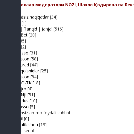
Изохлар модератори NOZI, Шахло Қодирова ва Бек
Adolatsiz haqiqatlar
[34]
Arhiv
[1]
Baxs| Tanqid | Janjal
[516]
BeshBet
[20]
Din
[85]
Duel
[2]
Expresso
[31]
FIKRiston
[58]
Hit-Parad
[44]
Ijara qo'shiqlar
[25]
IJODiston
[84]
IMPRO-TK
[18]
Jonli ijro
[4]
JuMaNjI
[51]
JurYuldus
[10]
Kaktusso
[5]
Yoqimsiz ammo foydali suhbat
Kongil
[0]
Kundalik-shou
[13]
Realiti serial