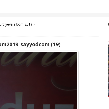
urdiyeva albom 2019
»
om2019_sayyodcom (19)