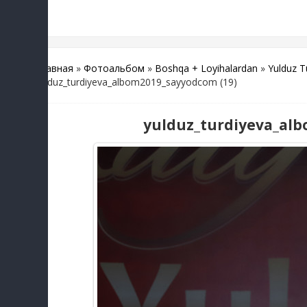
Главная
»
Фотоальбом
»
Boshqa + Loyihalardan
»
Yulduz T
yulduz_turdiyeva_albom2019_sayyodcom (19)
yulduz_turdiyeva_alb