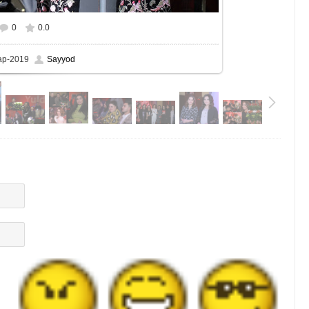
0
0.0
мере
1111x1248
/ 756.2Kb
ар-2019
Sayyod