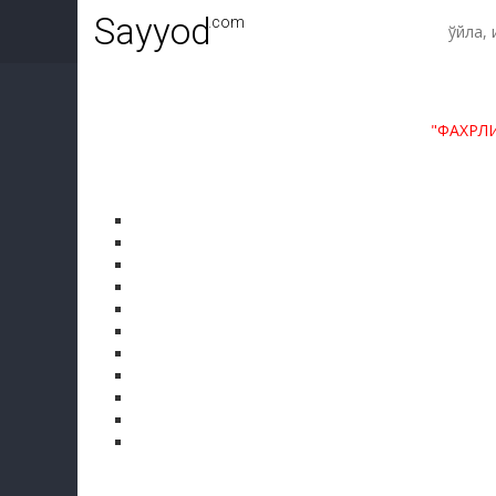
Sayyod
.com
"ФАХРЛ