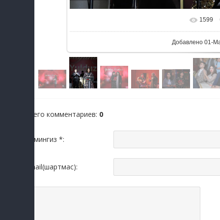
1599
В реальном раз
Добавлено
01-М
Всего комментариев
:
0
Исмингиз *:
Email(шартмас):