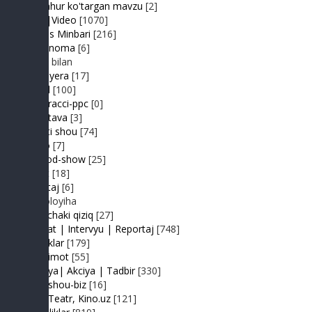
Mashhur ko'targan mavzu
[2]
MP3|Video
[1070]
Muhlis Minbari
[216]
Ovoznoma
[6]
Luiza bilan
Premyera
[17]
Prikol
[100]
Paparacci-ppc
[0]
Podstava
[3]
Realiti shou
[74]
Retro
[7]
Sayyod-show
[25]
Sport
[18]
Shantaj
[6]
Videoloyiha
Shunchaki qiziq
[27]
Suhbat | Intervyu | Reportaj
[748]
Tabriklar
[179]
Taqdimot
[55]
Hayriya| Akciya | Tadbir
[330]
Turk shou-biz
[16]
TV | Teatr, Kino.uz
[121]