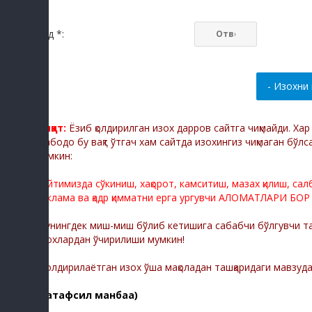
Код *:
Диққат:
Ёзиб қолдирилган изох дарров сайтга чиқмайди. Ха
Мабодо бу вақт ўтгач хам сайтда изохингиз чиқмаган бўлс
мумкин:
Сайтимизда сўкиниш, хақорот, камситиш, мазах қилиш, са
реклама ва қадр қимматни ерга ургувчи АЛОМАТЛАРИ БОР
Шунингдек миш-миш бўлиб кетишига сабабчи бўлгувчи тас
изохлардан ўчирилиши мумкин!
-Қолдирилаётган изох ўша мақоладан ташқаридаги мавзуд
(батафсил манбаа)