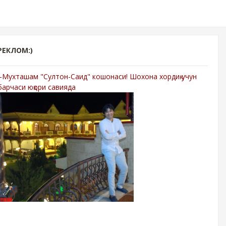
РЕКЛОМ:)
-Мухташам "Султон-Саид" кошонаси! Шохона хордиқ учун
барчаси юқори савияда