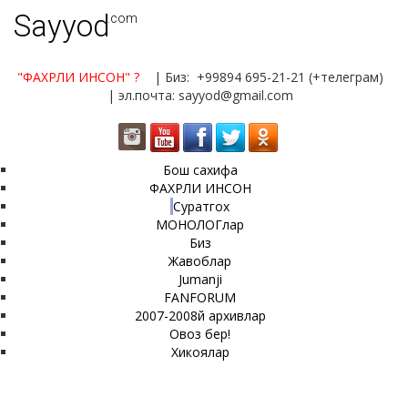
Sayyod
.com
"ФАХРЛИ ИНСОН"
?
| Биз: +99894 695-21-21 (+телеграм)
| эл.почта: sayyod@gmail.com
Бош сахифа
ФАХРЛИ ИНСОН
Суратгох
МОНОЛОГлар
Биз
Жавоблар
Jumanji
FANFORUM
2007-2008й архивлар
Овоз бер!
Хикоялар