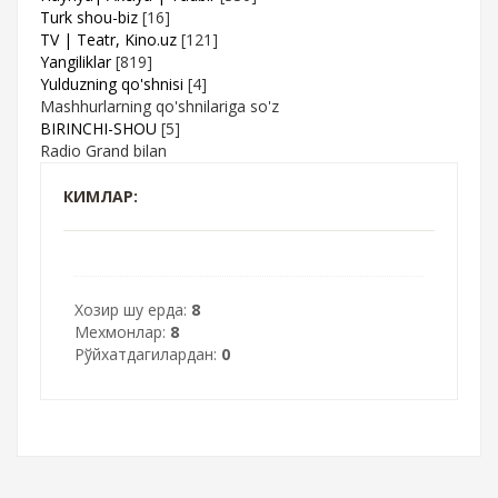
Turk shou-biz
[16]
TV | Teatr, Kino.uz
[121]
Yangiliklar
[819]
Yulduzning qo'shnisi
[4]
Mashhurlarning qo'shnilariga so'z
BIRINCHI-SHOU
[5]
Radio Grand bilan
КИМЛАР:
Хозир шу ерда:
8
Мехмонлар:
8
Рўйхатдагилардан:
0