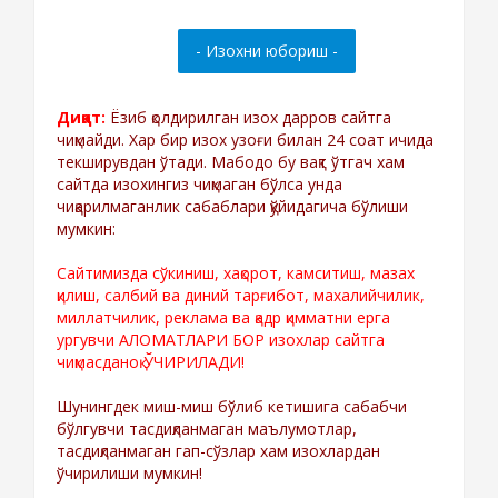
Диққат:
Ёзиб қолдирилган изох дарров сайтга
чиқмайди. Хар бир изох узоғи билан 24 соат ичида
текширувдан ўтади. Мабодо бу вақт ўтгач хам
сайтда изохингиз чиқмаган бўлса унда
чиқарилмаганлик сабаблари қўйидагича бўлиши
мумкин:
Сайтимизда сўкиниш, хақорот, камситиш, мазах
қилиш, салбий ва диний тарғибот, махалийчилик,
миллатчилик, реклама ва қадр қимматни ерга
ургувчи АЛОМАТЛАРИ БОР изохлар сайтга
чиқмасданоқ ЎЧИРИЛАДИ!
Шунингдек миш-миш бўлиб кетишига сабабчи
бўлгувчи тасдиқланмаган маълумотлар,
тасдиқланмаган гап-сўзлар хам изохлардан
ўчирилиши мумкин!