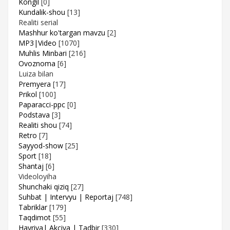
Kongil
[0]
Kundalik-shou
[13]
Realiti serial
Mashhur ko'targan mavzu
[2]
MP3|Video
[1070]
Muhlis Minbari
[216]
Ovoznoma
[6]
Luiza bilan
Premyera
[17]
Prikol
[100]
Paparacci-ppc
[0]
Podstava
[3]
Realiti shou
[74]
Retro
[7]
Sayyod-show
[25]
Sport
[18]
Shantaj
[6]
Videoloyiha
Shunchaki qiziq
[27]
Suhbat | Intervyu | Reportaj
[748]
Tabriklar
[179]
Taqdimot
[55]
Hayriya| Akciya | Tadbir
[330]