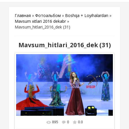
Главная
»
Фотоальбом
»
Boshqa + Loyihalardan
»
Mavsum xitlari 2016 dekabr
»
Mavsum_hitlari_2016_dek (31)
Mavsum_hitlari_2016_dek (31)
895
0
0.0