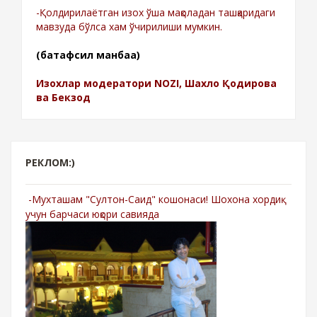
-Қолдирилаётган изох ўша мақоладан ташқаридаги
мавзуда бўлса хам ўчирилиши мумкин.
(батафсил манбаа)
Изохлар модератори NOZI, Шахло Қодирова
ва Бекзод
РЕКЛОМ:)
-Мухташам "Султон-Саид" кошонаси! Шохона хордиқ
учун барчаси юқори савияда