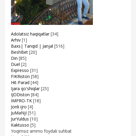
Adolatsiz haqiqatlar
[34]
Arhiv
[1]
Baxs| Tanqid | Janjal
[516]
BeshBet
[20]
Din
[85]
Duel
[2]
Expresso
[31]
FIKRiston
[58]
Hit-Parad
[44]
Ijara qo'shiqlar
[25]
IJODiston
[84]
IMPRO-TK
[18]
Jonli ijro
[4]
JuMaNjI
[51]
JurYuldus
[10]
Kaktusso
[5]
Yoqimsiz ammo foydali suhbat