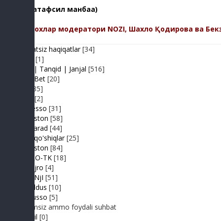
(батафсил манбаа)
Изохлар модератори NOZI, Шахло Қодирова ва Бек
Adolatsiz haqiqatlar
[34]
Arhiv
[1]
Baxs| Tanqid | Janjal
[516]
BeshBet
[20]
Din
[85]
Duel
[2]
Expresso
[31]
FIKRiston
[58]
Hit-Parad
[44]
Ijara qo'shiqlar
[25]
IJODiston
[84]
IMPRO-TK
[18]
Jonli ijro
[4]
JuMaNjI
[51]
JurYuldus
[10]
Kaktusso
[5]
Yoqimsiz ammo foydali suhbat
Kongil
[0]