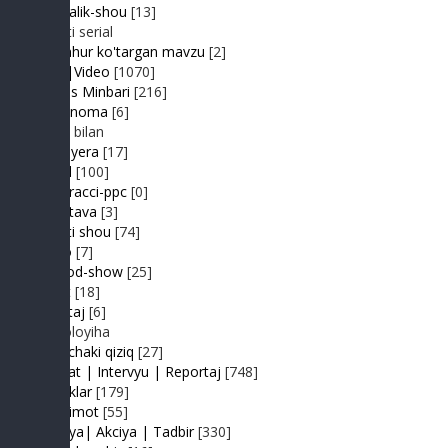
Kundalik-shou
[13]
Realiti serial
Mashhur ko'targan mavzu
[2]
MP3|Video
[1070]
Muhlis Minbari
[216]
Ovoznoma
[6]
Luiza bilan
Premyera
[17]
Prikol
[100]
Paparacci-ppc
[0]
Podstava
[3]
Realiti shou
[74]
Retro
[7]
Sayyod-show
[25]
Sport
[18]
Shantaj
[6]
Videoloyiha
Shunchaki qiziq
[27]
Suhbat | Intervyu | Reportaj
[748]
Tabriklar
[179]
Taqdimot
[55]
Hayriya| Akciya | Tadbir
[330]