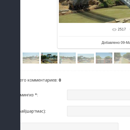
2517
В реальном ра
Добавлено
09-М
Всего комментариев
:
0
Исмингиз *:
Email(шартмас):