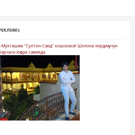
РЕКЛОМ:)
-Мухташам "Султон-Саид" кошонаси! Шохона хордиқ учун
барчаси юқори савияда