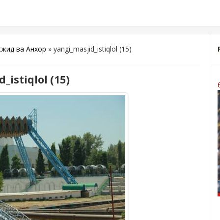
сжид ва Анхор
» yangi_masjid_istiqlol (15)
_istiqlol (15)