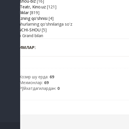
Turk shou-biz
[16]
TV | Teatr, Kino.uz
[121]
Yangiliklar
[819]
Yulduzning qo'shnisi
[4]
Mashhurlarning qo'shnilariga so'z
BIRINCHI-SHOU
[5]
Radio Grand bilan
КИМЛАР:
Хозир шу ерда:
69
Мехмонлар:
69
Рўйхатдагилардан:
0