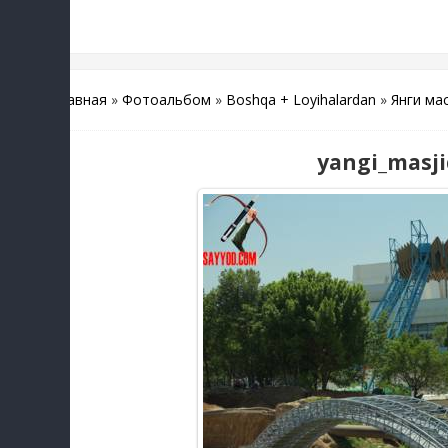
Главная
»
Фотоальбом
»
Boshqa + Loyihalardan
»
Янги ма
yangi_masjid