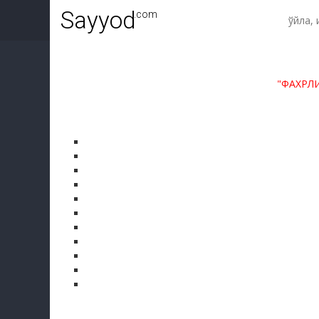
Sayyod
.com
"ФАХРЛ