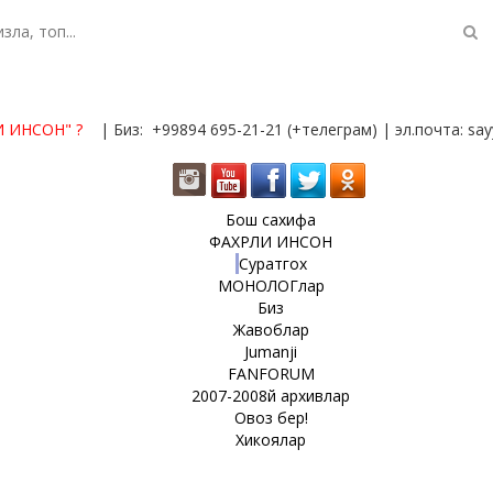
И ИНСОН"
?
| Биз: +99894 695-21-21 (+телеграм) | эл.почта: s
Бош сахифа
ФАХРЛИ ИНСОН
Суратгох
МОНОЛОГлар
Биз
Жавоблар
Jumanji
FANFORUM
2007-2008й архивлар
Овоз бер!
Хикоялар