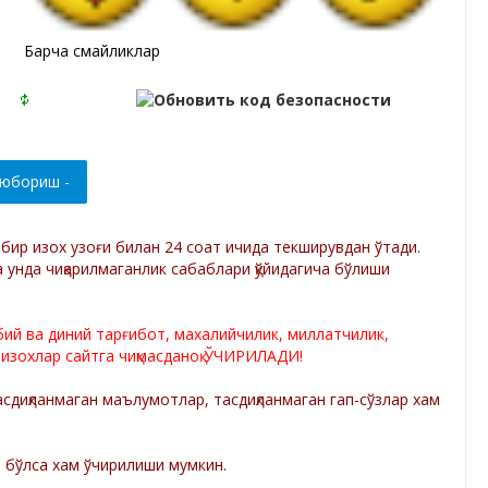
Барча смайликлар
р бир изох узоғи билан 24 соат ичида текширувдан ўтади.
а унда чиқарилмаганлик сабаблари қўйидагича бўлиши
лбий ва диний тарғибот, махалийчилик, миллатчилик,
 изохлар сайтга чиқмасданоқ ЎЧИРИЛАДИ!
диқланмаган маълумотлар, тасдиқланмаган гап-сўзлар хам
а бўлса хам ўчирилиши мумкин.