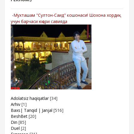
-Мухташам "Султон-Саид" кошонаси! Шохона хордиқ
учун барчаси юқори савияда
Adolatsiz haqiqatlar
[34]
Arhiv
[1]
Baxs| Tanqid | Janjal
[516]
BeshBet
[20]
Din
[85]
Duel
[2]