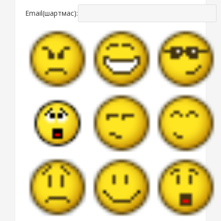
Email(шартмас):