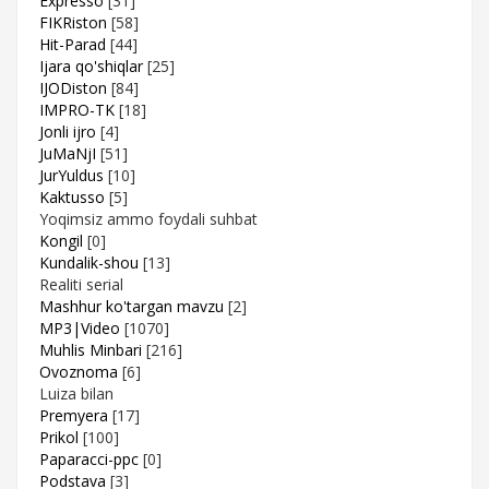
Expresso
[31]
FIKRiston
[58]
Hit-Parad
[44]
Ijara qo'shiqlar
[25]
IJODiston
[84]
IMPRO-TK
[18]
Jonli ijro
[4]
JuMaNjI
[51]
JurYuldus
[10]
Kaktusso
[5]
Yoqimsiz ammo foydali suhbat
Kongil
[0]
Kundalik-shou
[13]
Realiti serial
Mashhur ko'targan mavzu
[2]
MP3|Video
[1070]
Muhlis Minbari
[216]
Ovoznoma
[6]
Luiza bilan
Premyera
[17]
Prikol
[100]
Paparacci-ppc
[0]
Podstava
[3]