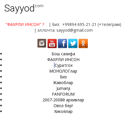
Sayyod
.com
"ФАХРЛИ ИНСОН"
?
| Биз: +99894 695-21-21 (+телеграм)
| эл.почта: sayyod@gmail.com
Бош сахифа
ФАХРЛИ ИНСОН
Суратгох
МОНОЛОГлар
Биз
Жавоблар
Jumanji
FANFORUM
2007-2008й архивлар
Овоз бер!
Хикоялар