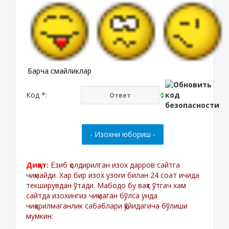
Барча смайликлар
Код *:
Диққат:
Ёзиб қолдирилган изох дарров сайтга
чиқмайди. Хар бир изох узоғи билан 24 соат ичида
текширувдан ўтади. Мабодо бу вақт ўтгач хам
сайтда изохингиз чиқмаган бўлса унда
чиқарилмаганлик сабаблари қўйидагича бўлиши
мумкин: