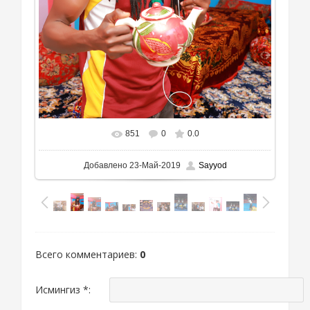
851
0
0.0
Добавлено
23-Май-2019
Sayyod
Всего комментариев
:
0
Исмингиз *: