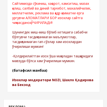
Сайтимизда сўкиниш, хақорот, камситиш, мазах
қилиш, салбий ва диний тарғибот, махалийчилик,
миллатчилик, реклама ва қадр қимматни ерга
ургувчи АЛОМАТЛАРИ БОР изохлар сайтга
чиқмасданоқ ЎЧИРИЛАДИ!
Шунингдек миш-миш бўлиб кетишига сабабчи
бўлгувчи тасдиқланмаган маълумотлар,
тасдиқланмаган гап-сўзлар хам изохлардан
ўчирилиши мумкин!
-Қолдирилаётган изох ўша мақоладан ташқаридаги
мавзуда бўлса хам ўчирилиши мумкин.
(батафсил манбаа)
Изохлар модератори NOZI, Шахло Қодирова
ва Бекзод
РЕКЛОМ:)