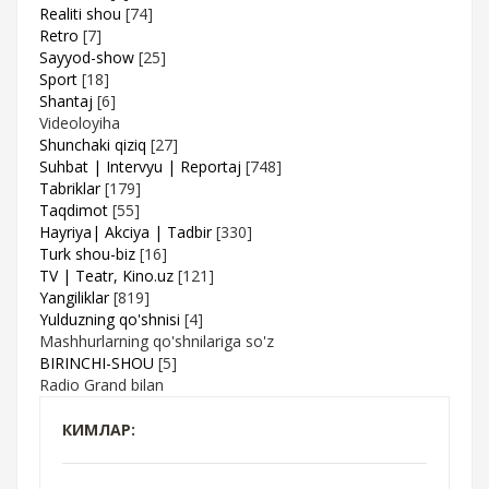
Realiti shou
[74]
Retro
[7]
Sayyod-show
[25]
Sport
[18]
Shantaj
[6]
Videoloyiha
Shunchaki qiziq
[27]
Suhbat | Intervyu | Reportaj
[748]
Tabriklar
[179]
Taqdimot
[55]
Hayriya| Akciya | Tadbir
[330]
Turk shou-biz
[16]
TV | Teatr, Kino.uz
[121]
Yangiliklar
[819]
Yulduzning qo'shnisi
[4]
Mashhurlarning qo'shnilariga so'z
BIRINCHI-SHOU
[5]
Radio Grand bilan
КИМЛАР: