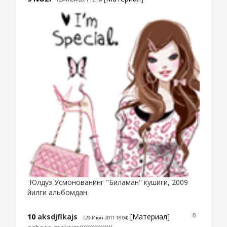
Юлдуз Усмонованинг "Биламан" кушиги, 2009
йилги альбомдан.
10
aksdjflkajs
[
Материал
]
0
(29-Июн-2011 18:04)