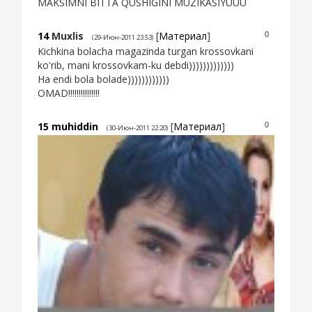
MAKSIMNI BITTA QUSHIGINI MUZIKASIYUUU
14
Muxlis
[
Материал
]
0
(29-Июн-2011 23:53)
Kichkina bolacha magazinda turgan krossovkani
ko'rib, mani krossovkam-ku debdi)))))))))))))
Ha endi bola bolade))))))))))))
OMAD!!!!!!!!!!!!!!!
15
muhiddin
[
Материал
]
0
(30-Июн-2011 22:20)