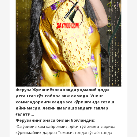
Феруза Жуманиёзова хақида у қамалиб қолди
деган гап сўз тобора авж олмоқда. Унинг
хомиладорлиги хақида эса кўришганда сезиш
қийинмасди, лекин қамалиш хақидаги гаплар
ғалати...
Ферузанинг онаси билан боғландик:
-Ха ўзимиз хам хайронмиз, қайси тўй хизматларида
кўринмайлик дарров Тожикистондан ўтаётганда