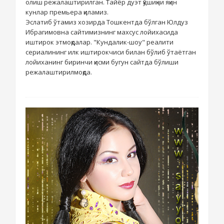
олиш режалаштирилган. Тайёр дуэт қўшиқни яқин
кунлар премьера қиламиз.
Эслатиб ўтамиз хозирда Тошкентда бўлган Юлдуз
Ибрагимовна сайтимизнинг махсус лойихасида
иштирок этмоқдалар. "Кундалик-шоу" реалити
сериалининг илк иштирокчиси билан бўлиб ўтаётган
лойиханинг биринчи қисми бугун сайтда бўлиши
режалаштирилмоқда.