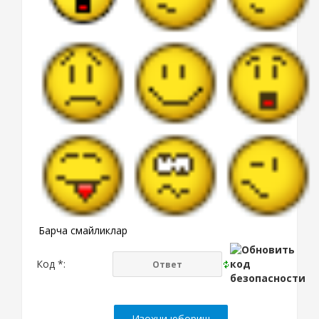
Барча смайликлар
Код *: