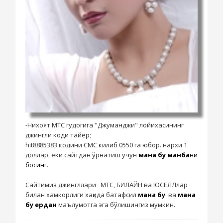
-Нихоят МТС гудогига "Джуманджи" лойихасининг
джингли коди тайёр;
hit8885383 кодини СМС килиб 0550 га юбор. нархи 1
доллар, ёки сайтдан ўрнатиш учун
мана бу манба
ни
босинг
.
Сайтимиз джингллари МТС, БИЛАЙН ва ЮСЕЛЛлар
билан хамкорлиги хақида батафсил
мана бу
ва
мана
бу ердан
маълумотга эга бўлишингиз мумкин.