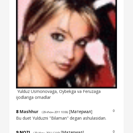
Yulduz Usmonovaga, Oybekga va Feruzaga
ijodlariga omadlar
8
Mashhur
[
Материал
]
0
(29-Июн-2011 10:06)
Bu duet Yulduzni "Bilaman" degan ashulasidan.
9
NOZI
[
Материал
]
0
(29-Июн-2011 12:19)