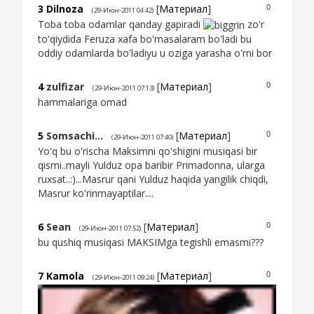
3
Dilnoza
[
Материал
]
0
(29-Июн-2011 04:42)
Toba toba odamlar qanday gapiradi
zo'r
to'qiydida Feruza xafa bo'masalaram bo'ladi bu
oddiy odamlarda bo'ladiyu u oziga yarasha o'rni bor
4
zulfizar
[
Материал
]
0
(29-Июн-2011 07:13)
hammalariga omad
5
Somsachi...
[
Материал
]
0
(29-Июн-2011 07:40)
Yo'q bu o'rischa Maksimni qo'shigini musiqasi bir
qismi..mayli Yulduz opa baribir Primadonna, ularga
ruxsat..:)...Masrur qani Yulduz haqida yangilik chiqdi,
Masrur ko'rinmayaptilar....
6
Sean
[
Материал
]
0
(29-Июн-2011 07:52)
bu qushiq musiqasi MAKSIMga tegishli emasmi???
7
Kamola
[
Материал
]
0
(29-Июн-2011 09:24)