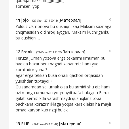
qabaqa maksim((((((((((((((((
somseni yop
11
jojo
[
Материал
]
0
(29-Июн-2011 20:13)
Yulduz Usmonova bu qushiqni xa,i Maksim saxnaga
chiqmasidan oldinroq aytgan, Maksim kuchirganku
bu qushiqni....
12
Frenk
[
Материал
]
0
(29-Июн-2011 21:26)
Feruza JUmaniyozova erga tekanmi umuman bu
haqida haxar berilmagndi xabarimiz ham yuq
xomilador yana ?
agar erga tekkan busa onasi qachon orqasidan
yurishdan tuxtaydi ?
Gulsanamdan sal urnak olsa bularmidi shu qiz ham
uzi manga umuman yoqmaydi xafa bulaginu Feruz
galati semizlikda yarashmaydi qushiqlariz toba
bachkana xorazimliklaga yoqsa kerak lekin ha mayli
omad karvon kup rizqi bulak.
13
ELIF
[
Материал
]
0
(29-Июн-2011 21:49)