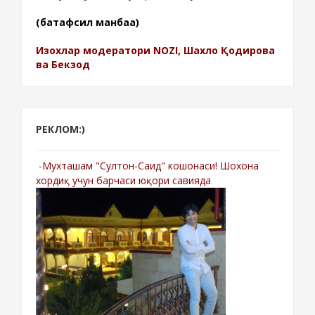
(батафсил манбаа)
Изохлар модератори NOZI, Шахло Қодирова
ва Бекзод
РЕКЛОМ:)
-Мухташам "Султон-Саид" кошонаси! Шохона
хордиқ учун барчаси юқори савияда