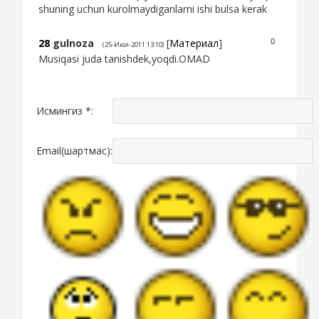
shuning uchun kurolmaydiganlarni ishi bulsa kerak
28
gulnoza
[
Материал
]
0
(25-Июл-2011 13:10)
Musiqasi juda tanishdek,yoqdi.OMAD
Исмингиз *:
Email(шартмас):