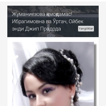
Жуманиёзова қамоқдамас!
Ибрагимовна ва Ўртач, Ойбек
энди Джип Прадода
Yangiliklar