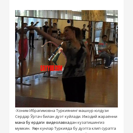
-Хоним Ибрагимовна Туркиянинг машхур юлдузи
Сердар Ўртач билан дуэт куйлади. Ижодий жараённи
мана бу ердаги видеолавха
дан кузатишингиз
мумкин. Яқин кунлар Туркияда бу дуэтга клип суратга