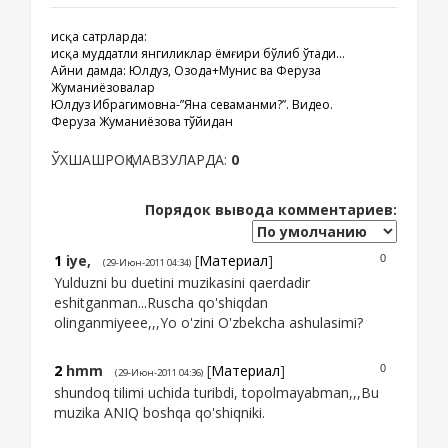
Қисқа сатрларда:
Қисқа муддатли янгиликлар ёмғири бўлиб ўтади...
Айни дамда: Юлдуз, Озода+Мунис ва Феруза
Жуманиёзовалар
Юлдуз Ибрагимовна-”Яна севаманми?”. Видео.
Феруза Жуманиёзова тўйидан
ЎХШАШРОҚ МАВЗУЛАРДА:
0
Порядок вывода комментариев:
1
iye,
[
Материал
]
0
(29-Июн-2011 04:34)
Yulduzni bu duetini muzikasini qaerdadir
eshitganman...Ruscha qo'shiqdan
olinganmiyeee,,,Yo o'zini O'zbekcha ashulasimi?
2
hmm
[
Материал
]
0
(29-Июн-2011 04:36)
shundoq tilimi uchida turibdi, topolmayabman,,,Bu
muzika ANIQ boshqa qo'shiqniki.