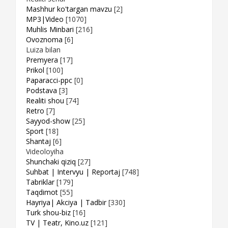
Mashhur ko'targan mavzu
[2]
MP3|Video
[1070]
Muhlis Minbari
[216]
Ovoznoma
[6]
Luiza bilan
Premyera
[17]
Prikol
[100]
Paparacci-ppc
[0]
Podstava
[3]
Realiti shou
[74]
Retro
[7]
Sayyod-show
[25]
Sport
[18]
Shantaj
[6]
Videoloyiha
Shunchaki qiziq
[27]
Suhbat | Intervyu | Reportaj
[748]
Tabriklar
[179]
Taqdimot
[55]
Hayriya| Akciya | Tadbir
[330]
Turk shou-biz
[16]
TV | Teatr, Kino.uz
[121]