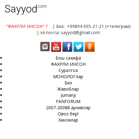
Sayyod
.com
"ФАХРЛИ ИНСОН"
?
| Биз: +99894 695-21-21 (+телеграм)
| эл.почта: sayyod@gmail.com
Бош сахифа
ФАХРЛИ ИНСОН
Суратгох
МОНОЛОГлар
Биз
Жавоблар
Jumanji
FANFORUM
2007-2008й архивлар
Овоз бер!
Хикоялар