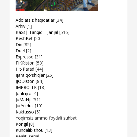
Adolatsiz haqiqatlar
[34]
Arhiv
[1]
Baxs| Tanqid | Janjal
[516]
BeshBet
[20]
Din
[85]
Duel
[2]
Expresso
[31]
FIKRiston
[58]
Hit-Parad
[44]
Ijara qo'shiqlar
[25]
IJODiston
[84]
IMPRO-TK
[18]
Jonli ijro
[4]
JuMaNjI
[51]
JurYuldus
[10]
Kaktusso
[5]
Yoqimsiz ammo foydali suhbat
Kongil
[0]
Kundalik-shou
[13]
Realiti serial