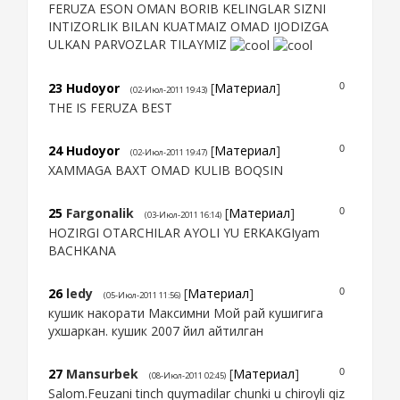
FERUZA ESON OMAN BORIB KELINGLAR SIZNI
INTIZORLIK BILAN KUATMAIZ OMAD IJODIZGA
ULKAN PARVOZLAR TILAYMIZ
23
Hudoyor
[
Материал
]
0
(02-Июл-2011 19:43)
THE IS FERUZA BEST
24
Hudoyor
[
Материал
]
0
(02-Июл-2011 19:47)
XAMMAGA BAXT OMAD KULIB BOQSIN
25
Fargonalik
[
Материал
]
0
(03-Июл-2011 16:14)
HOZIRGI OTARCHILAR AYOLI YU ERKAKGIyam
BACHKANA
26
ledy
[
Материал
]
0
(05-Июл-2011 11:56)
кушик накорати Максимни Мой рай кушигига
ухшаркан. кушик 2007 йил айтилган
27
Mansurbek
[
Материал
]
0
(08-Июл-2011 02:45)
Salom.Feuzani tinch quymadilar chunki u chiroyli qiz