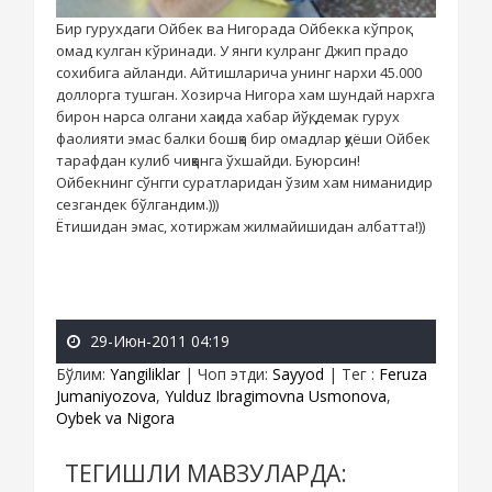
Бир гурухдаги Ойбек ва Нигорада Ойбекка кўпроқ
омад кулган кўринади. У янги кулранг Джип прадо
сохибига айланди. Айтишларича унинг нархи 45.000
доллорга тушган. Хозирча Нигора хам шундай нархга
бирон нарса олгани хақида хабар йўқ, демак гурух
фаолияти эмас балки бошқа бир омадлар қуёши Ойбек
тарафдан кулиб чиққанга ўхшайди. Буюрсин!
Ойбекнинг сўнгги суратларидан ўзим хам ниманидир
сезгандек бўлгандим.)))
Ётишидан эмас, хотиржам жилмайишидан албатта!))
29-Июн-2011 04:19
Бўлим
:
Yangiliklar
|
Чоп этди
:
Sayyod
|
Тег
:
Feruza
Jumaniyozova
,
Yulduz Ibragimovna Usmonova
,
Oybek va Nigora
ТЕГИШЛИ МАВЗУЛАРДА: