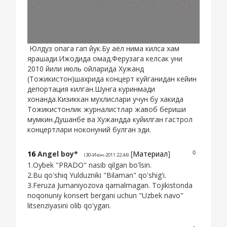
Юлдуз опага гап йук.Бу аёл нима килса хам
ярашади.Ижодида омад.Ферузага келсак уни
2010 йили июль ойларида Хужанд
(Тожикистон)шахрида концерт куйганидан кейин
депортация килган.Шунга куринмади
хонанда.Кизиккан мухлислари учун бу хакида
Тожикистонлик журналистлар жавоб бериши
мумкин.Душанбе ва Хужандда куйилган гастрол
концертлари ноконуний булган эди.
16
Angel boy*
[
Материал
]
0
(30-Июн-2011 22:44)
1.Oybek "PRADO" nasib qilgan bo'lsin.
2.Bu qo'shiq Yulduzniki "Bilaman" qo'shig'i.
3.Feruza Jumaniyozova qamalmagan. Tojikistonda
noqonuniy konsert bergani uchun "Uzbek navo"
litsenziyasini olib qo'ygan.