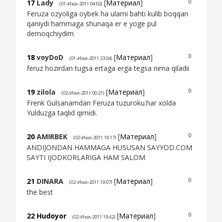
17
Lady
[
Материал
]
0
(01-Июл-2011 04:02)
Feruza ozyoliga oybek ha ularni bahti kulib boqqan
qaniydi hammaga shunaqa er e yoge pul
demoqchiydim
18
voyDoD
[
Материал
]
0
(01-Июл-2011 23:04)
feruz hozirdan tugsa ertaga erga tegsa nima qiladii
19
zilola
[
Материал
]
0
(02-Июл-2011 00:21)
Frenk Gulsanamdan Feruza tuzuroku.har xolda
Yulduzga taqlid qimidi.
20
AMIRBEK
[
Материал
]
0
(02-Июл-2011 18:17)
ANDIJONDAN HAMMAGA HUSUSAN SAYYOD.COM
SAYTI IJODKORLARIGA HAM SALOM
21
DINARA
[
Материал
]
0
(02-Июл-2011 19:07)
the best
22
Hudoyor
[
Материал
]
0
(02-Июл-2011 19:42)