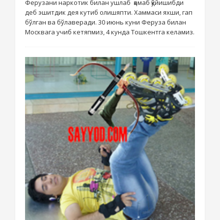
Ферузани наркотик билан ушлаб қамаб қўйишибди
деб эшитдик дея кутиб олишяпти. Хаммаси яхши, гап
бўлган ва бўлаверади. 30 июнь куни Феруза билан
Москвага учиб кетяпмиз, 4 кунда Тошкентга келамиз.