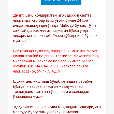
Диққат:
Ёзиб қолдирилган изох дарров сайтга
чиқмайди. Хар бир изох узоғи билан 24 соат
ичида текширувдан ўтади. Мабодо бу вақт ўтгач
хам сайтда изохингиз чиқмаган бўлса унда
чиқарилмаганлик сабаблари қўйидагича бўлиши
мумкин:
Сайтимизда сўкиниш, хақорот, камситиш, мазах
қилиш, салбий ва диний тарғибот, махалийчилик,
миллатчилик, реклама ва қадр қимматни ерга
ургувчи АЛОМАТЛАРИ БОР изохлар сайтга
чиқмасданоқ ЎЧИРИЛАДИ!
Шунингдек миш-миш бўлиб кетишига сабабчи
бўлгувчи тасдиқланмаган маълумотлар,
тасдиқланмаган гап-сўзлар хам изохлардан
ўчирилиши мумкин!
-Қолдирилаётган изох ўша мақоладан ташқаридаги
мавзуда бўлса хам ўчирилиши мумкин.