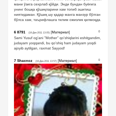
мани ўзига сехрлаб қўйди. Энди бундан буёғига
унинг бошқа қўшиқларини хам топиб эшитиш
ниятидаман. Қўшиқ шу қадар манга манзур бўлган
бўлса хам, таърифлашга тилим ожизлик қилмоқда.
0
6
8791
[
Материал
]
(16-Дек-2011 13:05)
Sami Yusuf og'ani "Mother" qo'shiqlarini eshitgandim,
judayam yoqqandi, bu qo'shiq ham judayam yoqdi
ajoyib aytilgan, raxmat Sayyod!
0
7
Shaxnoz
[
Материал
]
(16-Дек-2011 13:57)