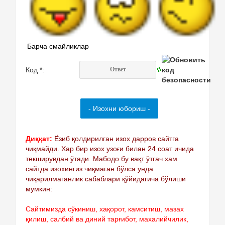
Барча смайликлар
Код *:
Диққат:
Ёзиб қолдирилган изох дарров сайтга
чиқмайди. Хар бир изох узоғи билан 24 соат ичида
текширувдан ўтади. Мабодо бу вақт ўтгач хам
сайтда изохингиз чиқмаган бўлса унда
чиқарилмаганлик сабаблари қўйидагича бўлиши
мумкин:
Сайтимизда сўкиниш, хақорот, камситиш, мазах
қилиш, салбий ва диний тарғибот, махалийчилик,