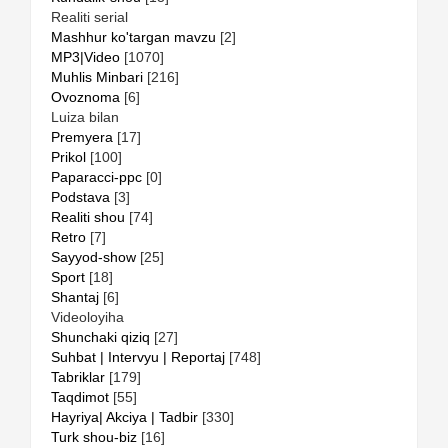
Realiti serial
Mashhur ko'targan mavzu
[2]
MP3|Video
[1070]
Muhlis Minbari
[216]
Ovoznoma
[6]
Luiza bilan
Premyera
[17]
Prikol
[100]
Paparacci-ppc
[0]
Podstava
[3]
Realiti shou
[74]
Retro
[7]
Sayyod-show
[25]
Sport
[18]
Shantaj
[6]
Videoloyiha
Shunchaki qiziq
[27]
Suhbat | Intervyu | Reportaj
[748]
Tabriklar
[179]
Taqdimot
[55]
Hayriya| Akciya | Tadbir
[330]
Turk shou-biz
[16]