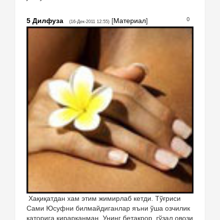
0
5
Дилфуза
[
Материал
]
(16-Дек-2011 12:55)
Хақиқатдан хам этим жимирлаб кетди. Тўғриси
Сами Юсуфни билмайдиганлар яъни ўша озчилик
қаторига кирарканман. Унинг бетакрор, гўзал овози