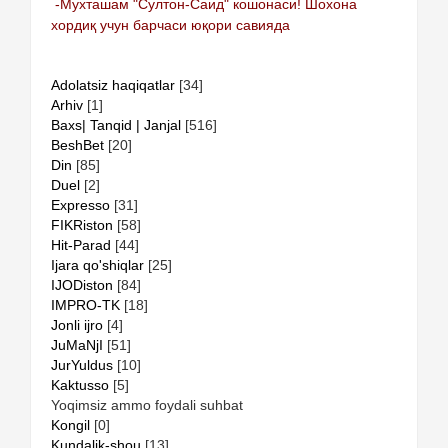
-Мухташам "Султон-Саид" кошонаси! Шохона
хордиқ учун барчаси юқори савияда
Adolatsiz haqiqatlar
[34]
Arhiv
[1]
Baxs| Tanqid | Janjal
[516]
BeshBet
[20]
Din
[85]
Duel
[2]
Expresso
[31]
FIKRiston
[58]
Hit-Parad
[44]
Ijara qo'shiqlar
[25]
IJODiston
[84]
IMPRO-TK
[18]
Jonli ijro
[4]
JuMaNjI
[51]
JurYuldus
[10]
Kaktusso
[5]
Yoqimsiz ammo foydali suhbat
Kongil
[0]
Kundalik-shou
[13]