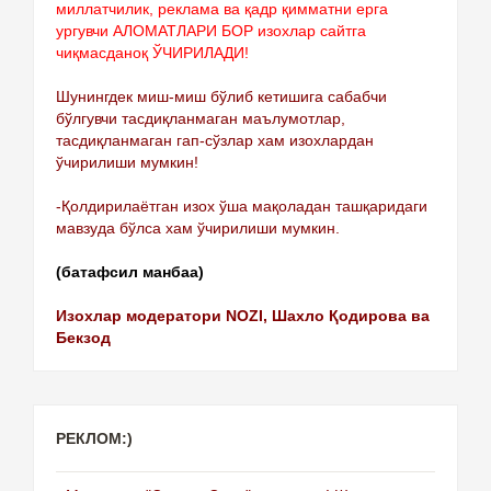
миллатчилик, реклама ва қадр қимматни ерга
ургувчи АЛОМАТЛАРИ БОР изохлар сайтга
чиқмасданоқ ЎЧИРИЛАДИ!
Шунингдек миш-миш бўлиб кетишига сабабчи
бўлгувчи тасдиқланмаган маълумотлар,
тасдиқланмаган гап-сўзлар хам изохлардан
ўчирилиши мумкин!
-Қолдирилаётган изох ўша мақоладан ташқаридаги
мавзуда бўлса хам ўчирилиши мумкин.
(батафсил манбаа)
Изохлар модератори NOZI, Шахло Қодирова ва
Бекзод
РЕКЛОМ:)