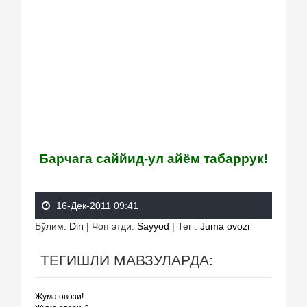
Барчага саййид-ул айём табаррук!
16-Дек-2011 09:41
Бўлим
:
Din
|
Чоп этди
:
Sayyod
|
Тег
:
Juma ovozi
ТЕГИШЛИ МАВЗУЛАРДА:
Жума овози!