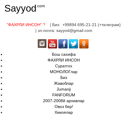
Sayyod
.com
"ФАХРЛИ ИНСОН"
?
| Биз: +99894 695-21-21 (+телеграм)
| эл.почта: sayyod@gmail.com
Бош сахифа
ФАХРЛИ ИНСОН
Суратгох
МОНОЛОГлар
Биз
Жавоблар
Jumanji
FANFORUM
2007-2008й архивлар
Овоз бер!
Хикоялар