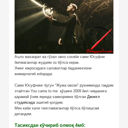
Аъло махаорат ва гўзал овоз сохиби сами Юсуфни
билмаганлар жудаям оз бўлса керак.
Унинг ижросидаги саловатлар баданингизни
жимирлатиб юборади.
Сами Юсуфнинг бугун "Жума овози" рукнимизда тақдим
этаётган You came to me қўшиғи 2009 йил чиққанига
қарамай ўзим яқинда хамкоримиз бўлган
Джингл
студиясида
эшитиб қолдим.
Мен каби хали тингламаганлар бўлса бўлишсам
дегандим.
Тасиксдан кўчириб олмоқ 4мб: