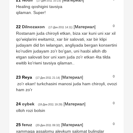
(17-Дек-2011 10:23)
Healing qoshigini tavsiya
qilaman. Super!
0
22
Dilnozaxon
[
Материал
]
(17-Дек-2011 14:11)
Rostanam juda chiroyli etkan, biza xar kuni uni xar xil
qo'wiqlarini ewitamiz, xar bir salovati, xar bir klipi
judayam did bn iwlangan, angliyada bergan konsertini
ko'rudim judayam zo'r bo'gan, uni hasbi alloh db
etgan salovati bor uni xam juda zo'r etkan 4ta tilda
ewitib ko'riwni tavsiya qilaman..
0
23
Reya
[
Материал
]
(17-Дек-2011 21:14)
zo'r ekan! turkchasini manosi juda ham chiroyli, ovozi
ham zo'r
0
24
oybek
[
Материал
]
(18-Дек-2011 19:29)
olloh rozi bolsin
0
25
feruz
[
Материал
]
(20-Дек-2011 09:32)
xammaga assalomu aleykum salomat bulinglar