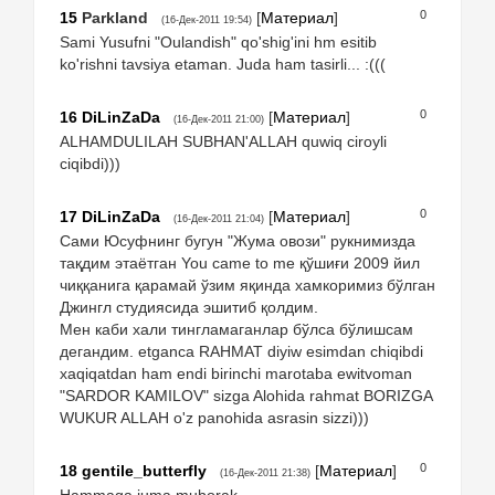
0
15
Parkland
[
Материал
]
(16-Дек-2011 19:54)
Sami Yusufni "Oulandish" qo'shig'ini hm esitib
ko'rishni tavsiya etaman. Juda ham tasirli... :(((
0
16
DiLinZaDa
[
Материал
]
(16-Дек-2011 21:00)
ALHAMDULILAH SUBHAN'ALLAH quwiq ciroyli
ciqibdi)))
0
17
DiLinZaDa
[
Материал
]
(16-Дек-2011 21:04)
Сами Юсуфнинг бугун "Жума овози" рукнимизда
тақдим этаётган You came to me қўшиғи 2009 йил
чиққанига қарамай ўзим яқинда хамкоримиз бўлган
Джингл студиясида эшитиб қолдим.
Мен каби хали тингламаганлар бўлса бўлишсам
дегандим. etganca RAHMAT diyiw esimdan chiqibdi
xaqiqatdan ham endi birinchi marotaba ewitvoman
"SARDOR KAMILOV" sizga Alohida rahmat BORIZGA
WUKUR ALLAH o'z panohida asrasin sizzi)))
0
18
gentile_butterfly
[
Материал
]
(16-Дек-2011 21:38)
Hammaga juma muborak