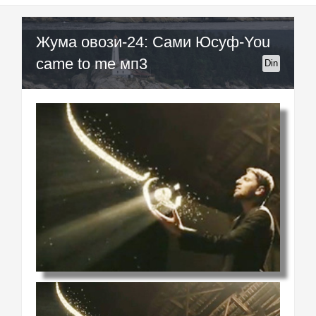
Жума овози-24: Сами Юсуф-You
came to me мп3
Din