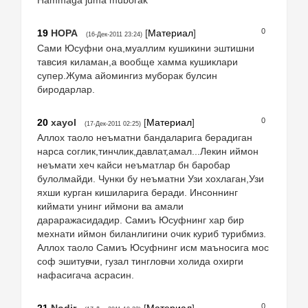
0
19
НОРА
[
Материал
]
(16-Дек-2011 23:24)
Сами Юсуфни она,муаллим кушикини эштишни
тавсия киламан,а вообще хамма кушиклари
супер.Жума айомингиз муборак булсин
биродарлар.
0
20
xayol
[
Материал
]
(17-Дек-2011 02:25)
Аллох таоло неъматни бандаларига берадиган
нарса соглик,тинчлик,давлат,амал...Лекин иймон
неъмати хеч кайси неъматлар бн баробар
булолмайди. Чунки бу неъматни Узи хохлаган,Узи
яхши курган кишиларига беради. Инсоннинг
киймати унинг иймони ва амали
дараражасидадир. Самиъ Юсуфнинг хар бир
мехнати иймон биланлигини очик куриб турибмиз.
Аллох таоло Самиъ Юсуфнинг исм маъносига мос
соф эшитувчи, гузал тингловчи холида охирги
нафасигача асрасин.
0
21
Nodir
[
Материал
]