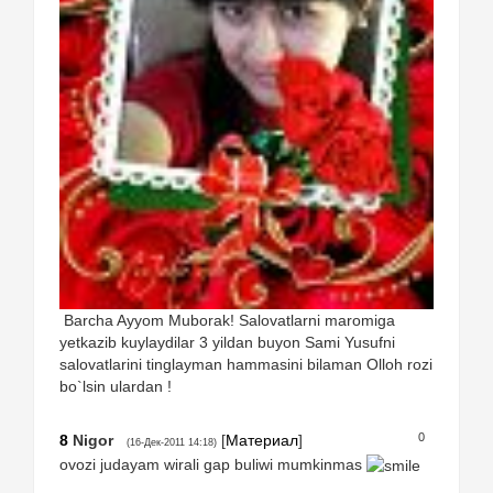
Barcha Ayyom Muborak! Salovatlarni maromiga
yetkazib kuylaydilar 3 yildan buyon Sami Yusufni
salovatlarini tinglayman hammasini bilaman Olloh rozi
bo`lsin ulardan !
0
8
Nigor
[
Материал
]
(16-Дек-2011 14:18)
ovozi judayam wirali gap buliwi mumkinmas