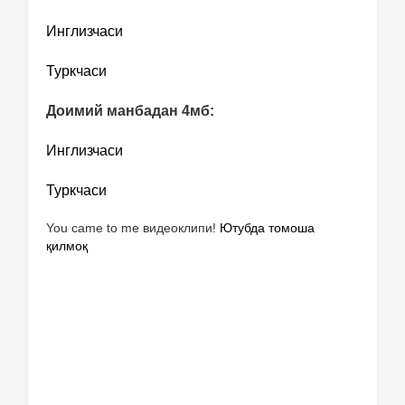
Инглизчаси
Туркчаси
Доимий манбадан 4мб:
Инглизчаси
Туркчаси
You came to me видеоклипи!
Ютубда томоша
қилмоқ