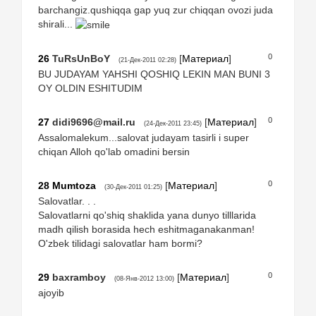
barchangiz.qushiqqa gap yuq zur chiqqan ovozi juda
shirali...
0
26
TuRsUnBoY
[
Материал
]
(21-Дек-2011 02:28)
BU JUDAYAM YAHSHI QOSHIQ LEKIN MAN BUNI 3
OY OLDIN ESHITUDIM
0
27
didi9696@mail.ru
[
Материал
]
(24-Дек-2011 23:45)
Assalomalekum...salovat judayam tasirli i super
chiqan Alloh qo'lab omadini bersin
0
28
Mumtoza
[
Материал
]
(30-Дек-2011 01:25)
Salovatlar. . .
Salovatlarni qo'shiq shaklida yana dunyo tilllarida
madh qilish borasida hech eshitmaganakanman!
O'zbek tilidagi salovatlar ham bormi?
0
29
baxramboy
[
Материал
]
(08-Янв-2012 13:00)
ajoyib