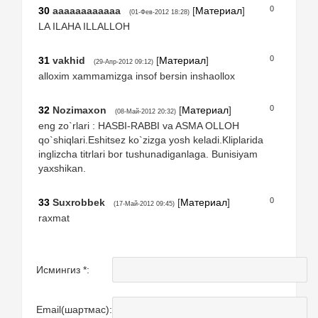
0
30
aaaaaaaaaaaa
[
Материал
]
(01-Фев-2012 18:28)
LA ILAHA ILLALLOH
0
31
vakhid
[
Материал
]
(29-Апр-2012 09:12)
alloxim xammamizga insof bersin inshaollox
0
32
Nozimaxon
[
Материал
]
(08-Май-2012 20:32)
eng zo`rlari : HASBI-RABBI va ASMA OLLOH
qo`shiqlari.Eshitsez ko`zizga yosh keladi.Kliplarida
inglizcha titrlari bor tushunadiganlaga. Bunisiyam
yaxshikan.
0
33
Suxrobbek
[
Материал
]
(17-Май-2012 09:45)
raxmat
Исмингиз *:
Email(шартмас):