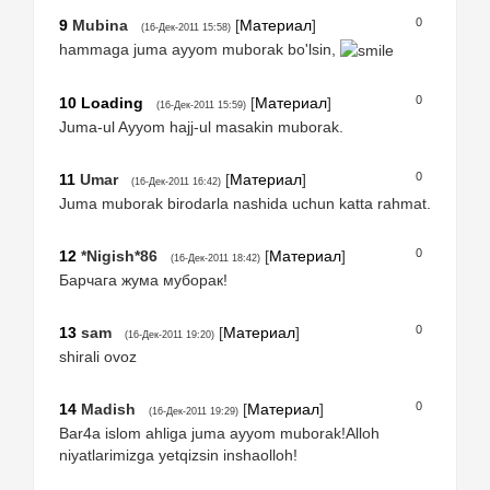
0
9
Mubina
[
Материал
]
(16-Дек-2011 15:58)
hammaga juma ayyom muborak bo'lsin,
0
10
Loading
[
Материал
]
(16-Дек-2011 15:59)
Juma-ul Ayyom hajj-ul masakin muborak.
0
11
Umar
[
Материал
]
(16-Дек-2011 16:42)
Juma muborak birodarla nashida uchun katta rahmat.
0
12
*Nigish*86
[
Материал
]
(16-Дек-2011 18:42)
Барчага жума муборак!
0
13
sam
[
Материал
]
(16-Дек-2011 19:20)
shirali ovoz
0
14
Madish
[
Материал
]
(16-Дек-2011 19:29)
Bar4a islom ahliga juma ayyom muborak!Alloh
niyatlarimizga yetqizsin inshaolloh!