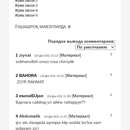
Жума овози-2
Жума овози-3
Жума овози-4
Жума овози-5
ЎХШАШРОҚ МАВЗУЛАРДА:
0
Порядок вывода комментариев:
0
1
ziynat
[
Материал
]
(16-Дек-2011 10:12)
subhanolloh ovozi rosa chiroylik
0
2
BAHORA
[
Материал
]
(16-Дек-2011 10:47)
ZO'R RAHMAT
0
3
murodDJjon
[
Материал
]
(16-Дек-2011 11:30)
Барчага саййид-ул айём табаррук!!!!
0
4
Abdumalik
[
Материал
]
(16-Дек-2011 11:47)
ijro alo darajada ayniqsa klip sodda bo'lsa xam
judayam zo'r