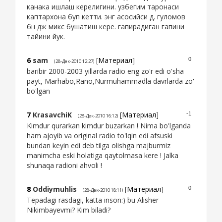
канака ишлаш керелигини. узбегим таронаси
каптархона буп кетти. энг асосийси д. гуломов
бн дж микс бушатиш кере. гапирадиган гапини
тайини йук.
6
sam
[
Материал
]
0
(28-Дек-2010 12:27)
baribir 2000-2003 yillarda radio eng zo'r edi o'sha
payt, Marhabo,Rano,Nurmuhammadla davrlarda zo'
bo'lgan
7
KrasavchiK
[
Материал
]
-1
(28-Дек-2010 16:12)
Kimdur qurarkan kimdur buzarkan ! Nima bo'lganda
ham ajoyib va original radio to'lqin edi afsuski
bundan keyin edi deb tilga olishga majburmiz
manimcha eski holatiga qaytolmasa kere ! Jalka
shunaqa radioni ahvoli !
8
Oddiymuhlis
[
Материал
]
0
(28-Дек-2010 18:11)
Tepadagi rasdagi, katta inson:) bu Alisher
Nikimbayevmi? Kim biladi?