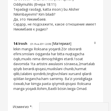
Oddiymuhlis (Вчера 18:11)
Tepadagi rasdagi, katta inson:) bu Alisher
Nikimbayevmi? Kim biladi?
Да, это Никимбаев.
Сардор, не подскажите, какое отношение имеет
Никимбаев к радио?
14
Irosh
[
Материал
]
0
(01-Янв-2011 22:09)
lekin manga Roksana yoqardi.Zör oborardi
efirni.smslani öqiganda har bitta nuqtagacha
öqib,muxlis nima dimoqchiligini etardi.1soat
davomida 1ta artistni awulasini sörawsa,2martalab
qöyib berardi.qisqasi,muxlislani chunib,hurmat
qilib,talabini qondirib,tinglovchilani xursand qilardi
qöldan kegancha.ham samimiy. Ba'zi yonidigilaga
öxwab,har kimga paxta qöymidi.qisqasi Roksana
manga yoqadi.Ilohim,Baxtli bösin.Iwiga Omad.
Исмингиз *: