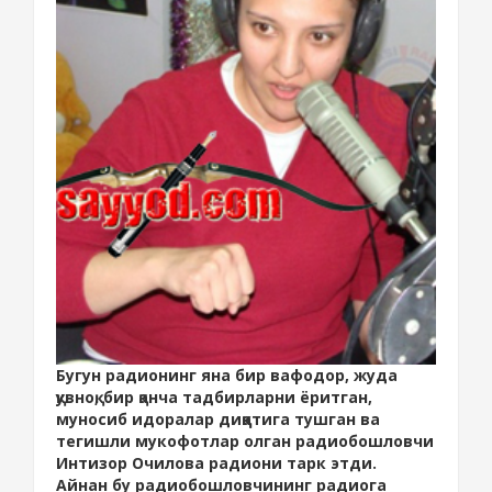
Бугун радионинг яна бир вафодор, жуда
қувноқ, бир қанча тадбирларни ёритган,
муносиб идоралар диққатига тушган ва
тегишли мукофотлар олган радиобошловчи
Интизор Очилова радиони тарк этди.
Айнан бу радиобошловчининг радиога