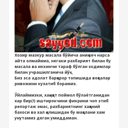
Хозир мазкур масала бўйича аниқ хеч нарса
айта олмаймиз, негаки рахбарият билан бу
масала ва иккинчи тараф бўлган ходимлар
билан учрашилганича йўқ.
Биз эса адолат барқарор топишида воқеалар
ривожини кузатиб борамиз.
Ўйлаймизки, хақиқат поймол бўлаётганидан
хар бир(!) иштирокчини фикрини чоп этиб
репортаж эмас, рахбариятнинг хаққоний
бахоси ва хал қилишидан бу мақолани хам
унутамиз деган умиддаман.