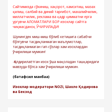
Сайтимизда сўкиниш, хақорот, камситиш, мазах
қилиш, салбий ва диний тарғибот, махалийчилик,
миллатчилик, реклама ва қадр қимматни ерга
ургувчи АЛОМАТЛАРИ БОР изохлар сайтга
чиқмасданоқ ЎЧИРИЛАДИ!
Шунингдек миш-миш бўлиб кетишига сабабчи
бўлгувчи тасдиқланмаган маълумотлар,
тасдиқланмаган гап-сўзлар хам изохлардан
ўчирилиши мумкин!
-Қолдирилаётган изох ўша мақоладан ташқаридаги
мавзуда бўлса хам ўчирилиши мумкин.
(батафсил манбаа)
Изохлар модератори NOZI, Шахло Қодирова
ва Бекзод