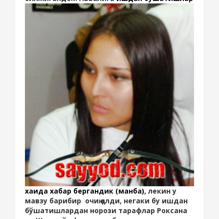
хақида хабар бергандик (манба)
, лекин у
мавзу барибир очиқ қолди, негаки бу ишдан
бўшатишлардан норози тарафлар Роксана