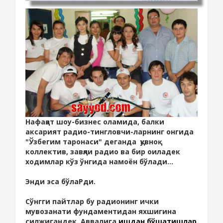
Нафақат шоу-бизнес оламида, балки
аксарият радио-тингловчи-ларнинг онгида
"Ўзбегим таронаси" деганда қувноқ
коллектив, завқли радио ва бир оиладек
ходимлар кўз ўнгида намоён бўлади...
Энди эса бўлаРди.
Сўнгги пайтлар бу радионинг ички
мувозанати фундаментидан яхшигина
силжигандек.
Аввалига
ишдан бўшатишлар