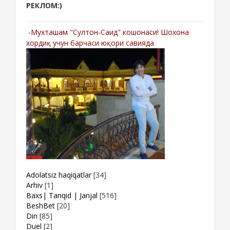
РЕКЛОМ:)
-Мухташам "Султон-Саид" кошонаси! Шохона
хордиқ учун барчаси юқори савияда
Adolatsiz haqiqatlar
[34]
Arhiv
[1]
Baxs| Tanqid | Janjal
[516]
BeshBet
[20]
Din
[85]
Duel
[2]