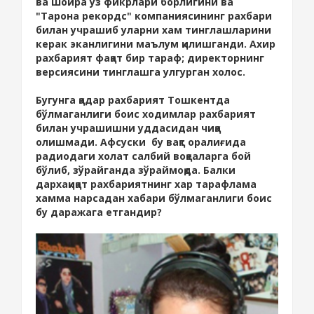
ва Шоира ўз фикрлари борлигини ва
"Тарона рекордс" компаниясининг рахбари
билан учрашиб уларни хам тинглашларини
керак эканлигини маълум қилишганди. Ахир
рахбарият фақат бир тараф; директорнинг
версиясини тинглашга улгурган холос.
Бугунга қадар рахбарият Тошкентда
бўлмаганлиги боис ходимлар рахбарият
билан учрашишни уддасидан чиқа
олишмади. Афсуски бу вақт оралиғида
радиодаги холат салбий воқеаларга бой
бўлиб, зўрайганда зўраймоқда. Балки
дархақиқат рахбариятнинг хар тарафлама
хамма нарсадан хабари бўлмаганлиги боис
бу даражага етгандир?