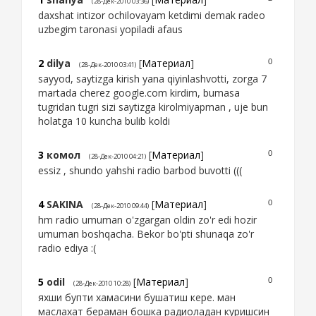
(28-Дек-2010 03:36)
daxshat intizor ochilovayam ketdimi demak radeo
uzbegim taronasi yopiladi afaus
2
dilya
[
Материал
]
0
(28-Дек-2010 03:41)
sayyod, saytizga kirish yana qiyinlashvotti, zorga 7
martada cherez google.com kirdim, bumasa
tugridan tugri sizi saytizga kirolmiyapman , uje bun
holatga 10 kuncha bulib koldi
3
комол
[
Материал
]
0
(28-Дек-2010 04:21)
essiz , shundo yahshi radio barbod buvotti (((
4
SAKINA
[
Материал
]
0
(28-Дек-2010 09:44)
hm radio umuman o'zgargan oldin zo'r edi hozir
umuman boshqacha. Bekor bo'pti shunaqa zo'r
radio ediya :(
5
odil
[
Материал
]
0
(28-Дек-2010 10:28)
яхши бупти хамасини бушатиш кере. ман
маслахат бераман бошка радиоладан куришсин