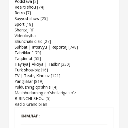
Podstava
[3]
Realiti shou
[74]
Retro
[7]
Sayyod-show
[25]
Sport
[18]
Shantaj
[6]
Videoloyiha
Shunchaki qiziq
[27]
Suhbat | Intervyu | Reportaj
[748]
Tabriklar
[179]
Taqdimot
[55]
Hayriya| Akciya | Tadbir
[330]
Turk shou-biz
[16]
TV | Teatr, Kino.uz
[121]
Yangiliklar
[819]
Yulduzning qo'shnisi
[4]
Mashhurlarning qo'shnilariga so'z
BIRINCHI-SHOU
[5]
Radio Grand bilan
КИМЛАР: