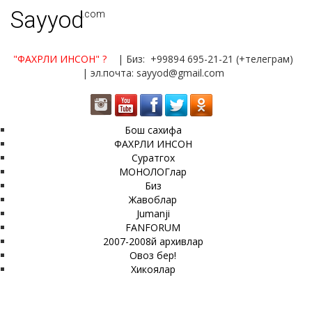
Sayyod
.com
"ФАХРЛИ ИНСОН"
?
| Биз: +99894 695-21-21 (+телеграм)
| эл.почта: sayyod@gmail.com
Бош сахифа
ФАХРЛИ ИНСОН
Суратгох
МОНОЛОГлар
Биз
Жавоблар
Jumanji
FANFORUM
2007-2008й архивлар
Овоз бер!
Хикоялар