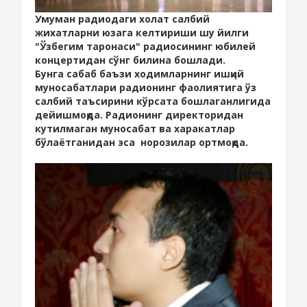
Умуман радиодаги холат салбий
жихатларни юзага келтириши шу йилги
"Ўзбегим таронаси" радиосининг юбилей
концертидан сўнг билина бошлади.
Бунга сабаб баъзи ходимларнинг ишқий
муносабатлари радионинг фаолиятига ўз
салбий таъсирини кўрсата бошлаганлигида
дейишмоқда. Радионинг директоридан
кутилмаган муносабат ва харакатлар
бўлаётганидан эса норозилар ортмоқда.