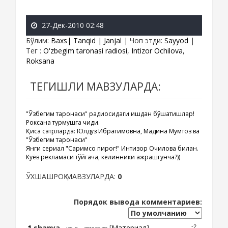
27-Дек-2010 02:48
Бўлим
:
Baxs| Tanqid | Janjal
|
Чоп этди
:
Sayyod
|
Тег
:
O'zbegim taronasi radiosi
,
Intizor Ochilova
,
Roksana
ТЕГИШЛИ МАВЗУЛАРДА:
"Ўзбегим таронаси" радиосидаги ишдан бўшатишлар!
Роксана турмушга чиқди.
Қисқа сатрларда: Юлдуз Ибрагимовна, Мадина Мумтоз ва
"Ўзбегим таронаси"
Янги сериал "Саримсоқ пирог!" Интизор Очилова билан.
Куёв рекламаси тўйгача, келинники ажрашгунча?))
ЎХШАШРОҚ МАВЗУЛАРДА:
0
Порядок вывода комментариев:
1
shanya
[
Материал
]
-2