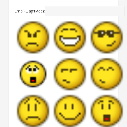
Email(шартмас):