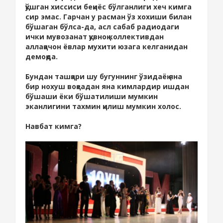
қўшган хиссиси беқиёс бўлганлиги хеч кимга
сир эмас. Гарчан у расман ўз хохиши билан
бўшаган бўлса-да, асл сабаб радиодаги
ички мувозанат қувноқ коллективдан
аллақачон ёвлар мухити юзага келганидан
демоқда.
Бундан ташқари шу бугуннинг ўзидаёқ яна
бир нохуш воқеадан яна кимлардир ишдан
бўшаши ёки бўшатилиши мумкин
эканлигини тахмин қилиш мумкин холос.
Навбат кимга?