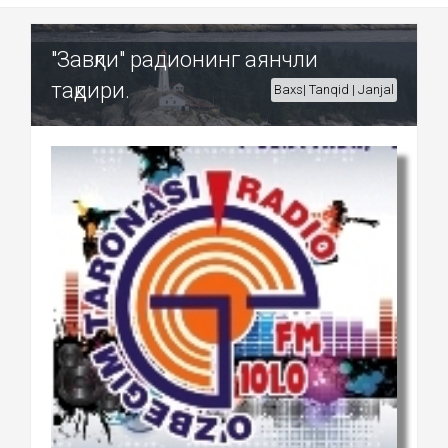
"Завқли" радионинг аянчли
тақдири.
Baxs| Tanqid | Janjal