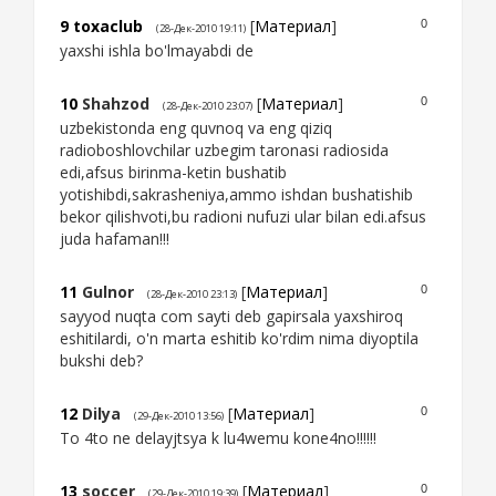
9
toxaclub
[
Материал
]
0
(28-Дек-2010 19:11)
yaxshi ishla bo'lmayabdi de
10
Shahzod
[
Материал
]
0
(28-Дек-2010 23:07)
uzbekistonda eng quvnoq va eng qiziq
radioboshlovchilar uzbegim taronasi radiosida
edi,afsus birinma-ketin bushatib
yotishibdi,sakrasheniya,ammo ishdan bushatishib
bekor qilishvoti,bu radioni nufuzi ular bilan edi.afsus
juda hafaman!!!
11
Gulnor
[
Материал
]
0
(28-Дек-2010 23:13)
sayyod nuqta com sayti deb gapirsala yaxshiroq
eshitilardi, o'n marta eshitib ko'rdim nima diyoptila
bukshi deb?
12
Dilya
[
Материал
]
0
(29-Дек-2010 13:56)
To 4to ne delayjtsya k lu4wemu kone4no!!!!!!
13
soccer
[
Материал
]
0
(29-Дек-2010 19:39)