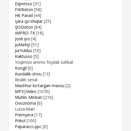
Expresso
[31]
FIKRiston
[58]
Hit-Parad
[44]
Ijara qo'shiqlar
[25]
IJODiston
[84]
IMPRO-TK
[18]
Jonli ijro
[4]
JuMaNjI
[51]
JurYuldus
[10]
Kaktusso
[5]
Yoqimsiz ammo foydali suhbat
Kongil
[0]
Kundalik-shou
[13]
Realiti serial
Mashhur ko'targan mavzu
[2]
MP3|Video
[1070]
Muhlis Minbari
[216]
Ovoznoma
[6]
Luiza bilan
Premyera
[17]
Prikol
[100]
Paparacci-ppc
[0]