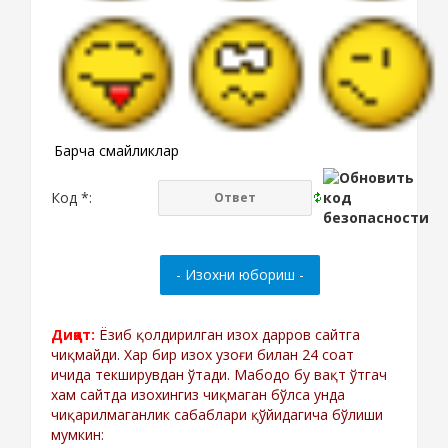
Барча смайликлар
Код *:
Диққат:
Ёзиб қолдирилган изох дарров сайтга
чиқмайди. Хар бир изох узоғи билан 24 соат
ичида текширувдан ўтади. Мабодо бу вақт ўтгач
хам сайтда изохингиз чиқмаган бўлса унда
чиқарилмаганлик сабаблари қўйидагича бўлиши
мумкин: