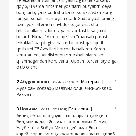
Telekanalda yoshlar tarbiyasi tog'risida korsatuv
qoyib, u yerda "Internet yoshlarni buzyabti" deya
bong urib, yana xudi shu kanal korsatuvdan song
jangari serialni namoyish etadi. Xadeb yoshlarning
ozini yoki internetni aybdor etguncha, shu
telekanallarimiz bir o'ziga nazar tashlasa yaxshi
bolardi. Nima, "Axmoq qiz" va "mansab parast
erkaklar" xaqidagi seriallardan boshqasi qurib
qolibtimi ??! Avvallari barcha kanallarda Korea
seriallari edi, Xindistonni tomoshabinlar xazm
qilishmagandan kein, yana "Oppan Korean style"ga
o'tib olishdi.
2
Абдужавлон
[
Материал
]
0
(04-Мар-2016 09:52)
Жуда хам долзарб мавзуни олиб чикибсизлар.
Рахмат!
3
Нозима
[
Материал
]
0
(04-Мар-2016 10:35)
Айниқа болалар уруш сахналарига қизиқиш
билдиришади, кўп кузатганман Амир Темур,
Улуғбек ёки Бобур Мирзо деб эмас ўша
карейсларни кино қахрамонларига хавас қилиб