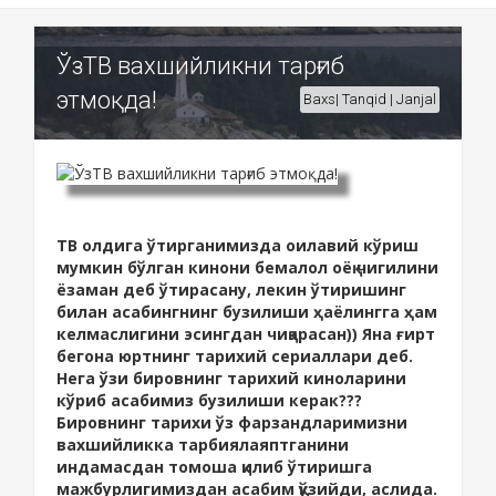
ЎзТВ вахшийликни тарғиб
этмоқда!
Baxs| Tanqid | Janjal
ТВ олдига ўтирганимизда оилавий кўриш
мумкин бўлган кинони бемалол оёқ чигилини
ёзаман деб ўтирасану, лекин ўтиришинг
билан асабингнинг бузилиши ҳаёлингга ҳам
келмаслигини эсингдан чиқарасан)) Яна ғирт
бегона юртнинг тарихий сериаллари деб.
Нега ўзи бировнинг тарихий киноларини
кўриб асабимиз бузилиши керак???
Бировнинг тарихи ўз фарзандларимизни
вахшийликка тарбиялаяптганини
индамасдан томоша қилиб ўтиришга
мажбурлигимиздан асабим қўзийди, аслида.