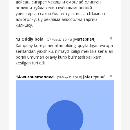
дейсан, сигарет чекишни ёмонлаб олинган
роликни туйда келин куёв шампанский
уриштирган сахна билан тугатишган.Шампан
алкоголку, бу реклама алкоголни таргиб
килишку.
13
Oddiy bola
[
Материал
]
0
(07-Мар-2016 04:42)
Xar qalay koreys aeriallari oldingi quyiladigan evropa
serillaridan yaxshiku, nimaydi xaligi meksika seriallari
boridi umuman oilaviy kurib bulmasdi xali xam
kesilgan turi edi.
14
wurausmanova
[
Материал
]
0
(07-Мар-2016 06:53)