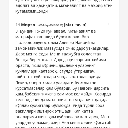
адолат ва ҳақиқатни, маънавият ва маърифатни
кутамизми...энди.
11
Мирзо
[
Материал
]
0
(05-Мар-2016 10:58)
3. Бундан 15-20 кун аввал, Маънавият ва
маърифат каналида бўлса керак...бир
фольклоршунос олим Алишер Навоий ва
замонавийлик мавзусида очиқ дарс ўтказдилар.
Дарс менга ёқди. Мени таажубга солаётган
бошқа бир масала. Дарсда қизларнинг кийими
ораста, яхши кўринишда...лекин уларнинг
куйлаклари калтароқ...стулда ўтиришгач,
албатта, куйлаклари янада калталашади-да.
Лекин, операторлар улардаги бу холатни
кўрсатмасалар ҳам бўларди. Бу Навоий дарсига
ҳам, ўзбеклигимизга ҳам мос келмайди. Ҳозирда
телевидениеда маънавият ва маданият ҳақида
кўплаб суҳбатлар бўлмоқда. Унда турли соҳа
вакиллари иштирок этишади. Кап катта
опаларимизнинг ҳам куйлаклари калтароқ. Мен
улардан уяламан, ахир. Аёл киши оёғини кўрсатиб