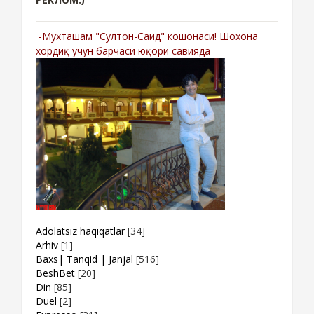
-Мухташам "Султон-Саид" кошонаси! Шохона
хордиқ учун барчаси юқори савияда
Adolatsiz haqiqatlar
[34]
Arhiv
[1]
Baxs| Tanqid | Janjal
[516]
BeshBet
[20]
Din
[85]
Duel
[2]