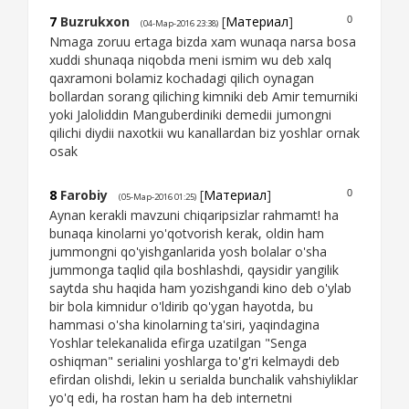
7
Buzrukxon
[
Материал
]
0
(04-Мар-2016 23:38)
Nmaga zoruu ertaga bizda xam wunaqa narsa bosa
xuddi shunaqa niqobda meni ismim wu deb xalq
qaxramoni bolamiz kochadagi qilich oynagan
bollardan sorang qiliching kimniki deb Amir temurniki
yoki Jaloliddin Manguberdiniki demedii jumongni
qilichi diydii naxotkii wu kanallardan biz yoshlar ornak
osak
8
Farobiy
[
Материал
]
0
(05-Мар-2016 01:25)
Aynan kerakli mavzuni chiqaripsizlar rahmamt! ha
bunaqa kinolarni yo'qotvorish kerak, oldin ham
jummongni qo'yishganlarida yosh bolalar o'sha
jummonga taqlid qila boshlashdi, qaysidir yangilik
saytda shu haqida ham yozishgandi kino deb o'ylab
bir bola kimnidur o'ldirib qo'ygan hayotda, bu
hammasi o'sha kinolarning ta'siri, yaqindagina
Yoshlar telekanalida efirga uzatilgan "Senga
oshiqman" serialini yoshlarga to'g'ri kelmaydi deb
efirdan olishdi, lekin u serialda bunchalik vahshiyliklar
yo'q edi, ha rostan ham ha deb internetni