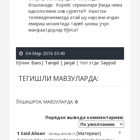
бошланади. Корейс сериаллари ўзида нима
идеологияни олға суряпти?! Нахотки
телевидениемизда атай шу нарсани ичдан
емириш мохиятида тарғиб қилиш учун
манфаатдорлар бўлса?
04-Мар-2016 03:40
Бўлим
:
Baxs| Tanqid | Janjal
|
Чоп этди
:
Sayyod
ТЕГИШЛИ МАВЗУЛАРДА:
ЎХШАШРОҚ МАВЗУЛАРДА:
0
Порядок вывода комментариев:
1
Said Alixan
[
Материал
]
0
(04-Мар-2016 09:17)