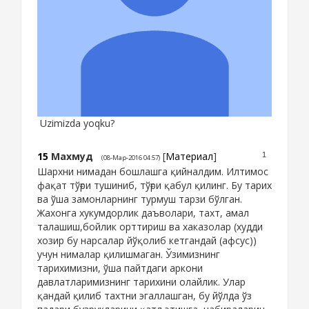
Uzimizda yoqku?
15
Махмуд
[
Материал
]
1
(08-Мар-2016 04:57)
Шархни нимадан бошлашга қийналдим. Илтимос
фақат тўғри тушиниб, тўғри қабул қилинг. Бу тарих
ва ўша замонларнинг турмуш тарзи бўлган.
Жахонга хукумдорлик даъволари, тахт, амал
талашиш,бойлик орттириш ва хаказолар (худди
хозир бу нарсалар йўқолиб кетгандай (афсус))
учун нималар қилишмаган. Ўзимизнинг
тарихимизни, ўша пайтдаги аркони
давлатларимизнинг тарихини олайлик. Улар
қандай қилиб тахтни эгаллашган, бу йўлда ўз