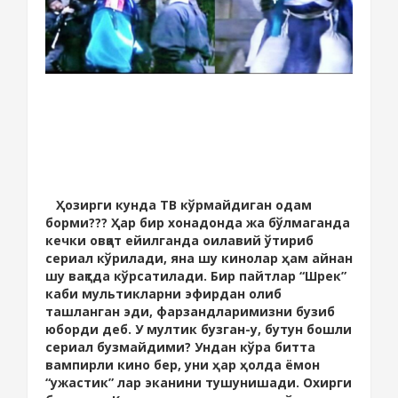
Ҳозирги кунда ТВ кўрмайдиган одам
борми??? Ҳар бир хонадонда жа бўлмаганда
кечки овқат ейилганда оилавий ўтириб
сериал кўрилади, яна шу кинолар ҳам айнан
шу вақтда кўрсатилади. Бир пайтлар “Шрек”
каби мультикларни эфирдан олиб
ташланган эди, фарзандларимизни бузиб
юборди деб. У мултик бузган-у, бутун бошли
сериал бузмайдими? Ундан кўра битта
вампирли кино бер, уни ҳар ҳолда ёмон
“ужастик” лар эканини тушунишади. Охирги