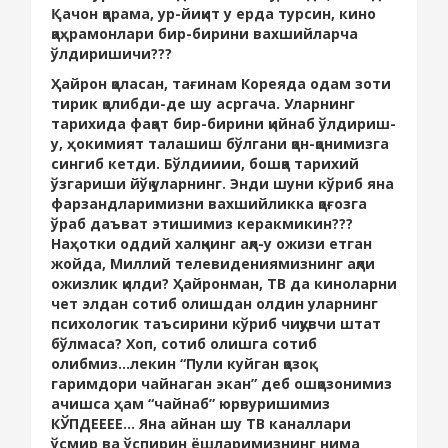
Қачон қарама, ур-йиқит у ерда турсин, кино
қаҳрамонлари бир-бирини вахшийларча
ўлдиришичи???
Ҳайрон қоласан, тағинам Кореяда одам зоти
тирик қолибди-де шу асргача. Уларнинг
тарихида фақат бир-бирини қийнаб ўлдириш-
у, ҳокимият талашиш бўлгани қон-қонимизга
сингиб кетди. Бўлдииии, бошқа тарихий
ўзгариши йўқ уларнинг. Энди шуни кўриб яна
фарзандларимизни вахшийликка қоғозга
ўраб даъват этишимиз керакмикин???
Наҳотки оддий халқнинг ақл-у ожизи етган
жойда, Миллий телевидениямизнинг ақли
ожизлик қилди? Ҳайронман, ТВ да киноларни
чет элдан сотиб олишдан олдин уларнинг
психологик таъсирини кўриб чиқувчи штат
бўлмаса? Хоп, сотиб олишга сотиб
олибмиз...лекин “Пули куйган қозоқ
гаримдори чайнаган экан” деб ошқозонимиз
ачишса ҳам “чайнаб” юрвуришимиз
КЎПДЕЕЕЕ... Яна айнан шу ТВ каналлари
ўсмир ва ўспирин ёшларимизнинг нима