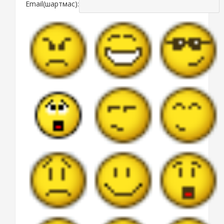
Email(шартмас):