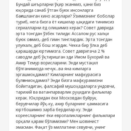
Бундай шеърларни ўқир эканмиз, қани биз
юқорида санаб ўтган буюк инсонларга
бағишланган кино асарлари? Ўзимизнинг боболар
туриб, нега бизга ёт кишилар ҳақидаги тинимсиз
сериалларни ёд олишимиз керак? Совет даврида
эрта тонгдан ўзбек тилиди: Ассалом рус халқи
буюк оғамиз,-деб гимн тинглардик. Эрта тонгдан
улуғ халқ деб бош эгардик. Чекка бир ўлка деб
қарашарди юртимизга. Совет давригача 2 %
саводли деб ўқтиришган эди Имом Бухорий ва
Амир Темур ворисларини. Энди мустақил
бўлганимизда нечук...ва яна кимларга
эргашмоқдамиз? Кимларнинг мафкурасига
булғанмоқдамиз? Энди бизга мафкурамизни
бойитадиган, фалсафий мушоҳадаларга ундовчи,
тарихий ва ватанпарварлик руҳидаги фильмлар
керак. Юқоридан ёки Московдан буйруқ
берувчилар йўқ-ку, ахир буларнинг ҳаммасига
юртбошимиз зарба бердилар-ку. Энди
кореесларнинг ёки европаликларнинг фильмлари
орқали қарам бўламизми? Мен шовинист
эмасман. Фақат ўз миллатини севувчи, унинг