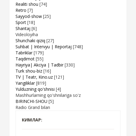
Realiti shou
[74]
Retro
[7]
Sayyod-show
[25]
Sport
[18]
Shantaj
[6]
Videoloyiha
Shunchaki qiziq
[27]
Suhbat | Intervyu | Reportaj
[748]
Tabriklar
[179]
Taqdimot
[55]
Hayriya| Akciya | Tadbir
[330]
Turk shou-biz
[16]
TV | Teatr, Kino.uz
[121]
Yangiliklar
[819]
Yulduzning qo'shnisi
[4]
Mashhurlarning qo'shnilariga so'z
BIRINCHI-SHOU
[5]
Radio Grand bilan
КИМЛАР: