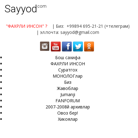
Sayyod
.com
"ФАХРЛИ ИНСОН"
?
| Биз: +99894 695-21-21 (+телеграм)
| эл.почта: sayyod@gmail.com
Бош сахифа
ФАХРЛИ ИНСОН
Суратгох
МОНОЛОГлар
Биз
Жавоблар
Jumanji
FANFORUM
2007-2008й архивлар
Овоз бер!
Хикоялар