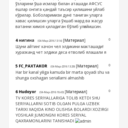
ўзларини ўша исмлар билан аташади АФСУС
ёшлар онгига қандай таъсир қилишини уйлаб
кўрилар. Боболаримизи дунё таниган уларга
хавас қилишсин уларга ўхшаб мард ва жасур
ватанни химоя қиладиган бўлиб улғайишсин.
4
нигина
[
Материал
]
0
(04-Мар-2016 13:14)
Шуни айтинг качон чел элдикини макташади!
хуразканд чет элдики деса етволиб ялашали я
5
FC_PAXTAKOR
[
Материал
]
0
(04-Мар-2016 13:29)
Har bir kanal yiliga kamuda bir marta qoyadi shu va
shunga oxshagan seriallarni almashib
6
Hudoyor
[
Материал
]
0
(04-Мар-2016 18:43)
TV KORES SERIYALLARIGA TOLIB KETDI SHU
SERIYALLARNI SOTIB OLGAN PULGA UZBEK
TARIXI XAQIDA KINO OLISHSA BOLARDI XOZIRGI
YOSHLAR JUMONGNI KORES SERIYAL
QAXRAMONLARINI TANISHADI