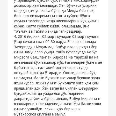
ўтиришидан. Бундай суҳбатларга масжидлардан
домлалар ҳам келишади. Ҳеч бўлмаса уларнинг
олдида ҳам уялишса бўларди.Менда бир фикр
бор: аёл-қизларимизни калта куйлак бўлса
умуман телевидениеда чиқишларини йўқ қилиш
керак. Калта куйлак кийиб олишадида, яна
таълим ва табия ҳақида гапирадилар.
4. 2016 йилнинг 02 март кунидан 03 март кунига
ўтар кечаси соат 00-30 ларда Ёшлар каналида
Заҳириддин Муҳаммад Бобур ғазалларидан бир
киши намуналар ўқиди. Ушбу кўрсатувда Бобур
Мирзога бағишланган бирорта на тарихий ва на
анъанавий кўргазмалар йўқ. Ғазалларни ўқиётган
бабичка галстук тақиб олган киши стулда
ноқулай холатда ўтирарди. Овозида шира йўқ.
Билмадим, балки бу киши шеърлар ўқишни жуда
яхши кўрар, лекин унинг бу холати унга ҳеч ҳам
ярашмаган эди. Ўзи ёзган ва билган шеърларни
бундай холатда уйида ёки дўстларининг
даврасида ўқиса бўлар...лекин, Бобур Мирзонинг
ғазалларини телевидениеда эмас. Ўзи балки яхши
кишига ўхшайди...лекин, ҳар бир ишни
мутахассиси қилгани маъқул.