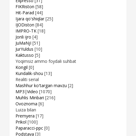
Expresso
[31]
FIKRiston
[58]
Hit-Parad
[44]
Ijara qo'shiqlar
[25]
IJODiston
[84]
IMPRO-TK
[18]
Jonli ijro
[4]
JuMaNjI
[51]
JurYuldus
[10]
Kaktusso
[5]
Yoqimsiz ammo foydali suhbat
Kongil
[0]
Kundalik-shou
[13]
Realiti serial
Mashhur ko'targan mavzu
[2]
MP3|Video
[1070]
Muhlis Minbari
[216]
Ovoznoma
[6]
Luiza bilan
Premyera
[17]
Prikol
[100]
Paparacci-ppc
[0]
Podstava
[3]