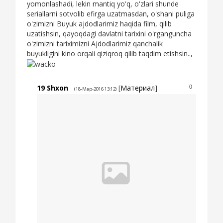
yomonlashadi, lekin mantiq yo'q, o'zlari shunde
seriallarni sotvolib efirga uzatmasdan, o'shani puliga
o'zimizni Buyuk ajdodlarimiz haqida film, qilib
uzatishsin, qayoqdagi davlatni tarixini o'rganguncha
o'zimizni tariximizni Ajdodlarimiz qanchalik
buyukligini kino orqali qiziqroq qilib taqdim etishsin..,
19
Shxon
[
Материал
]
0
(18-Мар-2016 13:12)