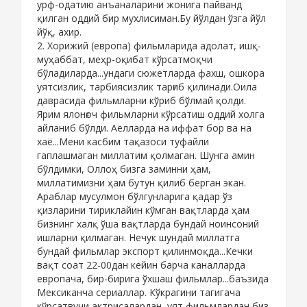
урф-одатию анъаналарини жонига пайванд
қилган оддий бир мухлисиман.Бу йўлдан ўзга йўл
йўқ, ахир.
2. Хорижий (европа) фильмларида адолат, ишқ-
муҳаббат, меҳр-оқибат кўрсатмоқчи
бўладиларда...ундаги сюжетларда фахш, ошкора
уятсизлик, тарбиясизлик тарғиб қилинади.Оила
даврасида фильмларни кўриб бўлмай қолди.
Ярим ялонғоч фильмларни кўрсатиш оддий холга
айланиб бўлди. Аёлларда на иффат бор ва на
хаё...Мени касбим тақазоси туфайли
гаплашмаган миллатим қолмаган. Шунга амин
бўлдимки, Оллоҳ бизга заминни ҳам,
миллатимизни ҳам бутун қилиб берган экан.
Араблар мусулмон бўлгунларига қадар ўз
қизларини тириклайин кўмган вақтларда ҳам
бизнинг халқ ўша вақтларда бундай ноинсоний
ишларни қилмаган. Нечук шундай миллатга
бундай фильмлар экспорт қилинмоқда...Кечки
вақт соат 22-00дан кейин барча каналларда
европача, бир-бирига ўхшаш фильмлар...баъзида
Мексиканча сериаллар. Кўкрагини тагигача
кўрсатвучи актрисалардан, уят фильмлардан биз