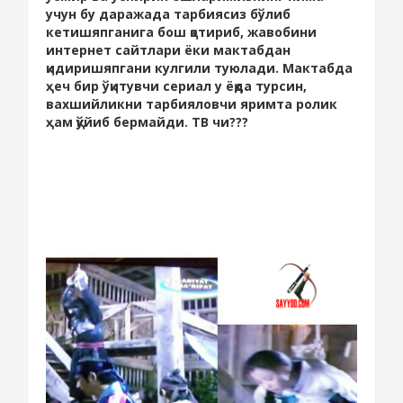
учун бу даражада тарбиясиз бўлиб
кетишяпганига бош қотириб, жавобини
интернет сайтлари ёки мактабдан
қидиришяпгани кулгили туюлади. Мактабда
ҳеч бир ўқитувчи сериал у ёқда турсин,
вахшийликни тарбияловчи яримта ролик
ҳам қўйиб бермайди. ТВ чи???