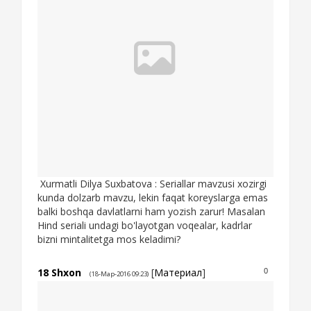
Xurmatli Dilya Suxbatova : Seriallar mavzusi xozirgi
kunda dolzarb mavzu, lekin faqat koreyslarga emas
balki boshqa davlatlarni ham yozish zarur! Masalan
Hind seriali undagi bo'layotgan voqealar, kadrlar
bizni mintalitetga mos keladimi?
18
Shxon
[
Материал
]
0
(18-Мар-2016 09:23)