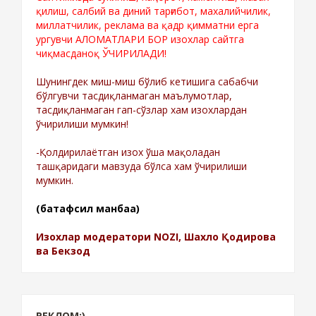
қилиш, салбий ва диний тарғибот, махалийчилик,
миллатчилик, реклама ва қадр қимматни ерга
ургувчи АЛОМАТЛАРИ БОР изохлар сайтга
чиқмасданоқ ЎЧИРИЛАДИ!
Шунингдек миш-миш бўлиб кетишига сабабчи
бўлгувчи тасдиқланмаган маълумотлар,
тасдиқланмаган гап-сўзлар хам изохлардан
ўчирилиши мумкин!
-Қолдирилаётган изох ўша мақоладан
ташқаридаги мавзуда бўлса хам ўчирилиши
мумкин.
(батафсил манбаа)
Изохлар модератори NOZI, Шахло Қодирова
ва Бекзод
РЕКЛОМ:)