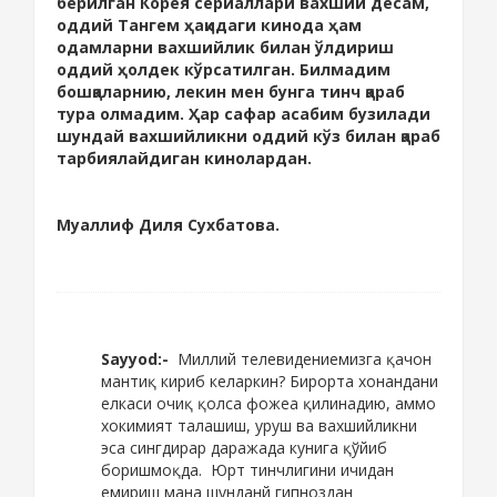
берилган Корея сериаллари вахший десам,
оддий Тангем ҳақидаги кинода ҳам
одамларни вахшийлик билан ўлдириш
оддий ҳолдек кўрсатилган. Билмадим
бошқаларнию, лекин мен бунга тинч қараб
тура олмадим. Ҳар сафар асабим бузилади
шундай вахшийликни оддий кўз билан қараб
тарбиялайдиган кинолардан.
Муаллиф Диля Сухбатова.
Sayyod:-
Миллий телевидениемизга қачон
мантиқ кириб келаркин? Бирорта хонандани
елкаси очиқ қолса фожеа қилинадию, аммо
хокимият талашиш, уруш ва вахшийликни
эса сингдирар даражада кунига қўйиб
боришмоқда. Юрт тинчлигини ичидан
емириш мана шунданй гипноздан