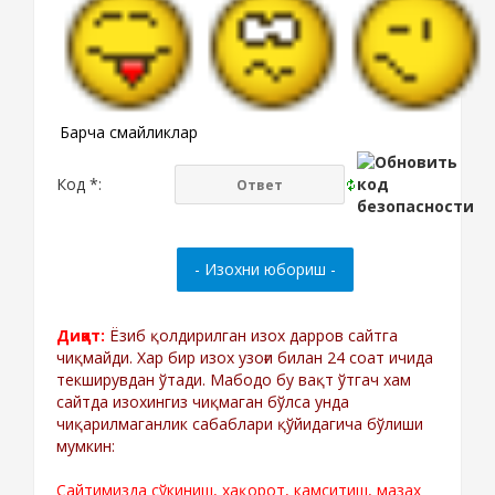
Барча смайликлар
Код *:
Диққат:
Ёзиб қолдирилган изох дарров сайтга
чиқмайди. Хар бир изох узоғи билан 24 соат ичида
текширувдан ўтади. Мабодо бу вақт ўтгач хам
сайтда изохингиз чиқмаган бўлса унда
чиқарилмаганлик сабаблари қўйидагича бўлиши
мумкин:
Сайтимизда сўкиниш, хақорот, камситиш, мазах