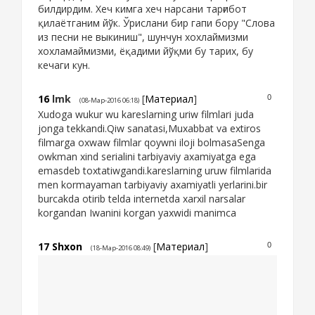
билдирдим. Хеч кимга хеч нарсани тарғибот
қилаётганим йўк. Ўрислани бир гапи бору "Слова
из песни не выкиниш", шунчун хохлаймизми
хохламаймизми, ёқадими йўқми бу тарих, бу
кечаги кун.
16
lmk
[
Материал
]
0
(08-Мар-2016 06:18)
Xudoga wukur wu kareslarning uriw filmlari juda
jonga tekkandi.Qiw sanatasi,Muxabbat va extiros
filmarga oxwaw filmlar qoywni iloji bolmasaSenga
owkman xind serialini tarbiyaviy axamiyatga ega
emasdeb toxtatiwgandi.kareslarning uruw filmlarida
men kormayaman tarbiyaviy axamiyatli yerlarini.bir
burcakda otirib telda internetda xarxil narsalar
korgandan Iwanini korgan yaxwidi manimca
17
Shxon
[
Материал
]
0
(18-Мар-2016 08:49)