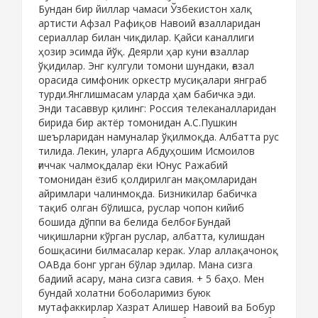
Бундан бир йиллар чамаси Ўзбекистон халқ
артисти Афзал Рафиқов Навоий ғазалларидан
сериаллар билан чиқдилар. Қайси каналлиги
ҳозир эсимда йўқ. Деярли ҳар куни ғазаллар
ўқидилар. Энг кулгули томони шундаки, ғазал
орасида симфоник оркестр мусиқалари янграб
турди.Янглишмасам уларда ҳам бабичка эди.
Энди тасаввур қилинг: Россия телеканалларидан
бирида бир актёр томонидан А.С.Пушкин
шеърларидан намуналар ўқилмоқда. Албатта рус
тилида. Лекин, уларга Абдуҳошим Исмоилов
ғиччак чалмоқдалар ёки Юнус Ражабий
томонидан ёзиб қолдирилган мақомларидан
айримлари чалинмоқда. Бизникилар бабичка
тақиб олган бўлишса, руслар чопон кийиб
бошида дўппи ва белида белбоғ. Бундай
чиқишларни кўрган руслар, албатта, кулишдан
бошқасини билмасалар керак. Улар аллақачоноқ
ОАВда бонг урган бўлар эдилар. Мана сизга
бадиий асару, мана сизга савия. + 5 баҳо. Мен
бундай холатни боболаримиз буюк
мутафаккирлар Хазрат Алишер Навоий ва Бобур