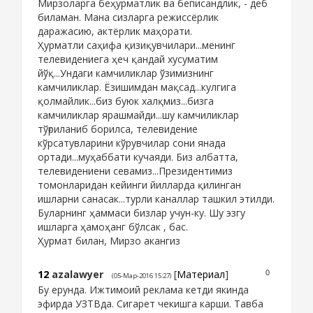
Мирзоларга беҳурматлик ва беписандлик, - деб
биламан. Мана сизларга режиссёрлик
даражасию, актёрлик маҳорати.
Ҳурматли саҳифа қизиқувчилари...менинг
телевидениега ҳеч қандай хусуматим
йўқ...Ундаги камчиликлар ўзимизнинг
камчиликлар. Ёзишимдан мақсад...кулгига
қолмайлик...биз буюк халқмиз...бизга
камчиликлар ярашмайди...шу камчиликлар
тўғриланиб борилса, телевидение
кўрсатувларини кўрувчилар сони янада
ортади...муҳаббати кучаяди. Биз албатта,
телевидениени севамиз...Президентимиз
томонларидан кейинги йилларда қилинган
ишларни санасак...турли каналлар ташкил этилди.
Буларнинг ҳаммаси бизлар учун-ку. Шу эзгу
ишларга ҳамоҳанг бўлсак , бас.
Ҳурмат билан, Мирзо акангиз
12
azalawyer
[
Материал
]
0
(05-Мар-2016 15:27)
Бу ерунда. Ижтимоий реклама кетди якинда
эфирда УЗТВда. Сигарет чекишга карши. Тавба