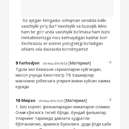
Siz aytgan Kimgadur oshiqman serialida balki
vaxshiylik yo'q dur? Vaxshiylik va buzuqlik ikkisi
ham bir go'r unda vaxshiylik bo'lmasa ham bizni
mintalitetimizga mos kelmaydigan kadrlar bor!
Kechirasizu er-xotinni yotog'idegi bo'ladigan
ishlarni oila davrasdia ko'rolmyamiz!
9
Farhodjon
[
Материал
]
0
(05-Мар-2016 08:52)
Турли хил бемаъни сериалларни куйгандан,
мисол учунда Кинотеатр ТВ Кашкирлар
маконини узбекчага угирилганини куйсин хамма
куради.
10
Мирзо
[
Материал
]
0
(05-Мар-2016 10:57)
1. Биз кореес фильмларидан нималарни оламиз.
Очиғи кўнгилга тегиб бўлди...бундай фильмлар.
Уларнинг тарихида давлати қудратли
бўлганлигию, армияси буюклиги...урди-ўлди каби