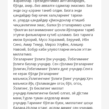
жараёнлар. Президентимиз айтганларидек,
бўлди, ахир...биз аввалги одамлар эмасмиз. Биз
энди оқу-қорани таниб олдик. Бизга энди
қандайдир бир кичик халқларнинг тарихи-
ю...уларда қандайдир қўмондонлар етишиб
чиққанлигини эмас, балки ўз оталаримиз қони
тўкилган ватанимизнинг шонли йўлларини тарғиб
этувчи фильмларни кутиб қоламиз. Биз тарихга
имом Бухорий, Мусо Хоразмий, Беруний, Ибн
Сино, Амир Темур, Мирзо Улуғбек, Алишер
Навоий, Бобур каби улуғ зотларни инъом этган
миллатмиз.
Ўзгаларнинг ўзлиги ўзи учундир, Ўзбегимнинг
ўзлиги бизлар учундир. Сен сўзлама ўзгаларнинг
ўзлигин,Ўзбегимнинг ўзлиги дунё учундир.Сенга
не керак бўлди ўзгаларнинг
маъниси,Ўзлигингнинг ўзлиги ўзинг учундир.Ҳеч
маъниси йўқ сўзламакдин огоҳ бўл, огоҳ,
Ўзлигинг, ўз беклигинг миллат
учундир.Кимлигингни билиб олгил, эй дўстим
мани,Турли-туман алдовлар ғаним
учундир.Тарихинг бўлган буюк, миллатинг шоҳи
баланд,Ислом отанг, ислом дининг сен учундир.