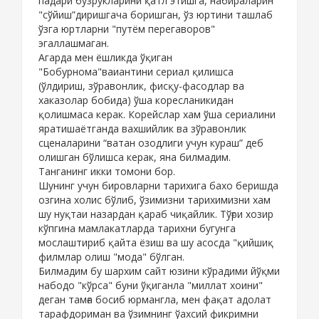
падари бузрукларини қатл этишга, набираларин
"сўйиш”диришгача боришган, ўз юртини ташлаб
ўзга юртларни "путём перегаворов"
эгаллашмаган.
Агарда мен ёшликда ўқиган
"Бобурнома"ваиантини сериал қилишса
(ўлдириш, зўравонлик, фисқу-фасодлар ва
хаказолар бобида) ўша коресланикидан
қолишмаса керак. Корейслар хам ўша сериалини
яратишаётганда вахшийлик ва зўравонлик
сценаларини “ватан озодлиги учун кураш” деб
олишган бўлишса керак, яна билмадим.
Танганинг икки томони бор.
Шунинг учун бировларни тарихига бахо беришда
озгина холис бўлиб, ўзимизни тарихимизни хам
шу нуқтаи назардан қараб чиқайлик. Тўғри хозир
кўпгина мамлакатларда тарихни бугунга
мослаштириб қайта ёзиш ва шу асосда "қийшиқ
филмлар олиш "мода" бўлган.
Билмадим бу шархим сайт юзини кўрадими йўқми
набодо "кўрса" буни ўқиганла "миллат хоини"
деган тамға босиб юрмангла, мен фақат адолат
тарафдориман ва ўзимнинг ўахсий фикримни