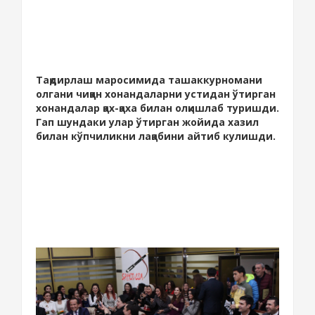
Тақдирлаш маросимида ташаккурномани
олгани чиққан хонандаларни устидан ўтирган
хонандалар қах-қаха билан олқишлаб туришди.
Гап шундаки улар ўтирган жойида хазил
билан кўпчиликни лақабини айтиб кулишди.