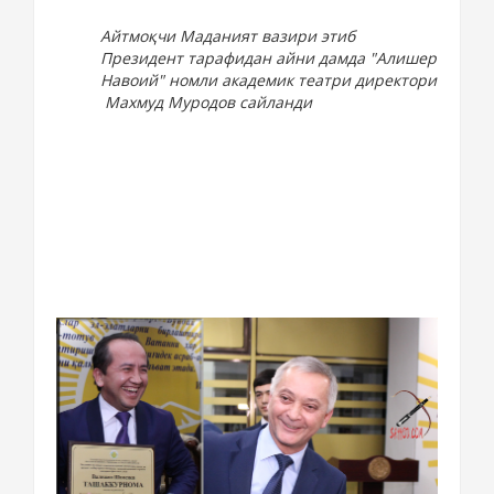
Айтмоқчи Маданият вазири этиб
Президент тарафидан айни дамда "Алишер
Навоий" номли академик театри директори
Махмуд Муродов сайланди