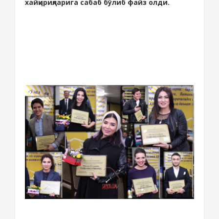
хайқириқларига сабаб бўлиб файз олди.