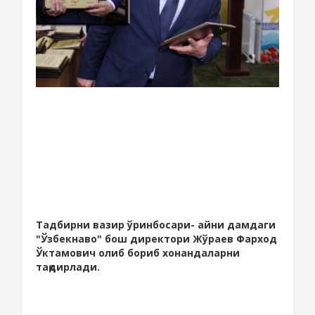
Тадбирни вазир ўринбосари- айни дамдаги
"Ўзбекнаво" бош директори Жўраев Фарход
Ўктамович олиб бориб хонандаларни
тақдирлади.