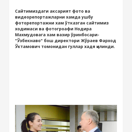
Сайтимиздаги аксарият фото ва
видеорепортажларни хамда ушбу
фоторепортажни хам ўтказган сайтимиз
ходимаси ва фотогроафи Нодира
Махмудовага хам вазир ўринбосари-
"Ўзбекнаво" бош директори Жўраев Фарход
Ўктамович томонидан гуллар хадя қилинди.