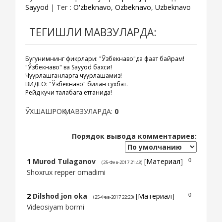
Sayyod
|
Тег
:
O'zbeknavo
,
Ozbeknavo
,
Uzbeknavo
ТЕГИШЛИ МАВЗУЛАРДА:
Бугунимнинг фикрлари: "Ўзбекнаво"да фақат байрам!
"Ўзбекнаво" ва Sayyod бахси!
Чуқурлашганларга чуқурлашамиз!
ВИДЕО: "Ўзбекнаво" билан сухбат.
Рейд кучи талабага етганида!
ЎХШАШРОҚ МАВЗУЛАРДА:
0
Порядок вывода комментариев:
1
Murod Tulaganov
[
Материал
]
0
(25-Фев-2017 21:48)
Shoxrux repper omadimi
2
Dilshod jon oka
[
Материал
]
0
(25-Фев-2017 22:23)
Videosiyam bormi