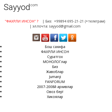
Sayyod
.com
"ФАХРЛИ ИНСОН"
?
| Биз: +99894 695-21-21 (+телеграм)
| эл.почта: sayyod@gmail.com
Бош сахифа
ФАХРЛИ ИНСОН
Суратгох
МОНОЛОГлар
Биз
Жавоблар
Jumanji
FANFORUM
2007-2008й архивлар
Овоз бер!
Хикоялар