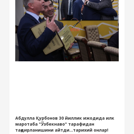
Абдулла Қурбонов 30 йиллик ижодида илк
маротаба "Ўзбекнаво" тарафидан
тақдирланишини айтди...тарихий онлар!