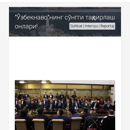
"Ўзбекнаво"нинг сўнгги тақдирлаш
онлари!
Suhbat | Intervyu | Reportaj