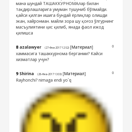
мана шундай ТАШАККУРНОМАлар билан
тақдирлашларига умуман тушуниб бўлмайди.
қайси қилган ишига бундай ёрлиқлар олишди
экан, хайронман. майли зора шу қоғоз ўлгурнинг
масъулиятини ҳис қилиб, янада фаол ижод
қилишса
8
azalawyer
[
Материал
]
0
(27-Фев-2017 12:52)
хаммасига ташаккурнома берганми? Кайси
хизматлар учун?
9
Shirina
[
Материал
]
0
(28-Фев-2017 13:03)
Rayhonchi? nimaga endi yo`q