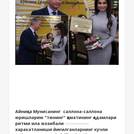
Айниқса Мунисанинг саллона-саллона
юришларию "тюнинг" қоматининг қадамлари
ритми ила жозибали
силкиниши
харакатланиши йиғилганларнинг кучли