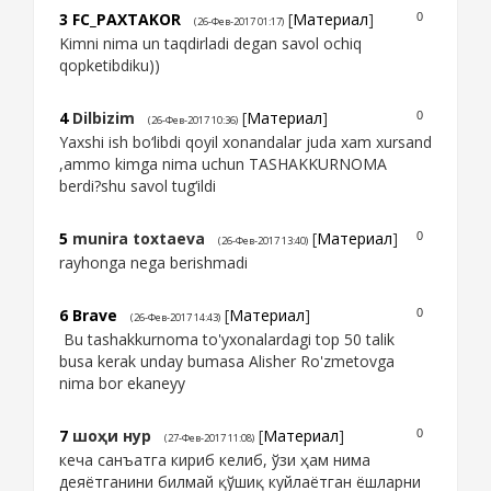
3
FC_PAXTAKOR
[
Материал
]
0
(26-Фев-2017 01:17)
Kimni nima un taqdirladi degan savol ochiq
qopketibdiku))
4
Dilbizim
[
Материал
]
0
(26-Фев-2017 10:36)
Yaxshi ish bo‘libdi qoyil xonandalar juda xam xursand
,ammo kimga nima uchun TASHAKKURNOMA
berdi?shu savol tug‘ildi
5
munira toxtaeva
[
Материал
]
0
(26-Фев-2017 13:40)
rayhonga nega berishmadi
6
Brave
[
Материал
]
0
(26-Фев-2017 14:43)
Bu tashakkurnoma to'yxonalardagi top 50 talik
busa kerak unday bumasa Alisher Ro'zmetovga
nima bor ekaneyy
7
шоҳи нур
[
Материал
]
0
(27-Фев-2017 11:08)
кеча санъатга кириб келиб, ўзи ҳам нима
деяётганини билмай қўшиқ куйлаётган ёшларни