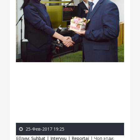
25-Фев-2017 19:25
Бўлим
:
Suhbat | Intervyu | Reportaj
|
Чоп этди
: