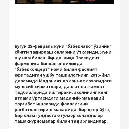
Бугун 25-февраль куни "Ўзбекнаво" ўзининг
сўнгги тақдирлаш онларини ўтказиди. Яъни
шу ном билан. Яқинда чиққан Президент
фармонига биноан эндиликда
"Ўзбекконцерт" номи билан фаолият
юритадиган ушбу ташкилотнинг 2016-йил
давомида Маданият ва санъат сохасидаги
муносиб хизматлари, давлат ва жамоат
тадбирларида иштироки, ахолининг кенг
қатлами ўртасидаги маданий-маънавий
тарғибот ишларида фаоллигини
рағбатлантириш мақсадида бир қатор йўғэ,
бир олам гулдастаю гулзор хонандалар
ташаккурномалар билан тақдирландилар.