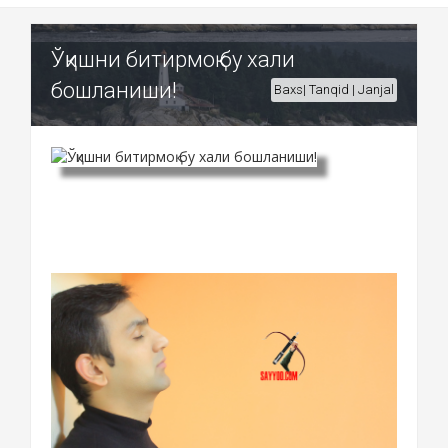
Ўқишни битирмоқ бу хали
бошланиши!
Baxs| Tanqid | Janjal