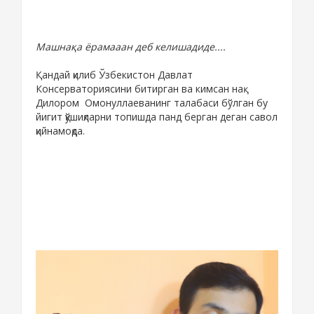
Машнақа ёрамааан деб келишадиде....
Қандай қилиб Ўзбекистон Давлат
Консерваториясини битирган ва кимсан нақ
Дилором Омонуллаеванинг талабаси бўлган бу
йигит қўшиқларни топишда панд берган деган савол
қийнамоқда.