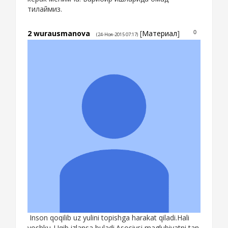
тилаймиз.
2
wurausmanova
[
Материал
]
0
(24-Ноя-2015 07:17)
Inson qoqilib uz yulini topishga harakat qiladi.Hali
yoshku..Uqib izlansa buladi.Asosiysi maglubiyatni tan