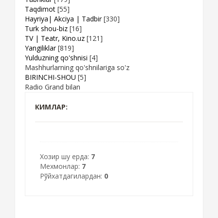
Taqdimot
[55]
Hayriya| Akciya | Tadbir
[330]
Turk shou-biz
[16]
TV | Teatr, Kino.uz
[121]
Yangiliklar
[819]
Yulduzning qo'shnisi
[4]
Mashhurlarning qo'shnilariga so'z
BIRINCHI-SHOU
[5]
Radio Grand bilan
КИМЛАР:
Хозир шу ерда:
7
Мехмонлар:
7
Рўйхатдагилардан:
0