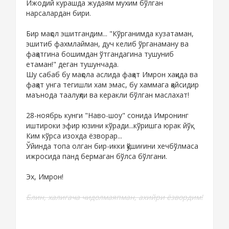
Ижодий курашда жудаям мухим бўлган
нарсалардан бири.
Бир мақол эшитгандим... "Кўрганимда кузатаман,
эшитиб фахмлайман, дуч келиб ўрганаману ва
фақатгина бошимдан ўтгандагина тушуниб
етаман!" деган тушунчада.
Шу сабаб бу мақола аслида фақат Имрон хақида ва
фақат унга тегишли хам эмас, бу хаммага қайсидир
маънода таалуқли ва керакли бўлган маслахат!
28-ноябрь кунги "Наво-шоу" сонида Имронинг
иштироки эфир юзини кўради...кўришга юрак йўқ.
Ким кўрса изохда ёзворар...
Ўйинда топа олган бир-икки қўшиғини хечбўлмаса
ижросида панд бермаган бўлса бўлгани.
Эх, Имрон!
Блин, халигача чидолмаяпман, ахийри ёзвордим!