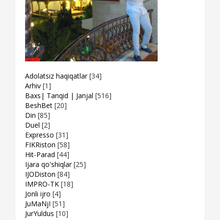
Adolatsiz haqiqatlar
[34]
Arhiv
[1]
Baxs| Tanqid | Janjal
[516]
BeshBet
[20]
Din
[85]
Duel
[2]
Expresso
[31]
FIKRiston
[58]
Hit-Parad
[44]
Ijara qo'shiqlar
[25]
IJODiston
[84]
IMPRO-TK
[18]
Jonli ijro
[4]
JuMaNjI
[51]
JurYuldus
[10]