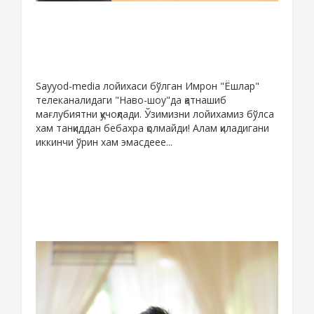
Sayyod-media лойихаси бўлган Имрон "Ёшлар"
телеканалидаги "Наво-шоу"да қатнашиб
мағлубиятни қучоқлади. Ўзимизни лойихамиз бўлса
хам танқиддан бебахра қолмайди! Алам қиладигани
иккинчи ўрин хам эмасдеее...