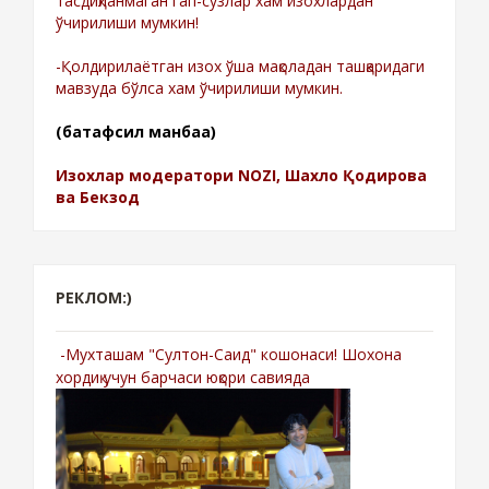
тасдиқланмаган гап-сўзлар хам изохлардан
ўчирилиши мумкин!
-Қолдирилаётган изох ўша мақоладан ташқаридаги
мавзуда бўлса хам ўчирилиши мумкин.
(батафсил манбаа)
Изохлар модератори NOZI, Шахло Қодирова
ва Бекзод
РЕКЛОМ:)
-Мухташам "Султон-Саид" кошонаси! Шохона
хордиқ учун барчаси юқори савияда