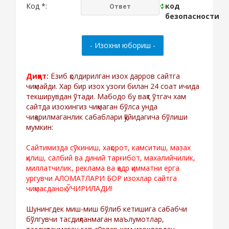
Код *:
Диққат:
Ёзиб қолдирилган изох дарров сайтга
чиқмайди. Хар бир изох узоғи билан 24 соат ичида
текширувдан ўтади. Мабодо бу вақт ўтгач хам
сайтда изохингиз чиқмаган бўлса унда
чиқарилмаганлик сабаблари қўйидагича бўлиши
мумкин:
Сайтимизда сўкиниш, хақорот, камситиш, мазах
қилиш, салбий ва диний тарғибот, махалийчилик,
миллатчилик, реклама ва қадр қимматни ерга
ургувчи АЛОМАТЛАРИ БОР изохлар сайтга
чиқмасданоқ ЎЧИРИЛАДИ!
Шунингдек миш-миш бўлиб кетишига сабабчи
бўлгувчи тасдиқланмаган маълумотлар,