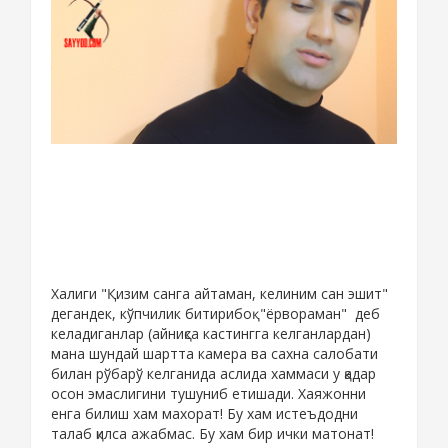
Халиги "Қизим санга айтаман, келиним сан эшит"
дегандек, кўпчилик битирибоқ "ёрвораман" деб
келадиганлар (айниқса кастингга келганлардан)
мана шундай шартта камера ва сахна салобати
билан рўбарў келганида аслида хаммаси у қадар
осон эмаслигини тушуниб етишади. Хаяжонни
енга билиш хам махорат! Бу хам истеъдодни
талаб қилса ажабмас. Бу хам бир ички матонат!