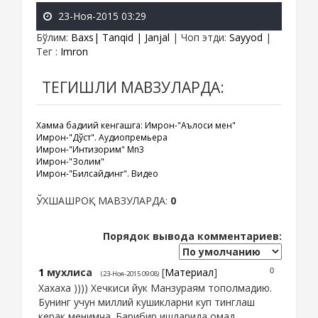
23-Ноя-2015 03:29
Бўлим
:
Baxs| Tanqid | Janjal
|
Чоп этди
:
Sayyod
|
Тег
:
Imron
ТЕГИШЛИ МАВЗУЛАРДА:
Хамма бадиий кенгашга: Имрон-"Аълоси мен"
Имрон-"Дўст". Аудиопремьера
Имрон-"Интизорим" Мп3
Имрон-"Золим"
Имрон-"Билсайдинг". Видео
ЎХШАШРОҚ МАВЗУЛАРДА:
0
Порядок вывода комментариев:
1
мухлиса
[
Материал
]
0
(23-Ноя-2015 09:08)
Хахаха )))) Хечкиси йук Манзураям тополмадию.
Бунинг учун миллий кушикларни куп тинглаш
керак менимча. Барибир ишларида омад