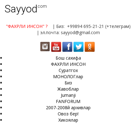
Sayyod
.com
"ФАХРЛИ ИНСОН"
?
| Биз: +99894 695-21-21 (+телеграм)
| эл.почта: sayyod@gmail.com
Бош сахифа
ФАХРЛИ ИНСОН
Суратгох
МОНОЛОГлар
Биз
Жавоблар
Jumanji
FANFORUM
2007-2008й архивлар
Овоз бер!
Хикоялар