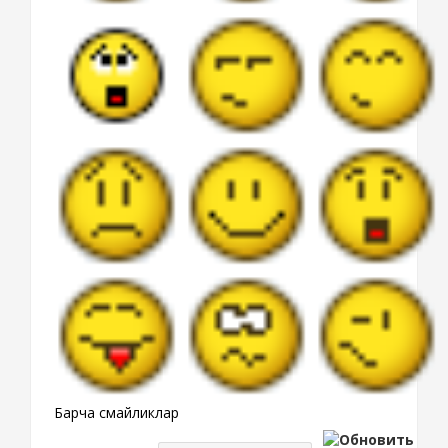
Барча смайликлар