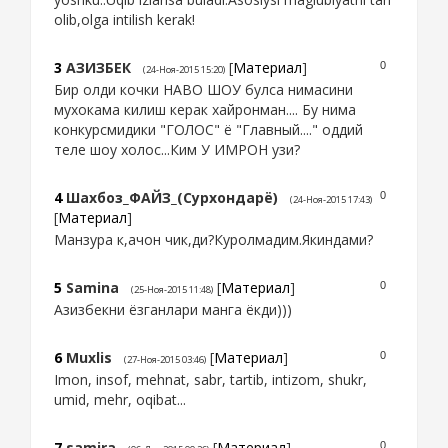
olib,olga intilish kerak!
3
АЗИЗБЕК
[
Материал
]
0
(24-Ноя-2015 15:20)
Бир олди кочки НАВО ШОУ булса нимасини
мухокама килиш керак хайронман.... Бу нима
конкурсмидики "ГОЛОС" ё "Главный...." оддий
теле шоу холос...Ким У ИМРОН узи?
4
Шахбоз_ФАЙЗ_(Сурхондарё)
0
(24-Ноя-2015 17:43)
[
Материал
]
Манзура к,ачон чик,ди?Куролмадим.Якиндами?
5
Samina
[
Материал
]
0
(25-Ноя-2015 11:48)
Азизбекни ёзганлари манга ёкди)))
6
Muxlis
[
Материал
]
0
(27-Ноя-2015 03:46)
Imon, insof, mehnat, sabr, tartib, intizom, shukr,
umid, mehr, oqibat...
7
samira
[
Материал
]
0