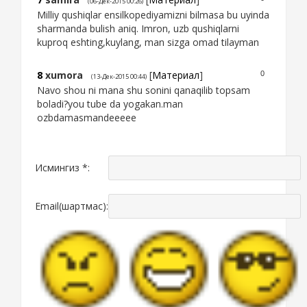
(06-Дек-2015 00:26)
Milliy qushiqlar ensilkopediyamizni bilmasa bu uyinda
sharmanda bulish aniq. Imron, uzb qushiqlarni
kuproq eshting,kuylang, man sizga omad tilayman
8
xumora
[
Материал
]
0
(13-Дек-2015 00:44)
Navo shou ni mana shu sonini qanaqilib topsam
boladi?you tube da yogakan.man
ozbdamasmandeeeee
Исмингиз *:
Email(шартмас):