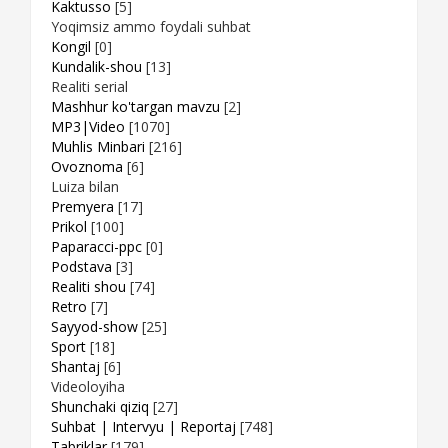
Kaktusso
[5]
Yoqimsiz ammo foydali suhbat
Kongil
[0]
Kundalik-shou
[13]
Realiti serial
Mashhur ko'targan mavzu
[2]
MP3|Video
[1070]
Muhlis Minbari
[216]
Ovoznoma
[6]
Luiza bilan
Premyera
[17]
Prikol
[100]
Paparacci-ppc
[0]
Podstava
[3]
Realiti shou
[74]
Retro
[7]
Sayyod-show
[25]
Sport
[18]
Shantaj
[6]
Videoloyiha
Shunchaki qiziq
[27]
Suhbat | Intervyu | Reportaj
[748]
Tabriklar
[179]