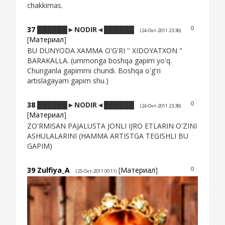
chakkimas.
37
██████►NODIR◄██████
0
(24-Окт-2011 23:36)
[
Материал
]
BU DUNYODA XAMMA O'G'RI '' XIDOYATXON "
BARAKALLA. (ummonga boshqa gapim yo'q.
Chunganla gapimmi chundi. Boshqa o'g'ri
artislagayam gapim shu.)
38
██████►NODIR◄██████
0
(24-Окт-2011 23:38)
[
Материал
]
ZO'RMISAN PAJALUSTA JONLI IJRO ETLARIN O'ZINI
ASHULALARINI (HAMMA ARTISTGA TEGISHLI BU
GAPIM)
39
Zulfiya_A
[
Материал
]
0
(25-Окт-2011 00:11)