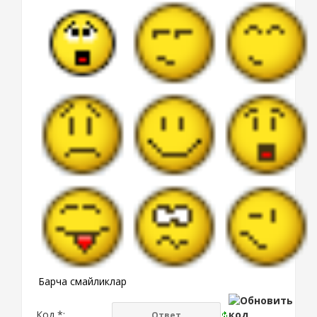
Барча смайликлар
Код *: