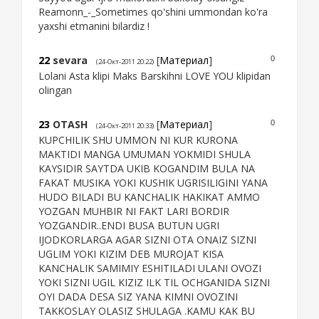
Reamonn_-_Sometimes qo'shini ummondan ko'ra
yaxshi etmanini bilardiz !
22
sevara
[
Материал
]
0
(24-Окт-2011 20:22)
Lolani Asta klipi Maks Barskihni LOVE YOU klipidan
olingan
23
OTASH
[
Материал
]
0
(24-Окт-2011 20:33)
KUPCHILIK SHU UMMON NI KUR KURONA
MAKTIDI MANGA UMUMAN YOKMIDI SHULA
KAYSIDIR SAYTDA UKIB KOGANDIM BULA NA
FAKAT MUSIKA YOKI KUSHIK UGRISILIGINI YANA
HUDO BILADI BU KANCHALIK HAKIKAT AMMO
YOZGAN MUHBIR NI FAKT LARI BORDIR
YOZGANDIR..ENDI BUSA BUTUN UGRI
IJODKORLARGA AGAR SIZNI OTA ONAIZ SIZNI
UGLIM YOKI KIZIM DEB MUROJAT KISA
KANCHALIK SAMIMIY ESHITILADI ULANI OVOZI
YOKI SIZNI UGIL KIZIZ ILK TIL OCHGANIDA SIZNI
OYI DADA DESA SIZ YANA KIMNI OVOZINI
TAKKOSLAY OLASIZ SHULAGA .KAMU KAK BU