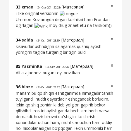
33
xman
[
Материал
]
0
(24-Окт-2011 22:23)
i like original versionnn
Ummon Kozlarngda degan koshikni ham Erondan
ogirlagan
moy drug znaet etu na farskom))
34
saida
[
Материал
]
0
(24-Окт-2011 23:19)
kisavurlar ushndigmi salagamas qushiq aytish
yomgirni tagida turganig bir tigin buldi
35
YasminKa
[
Материал
]
0
(24-Окт-2011 23:28)
Ali atajaonovi bugun toyi bovtikan
36
blaze
[
Материал
]
0
(24-Окт-2011 23:32)
manam bu qo'shiqni eshitganimda nimagadir tanish
tuyilgandi. huddi qayerdadir eshitgandek bo'ludim.
lekin qo'shiq zohidniki deb yolg'on gapirib bekor
qilishibdi. rostini aytishganda hech kim hech narsa
demasdi. hozir birovni qo'shig'ini ko'chirish
xonandalar uchun ham, muhlislar uchun ham oddiy
hol hisoblanadigan bo'pqogan. lekin ummoniki ham