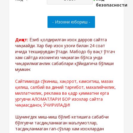
Диққат:
Ёзиб қолдирилган изох дарров сайтга
чиқмайди. Хар бир изох узоғи билан 24 соат
ичида текширувдан ўтади. Мабодо бу вақт ўтгач
хам сайтда изохингиз чиқмаган бўлса унда
чиқарилмаганлик сабаблари қўйидагича бўлиши
мумкин:
Сайтимизда сўкиниш, хақорот, камситиш, мазах
қилиш, салбий ва диний тарғибот, махалийчилик,
миллатчилик, реклама ва қадр қимматни ерга
ургувчи АЛОМАТЛАРИ БОР изохлар сайтга
чиқмасданоқ ЎЧИРИЛАДИ!
Шунингдек миш-миш бўлиб кетишига сабабчи
бўлгувчи тасдиқланмаган маълумотлар,
тасдиқланмаган гап-сўзлар хам изохлардан