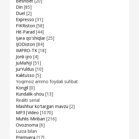
BeshBet
[20]
Din
[85]
Duel
[2]
Expresso
[31]
FIKRiston
[58]
Hit-Parad
[44]
Ijara qo'shiqlar
[25]
IJODiston
[84]
IMPRO-TK
[18]
Jonli ijro
[4]
JuMaNjI
[51]
JurYuldus
[10]
Kaktusso
[5]
Yoqimsiz ammo foydali suhbat
Kongil
[0]
Kundalik-shou
[13]
Realiti serial
Mashhur ko'targan mavzu
[2]
MP3|Video
[1070]
Muhlis Minbari
[216]
Ovoznoma
[6]
Luiza bilan
Premyera
[17]