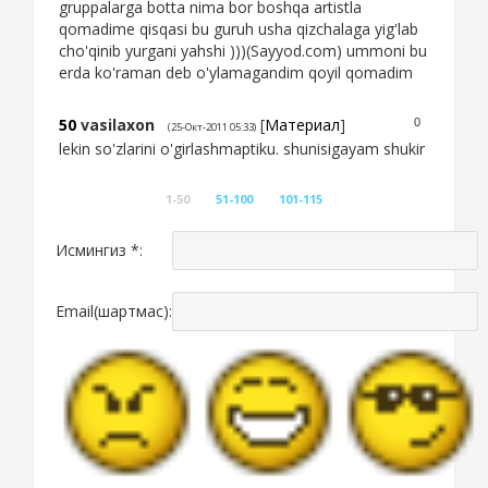
gruppalarga botta nima bor boshqa artistla
qomadime qisqasi bu guruh usha qizchalaga yig'lab
cho'qinib yurgani yahshi )))(Sayyod.com) ummoni bu
erda ko'raman deb o'ylamagandim qoyil qomadim
50
vasilaxon
[
Материал
]
0
(25-Окт-2011 05:33)
lekin so'zlarini o'girlashmaptiku. shunisigayam shukir
1-50
51-100
101-115
Исмингиз *:
Email(шартмас):