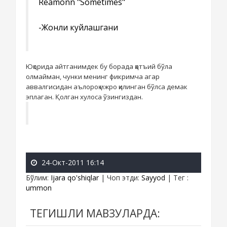
Reamonn "Sometimes"
-Жонли куйлашгани
Юқорида айтганимдек бу борада қатъий бўла
олмайман, чунки менинг фикримча агар
аввалгисидан аълороқ ижро қилинган бўлса демак
эплаган. Қолган хулоса ўзингиздан.
24-Окт-2011 16:14
Бўлим
:
Ijara qo'shiqlar
|
Чоп этди
:
Sayyod
|
Тег
:
ummon
ТЕГИШЛИ МАВЗУЛАРДА: