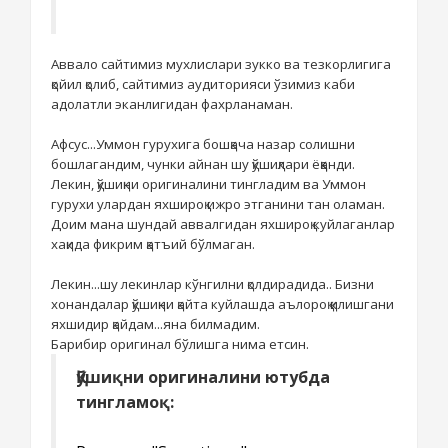
Аввало сайтимиз мухлислари зукко ва тезкорлигига
қойил қолиб, сайтимиз аудиторияси ўзимиз каби
адолатли эканлигидан фахрланаман.
Афсус...Уммон гурухига бошқача назар солишни
бошлагандим, чунки айнан шу қўшиқлари ёққанди.
Лекин, қўшиқни оригиналини тингладим ва Уммон
гурухи улардан яхшироқ ижро этганини тан оламан.
Доим мана шундай аввалгидан яхшироқ куйлаганлар
хақида фикрим қатъий бўлмаган.
Лекин...шу лекинлар кўнгилни қолдирадида.. Бизни
хонандалар қўшиқни қайта куйлашда аълороқ қилишгани
яхшидир қайдам...яна билмадим.
Барибир оригинал бўлишга нима етсин.
Қўшиқни оригиналини ютубда
тингламоқ: