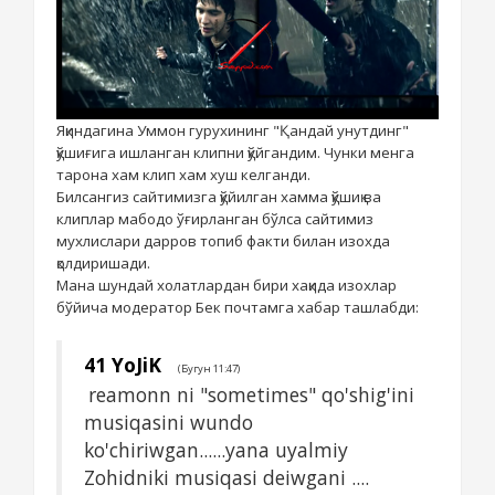
Яқиндагина Уммон гурухининг "Қандай унутдинг"
қўшиғига ишланган клипни қўйгандим. Чунки менга
тарона хам клип хам хуш келганди.
Билсангиз сайтимизга қўйилган хамма қўшиқ ва
клиплар мабодо ўғирланган бўлса сайтимиз
мухлислари дарров топиб факти билан изохда
қолдиришади.
Мана шундай холатлардан бири хақида изохлар
бўйича модератор Бек почтамга хабар ташлабди:
41
YoJiK
(Бугун 11:47)
reamonn ni "sometimes" qo'shig'ini
musiqasini wundo
ko'chiriwgan......yana uyalmiy
Zohidniki musiqasi deiwgani ....