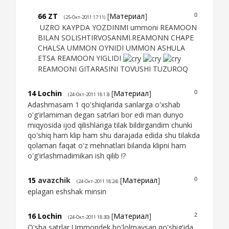
66
ZT
[
Материал
]
0
(25-Окт-2011 17:11)
UZRO KAYPDA YOZDINMI ummoni REAMOON
BILAN SOLISHTIRVOSANMI.REAMONN CHAPE
CHALSA UMMON OYNIDI UMMON ASHULA
ETSA REAMOON YIGLIDI
REAMOONI GITARASINI TOVUSHI TUZUROQ
14
Lochin
[
Материал
]
0
(24-Окт-2011 18:13)
Adashmasam 1 qo'shiqlarida sanlarga o'xshab
o'g'irlamiman degan satrlari bor edi man dunyo
miqyosida ijod qilishlariga tilak bildirgandim chunki
qo'shiq ham klip ham shu darajada edida shu tilakda
qolaman faqat o'z mehnatlari bilanda klipni ham
o'g'irlashmadimikan ish qilib !?
15
avazchik
[
Материал
]
0
(24-Окт-2011 18:24)
eplagan eshshak minsin
16
Lochin
[
Материал
]
2
(24-Окт-2011 18:30)
O'sha satrlar Ummondek bo'lolmaysan qo'shig'ida