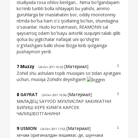
studiyada rosa ishlov berilgan... Nima bo'lgandayam
ko'rinib turibti bolla ishlayapti bu yahshi, ammo
guruhlarga bir maslahatim bor, oddiy monotonniy
ritmda bo'lsa ham o'z ijodlaring bo'lsin, shundagina
o'sasanlar. Hudo ko'rsatmasin, REAMONN sal
qaysarroq odam bo'lsayu avtorlik xuquqini talab qilib
qolsa bu yigitchalar nafaqat uni qo'shig'ini
o'g'irlashgani balki show Bizga kirib qolganiga
pushaymon yerdi.
7
Muzzy
[
Материал
]
1
(24-Окт-2011 16:52)
Zohid shu ashulani topib musiqani so'zidan ajratgani
uchun, musiqa Zohidni deyishgan!!!
8
GAYRAT
[
Материал
]
2
(24-Окт-2011 16:56)
МАЛАДЕЦ SAYYOD МУХЛИСЛАР ХАКИКАТНИ
БИЛИШ КЕРЕ КИМГА КАРСЕК
ЧАЛИШВОТГАНИНИ
9
USMON
[
Материал
]
1
(24-Окт-2011 17:02)
хечам оригиналдан яхшимас-де, шунчаки