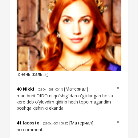
очень жаль...((
40
Nikki
[
Материал
]
0
(25-Окт-2011 00:14)
man buni DIDO ni qo'shig'idan o'g'irlangan bo'sa
kere deb o'ylovdim qidirib hech topolmagandim
boshqa kishiniki ekanda
41
lacoste
[
Материал
]
0
(25-Окт-2011 00:37)
no comment