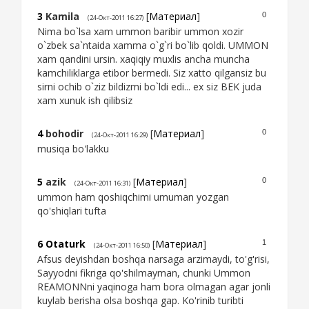
3
Kamila
[
Материал
]
0
(24-Окт-2011 16:27)
Nima bo`lsa xam ummon baribir ummon xozir
o`zbek sa`ntaida xamma o`g`ri bo`lib qoldi. UMMON
xam qandini ursin. xaqiqiy muxlis ancha muncha
kamchiliklarga etibor bermedi. Siz xatto qilgansiz bu
sirni ochib o`ziz bildizmi bo`ldi edi... ex siz BEK juda
xam xunuk ish qilibsiz
4
bohodir
[
Материал
]
0
(24-Окт-2011 16:29)
musiqa bo'lakku
5
azik
[
Материал
]
0
(24-Окт-2011 16:31)
ummon ham qoshiqchimi umuman yozgan
qo'shiqlari tufta
6
Otaturk
[
Материал
]
1
(24-Окт-2011 16:50)
Afsus deyishdan boshqa narsaga arzimaydi, to'g'risi,
Sayyodni fikriga qo'shilmayman, chunki Ummon
REAMONNni yaqinoga ham bora olmagan agar jonli
kuylab berisha olsa boshqa gap. Ko'rinib turibti