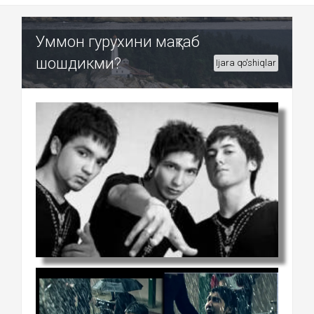
Уммон гурухини мақтаб
шошдикми?
Ijara qo'shiqlar