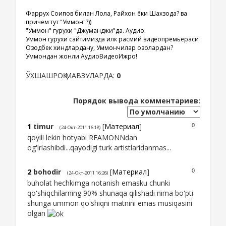
Фаррух Соипов билан Лола, Райхон ёки Шахзода? ва
причем тут "Уммон"?))
"Уммон" гурухи "Джуманджи"да. Аудио.
Уммон гурухи сайтимизда илк расмий видеопремьераси
Озодбек хиндлардану, Уммончилар қозоқлардан?
Уммондан жонли АудиоВидеоИжро!
ЎХШАШРОҚ МАВЗУЛАРДА:
0
Порядок вывода комментариев:
1
timur
[
Материал
]
0
(24-Окт-2011 16:18)
qoyil! lekin hotyabi REAMONNdan
og'irlashibdi...qayodigi turk artistlaridanmas...
2
bohodir
[
Материал
]
0
(24-Окт-2011 16:26)
buholat hechkimga notanish emasku chunki
qo'shiqchilarning 90% shunaqa qilishadi nima bo'pti
shunga ummon qo'shiqni matnini emas musiqasini
olgan