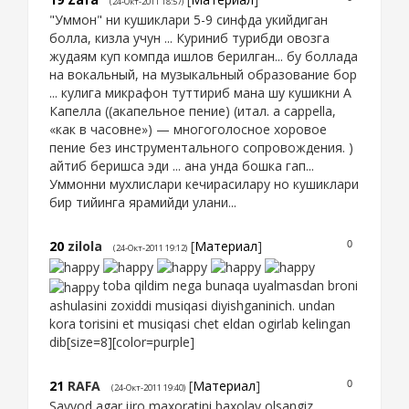
(24-Окт-2011 18:57)
"Уммон" ни кушиклари 5-9 синфда укийдиган
болла, кизла учун ... Куриниб турибди овозга
жудаям куп компда ишлов берилган... бу боллада
на вокальный, на музыкальный образование бор
... кулига микрафон туттириб мана шу кушикни А
Капелла ((акапельное пение) (итал. а cappella,
«как в часовне») — многоголосное хоровое
пение без инструментального сопровождения. )
айтиб беришса эди ... ана унда бошка гап...
Уммонни мухлислари кечирасилару но кушиклари
бир тийинга ярамийди улани...
20
zilola
[
Материал
]
0
(24-Окт-2011 19:12)
toba qildim nega bunaqa uyalmasdan broni
ashulasini zoxiddi musiqasi diyishganinich. undan
kora torisini et musiqasi chet eldan ogirlab kelingan
dib[size=8][color=purple]
21
RAFA
[
Материал
]
0
(24-Окт-2011 19:40)
Sayyod agar ijro maxoratini baxolay olsangiz