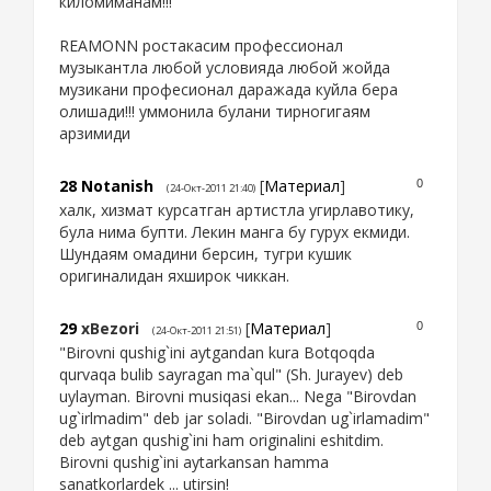
киломиманам!!!
REAMONN ростакасим профессионал
музыкантла любой условияда любой жойда
музикани професионал даражада куйла бера
олишади!!! уммонила булани тирногигаям
арзимиди
28
Notanish
[
Материал
]
0
(24-Окт-2011 21:40)
халк, хизмат курсатган артистла угирлавотику,
була нима бупти. Лекин манга бу гурух екмиди.
Шундаям омадини берсин, тугри кушик
оригиналидан яхширок чиккан.
29
xBezori
[
Материал
]
0
(24-Окт-2011 21:51)
"Birovni qushig`ini aytgandan kura Botqoqda
qurvaqa bulib sayragan ma`qul" (Sh. Jurayev) deb
uylayman. Birovni musiqasi ekan... Nega "Birovdan
ug`irlmadim" deb jar soladi. "Birovdan ug`irlamadim"
deb aytgan qushig`ini ham originalini eshitdim.
Birovni qushig`ini aytarkansan hamma
sanatkorlardek ... utirsin!