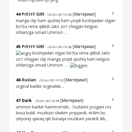
44
PrEttY GiRl
[
Материал
]
0
(25-Окт-2011 01:36)
manga clip ham qushiq ham yoqdi boshqadan olgan
bo'lsa nima qilibdi zato zo'r chiqgan kelgusi
ishlarizga omad Ummon . . .
45
PrEttY GiRl
[
Материал
]
0
(25-Окт-2011 01:38)
boshqadan olgan bo'lsa nima qilibdi zato
zo'r chiqgan clip manga yoqdi qushiq ham kelgusi
ishlarizga omad Ummon . . .
46
Ruslan
[
Материал
]
0
(25-Окт-2011 01:52)
orginal baribir orginalde....
47
Dark
[
Материал
]
0
(25-Окт-2011 02:30)
ummon baribir hammomde... Suzlarini yozgani ros
busa buldi. muzikasi sliwkm yoqqandi, etdim bu
zelyoniy qanaq qib bunaqa muzikani yaratdi dib...