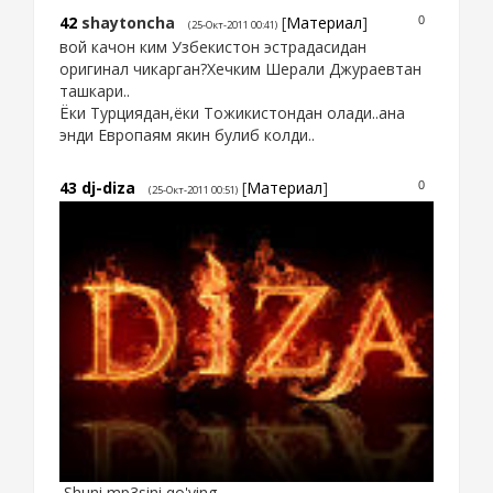
42
shaytoncha
[
Материал
]
0
(25-Окт-2011 00:41)
вой качон ким Узбекистон эстрадасидан
оригинал чикарган?Хечким Шерали Джураевтан
ташкари..
Ёки Турциядан,ёки Тожикистондан олади..ана
энди Европаям якин булиб колди..
43
dj-diza
[
Материал
]
0
(25-Окт-2011 00:51)
Shuni mp3sini qo'ying