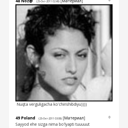
48
Noz@
[
Материал
]
0
(25-Окт-2011 02:48)
Nuqta verguligacha ko'chirishibdiyu))))
49
Poland
[
Материал
]
0
(25-Окт-2011 03:08)
Sayyod ehe sizga nima bo'lyapti tuuuuut