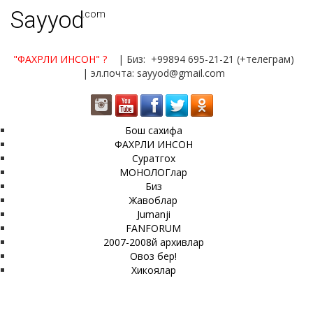
Sayyod
.com
"ФАХРЛИ ИНСОН"
?
| Биз: +99894 695-21-21 (+телеграм)
| эл.почта: sayyod@gmail.com
Бош сахифа
ФАХРЛИ ИНСОН
Суратгох
МОНОЛОГлар
Биз
Жавоблар
Jumanji
FANFORUM
2007-2008й архивлар
Овоз бер!
Хикоялар