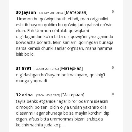
30
Jayson
[
Материал
]
0
(24-Окт-2011 21:54)
Ummon bu qo'wiqni buzib etibdi, man originalini
eshitib hayron qoldim bu qo'wiq juda yahshi qo'wiq
ekan. Ehh Ummon o'ntalab qo'wiqlarni
o'g'irlagandan ko'ra bitta o'z qowig'ini yaratganinda
bowqacha bo'lardi, lekin sanlarni qo'lingdan bunaqa
narsa kemidi chunki sanlar o'g'risan, mana hamma
bilib bo'ldi.
31
8791
[
Материал
]
0
(24-Окт-2011 21:55)
o'g'irlashgan bo'lsayam bo'lmasayam, qo'shig'i
manga yoqmadi
32
arina
[
Материал
]
0
(24-Окт-2011 22:08)
tayra benks etganide "agar biror odamni ideasini
olmoqchi bo'sen, oldin o'yla undan yaxshiro qila
olasanmi? agar shunaqa bo'sa maylin ko'chir" dip
etgan. afsus bitta ummonmas bizani sh.biz.da
ko'chirmachila juda ko'p...