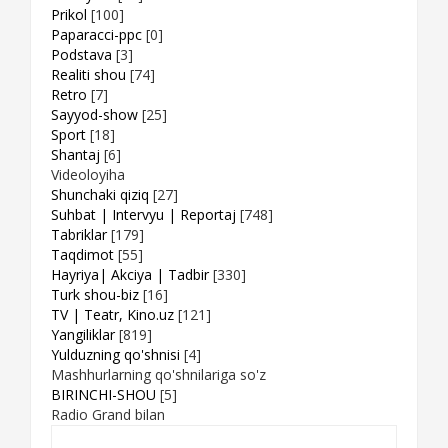
Prikol
[100]
Paparacci-ppc
[0]
Podstava
[3]
Realiti shou
[74]
Retro
[7]
Sayyod-show
[25]
Sport
[18]
Shantaj
[6]
Videoloyiha
Shunchaki qiziq
[27]
Suhbat | Intervyu | Reportaj
[748]
Tabriklar
[179]
Taqdimot
[55]
Hayriya| Akciya | Tadbir
[330]
Turk shou-biz
[16]
TV | Teatr, Kino.uz
[121]
Yangiliklar
[819]
Yulduzning qo'shnisi
[4]
Mashhurlarning qo'shnilariga so'z
BIRINCHI-SHOU
[5]
Radio Grand bilan