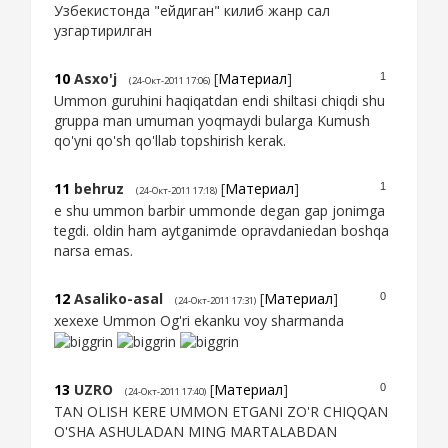
Узбекистонда "ейдиган" килиб жанр сал
узгартирилган
10
Asxo'j
[
Материал
]
1
(24-Окт-2011 17:06)
Ummon guruhini haqiqatdan endi shiltasi chiqdi shu
gruppa man umuman yoqmaydi bularga Kumush
qo'yni qo'sh qo'llab topshirish kerak.
11
behruz
[
Материал
]
1
(24-Окт-2011 17:18)
e shu ummon barbir ummonde degan gap jonimga
tegdi. oldin ham aytganimde opravdaniedan boshqa
narsa emas.
12
Asaliko-asal
[
Материал
]
0
(24-Окт-2011 17:31)
xexexe Ummon Og'ri ekanku voy sharmanda
13
UZRO
[
Материал
]
0
(24-Окт-2011 17:40)
TAN OLISH KERE UMMON ETGANI ZO'R CHIQQAN
O'SHA ASHULADAN MING MARTALABDAN