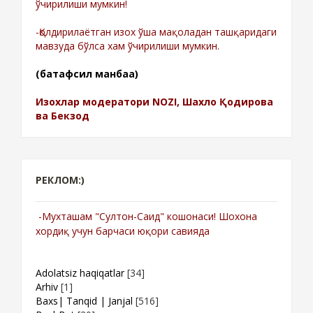
ўчирилиши мумкин!
-Қолдирилаётган изох ўша мақоладан ташқаридаги
мавзуда бўлса хам ўчирилиши мумкин.
(батафсил манбаа)
Изохлар модератори NOZI, Шахло Қодирова
ва Бекзод
РЕКЛОМ:)
-Мухташам "Султон-Саид" кошонаси! Шохона
хордиқ учун барчаси юқори савияда
Adolatsiz haqiqatlar
[34]
Arhiv
[1]
Baxs| Tanqid | Janjal
[516]