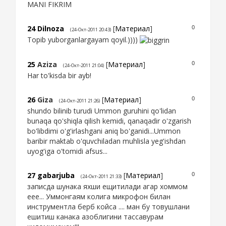
MANI FIKRIM
24
Dilnoza
[
Материал
]
0
(24-Окт-2011 20:43)
Topib yuborganlargayam qoyil.))))
25
Aziza
[
Материал
]
0
(24-Окт-2011 21:04)
Har to'kisda bir ayb!
26
Giza
[
Материал
]
0
(24-Окт-2011 21:26)
shundo bilinib turudi Ummon guruhini qo'lidan
bunaqa qo'shiqla qilish kemidi, qanaqadir o'zgarish
bo'libdimi o'g'irlashgani aniq bo'ganidi...Ummon
baribir maktab o'quvchiladan muhlisla yeg'ishdan
uyog'iga o'tomidi afsus...
27
gabarjuba
[
Материал
]
0
(24-Окт-2011 21:33)
записда шунака яхши ещитилади агар хоммом
еее... Уммонгаям колига микрофон билан
инструментла берб койса .... ман бу товушлани
ешитиш канака азоблигини тассавурам