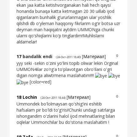
ekan jaa katta ketishvorganakan hali hech qaysi
honanda bunaqa katta ketmagan 20 30 uillab ijod
qiganlaram bunhalik g'ururlanmagan ular yoshlik
qilshdi db o'yleman haqqoniy fikrlarim og'ir botsa uzr
deyman man haqiqatni aytdim UMMONga chunki
ularni qo'shiqlarini ko'p tinglardim!Muhlislarni
aldamelar!
17
bandalik endi
[
Материал
]
0
(24-Окт-2011 18:40)
ууу seki -sekin o'zini yo'lini topib oliwar lekin Orginal
UMMON4ilar zo'rg'a to'plavotgan obro'ilani o'gri
digan nomga aliwtrmena maslahatim!!!!
[color=red]
18
Lochin
[
Материал
]
0
(24-Окт-2011 18:44)
Ummondek bo'lolmaysan qo'shig'ini eshitib
hafsalam pir bo'ldi to'g'risi!Chunki undagi satrlarga
ishongandim o'zlarini halol ijod mehnatlaring bilan
oqlelar Ummonchilar bu do'stona maslahatim !
19
Zafa
[
Материал
]
0