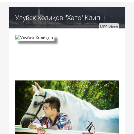
Улуғбек Холиқов-"Хато" Клип
MP3|Video