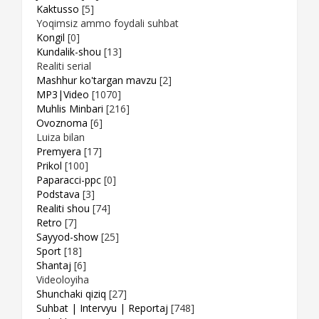
Kaktusso
[5]
Yoqimsiz ammo foydali suhbat
Kongil
[0]
Kundalik-shou
[13]
Realiti serial
Mashhur ko'targan mavzu
[2]
MP3|Video
[1070]
Muhlis Minbari
[216]
Ovoznoma
[6]
Luiza bilan
Premyera
[17]
Prikol
[100]
Paparacci-ppc
[0]
Podstava
[3]
Realiti shou
[74]
Retro
[7]
Sayyod-show
[25]
Sport
[18]
Shantaj
[6]
Videoloyiha
Shunchaki qiziq
[27]
Suhbat | Intervyu | Reportaj
[748]