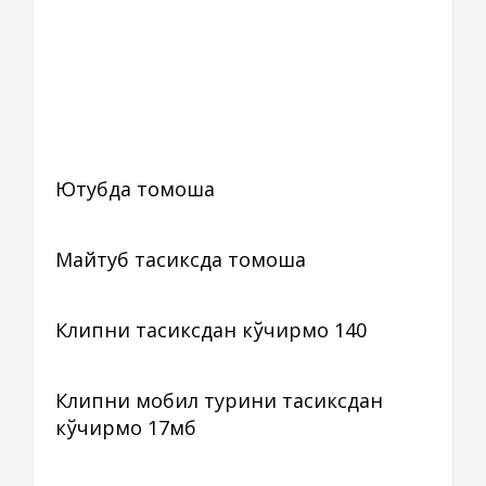
Ютубда томоша
Майтуб тасиксда томоша
Клипни тасиксдан кўчирмоқ 140
Клипни мобил турини тасиксдан
кўчирмоқ 17мб