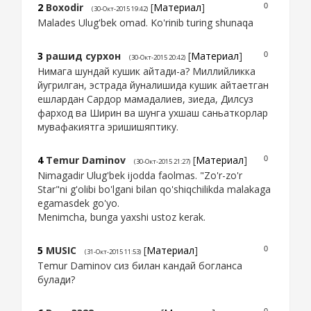
2
Boxodir
[
Материал
]
0
(30-Окт-2015 19:42)
Malades Ulug'bek omad. Ko'rinib turing shunaqa
3
рашид сурхон
[
Материал
]
0
(30-Окт-2015 20:42)
Нимага шундай кушик айтади-а? Миллийликка
йугрилган, эстрада йуналишида кушик айтаетган
ешлардан Сардор мамадалиев, зиеда, Дилсуз
фарход ва Ширин ва шунга ухшаш саньаткорлар
мувафакиятга эришишяптику.
4
Temur Daminov
[
Материал
]
0
(30-Окт-2015 21:27)
Nimagadir Ulug'bek ijodda faolmas. "Zo'r-zo'r
Star"ni g'olibi bo'lgani bilan qo'shiqchilikda malakaga
egamasdek go'yo.
Menimcha, bunga yaxshi ustoz kerak.
5
MUSIC
[
Материал
]
0
(31-Окт-2015 11:53)
Temur Daminov сиз билан кандай богланса
булади?