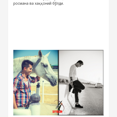
росмана ва хаққоний бўлди.