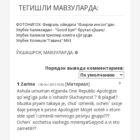
ТЕГИШЛИ МАВЗУЛАРДА:
ФОТОНИГОХ: Февраль ойидаги "Фахрли инсон"дан
Улуғбек Халиковдан - "Good bye!" брутал қўшиқ!
Улуғбек Халиков триллер клипга қўл урди.
Улуғбек Холиқов-"Гавана" Мп3
ЎХШАШРОҚ МАВЗУЛАРДА:
0
Порядок вывода комментариев:
1
Zarina
[
Материал
]
0
(30-Окт-2015 19:25)
Ashula umuman etganda One Republic-Apologize
qo`wig`iga juda o`xshash! Sluchaynost`? Ili plagiat?
Muzika pryam takaya je, chut` izmenili, ochen` sxoje
daje peniye k pesne Apologize! Mojet xoteli v etom
stile spet`i izmenili nemnogo pesnyu gruppi???
Ochen` xochetsa vashego mneniya!Sayyod a vi eto
zametili??