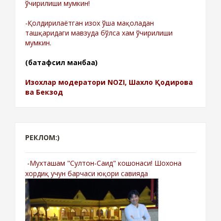
ўчирилиши мумкин!
-Қолдирилаётган изох ўша мақоладан
ташқаридаги мавзуда бўлса хам ўчирилиши
мумкин.
(батафсил манбаа)
Изохлар модератори NOZI, Шахло Қодирова
ва Бекзод
РЕКЛОМ:)
-Мухташам "Султон-Саид" кошонаси! Шохона
хордиқ учун барчаси юқори савияда