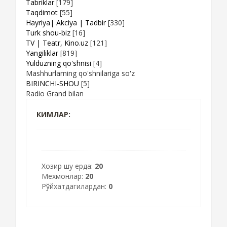
Tabriklar
[179]
Taqdimot
[55]
Hayriya| Akciya | Tadbir
[330]
Turk shou-biz
[16]
TV | Teatr, Kino.uz
[121]
Yangiliklar
[819]
Yulduzning qo'shnisi
[4]
Mashhurlarning qo'shnilariga so'z
BIRINCHI-SHOU
[5]
Radio Grand bilan
КИМЛАР:
Хозир шу ерда:
20
Мехмонлар:
20
Рўйхатдагилардан:
0