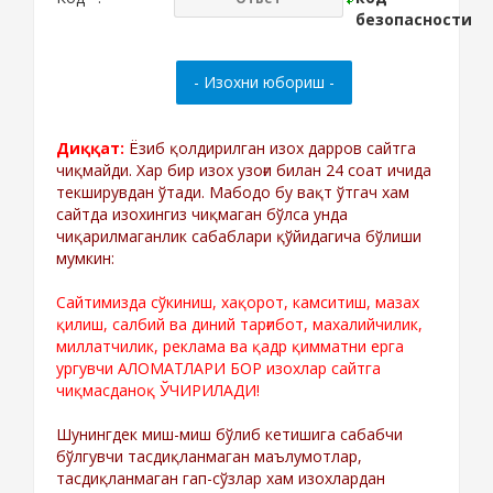
Диққат:
Ёзиб қолдирилган изох дарров сайтга
чиқмайди. Хар бир изох узоғи билан 24 соат ичида
текширувдан ўтади. Мабодо бу вақт ўтгач хам
сайтда изохингиз чиқмаган бўлса унда
чиқарилмаганлик сабаблари қўйидагича бўлиши
мумкин:
Сайтимизда сўкиниш, хақорот, камситиш, мазах
қилиш, салбий ва диний тарғибот, махалийчилик,
миллатчилик, реклама ва қадр қимматни ерга
ургувчи АЛОМАТЛАРИ БОР изохлар сайтга
чиқмасданоқ ЎЧИРИЛАДИ!
Шунингдек миш-миш бўлиб кетишига сабабчи
бўлгувчи тасдиқланмаган маълумотлар,
тасдиқланмаган гап-сўзлар хам изохлардан