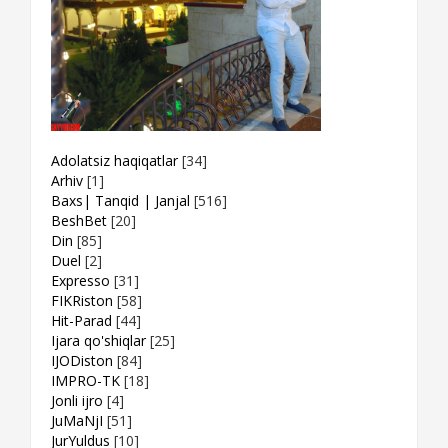
Adolatsiz haqiqatlar
[34]
Arhiv
[1]
Baxs| Tanqid | Janjal
[516]
BeshBet
[20]
Din
[85]
Duel
[2]
Expresso
[31]
FIKRiston
[58]
Hit-Parad
[44]
Ijara qo'shiqlar
[25]
IJODiston
[84]
IMPRO-TK
[18]
Jonli ijro
[4]
JuMaNjI
[51]
JurYuldus
[10]