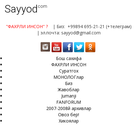
Sayyod
.com
"ФАХРЛИ ИНСОН"
?
| Биз: +99894 695-21-21 (+телеграм)
| эл.почта: sayyod@gmail.com
Бош сахифа
ФАХРЛИ ИНСОН
Суратгох
МОНОЛОГлар
Биз
Жавоблар
Jumanji
FANFORUM
2007-2008й архивлар
Овоз бер!
Хикоялар