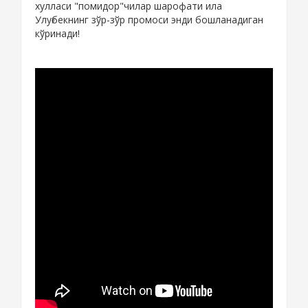
хулласи "помидор"чилар шарофати ила
Улуғбекнинг зўр-зўр промоси энди бошланадиган
кўринади!