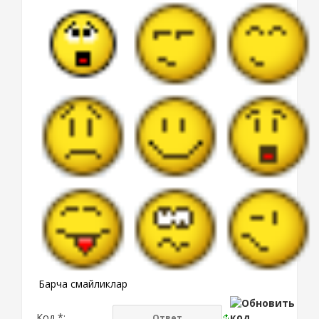
Барча смайликлар
Код *: