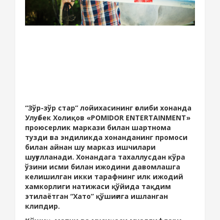
“Зўр-зўр стар” лойихасининг ғолиби хонанда
Улуғбек Холиқов «POMIDOR ENTERTAINMENT»
проюсерлик маркази билан шартнома
тузди ва эндиликда хонанданинг промоси
билан айнан шу марказ ишчилари
шуғулланади. Хонандага тахаллусдан кўра
ўзини исми билан ижодини давомлашга
келишилган икки тарафнинг илк ижодий
хамкорлиги натижаси қўйида тақдим
этилаётган “Хато” қўшиғига ишланган
клипдир.