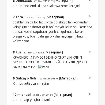
6
Dono3388
[
Материал
]
0
(31-Окт-2015 13:25)
nma mano endi klipda? sakrawi nme keregidi
7
sara
[
Материал
]
0
(31-Окт-2015 14:23)
boshlanishiga bo`ladi. bitta qo`shiq bilan xonandani
kelajagini bashorat qilib bo`lmaydi. lekin shu ketishda
bo`lsa, kuchli raqobatni yorib chiqolmasa kerak.
o`ziga xos, boshqalarga o`xshamaydigan jihatini
ko`rmadim
8
Rus
[
Материал
]
0
(01-Ноя-2015 13:47)
КРАСИВО И КАЧЕСТВЕННО СНЯТЫЙ КЛИП!
МУЗОН ТОЖЕ НОРМАЛЬНЫЙ..ЕСТЬ ЛЮДИ СО
ВКУСОМ У НАС
9
Gulxayo Guli
[
Материал
]
0
(02-Ноя-2015 04:19)
Kim bu artist tanimadim
10
michael
[
Материал
]
0
(03-Ноя-2015 01:48)
Zuuur, gap yuk,bularkanku...