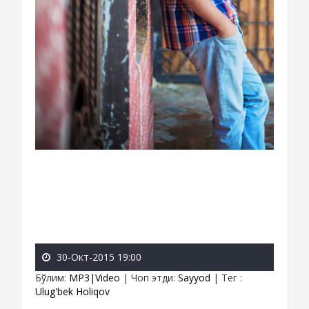
30-Окт-2015 19:00
Бўлим
:
MP3|Video
|
Чоп этди
:
Sayyod
|
Тег
:
Ulug'bek Holiqov