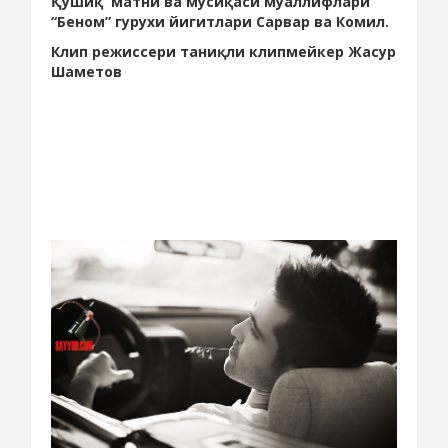
Қўшиқ матни ва мусиқаси муаллифлари
“Беном” гурухи йигитлари Сарвар ва Комил.
Клип режиссери таниқли клипмейкер Жасур
Шаметов