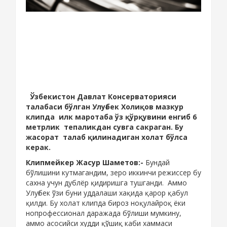
Ўзбекистон Давлат Консерваторияси
талабаси бўлган Улуғбек Холиқов мазкур
клипда илк маротаба ўз қўрқувини енгиб 6
метрлик тепаликдан сувга сакраган. Бу
жасорат талаб қилинадиган холат бўлса
керак.
Клипмейкер Жасур Шаметов:-
Бундай
бўлишини кутмагандим, зеро иккинчи режиссер бу
сахна учун дублёр қидиришга тушганди. Аммо
Улуғбек ўзи буни уддалаши хақида қарор қабул
қилди. Бу холат клипда бироз ноқулайроқ ёки
нопрофессионал даражада бўлиши мумкину,
аммо асосийси худди қўшиқ каби хаммаси