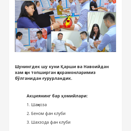
Шунингдек шу куни Қарши ва Навоийдан
хам қон топширган қахрамонларимиз
бўлганидан ғурурландик.
Акциянинг бар ҳомийлари:
1. Шаҳноза
2. Беном фан клуби
3. Шахзода фан клуби