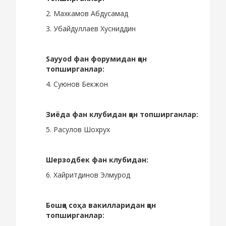
2. Махкамов Абдусамад
3. Убайдуллаев Хусниддин
Sayyod
фан форумидан қон
топширганлар:
4. Суюнов Бекжон
Зиёда фан клубидан қон топширганлар:
5. Расулов Шохрух
Шерзодбек фан клубидан:
6. Хайритдинов Элмурод
Бошқа соҳа вакилларидан қон
топширганлар: