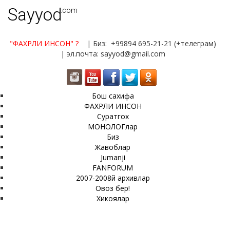
Sayyod
.com
"ФАХРЛИ ИНСОН"
?
| Биз: +99894 695-21-21 (+телеграм)
| эл.почта: sayyod@gmail.com
Бош сахифа
ФАХРЛИ ИНСОН
Суратгох
МОНОЛОГлар
Биз
Жавоблар
Jumanji
FANFORUM
2007-2008й архивлар
Овоз бер!
Хикоялар