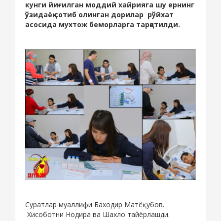
кунги йиғилган моддий хайрияга шу ернинг
ўзидаёқ сотиб олинган дорилар рўйхат
асосида мухтож беморларга тарқатилди.
Суратлар муаллифи Баходир Матёқубов.
Хисоботни Нодира ва Шахло тайёрлашди.