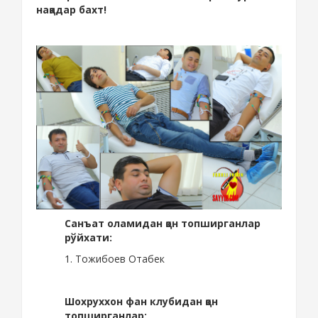
нақадар бахт!
Санъат оламидан қон топширганлар
рўйхати:
1. Тожибоев Отабек
Шохруххон фан клубидан қон
топширганлар: