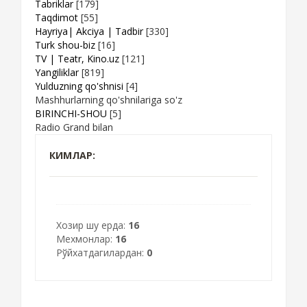
Tabriklar
[179]
Taqdimot
[55]
Hayriya| Akciya | Tadbir
[330]
Turk shou-biz
[16]
TV | Teatr, Kino.uz
[121]
Yangiliklar
[819]
Yulduzning qo'shnisi
[4]
Mashhurlarning qo'shnilariga so'z
BIRINCHI-SHOU
[5]
Radio Grand bilan
КИМЛАР:
Хозир шу ерда:
16
Мехмонлар:
16
Рўйхатдагилардан:
0