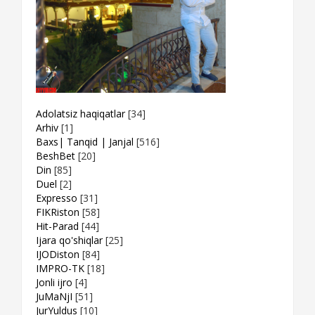
Adolatsiz haqiqatlar
[34]
Arhiv
[1]
Baxs| Tanqid | Janjal
[516]
BeshBet
[20]
Din
[85]
Duel
[2]
Expresso
[31]
FIKRiston
[58]
Hit-Parad
[44]
Ijara qo'shiqlar
[25]
IJODiston
[84]
IMPRO-TK
[18]
Jonli ijro
[4]
JuMaNjI
[51]
JurYuldus
[10]