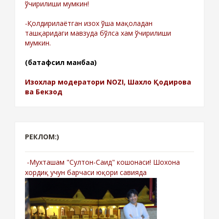
ўчирилиши мумкин!
-Қолдирилаётган изох ўша мақоладан
ташқаридаги мавзуда бўлса хам ўчирилиши
мумкин.
(батафсил манбаа)
Изохлар модератори NOZI, Шахло Қодирова
ва Бекзод
РЕКЛОМ:)
-Мухташам "Султон-Саид" кошонаси! Шохона
хордиқ учун барчаси юқори савияда