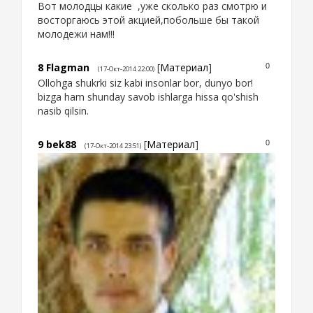
Вот молодцы какие ,уже сколько раз смотрю и
восторгаюсь этой акцией,побольше бы такой
молодежи нам!!!
8
Flagman
[
Материал
]
0
(17-Окт-2014 22:00)
Ollohga shukrki siz kabi insonlar bor, dunyo bor!
bizga ham shunday savob ishlarga hissa qo'shish
nasib qilsin.
9
bek88
[
Материал
]
0
(17-Окт-2014 23:51)