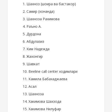
1. Шахноз (шоира ва бастакор)
2. Самир (хонанда)
3. Шахноза Рахимова
4. Раъно А.
5. Дурдона
6. Абдулазиз
7. Ким Надежда
8. Жахонгир
9. Шавкат
10. Beeline call center ходимлари
11. Камила Бабахаджаева
12. Асал
13. Шахноза
14. Хакимова Шахзода
15. Хакимова Нилуфар