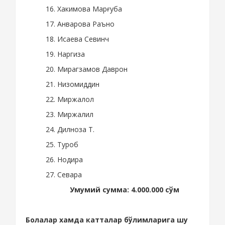
16. Хакимова Марғуба
17. Анварова Раъно
18. Исаева Севинч
19. Наргиза
20. Мирагзамов Даврон
21. Низомиддин
22. Миржалол
23. Миржалил
24. Дилноза Т.
25. Туроб
26. Нодира
27. Севара
Умумий
сумма
: 4.000.000
с
ўм
Болалар хамда катталар бўлимларига шу