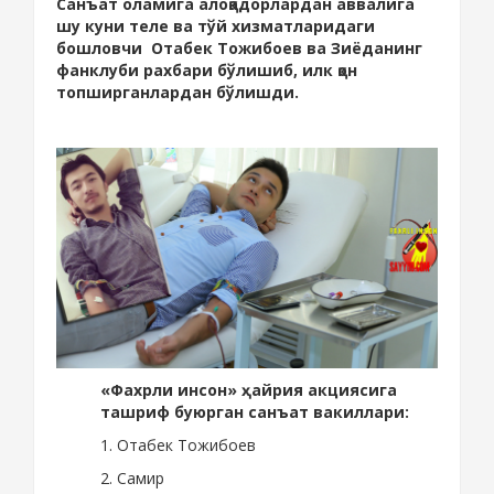
Санъат оламига алоқадорлардан аввалига
шу куни теле ва тўй хизматларидаги
бошловчи Отабек Тожибоев ва Зиёданинг
фанклуби рахбари бўлишиб, илк қон
топширганлардан бўлишди.
«Фахрли инсон»
ҳайрия акциясига
ташриф буюрган санъат вакиллари:
1. Отабек Тожибоев
2. Самир