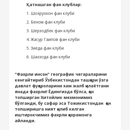
Қатнашган фан клублар:
1. Шохруххон фан клуби
2. Беном фан клуби
3. Шерзодбек фан клуби
4. Жасур Гаипов фан клуби
5. Зиёда фан клуби
6. Шахзода фан клуби
"Фахрли инсон" географик чегараларини
кенгайтириб Ўзбекистондан ташқари ўзга
давлат фуқароларини хам жалб қилаётгани
янада фахрли! Ёдингизда бўлса, қон
топширган Хитойлик мехмонимиз
бўлганди, бу сафар эса Тожикистондан қон
топширишга ният қилиб келган
иштирокчимиз фахрли қахрамонга
айланди.