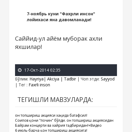
7-ноябрь куни "Фахрли инсон"
лойихаси яна давомланади!
Саййид-ул айём муборак ахли
яхшилар!
17-Окт-2014 02:35
Бўлим
:
Hayriya| Akciya | Tadbir
|
Чоп этди
:
Sayyod
|
Тег
:
Faxrli inson
ТЕГИШЛИ МАВЗУЛАРДА:
Қон топшириш акцияси хақида батафсил!
Соипов қони "почин" бўлди. Қон топшириш акциясидан
Байрам концерти ва хайрия тадбиридан!+Видео
6 июль-барча қон топшириш акциясига!