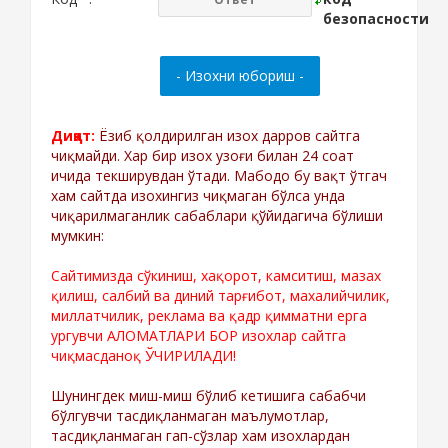
Диққат:
Ёзиб қолдирилган изох дарров сайтга
чиқмайди. Хар бир изох узоғи билан 24 соат
ичида текширувдан ўтади. Мабодо бу вақт ўтгач
хам сайтда изохингиз чиқмаган бўлса унда
чиқарилмаганлик сабаблари қўйидагича бўлиши
мумкин:
Сайтимизда сўкиниш, хақорот, камситиш, мазах
қилиш, салбий ва диний тарғибот, махалийчилик,
миллатчилик, реклама ва қадр қимматни ерга
ургувчи АЛОМАТЛАРИ БОР изохлар сайтга
чиқмасданоқ ЎЧИРИЛАДИ!
Шунингдек миш-миш бўлиб кетишига сабабчи
бўлгувчи тасдиқланмаган маълумотлар,
тасдиқланмаган гап-сўзлар хам изохлардан