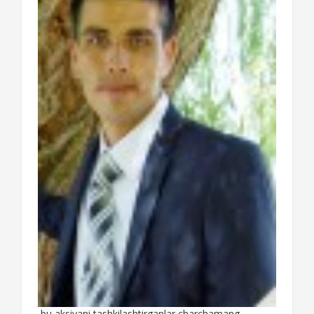
bu aksiyani tashkilashtirganlar charchamang