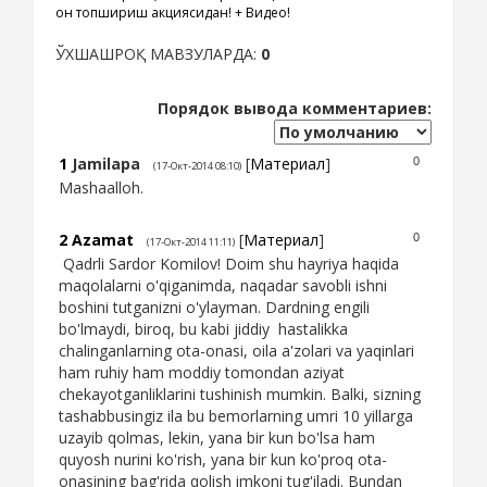
Қон топшириш акциясидан! + Видео!
ЎХШАШРОҚ МАВЗУЛАРДА:
0
Порядок вывода комментариев:
1
Jamilapa
[
Материал
]
0
(17-Окт-2014 08:10)
Mashaalloh.
2
Azamat
[
Материал
]
0
(17-Окт-2014 11:11)
Qadrli Sardor Komilov! Doim shu hayriya haqida
maqolalarni o'qiganimda, naqadar savobli ishni
boshini tutganizni o'ylayman. Dardning engili
bo'lmaydi, biroq, bu kabi jiddiy hastalikka
chalinganlarning ota-onasi, oila a'zolari va yaqinlari
ham ruhiy ham moddiy tomondan aziyat
chekayotganliklarini tushinish mumkin. Balki, sizning
tashabbusingiz ila bu bemorlarning umri 10 yillarga
uzayib qolmas, lekin, yana bir kun bo'lsa ham
quyosh nurini ko'rish, yana bir kun ko'proq ota-
onasining bag'rida qolish imkoni tug'iladi. Bundan