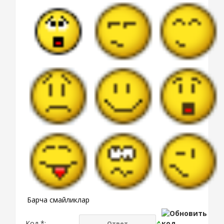
Барча смайликлар
Код *: