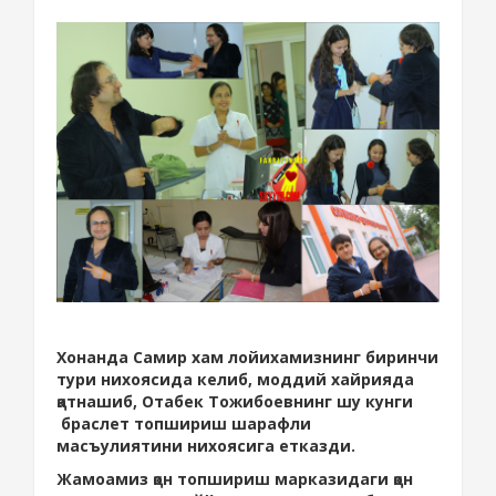
Хонанда Самир хам лойихамизнинг биринчи
тури нихоясида келиб, моддий хайрияда
қатнашиб, Отабек Тожибоевнинг шу кунги
браслет топшириш шарафли
масъулиятини нихоясига етказди.
Жамоамиз қон топшириш марказидаги қон