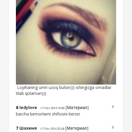
Loyihaning umri uzoq bulsin))) ishingizga omadlar
tilab qolaman)))
6
ledylove
[
Материал
]
0
(17-Окт-2014 19:28)
barcha bemorlarni shifosini bersin
7
Шахиня
[
Материал
]
0
(17-Окт-2014 20:24)