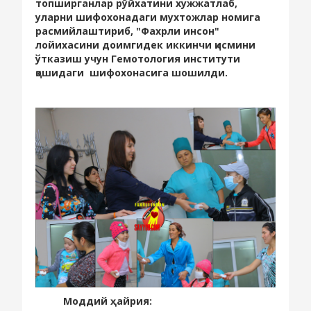
топширганлар рўйхатини хужжатлаб,
уларни шифохонадаги мухтожлар номига
расмийлаштириб, "Фахрли инсон"
лойихасини доимгидек иккинчи қисмини
ўтказиш учун Гемотология институти
қошидаги шифохонасига шошилди.
Моддий ҳайрия: