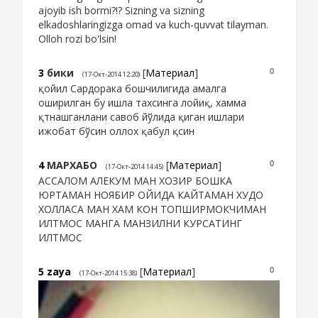
ajoyib ish bormi?!? Sizning va sizning
elkadoshlaringizga omad va kuch-quvvat tilayman.
Olloh rozi bo'lsin!
3
бики
[
Материал
]
0
(17-Окт-2014 12:20)
қойил Сардорака бошчилигида амалга
оширилган бу ишла тахсинга лойиқ, хамма
қтнашганлани савоб йўлида қиган ишлари
ижобат бўсин оллох қабул қсин
4
МАРХАБО
[
Материал
]
0
(17-Окт-2014 14:45)
АССАЛОМ АЛЕКУМ МАН ХОЗИР БОШКА
ЮРТАМАН НОЯБИР ОЙИДА КАЙТАМАН ХУДО
ХОЛЛАСА МАН ХАМ КОН ТОПШИРМОКЧИМАН
ИЛТМОС МАНГА МАНЗИЛНИ КУРСАТИНГ
ИЛТМОС
5
zaya
[
Материал
]
0
(17-Окт-2014 15:38)