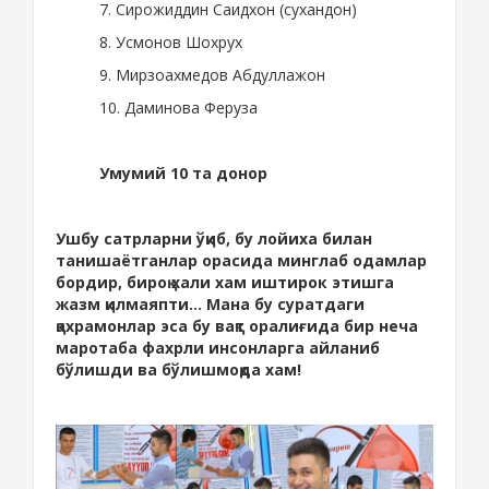
7. Сирожиддин Саидхон (сухандон)
8. Усмонов Шохрух
9. Мирзоахмедов Абдуллажон
10. Даминова Феруза
Умумий 10 та донор
Ушбу сатрларни ўқиб, бу лойиха билан
танишаётганлар орасида минглаб одамлар
бордир, бироқ хали хам иштирок этишга
жазм қилмаяпти... Мана бу суратдаги
қахрамонлар эса бу вақт оралиғида бир неча
маротаба фахрли инсонларга айланиб
бўлишди ва бўлишмоқда хам!