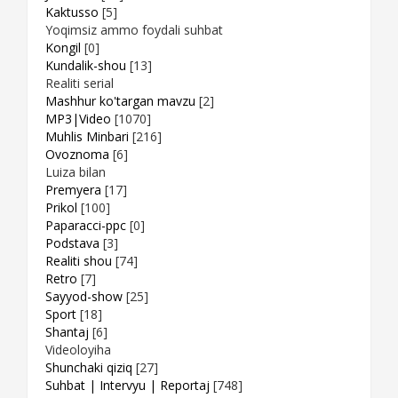
Kaktusso
[5]
Yoqimsiz ammo foydali suhbat
Kongil
[0]
Kundalik-shou
[13]
Realiti serial
Mashhur ko'targan mavzu
[2]
MP3|Video
[1070]
Muhlis Minbari
[216]
Ovoznoma
[6]
Luiza bilan
Premyera
[17]
Prikol
[100]
Paparacci-ppc
[0]
Podstava
[3]
Realiti shou
[74]
Retro
[7]
Sayyod-show
[25]
Sport
[18]
Shantaj
[6]
Videoloyiha
Shunchaki qiziq
[27]
Suhbat | Intervyu | Reportaj
[748]