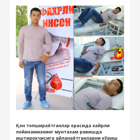
Қон топшираётганлар орасида хайрли
лойихамизнинг мунтазам равишда
иштирокчисига айланаётганларни кўриш