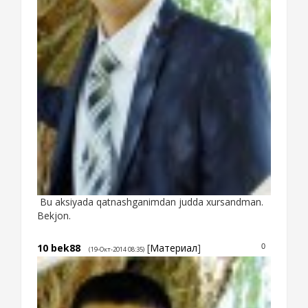
Bu aksiyada qatnashganimdan judda xursandman.
Bekjon.
10
bek88
[
Материал
]
0
(19-Окт-2014 08:35)