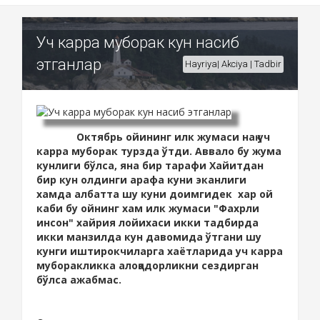
Уч карра муборак кун насиб
этганлар
Hayriya| Akciya | Tadbir
Октябрь ойининг илк жумаси нақ уч
карра муборак турзда ўтди. Аввало бу жума
кунлиги бўлса, яна бир тарафи Хайитдан
бир кун олдинги арафа куни эканлиги
хамда албатта шу куни доимгидек хар ой
каби бу ойнинг хам илк жумаси "Фахрли
инсон" хайрия лойихаси икки тадбирда
икки манзилда кун давомида ўтгани шу
кунги иштирокчиларга хаётларида уч карра
муборакликка алоқадорликни сездирган
бўлса ажабмас.