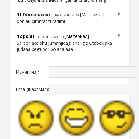
11
Durdonaxon
[
Материал
]
0
(19-Окт-2014 22:27)
dorilari qimmat turadimi
12
polat
[
Материал
]
0
(21-Окт-2014 00:32)
Sardor aka shu jumanjidagi sherigiz Otabek aka
judaaa beg'ubor bolada aaa
Исмингиз *:
Email(шартмас):