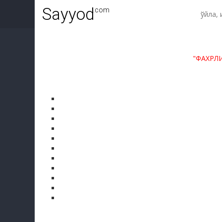
Sayyod
.com
"ФАХРЛ