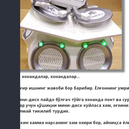
Эх хонандалар, хонандалар...
Қинғир ишнинг жавоби бор барибир. Ёлғоннинг умри
Мини-диск пайдо бўлгач тўйга хонанда понт ва с
улар учун қўшиқни мини-диск куйласа хам, оғзини
бўлмай тикилиб турдик.
Лекин хамма нарсанинг хам охири бор, айниқса ёл