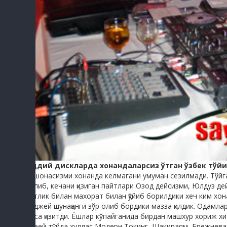
Оддий дискларда хонандаларсиз ўтган ўзбек тўй
-Ишонасизми хонанда келмагани умуман сезилмади. Тўйга х
бўлиб, кечани қизиган пайтлари Озод дейсизми, Юлдуз д
кетлик билан махорат билан қўйиб борилдики хеч ким хона
диджей шунақанги зўр олиб бордики мазза қилдик. Одамла
роса қизитди. Ёшлар кўпайганида бирдан машхур хориж х
Эхеей тўйда хуллас Модерн Токинг, Шакираям, Брежневая