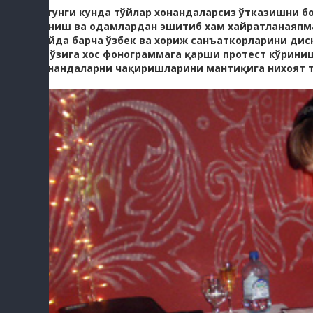
Бугунги кунда тўйлар хонандаларсиз ўтказишни б
таниш ва одамлардан эшитиб хам хайратланаяпман
Тўйда барча ўзбек ва хориж санъаткорларини ди
бу ўзига хос фонограммага қарши протест кўрини
хонандаларни чақиришларини мантиқига нихоят 