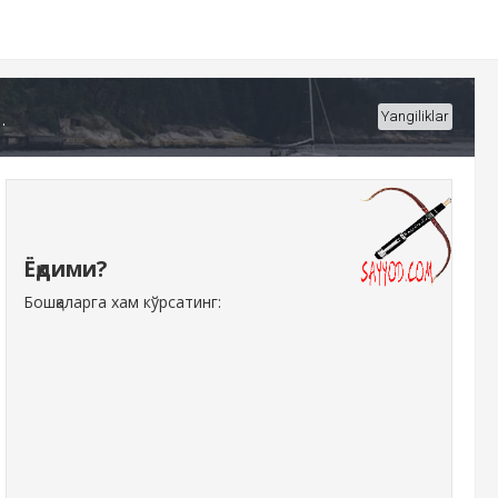
.
Yangiliklar
Ёқдими?
Бошқаларга хам кўрсатинг: