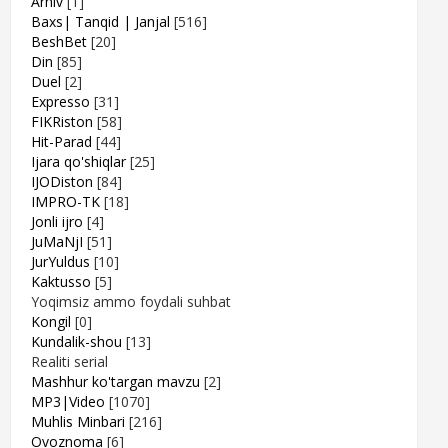
Arhiv
[1]
Baxs| Tanqid | Janjal
[516]
BeshBet
[20]
Din
[85]
Duel
[2]
Expresso
[31]
FIKRiston
[58]
Hit-Parad
[44]
Ijara qo'shiqlar
[25]
IJODiston
[84]
IMPRO-TK
[18]
Jonli ijro
[4]
JuMaNjI
[51]
JurYuldus
[10]
Kaktusso
[5]
Yoqimsiz ammo foydali suhbat
Kongil
[0]
Kundalik-shou
[13]
Realiti serial
Mashhur ko'targan mavzu
[2]
MP3|Video
[1070]
Muhlis Minbari
[216]
Ovoznoma
[6]