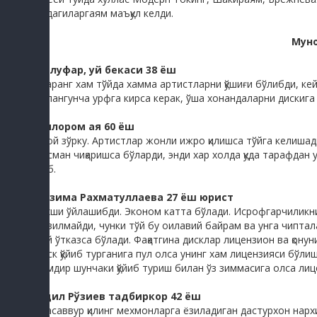
уйдагиларгаям маъқул келди.
Мун
Нилуфар, уй бекаси 38 ёш
-Қаранг хам тўйда хамма артистларни қўшиғи бўлибди, кейин
уйлангунча урфга кирса керак, ўша хонандаларни дискига
Дилором ая 60 ёш
-Вой зўрку. Артистлар жонли ижро қилишса тўйга келишади
расман чиқаришса бўларди, энди хар холда қуда тарафдан 
деб.
Нозима Рахматуллаева 27 ёш юрист
-Яхши ўйлашибди. Эконом катта бўлади. Исрофгарчиликни 
бузилмайди, чунки тўй бу оилавий байрам ва унга чиптал
тўй ўтказса бўлади. Фақатгина дисклар лицензион ва қону
диск қўйиб турганига пул олса унинг хам лицензияси бўл
кимдир шунчаки қўйиб туриш билан ўз зиммасига олса лиц
Одил Рўзиев тадбиркор 42 ёш
-Тасаввур қилинг мехмонларга ёзиладиган дастурхон нар