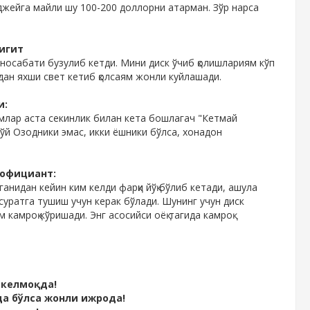
иджейга майли шу 100-200 доллорни атарман. Зўр нарса
игит
осабати бузулиб кетди. Мини диск ўчиб қолишлариям кўп
дан яхши свет кетиб қолсаям жонли куйлашади.
и:
амлар аста секинлик билан кета бошлагач "Кетмай
тўй Озодники эмас, икки ёшники бўлса, хонадон
 официант:
ганидан кейин ким келди фарқи йўқ бўлиб кетади, ашула
суратга тушиш учун керак бўлади. Шунинг учун диск
камроқ кўришади. Энг асосийси оёқ тагида камроқ
 келмоқда!
да бўлса жонли ижрода!