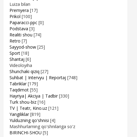
Luiza bilan
Premyera
[17]
Prikol
[100]
Paparacci-ppc
[0]
Podstava
[3]
Realiti shou
[74]
Retro
[7]
Sayyod-show
[25]
Sport
[18]
Shantaj
[6]
Videoloyiha
Shunchaki qiziq
[27]
Suhbat | Intervyu | Reportaj
[748]
Tabriklar
[179]
Taqdimot
[55]
Hayriya| Akciya | Tadbir
[330]
Turk shou-biz
[16]
TV | Teatr, Kino.uz
[121]
Yangiliklar
[819]
Yulduzning qo'shnisi
[4]
Mashhurlarning qo'shnilariga so'z
BIRINCHI-SHOU
[5]