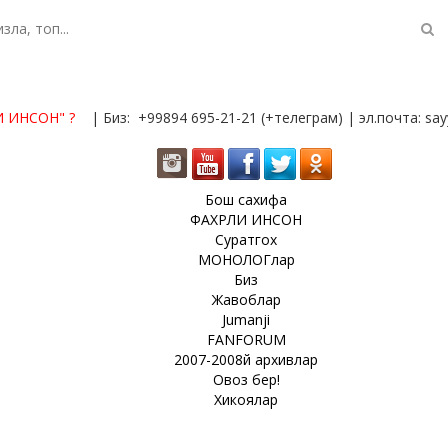
И ИНСОН"
?
| Биз: +99894 695-21-21 (+телеграм) | эл.почта: s
Бош сахифа
ФАХРЛИ ИНСОН
Суратгох
МОНОЛОГлар
Биз
Жавоблар
Jumanji
FANFORUM
2007-2008й архивлар
Овоз бер!
Хикоялар