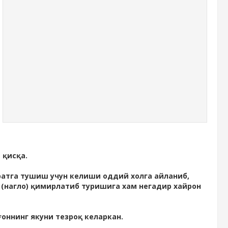
 қисқа.
уратга тушиш учун келиши оддий холга айланиб,
 (нагло) қимирлатиб туришига хам негадир хайрон
ғоннинг якуни тезроқ келаркан.