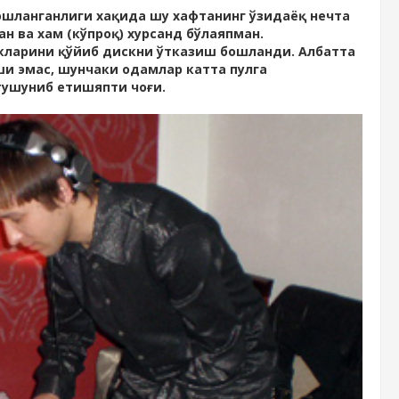
ошланганлиги хақида шу хафтанинг ўзидаёқ нечта
 ва хам (кўпроқ) хурсанд бўлаяпман.
скларини қўйиб дискни ўтказиш бошланди. Албатта
ши эмас, шунчаки одамлар катта пулга
тушуниб етишяпти чоғи.