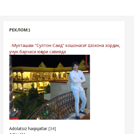
РЕКЛОМ:)
-Мухташам "Султон-Саид" кошонаси! Шохона хордиқ
учун барчаси юқори савияда
Adolatsiz haqiqatlar
[34]