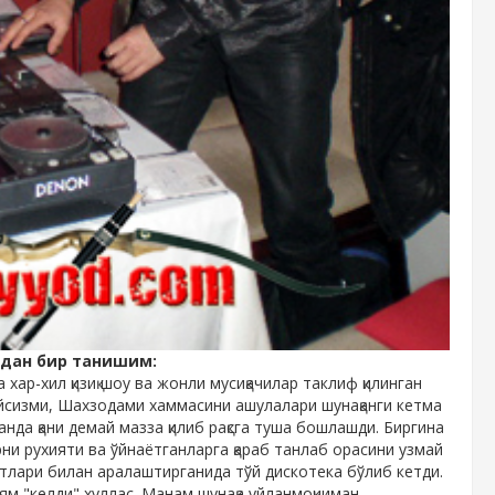
идан бир танишим:
ар-хил қизиқ шоу ва жонли мусиқачилар таклиф қилинган
ейсизми, Шахзодами хаммасини ашулалари шунақанги кетма
нда қани демай мазза қилиб рақсга туша бошлашди. Биргина
рни рухияти ва ўйнаётганларга қараб танлаб орасини узмай
итлари билан аралаштирганида тўй дискотека бўлиб кетди.
м "келди" хуллас. Манам шунақа уйланмоқчиман,