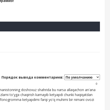
ирамиз!
Порядок вывода комментариев:
0
urkmanistonning doshovuz shahrida bu narsa allaqachon an'ana
zlarni to'yga chaqirish kamayib ketyapdi chunki haqiqatdan
o fonogromma ketyapdimi farqi yo'q muhimi bir nimani ovozi