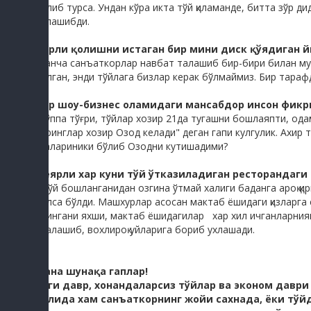
бўлиб турса. Ундан кўра икта тўй қиламанде, битта зўр д
ўйлашибди.
Сирли қолишни истаган бир мини диск қўядиган й
-Қанча санъаткорлар навбат талашиб бир-бири билан мун
бўлган, энди тўйлага бизлар керак бўлмаймиз. Бир тараф
Бир шоу-бизнес оламидаги мансабдор инсон фикр
-Тўппа тўғри, тўйлар хозир 21да тугашни бошлаяпти, од
туринглар хозир Озод келади" деган гапи кулгулик. Ахир 
эгалариники бўлиб Озодни кутишадими?
Деярли хар куни тўй ўтказиладиган ресторандаги
- Тўй бошланганидан озгина ўтмай халиги баданга ароқ қир
бўлса бўлди. Машхурлар асосан мактаб ёшидаги қизларга 
қилингани яхши, мактаб ёшидагилар хар хил ичганларниям 
ўралашиб, вохлироқ уйларига бориб ухлашади.
Мана шунақа гаплар!
Янги давр, хонандаларсиз тўйлар ва эконом даври
Аслида хам санъаткорнинг жойи сахнада, ёки тўй