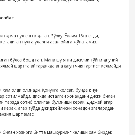
осабат
 қанча пул ёнгга қолган. Зўрку. Ўғлим 16га етди,
 кетадиган пулга уларни асал ойига жўнатамиз.
ган бўлса бошқа гап. Мана шу янги дисклик тўйни қонуний
уялмай шартта айтардикда ана қонун чиққан артист келмайди
хам олди олинади. Қонунга келсак, бунда қонун
ар сотилмайди, дискда исталган хонандани диски билан
ний тарзда сотиб олинган бўлиниши керак. Диджей агар
иши керак, агар тўйда джиджейликни хонадон эгаларидан
ензия шарт эмас.
хи билан хозирги битта машхурнинг келиши хам бирдек