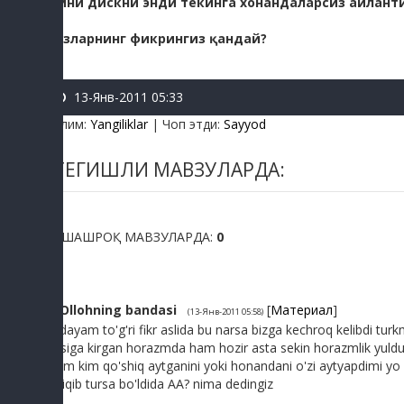
Мини дискни энди текинга хонандаларсиз айлант
Сизларнинг фикрингиз қандай?
13-Янв-2011 05:33
Бўлим
:
Yangiliklar
|
Чоп этди
:
Sayyod
ТЕГИШЛИ МАВЗУЛАРДА:
ЎХШАШРОҚ МАВЗУЛАРДА:
0
1
Ollohning bandasi
[
Материал
]
(13-Янв-2011 05:58)
Judayam to'g'ri fikr aslida bu narsa bizga kechroq kelibdi t
tusiga kirgan horazmda ham hozir asta sekin horazmlik yuldu
ham kim qo'shiq aytganini yoki honandani o'zi aytyapdimi y
chiqib tursa bo'ldida AA? nima dedingiz