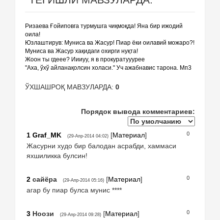
Ризаева Ғойиповга турмушга чиқмоқда! Яна бир ижодий
оила!
Юзлаштирув: Муниса ва Жасур! Пиар ёки оилавий можаро?!
Муниса ва Жасур хақидаги охирги нуқта!
Жоон ты гдеее? Иииуу, я в прокуратууурее
"Аха, ўхў айланақолсин холаси." Уч ажабнавис тарона. Мп3
ЎХШАШРОҚ МАВЗУЛАРДА:
0
Порядок вывода комментариев:
0
1
Graf_MK
[
Материал
]
(29-Апр-2014 04:02)
Жасурни худо бир балодан асрабди, хаммаси
яхшиликка булсин!
0
2
сайёра
[
Материал
]
(29-Апр-2014 05:16)
агар бу пиар булса мунис ****
0
3
Ноози
[
Материал
]
(29-Апр-2014 09:28)