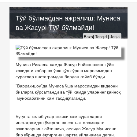
Тўй бўлмасдан ажралиш: Муниса
ва Жасур! Тўй бўлмайди!
Baxs| Tanqid | Janjal
Муниса Ризаева хамда Жасур Ғойиповнинг тўйи
хақидаги хабар ва ўша қўл сўраш маросимидан
суратлар инстаграмдан бирдан ғойиб бўлди.
"Варрак-шоу"да Муниса ўша маросимдан видеони
бизларга кўрсатганди ва тўй хамда уларнинг қайноқ
муносабатини хам тасдиқлаганди.
Бугунга келиб улар иккиси хам суратларни
инстаграмдан ўчирган ва санъат оламидаги
вакилларнинг айтишича, аслида Жасур Мунисани
бир кўришда ёқтиргану шартта уйланаман деган.