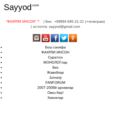
Sayyod
.com
"ФАХРЛИ ИНСОН"
?
| Биз: +99894 695-21-21 (+телеграм)
| эл.почта: sayyod@gmail.com
Бош сахифа
ФАХРЛИ ИНСОН
Суратгох
МОНОЛОГлар
Биз
Жавоблар
Jumanji
FANFORUM
2007-2008й архивлар
Овоз бер!
Хикоялар