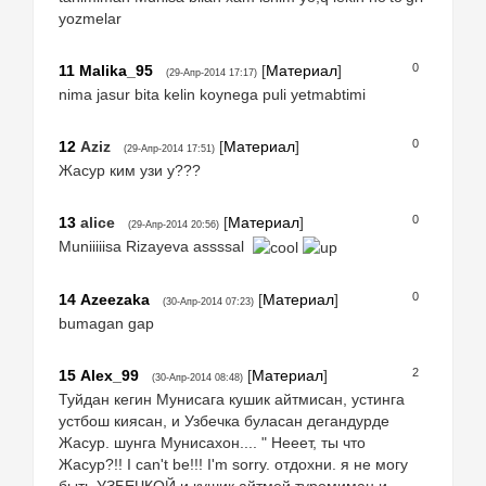
yozmelar
0
11
Malika_95
[
Материал
]
(29-Апр-2014 17:17)
nima jasur bita kelin koynega puli yetmabtimi
0
12
Aziz
[
Материал
]
(29-Апр-2014 17:51)
Жасур ким узи у???
0
13
alice
[
Материал
]
(29-Апр-2014 20:56)
Muniiiiisa Rizayeva assssal
0
14
Azeezaka
[
Материал
]
(30-Апр-2014 07:23)
bumagan gap
2
15
Alex_99
[
Материал
]
(30-Апр-2014 08:48)
Туйдан кегин Мунисага кушик айтмисан, устинга
устбош киясан, и Узбечка буласан дегандурде
Жасур. шунга Мунисахон.... " Нееет, ты что
Жасур?!! I can't be!!! I'm sorry. отдохни. я не могу
быть УЗБЕЧКОЙ и кушик айтмей туромиман и