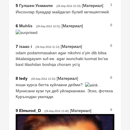
1
5
Гулшен Усманли
[
Материал
]
(29-Апр-2014 10:33)
Инсонлар букадар майдагап булиб кетишяптией.
0
6
Muhlis
[
Материал
]
(29-Апр-2014 10:51)
0
7
isaac i
[
Материал
]
(29-Апр-2014 11:13)
odam podammasakan agar nikohni o'yin dib bilsa
ikkalasigayam suf-ee. agar wunchaki tuxmat bo'sa
baxt tilashdan boshqa choram yo'q
0
8
ledy
[
Материал
]
(29-Апр-2014 13:33)
яхши курса битта куйлакни дебми?
.
Мунисани кузи тук деб уйларканман. Эсиз, фотиха
Куръондан укилади.
0
9
Elmurod_D
[
Материал
]
(29-Апр-2014 13:46)