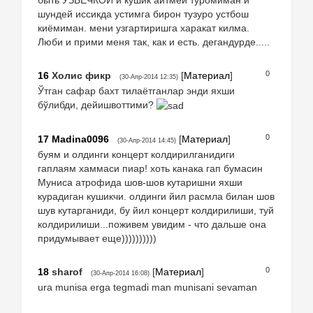
шундей иссикда устимга бирон тузуро устбош
киёмиман. мени узгартиришга харакат килма.
Люби и прими меня так, как и есть. дегандурде.....
0
16
Холис фикр
[
Материал
]
(30-Апр-2014 12:35)
Ўтган сафар бахт тилаётганлар энди яхши
бўлибди, дейишвоттими?
0
17
Madina0096
[
Материал
]
(30-Апр-2014 14:45)
буям и олдинги концерт колдирилганидиги
гаплаям хаммаси пиар! хоть канака гап бумасин
Муниса атрофида шов-шов кутаришни яхши
курадиган кушикчи. олдинги йил расмла билан шов
шув кутарганиди, бу йил концерт колдирилиши, туй
колдирилиши...поживем увидим - что дальше она
придумывает еще))))))))))
0
18
sharof
[
Материал
]
(30-Апр-2014 16:08)
ura munisa erga tegmadi man munisani sevaman