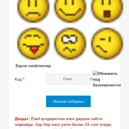
Барча смайликлар
Код *:
Диққат:
Ёзиб қолдирилган изох дарров сайтга
чиқмайди. Хар бир изох узоғи билан 24 соат ичида