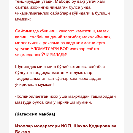
текширувдан ўтади. Мабодо бу вақт ўтгач хам
сайтда изохингиз чиқмаган бўлса унда
чиқарилмаганлик сабаблари қўйидагича бўлиши
мумкин:
Сайтимизда сўкиниш, хақорот, камситиш, мазах
қилиш, салбий ва диний тарғибот, махалийчилик,
миллатчилик, реклама ва қадр қимматни ерга
ургувчи АЛОМАТЛАРИ БОР изохлар сайтга
чиқмасданоқ ЎЧИРИЛАДИ!
Шунингдек миш-миш бўлиб кетишига сабабчи
бўлгувчи тасдиқланмаган маълумотлар,
тасдиқланмаган гап-сўзлар хам изохлардан
ўчирилиши мумкин!
-Қолдирилаётган изох ўша мақоладан ташқаридаги
мавзуда бўлса хам ўчирилиши мумкин.
(батафсил манбаа)
Изохлар модератори NOZI, Шахло Қодирова ва
Бекзод