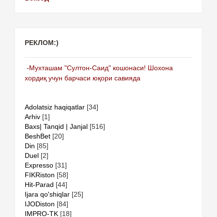
РЕКЛОМ:)
-Мухташам "Султон-Саид" кошонаси! Шохона
хордиқ учун барчаси юқори савияда
Adolatsiz haqiqatlar
[34]
Arhiv
[1]
Baxs| Tanqid | Janjal
[516]
BeshBet
[20]
Din
[85]
Duel
[2]
Expresso
[31]
FIKRiston
[58]
Hit-Parad
[44]
Ijara qo'shiqlar
[25]
IJODiston
[84]
IMPRO-TK
[18]