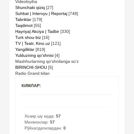
Videoloyiha
Shunchaki qiziq
[27]
Suhbat | Intervyu | Reportaj
[748]
Tabriklar
[179]
Taqdimot
[55]
Hayriya| Akciya | Tadbir
[330]
Turk shou-biz
[16]
TV | Teatr, Kino.uz
[121]
Yangiliklar
[819]
Yulduzning qo'shnisi
[4]
Mashhurlarning qo'shnilariga so'z
BIRINCHI-SHOU
[5]
Radio Grand bilan
КИМЛАР:
Хозир шу ерда:
57
Мехмонлар:
57
Рўйхатдагилардан:
0