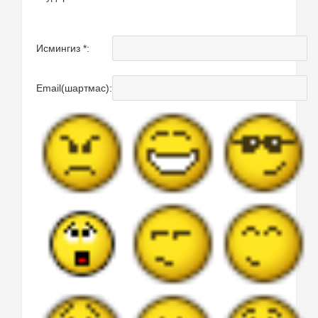
Исмингиз *:
Email(шартмас):