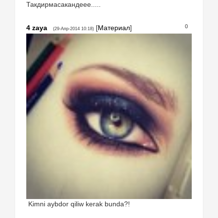
Такдирмасакандеее.....
0
4
zaya
[
Материал
]
(29-Апр-2014 10:18)
Kimni aybdor qiliw kerak bunda?!