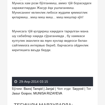
Муниса хам рози бўлганмиш, аммо тўй борасидаги
харажатлардан Жасур ёқа ушлаганмиш.
Мунисанинг келинлик либоси жудаям қимматлик
қилармиш...миш миш миш... миш мишлар кўп!
Мунисага тўй қолдириш хақидаги тарқалган мана
шу сабаблар хақида сўраганимда , бу хаммаси
кулгулик эканлиги ва яқин кунлар видеоси билан
сайтимизга интервью бериб, барчасига ойдинлик
киритишига ваъда берди.
29-Апр-2014 03:15
Бўлим
:
Baxs| Tanqid | Janjal
|
Чоп этди
:
Sayyod
|
Тег
:
Jasur Goipov
,
MUNISA RIZAYEVA
ТЕГИШЛИ МАВЗУЛАРДА: