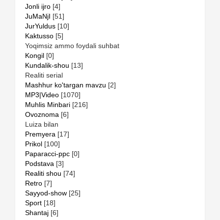
Jonli ijro
[4]
JuMaNjI
[51]
JurYuldus
[10]
Kaktusso
[5]
Yoqimsiz ammo foydali suhbat
Kongil
[0]
Kundalik-shou
[13]
Realiti serial
Mashhur ko'targan mavzu
[2]
MP3|Video
[1070]
Muhlis Minbari
[216]
Ovoznoma
[6]
Luiza bilan
Premyera
[17]
Prikol
[100]
Paparacci-ppc
[0]
Podstava
[3]
Realiti shou
[74]
Retro
[7]
Sayyod-show
[25]
Sport
[18]
Shantaj
[6]