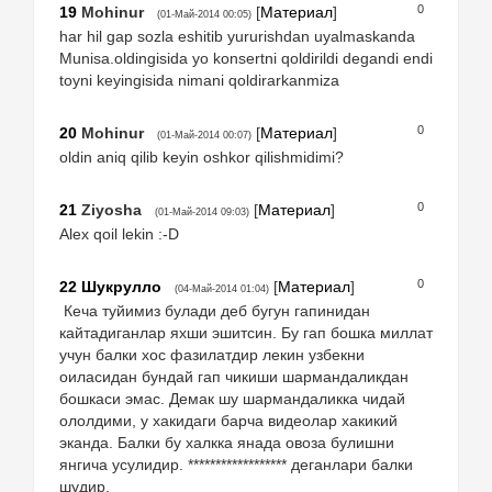
0
19
Mohinur
[
Материал
]
(01-Май-2014 00:05)
har hil gap sozla eshitib yururishdan uyalmaskanda
Munisa.oldingisida yo konsertni qoldirildi degandi endi
toyni keyingisida nimani qoldirarkanmiza
0
20
Mohinur
[
Материал
]
(01-Май-2014 00:07)
oldin aniq qilib keyin oshkor qilishmidimi?
0
21
Ziyosha
[
Материал
]
(01-Май-2014 09:03)
Alex qoil lekin :-D
0
22
Шукрулло
[
Материал
]
(04-Май-2014 01:04)
Кеча туйимиз булади деб бугун гапинидан
кайтадиганлар яхши эшитсин. Бу гап бошка миллат
учун балки хос фазилатдир лекин узбекни
оиласидан бундай гап чикиши шармандаликдан
бошкаси эмас. Демак шу шармандаликка чидай
ололдими, у хакидаги барча видеолар хакикий
эканда. Балки бу халкка янада овоза булишни
янгича усулидир. ****************** деганлари балки
шудир.