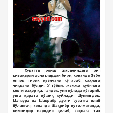
Суратга олиш жараёнидаги энг
қизиқарли ҳолатлардан бири, хонанда Зебо
оппоқ тирик қуёнчани кўтариб, саҳнага
чиққани бўлди. У гўёки, жажжи қуёнчага
севги изҳор қилгандек, уни қўлида кўтариб,
унга қарата қўшиқ куйлади. Шунингдек,
Манзура ва Шаҳриёр дуэти суратга олиб
бўлингач, хонанда Шаҳриёр кутилмаганда,
кимнидир пародия қилиб, саҳнага тиз