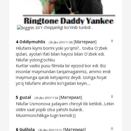
zo'r chiqqanligi ko'rinib turibdi .
4
Oddiymuhlis
[
Материал
]
0
(26-Дек-2010 11:49)
Hilufarni kiymi bormi yoki yo'qmi?... tovba O'zbek
qizlari, ayolari ifati bilan hayosi bilan O'zbek edi.
Nilufar yolong'ochku.
Kurtlar vadisi pusu filmida bir epizod bor edi: Biz
insonlar maymundan tarqamaganmiz, ammo endi
maymunga qarab ketyapmiz deydi. Izohga hojat
yo'q Nilufarni ahvolini ko'rgadan keyin....
5
guzal
[
Материал
]
0
(26-Дек-2010 11:54)
Nilufar Usmonova judayam chiroyli bb ketibdi...Lekin
oldini saal yopib olsa yahshi bulardi..
Musirmonchilikga tugri kemidi:))
6
Gulilola
[
Материал
]
0
(26-Дек-2010 15:11)