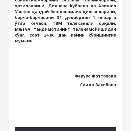
ҳазилларини, Дилноза Кубаева ва Алишер
Узоқов қандай бошловчилик қилганларини,
барча-барчасини 31 декабрдан 1 январга
ўтар кечаси, ТВМ телеканали орқали,
M&TVA тақдимотининг теленамойишидан
сўнг, соат 24.00 дан кейин кўришингиз
мумкин.
Феруза Фаттохова
Саида Вахобова