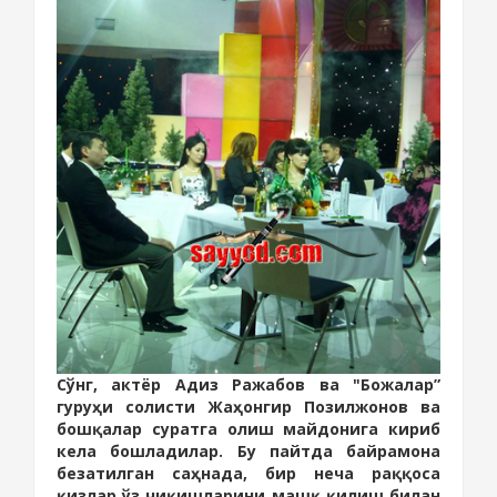
Сўнг, актёр Адиз Ражабов ва "Божалар”
гуруҳи солисти Жаҳонгир Позилжонов ва
бошқалар суратга олиш майдонига кириб
кела бошладилар. Бу пайтда байрамона
безатилган саҳнада, бир неча раққоса
қизлар ўз чиқишларини машқ қилиш билан