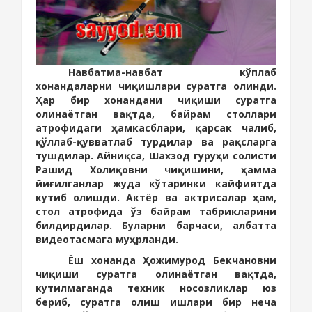
Навбатма
-
навбат кўплаб
хонандаларни чиқишлари суратга олинди.
Ҳар бир хонандани чиқиши суратга
олинаётган вақтда, байрам столлари
атрофидаги ҳамкасблари, қарсак чалиб,
қўллаб-қувватлаб турдилар ва рақсларга
тушдилар. Айниқса, Шахзод гуруҳи солисти
Рашид Холиқовни чиқишини, ҳамма
йиғилганлар жуда кўтаринки кайфиятда
кутиб олишди. Актёр ва актрисалар ҳам,
стол атрофида ўз байрам табрикларини
билдирдилар. Буларни барчаси, албатта
видеотасмага муҳрланди.
Ёш хонанда Ҳожимурод Бекчановни
чиқиши суратга олинаётган вақтда,
кутилмаганда техник носозликлар юз
бериб, суратга олиш ишлари бир неча