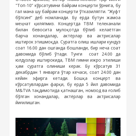
"Топ
-
10”
кўрсатувини байрам концерти ўрнига, бу
гал мана шу байрам концерт
и
ўтказиляпти. "Жуфт
бўлсин!” деб номланади. Бу ерда бутун жамоа
меҳнат қиляпмиз. Концертда ТВМ телеканали
билан бевосита мулоқотда бўлиб келаётган
барча хонандалар, актёрлар ва актрисалар
иштирок этишмоқда. Суратга олиш ишлари кундуз
соат 16.00 дан ошганда бошланди, бир неча соат
давомида бўлиб ўтади. Тунги
соат 24.00 да
юлдузлар иштирокида, ТВМ гимни ижро этилиши
ҳам суратга олиниши керак. Бу кўрсатув 31
декабрдан 1 январга ўтар кечаси, соат 24.00 дан
кейин эфирга кетади. Бошқа концерт ва
кўрсатувлардан фарқи, бу ерда 5 йил давомида
M&TVA тақдимотида қатнашган, номзод ва ғолиб
бўлган хонандалар, актёрлар ва актрисалар
йиғилишган.