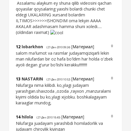
Assalamu alaykum ey shuna qilib videosini qachan
qoyasilar qoysalaring yaxshi bolardi chunki chet
eldegi UKALARING xursand bolardim
ILTIMOS>>>>>>ISHONDIM oma lekyin AAAA
AKALAR adashmasam hamma shuni xoledi.....
(oldindan raxmat)
12
lobarkhon
[
Материал
]
0
(27-Дек-2010 09:24)
salom ma'lumot va rasmlar judayamqiziqarli lekin
man nilufardan bir oz hafa bo'ldim har holda o'zbek
ayoli degan g'urur bo'lishi kerakku!!!!!!!!!
13
NASTARIN
[
Материал
]
0
(27-Дек-2010 10:52)
Nilufarga nima kilibdi. ko,ylagi judayam
yarashgan.shaxzoda ,ozoda ,rayxon ,manzuralarni
kiyimi oldida bu ko,ylagi xijobku. boshkalagayam
karaaglar mundog,
14
hilola
[
Материал
]
0
(27-Дек-2010 18:40)
Nilufarga juadayam yarashibdi homiladorlik va
judayam chiroylik kiyingan