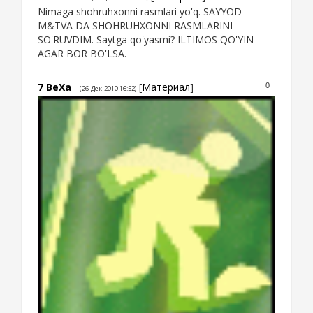
Nimaga shohruhxonni rasmlari yo'q. SAYYOD
M&TVA DA SHOHRUHXONNI RASMLARINI
SO'RUVDIM. Saytga qo'yasmi? ILTIMOS QO'YIN
AGAR BOR BO'LSA.
7
BeXa
[
Материал
]
0
(26-Дек-2010 16:52)