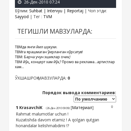
26-Дек-2010 07:24
Бўлим
:
Suhbat | Intervyu | Reportaj
|
Чоп этди
:
Sayyod
|
Тег
:
TVM
ТЕГИШЛИ МАВЗУЛАРДА:
ТВМда янги йил шукухи.
ТВМга ярашмаган ўғирланган кўрсатув!
ТВМ: Барча учун эшиклар очиқ!
ТВМ йўқ, концерт хам йўқ? Промо ва реклама...артистлар
хам...
ЎХШАШРОҚ МАВЗУЛАРДА:
0
Порядок вывода комментариев:
1
KrasavchiK
[
Материал
]
0
(26-Дек-2010 09:09)
Rahmat malumotlar uchun !
Kuzatishda davom etamiz ! A qolgan qutgan
honandalar kelishmabdimi !?