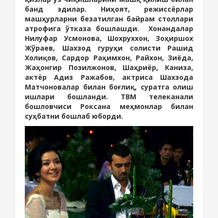
банд эдилар. Ниҳоят, режиссёрлар
машҳурларни безатилган байрам столлари
атрофига ўтказа бошлашди.
Хонандалар
Нилуфар Усмонова, Шохруххон, Зоҳиршох
Жўраев, Шахзод гуруҳи солисти Рашид
Холиқов, Сардор Раҳимхон, Райхон, Зиёда,
Жаҳонгир Позилжонов, Шаҳриёр, Каниза,
актёр Адиз Ражабов, актриса Шахзода
Матчоновалар билан боғлиқ, суратга олиш
ишлари бошланди. ТВМ телеканали
бошловчиси Роксана меҳмонлар билан
суҳбатни бошлаб юборди.