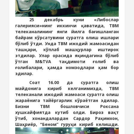
25 декабрь куни «Либослар
галерияси»нинг иккинчи
қаватида, ТВМ
телеканалининг янги йилга бағишланган
байрам кўрсатувини суратга олиш ишлари
бўлиб ўтди. Унда ТВМ ижодий жамоасидан
ташқари, кўплаб машҳурлар иштирок
этдилар. Улар орасида яқиндагина бўлиб
ўтган M&TVA тақдимоти ғолиб ва
ғолибалари, ҳамда номзодлари ҳам бор
эдилар.
Соат 16.00 да суратга олиш
майдонига кириб келганимизда, ТВМ
телеканали ижодий жамоаси суратга олиш
жараёнига тайёргарлик кўраётган эдилар.
Бизни ТВМ бошловчиси Роксана
хушкайфиятда кутиб олди. Бироз вақт
ўтиб, хонандалардан Сардор Раҳимхон,
Шаҳриёр, "Беном” гуруҳи кириб келишди.