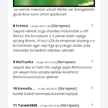
xa raxmat malumot uchun! Nilufar xar doimgidanda
gozal iloxo eson omon qutulvosin!
8
Fotima
[
Материал
]
0
(26-Дек-2010 17:28)
Sayyod rahmat sizga shunday ma'lumotlar u-n!!!!
Iltimos shu ko'rsatuvni 2-3 yanvar kulari saytga
qo'ying iltimos...!!! hoz UZB.da emasman shuning u-n
ko'romiman agar sayr=tga qo'ysangiz sizdan juda
minnatdor bo'lardim!! oldindan rahmat!!
9
MaftunKa
[
Материал
]
0
(26-Дек-2010 21:00)
sayyod aka siz ham shu saytga quyin iltimosssssss
jon akajon biza uzoqda qanday kuramizzz
iltimossssssssssssss qilaman
10
Kamella...
[
Материал
]
0
(27-Дек-2010 00:21)
kurinib turibdi hammada kutarinki kayfiyat,
11
Turam3636
[
Материал
]
0
(27-Дек-2010 01:59)