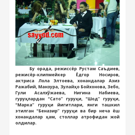
Бу орада, режиссёр Рустам Саъдиев,
режисёр-клипмейкер Ёдгор Носиров,
актриса Лола Элтоева, хонандалар Азиз
Ражабий, Манзура, Зулайҳо Бойхонова, Зебо,
Гули Асалхўжаева, Нигина Набиева,
гуруҳлардан "Сато” гуруҳи, "Шод” гуруҳи,
"Марка” гуруҳи йигитлари, янги ташкил
этилган "Беназир” гуруҳи ва бир неча ёш
хонандалар ҳам, столлар атрофидан жой
олдилар.