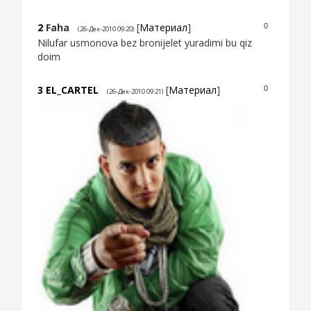
2
Faha
[
Материал
]
0
(26-Дек-2010 09:20)
Nilufar usmonova bez bronijelet yuradimi bu qiz
doim
3
EL_CARTEL
[
Материал
]
0
(26-Дек-2010 09:21)