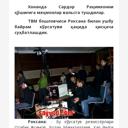
Хонанда Сардор Раҳимхонни
қўшиғига меҳмонлар вальсга тушдилар.
ТВМ бошловчиси Роксана билан ушбу
байрам кўрсатуви ҳақида қисқача
суҳбатлашдик.
Роксана:
-
Бу кўрсатув режиссёрлари
Отабек Қосимов, Ботир Маматиллаев. Ҳар йилги