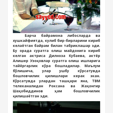
Барча байрамона либосларда ва
хушкайфиятда, кулиб бир-бирларини кириб
келаётган байрам билан табриклашар эди.
Бу орада суратга олиш майдонига кириб
келган актриса Дилноза Кубаева, актёр
Алишер Узоқовлар суратга олиш ишларига
тайёргарлик кўра бошладилар. Маълум
бўлишича, улар ушбу кўрсатувда
бошловчилик қилишлари керак экан.
Кўрсатувда улардан ташқари яна, ТВМ
телеканалидан Роксана ва Жаҳонгир
Шаҳобиддинов ҳам бошловчилик
қилишаётган эди.