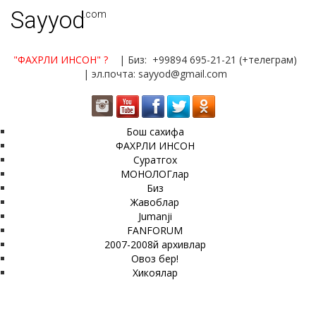
Sayyod
.com
"ФАХРЛИ ИНСОН"
?
| Биз: +99894 695-21-21 (+телеграм)
| эл.почта: sayyod@gmail.com
Бош сахифа
ФАХРЛИ ИНСОН
Суратгох
МОНОЛОГлар
Биз
Жавоблар
Jumanji
FANFORUM
2007-2008й архивлар
Овоз бер!
Хикоялар