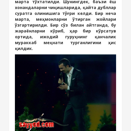
марта тўхтатилди. Шунингдек, баъзи ёш
хонандаларни чиқишларида, қайта дубллар
суратга олинишига тўғри келди. Бир неча
марта, меҳмонларни ўтирган жойлари
ўзгартирилди. Бир сўз билан айтганда, бу
жараёнларни кўриб, ҳар бир кўрсатув
ортида, ижодий гуруҳнинг қанчалик
мураккаб меҳнати турганлигини ҳис
қилдик.