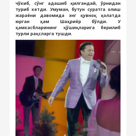
чўкиб, сўнг адашиб қилгандай, ўрнидан
туриб кетди. Умуман, бутун суратга олиш
жараёни давомида энг қувноқ ҳолатда
юрган ҳам Шаҳриёр бўлди. У
ҳамкасбларининг қўшиқларига берилиб
турли рақсларга тушди.