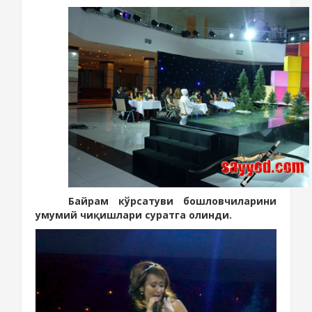
Байрам кўрсатуви бошловчиларини
умумий чиқишлари суратга олинди.