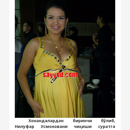
Хонандалардан биринчи бўлиб,
Нилуфар Усмоновани чиқиши суратга