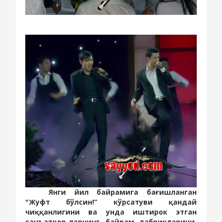
Янги йил байрамига бағишланган
"Жуфт бўлсин!” кўрсатуви қандай
чиққанлигини ва унда иштирок этган
санъаткор-ларнинг байрам табрикларини,