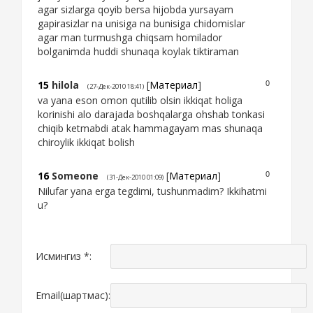
agar sizlarga qoyib bersa hijobda yursayam
gapirasizlar na unisiga na bunisiga chidomislar
agar man turmushga chiqsam homilador
bolganimda huddi shunaqa koylak tiktiraman
15
hilola
[
Материал
]
0
(27-Дек-2010 18:41)
va yana eson omon qutilib olsin ikkiqat holiga
korinishi alo darajada boshqalarga ohshab tonkasi
chiqib ketmabdi atak hammagayam mas shunaqa
chiroylik ikkiqat bolish
16
Someone
[
Материал
]
0
(31-Дек-2010 01:09)
Nilufar yana erga tegdimi, tushunmadim? Ikkihatmi
u?
Исмингиз *:
Email(шартмас):