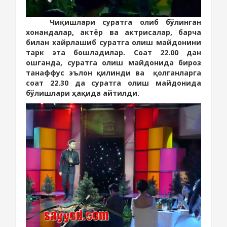
Чиқишлари суратга олиб бўлинган
хонандалар, актёр ва актрисалар, барча
билан хайрлашиб суратга олиш майдонини
тарк эта бошладилар. Соат 22.00 дан
ошганда, суратга олиш майдонида бироз
танаффус эълон қилинди ва
қолганларга
соат 22.30 да суратга олиш майдонида
бўлишлари ҳақида айтилди.