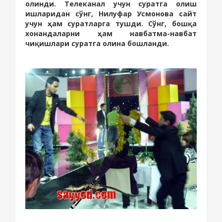
олинди. Телеканал учун суратга олиш
ишларидан сўнг, Нилуфар Усмонова сайт
учун ҳам суратларга тушди. Сўнг, бошқа
хонандаларни ҳам навбатма-навбат
чиқишлари суратга олина бошланди.