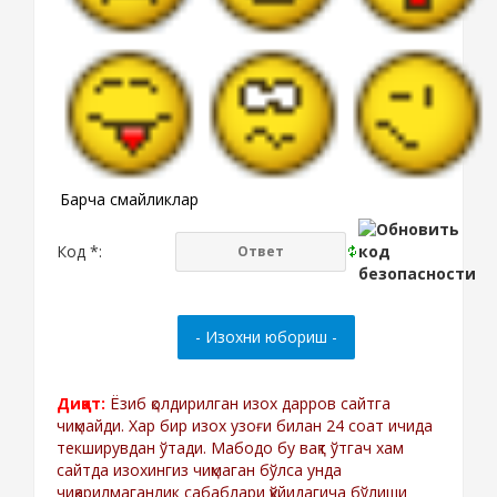
Барча смайликлар
Код *:
Диққат:
Ёзиб қолдирилган изох дарров сайтга
чиқмайди. Хар бир изох узоғи билан 24 соат ичида
текширувдан ўтади. Мабодо бу вақт ўтгач хам
сайтда изохингиз чиқмаган бўлса унда
чиқарилмаганлик сабаблари қўйидагича бўлиши