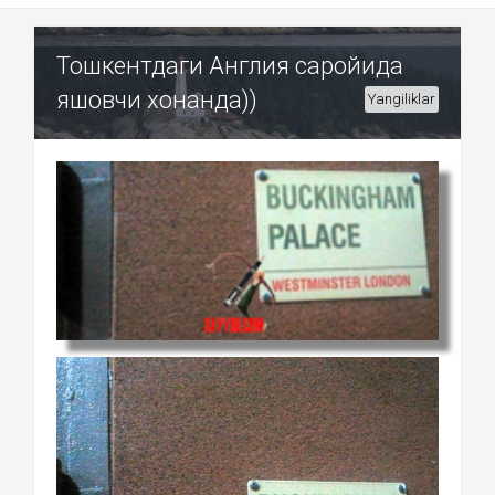
Тошкентдаги Англия саройида
яшовчи хонанда))
Yangiliklar