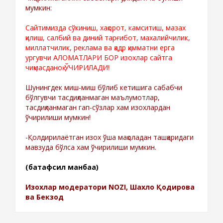
мумкин:
Сайтимизда сўкиниш, хақорот, камситиш, мазах
қилиш, салбий ва диний тарғибот, махалийчилик,
миллатчилик, реклама ва қадр қимматни ерга
ургувчи АЛОМАТЛАРИ БОР изохлар сайтга
чиқмасданоқ ЎЧИРИЛАДИ!
Шунингдек миш-миш бўлиб кетишига сабабчи
бўлгувчи тасдиқланмаган маълумотлар,
тасдиқланмаган гап-сўзлар хам изохлардан
ўчирилиши мумкин!
-Қолдирилаётган изох ўша мақоладан ташқаридаги
мавзуда бўлса хам ўчирилиши мумкин.
(батафсил манбаа)
Изохлар модератори NOZI, Шахло Қодирова
ва Бекзод