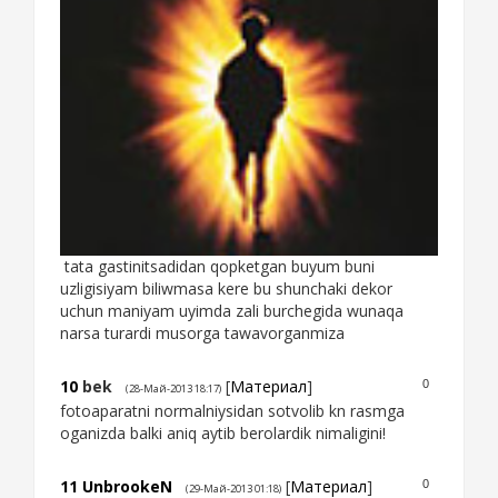
tata gastinitsadidan qopketgan buyum buni
uzligisiyam biliwmasa kere bu shunchaki dekor
uchun maniyam uyimda zali burchegida wunaqa
narsa turardi musorga tawavorganmiza
10
bek
[
Материал
]
0
(28-Май-2013 18:17)
fotoaparatni normalniysidan sotvolib kn rasmga
oganizda balki aniq aytib berolardik nimaligini!
11
UnbrookeN
[
Материал
]
0
(29-Май-2013 01:18)