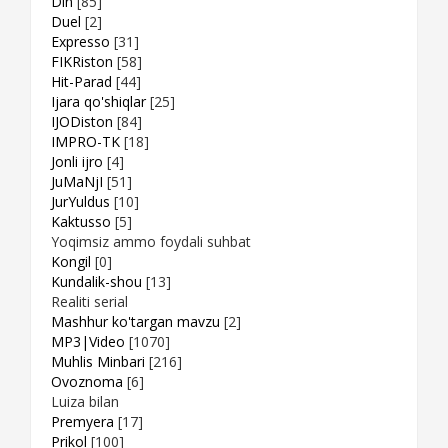
Din
[85]
Duel
[2]
Expresso
[31]
FIKRiston
[58]
Hit-Parad
[44]
Ijara qo'shiqlar
[25]
IJODiston
[84]
IMPRO-TK
[18]
Jonli ijro
[4]
JuMaNjI
[51]
JurYuldus
[10]
Kaktusso
[5]
Yoqimsiz ammo foydali suhbat
Kongil
[0]
Kundalik-shou
[13]
Realiti serial
Mashhur ko'targan mavzu
[2]
MP3|Video
[1070]
Muhlis Minbari
[216]
Ovoznoma
[6]
Luiza bilan
Premyera
[17]
Prikol
[100]