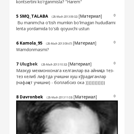
kontsertini ko'rganmisla? "Harem"
5
SMQ_TALABA
[
Материал
]
0
(28-Май-2013 09:32)
Bu manimcha o'tish mumkin bo'lmagan hududlarni
lenta yordamida to'sib qoyuvchi ustun
6
Kamola_95
[
Материал
]
0
(28-Май-2013 09:47)
Wamdonmasmi?
7
Ulugbek
[
Материал
]
0
(28-Май-2013 10:32)
Мазкур мехмонхонага келганлар ва айниқса тез-
тез келиб лифтда учишни хуш кўрадиганлар
(нафақат учишни) - боплабсиз ока )))))))))))))
8
Davronbek
[
Материал
]
0
(28-Май-2013 11:03)