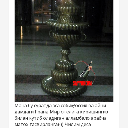
Мана бу суратда эса собиқ Россия ва айни
дамдаги Гранд Мир отелига киришингиз
билан кутиб оладиган алламбало арабча
матох тасвирланган)) Чилим деса