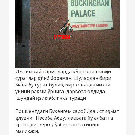
Ижтимоий тармоқларда кўп топишмоқли
суратлар қўйиб бораман. Шулардан бири
мана бу сурат бўлиб, бир хонандамизни
уйини рақами ўрнига, дарвоза олдида
шундай қизиқ табличка туради.
Тошкентдаги Букенгем саройида истиқомат
қилувчи Насиба Абдуллаевага бу албатта
ярашади, зеро у ўзбек санъатининг
маликаси.