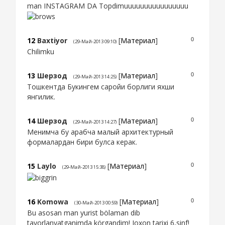
man INSTAGRAM DA Topdimuuuuuuuuuuuuuuuu
12
Baxtiyor
[
Материал
]
0
(29-Май-2013 09:10)
Chilimku
13
Шерзод
[
Материал
]
0
(29-Май-2013 14:25)
Тошкентда Букингем саройи борлиги яхши
янгилик.
14
Шерзод
[
Материал
]
0
(29-Май-2013 14:27)
Менимча бу арабча малый архитектурный
формалардан бири булса керак.
15
Laylo
[
Материал
]
0
(29-Май-2013 15:38)
16
Komowa
[
Материал
]
0
(30-Май-2013 00:59)
Bu asosan man yurist bölaman dib
tayorlanyatganimda körgandim! Joxon tarixi 6,sinf!