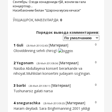
Сентябрь: Озода хонадонида тўй, жонли ва гала
концертлар...
Насибахоним билан "Шарқона мусиқа кечаси"
ЎХШАШРОҚ МАВЗУЛАРДА:
0
Порядок вывода комментариев:
1
Guli
[
Материал
]
0
(28-Май-2013 02:40)
Oloviddinning sehrli chirog'i
2
Yagonam
[
Материал
]
0
(28-Май-2013 08:04)
Nasiba Abdullayeva konsert berarkande va
nihoyat.Muhlislari konsertini judayam sog'ingan.
3
barbi
[
Материал
]
0
(28-Май-2013 08:11)
Tushunarsiz galati narsa
4
snegurachka
[
Материал
]
0
(28-Май-2013 09:20)
Haram deyiladi. Sara Brighrmanning 2001 yildigi