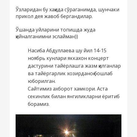
Ўзларидан бу хақида сўраганимда, шунчаки
прикол дея жавоб бергандилар.
Ўшанда уйларини топишда жуда
қийналганимни эслайман))
Насиба Абдуллаева шу йил 14-15
ноябрь кунлари яккахон концерт
дастурини тайёрлашга жазм қилганлар
ва тайёргарлик хозирданоқ бошлаб
юборилган.
Сайтимиз ахборот хамкори. Аста
секинлик билан янгиликларни ёритиб
борамиз.