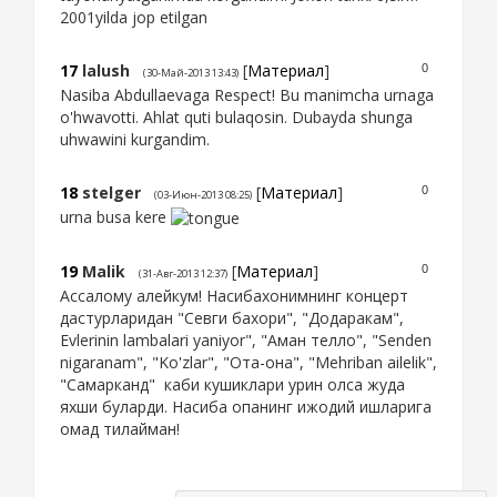
2001yilda jop etilgan
17
lalush
[
Материал
]
0
(30-Май-2013 13:43)
Nasiba Abdullaevaga Respect! Bu manimcha urnaga
o'hwavotti. Ahlat quti bulaqosin. Dubayda shunga
uhwawini kurgandim.
18
stelger
[
Материал
]
0
(03-Июн-2013 08:25)
urna busa kere
19
Malik
[
Материал
]
0
(31-Авг-2013 12:37)
Ассалому алейкум! Насибахонимнинг концерт
дастурларидан "Севги бахори", "Додаракам",
Evlerinin lambalari yaniyor", "Аман телло", "Senden
nigaranam", "Ko'zlar", "Ота-она", "Mehriban ailelik",
"Самарканд" каби кушиклари урин олса жуда
яхши буларди. Насиба опанинг ижодий ишларига
омад тилайман!