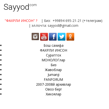
Sayyod
.com
"ФАХРЛИ ИНСОН"
?
| Биз: +99894 695-21-21 (+телеграм)
| эл.почта: sayyod@gmail.com
Бош сахифа
ФАХРЛИ ИНСОН
Суратгох
МОНОЛОГлар
Биз
Жавоблар
Jumanji
FANFORUM
2007-2008й архивлар
Овоз бер!
Хикоялар