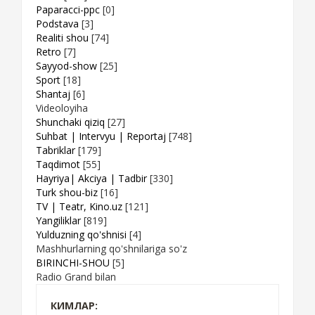
Paparacci-ppc
[0]
Podstava
[3]
Realiti shou
[74]
Retro
[7]
Sayyod-show
[25]
Sport
[18]
Shantaj
[6]
Videoloyiha
Shunchaki qiziq
[27]
Suhbat | Intervyu | Reportaj
[748]
Tabriklar
[179]
Taqdimot
[55]
Hayriya| Akciya | Tadbir
[330]
Turk shou-biz
[16]
TV | Teatr, Kino.uz
[121]
Yangiliklar
[819]
Yulduzning qo'shnisi
[4]
Mashhurlarning qo'shnilariga so'z
BIRINCHI-SHOU
[5]
Radio Grand bilan
КИМЛАР: