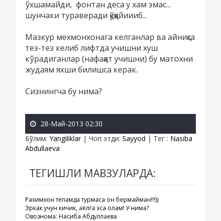
ўхшамайди, фонтан деса у хам эмас...
шунчаки тураверади қўққайиииб...
Мазкур мехмонхонага келганлар ва айниқса
тез-тез келиб лифтда учишни хуш
кўрадиганлар (нафақат учишни) бу матохни
жудаям яхши билишса керак.
Сизнингча бу нима?
28-Май-2013 02:30
Бўлим
:
Yangiliklar
|
Чоп этди
:
Sayyod
|
Тег
:
Nasiba
Abdullaeva
ТЕГИШЛИ МАВЗУЛАРДА:
Рахимхон тепамда турмаса қон бермайман!!!))
Эркак учун кичик, аёлга эса олам! У нима?
Овознома: Насиба Абдуллаева