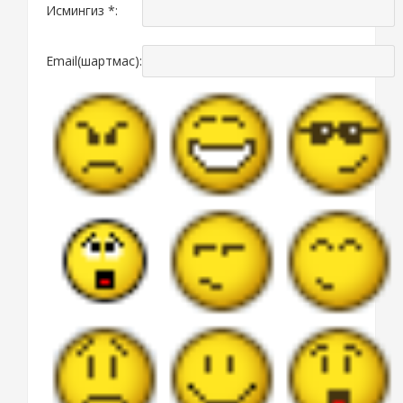
Исмингиз *:
Email(шартмас):