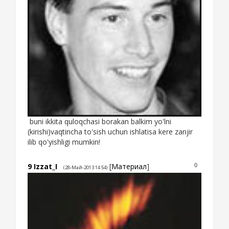
buni ikkita quloqchasi borakan balkim yo'lni
(kirishi)vaqtincha to'sish uchun ishlatisa kere zanjir
ilib qo'yishligi mumkin!
9
Izzat_I
[
Материал
]
0
(28-Май-2013 14:54)