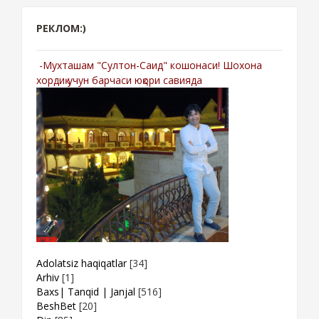
РЕКЛОМ:)
-Мухташам "Султон-Саид" кошонаси! Шохона
хордиқ учун барчаси юқори савияда
Adolatsiz haqiqatlar
[34]
Arhiv
[1]
Baxs| Tanqid | Janjal
[516]
BeshBet
[20]