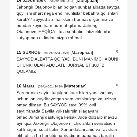
14
Javohirbek
[
Материал
]
(08-Авг-2011 16:14)
Jahongir Otajonov bilan bolgan suhbat albatta saytga
qoyilishi shart nega endi muhlislar bebahra qolishlari
kerak?? sayyod sizi har doim hurmat qilganmiz va
bundan keyin ham hurmat qilamiz Jahongir
Otajonovni HAQİQAT tola suhbatini intizorlik bilan
kutyapman oldindan sizga rahmat.
0
15
SUXROB
[
Материал
]
(08-Авг-2011 16:26)
SAYYOD ALBATTA QO`YADI BUNI MANIMCHA BUNI
CHUNKI ULAR ADOLATLI JURNALIST..KUTB
QOLAMIZ
0
16
Marat
[
Материал
]
(08-Авг-2011 16:36)
Sardor aka saytni tugulgan kuni bilan yani shu sayt
uchun jon kuydirayotgan xam kasblarizga va uzizga
omad tiliman. Bu SAYYOD sayti 99% jonli
sayt.Yanada Saytila yuksalursin silagayam
omad,Jumanji dasturiga kelsak Juda dolzarb mavzu
ayniqsa Jaxongir Otajonov ni chiqishlari sensatsion
kutilmagan xolat Lekin Xonandalani aniq va ravshan
etib uttilla bu berkitib gapiradigan gapamas baralla