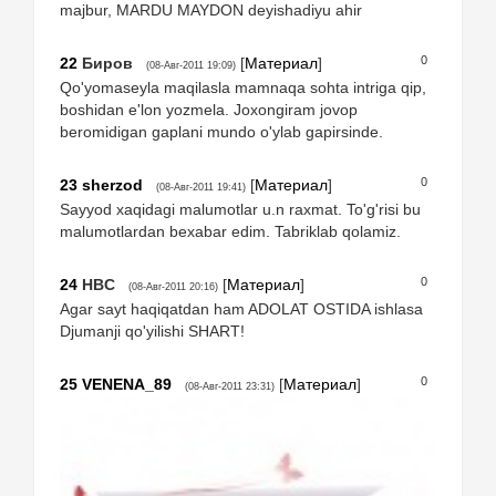
majbur, MARDU MAYDON deyishadiyu ahir
0
22
Биров
[
Материал
]
(08-Авг-2011 19:09)
Qo'yomaseyla maqilasla mamnaqa sohta intriga qip,
boshidan e'lon yozmela. Joxongiram jovop
beromidigan gaplani mundo o'ylab gapirsinde.
0
23
sherzod
[
Материал
]
(08-Авг-2011 19:41)
Sayyod xaqidagi malumotlar u.n raxmat. To'g'risi bu
malumotlardan bexabar edim. Tabriklab qolamiz.
0
24
HBC
[
Материал
]
(08-Авг-2011 20:16)
Agar sayt haqiqatdan ham ADOLAT OSTIDA ishlasa
Djumanji qo'yilishi SHART!
0
25
VENENA_89
[
Материал
]
(08-Авг-2011 23:31)