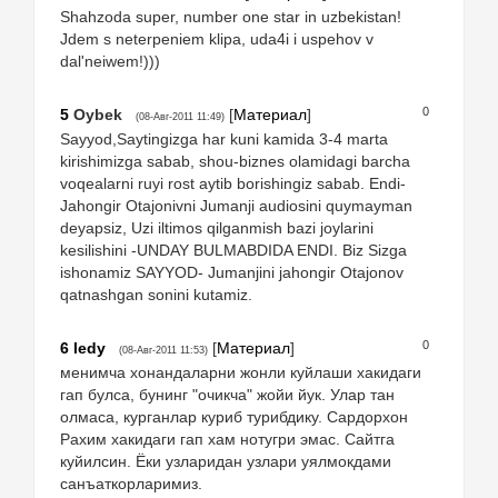
Shahzoda super, number one star in uzbekistan!
Jdem s neterpeniem klipa, uda4i i uspehov v
dal'neiwem!)))
0
5
Oybek
[
Материал
]
(08-Авг-2011 11:49)
Sayyod,Saytingizga har kuni kamida 3-4 marta
kirishimizga sabab, shou-biznes olamidagi barcha
voqealarni ruyi rost aytib borishingiz sabab. Endi-
Jahongir Otajonivni Jumanji audiosini quymayman
deyapsiz, Uzi iltimos qilganmish bazi joylarini
kesilishini -UNDAY BULMABDIDA ENDI. Biz Sizga
ishonamiz SAYYOD- Jumanjini jahongir Otajonov
qatnashgan sonini kutamiz.
0
6
ledy
[
Материал
]
(08-Авг-2011 11:53)
менимча хонандаларни жонли куйлаши хакидаги
гап булса, бунинг "очикча" жойи йук. Улар тан
олмаса, курганлар куриб турибдику. Сардорхон
Рахим хакидаги гап хам нотугри эмас. Сайтга
куйилсин. Ёки узларидан узлари уялмокдами
санъаткорларимиз.