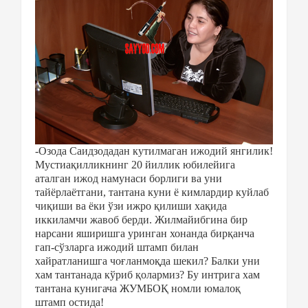
-Озода Саидзодадан кутилмаган ижодий янгилик!
Мустиақилликнинг 20 йиллик юбилейига
аталган ижод намунаси борлиги ва уни
тайёрлаётгани, тантана куни ё кимлардир куйлаб
чиқиши ва ёки ўзи ижро қилиши хақида
иккиламчи жавоб берди. Жилмайибгина бир
нарсани яширишга уринган хонанда бирқанча
гап-сўзларга ижодий штамп билан
хайратланишга чоғланмоқда шекил? Балки уни
хам тантанада кўриб қолармиз? Бу интрига хам
тантана кунигача ЖУМБОҚ номли юмалоқ
штамп остида!