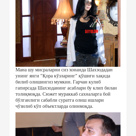
Мана шу мисраларни сиз хонанда Шахзодадан
унинг янги "Қора кўзларинг" қўшиғи хақида
билиб олишингиз мумкин. Гарчан кулиб
гапирсада Шахзоданинг асаблари бу клип билан
толиқмоқда. Сюжет мураккаб сахналарга бой
бўлганлиги сабабли суратга олиш ишлари
чўзилиб кўп объектларда олинмоқда.