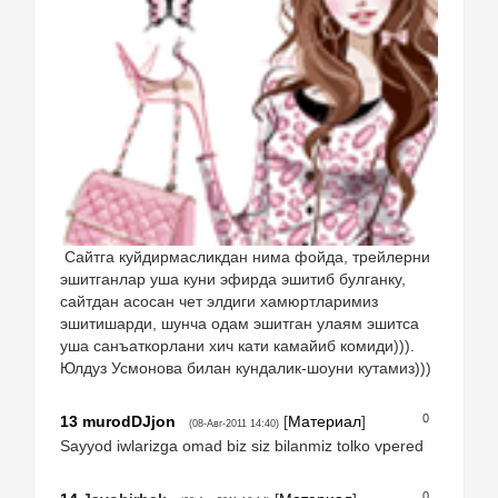
Сайтга куйдирмасликдан нима фойда, трейлерни
эшитганлар уша куни эфирда эшитиб булганку,
сайтдан асосан чет элдиги хамюртларимиз
эшитишарди, шунча одам эшитган улаям эшитса
уша санъаткорлани хич кати камайиб комиди))).
Юлдуз Усмонова билан кундалик-шоуни кутамиз)))
0
13
murodDJjon
[
Материал
]
(08-Авг-2011 14:40)
Sayyod iwlarizga omad biz siz bilanmiz tolko vpered
0