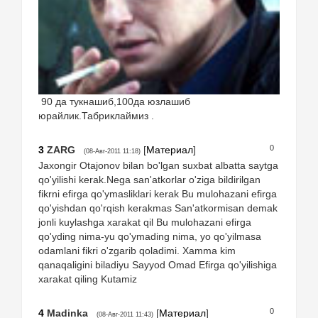
90 да тукнашиб,100да юзлашиб
юрайлик.Табриклаймиз .
0
3
ZARG
[
Материал
]
(08-Авг-2011 11:18)
Jaxongir Otajonov bilan bo'lgan suxbat albatta saytga
qo'yilishi kerak.Nega san'atkorlar o'ziga bildirilgan
fikrni efirga qo'ymasliklari kerak Bu mulohazani efirga
qo'yishdan qo'rqish kerakmas San'atkormisan demak
jonli kuylashga xarakat qil Bu mulohazani efirga
qo'yding nima-yu qo'ymading nima, yo qo'yilmasa
odamlani fikri o'zgarib qoladimi. Xamma kim
qanaqaligini biladiyu Sayyod Omad Efirga qo'yilishiga
xarakat qiling Kutamiz
0
4
Madinka
[
Материал
]
(08-Авг-2011 11:43)