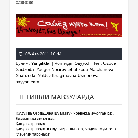
олдинда!
08-Авг-2011 10:44
Бўлим
:
Yangiliklar
|
Чоп этди
:
Sayyod
|
Тег
:
Ozoda
Saidzoda
,
Yodgor Nosirov
,
Shahzoda Matchanova
,
Shahzoda
,
Yulduz Ibragimovna Usmonova
,
sayyod.com
ТЕГИШЛИ МАВЗУЛАРДА:
Юлдуз ва Озода...яна шу мавзу? Чорвоқда йўқолган қиз,
Джуманджи дискларда..
Қисқа сатрларда:
Қисқа сатрларда: Юлдуз Ибрагимовна, Мадина Мумтоз ва
"Ўзбегим таронаси"