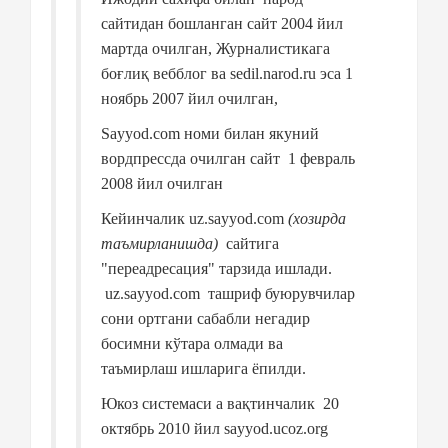
сайтидан бошланган сайт 2004 йил
мартда очилган, Журналистикага
боғлиқ вебблог ва sedil.narod.ru эса 1
ноябрь 2007 йил очилган,
Sayyod.com номи билан якуний
вордпрессда очилган сайт
1 февраль
2008 йил очилган
Кейинчалик uz.sayyod.com
(хозирда
таъмирланишда)
сайтига
"переадресация" тарзида ишлади.
uz.sayyod.com
ташриф буюрувчилар
сони ортгани сабабли негадир
босимни кўтара олмади ва
таъмирлаш ишларига ёпилди.
Юкоз системаси а вақтинчалик
20
октябрь 2010 йил sayyod.ucoz.org