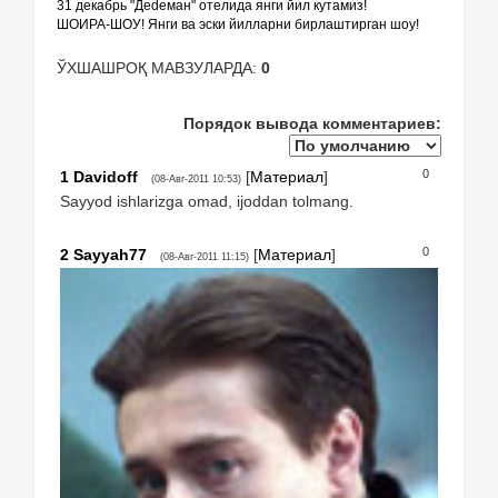
31 декабрь "Деdеман" отелида янги йил кутамиз!
ШОИРА-ШОУ! Янги ва эски йилларни бирлаштирган шоу!
ЎХШАШРОҚ МАВЗУЛАРДА:
0
Порядок вывода комментариев:
0
1
Davidoff
[
Материал
]
(08-Авг-2011 10:53)
Sayyod ishlarizga omad, ijoddan tolmang.
0
2
Sayyah77
[
Материал
]
(08-Авг-2011 11:15)