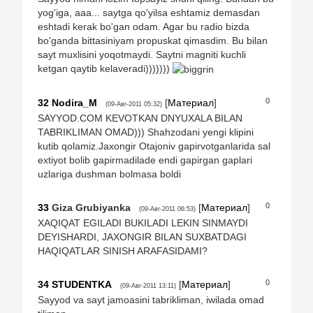
yog'iga, aaa... saytga qo'yilsa eshtamiz demasdan
eshtadi kerak bo'gan odam. Agar bu radio bizda
bo'ganda bittasiniyam propuskat qimasdim. Bu bilan
sayt muxlisini yoqotmaydi. Saytni magniti kuchli
ketgan qaytib kelaveradi)))))))
0
32
Nodira_M
[
Материал
]
(09-Авг-2011 05:32)
SAYYOD.COM KEVOTKAN DNYUXALA BILAN
TABRIKLIMAN OMAD))) Shahzodani yengi klipini
kutib qolamiz.Jaxongir Otajoniv gapirvotganlarida sal
extiyot bolib gapirmadilade endi gapirgan gaplari
uzlariga dushman bolmasa boldi
0
33
Giza Grubiyanka
[
Материал
]
(09-Авг-2011 06:53)
XAQIQAT EGILADI BUKILADI LEKIN SINMAYDI
DEYISHARDI, JAXONGIR BILAN SUXBATDAGI
HAQIQATLAR SINISH ARAFASIDAMI?
0
34
STUDENTKA
[
Материал
]
(09-Авг-2011 13:11)
Sayyod va sayt jamoasini tabrikliman, iwilada omad