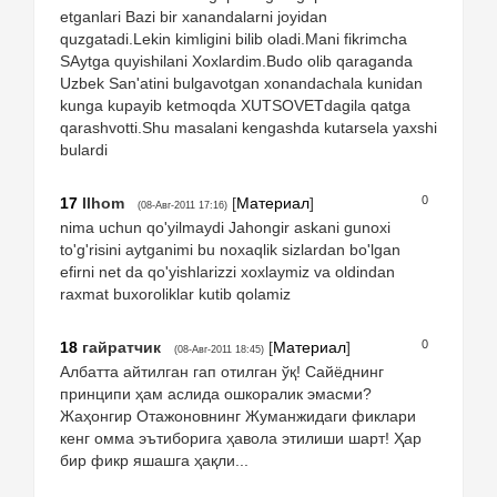
etganlari Bazi bir xanandalarni joyidan
quzgatadi.Lekin kimligini bilib oladi.Mani fikrimcha
SAytga quyishilani Xoxlardim.Budo olib qaraganda
Uzbek San'atini bulgavotgan xonandachala kunidan
kunga kupayib ketmoqda XUTSOVETdagila qatga
qarashvotti.Shu masalani kengashda kutarsela yaxshi
bulardi
0
17
Ilhom
[
Материал
]
(08-Авг-2011 17:16)
nima uchun qo'yilmaydi Jahongir askani gunoxi
to'g'risini aytganimi bu noxaqlik sizlardan bo'lgan
efirni net da qo'yishlarizzi xoxlaymiz va oldindan
raxmat buxoroliklar kutib qolamiz
0
18
гайратчик
[
Материал
]
(08-Авг-2011 18:45)
Албатта айтилган гап отилган ўқ! Сайёднинг
принципи ҳам аслида ошкоралик эмасми?
Жаҳонгир Отажоновнинг Жуманжидаги фиклари
кенг омма эътиборига ҳавола этилиши шарт! Ҳар
бир фикр яшашга ҳақли...