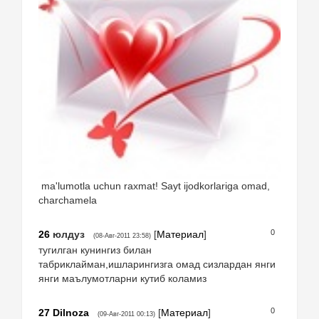
ma'lumotla uchun raxmat! Sayt ijodkorlariga omad,
charchamela
0
26
юлдуз
[
Материал
]
(08-Авг-2011 23:58)
тугилган кунингиз билан
табриклайман,ишларингизга омад сизлардан янги
янги маълумотларни кутиб коламиз
0
27
Dilnoza
[
Материал
]
(09-Авг-2011 00:13)