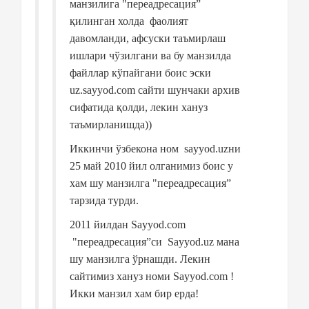
манзилига "переадресация”
қилинган холда
фаолият
давомланди, афсуски таъмирлаш
ишлари чўзилгани ва бу манзилда
файллар кўпайгани боис эски
uz.sayyod.com сайти шунчаки архив
сифатида қолди, лекин хануз
таъмирланишда))
Иккинчи ўзбекона ном
sayyod.uzни
25 май 2010 йил олганимиз боис у
хам шу манзилга "переадресация”
тарзида турди.
2011 йилдан Sayyod.com
"переадресация”си
Sayyod.uz мана
шу манзилга ўрнашди. Лекин
сайтимиз хануз номи Sayyod.com !
Икки манзил хам бир ерда!