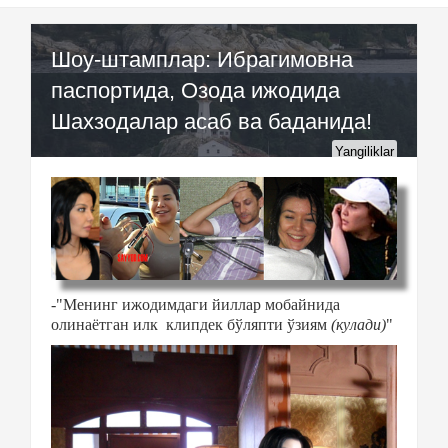
Шоу-штамплар: Ибрагимовна
паспортида, Озода ижодида
Шахзодалар асаб ва баданида!
Yangiliklar
-"Менинг ижодимдаги йиллар мобайнида
олинаётган илк клипдек бўляпти ўзиям
(кулади)
"