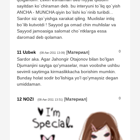
sayitdan ko`chiraman deb. bu interyuni to`liq qo`yish
ANCHA - MUNCHA qiyin bo`lishi ko`rinib turibdi...
Sardor siz qo`yishga xarakat qiling. Muxlislar intiq
bo`lib kutvotdi ! Sayyod ga omad chin muhlislar va
Sayyod jamoasiga salomat cho`ntklarga essa
daromad deb qolaman.
0
11
Uzbek
[
Материал
]
(08-Авг-2011 13:09)
Sardor aka. Agar Jahongir Otajonov bilan bo'lgan
Djumanjini saytga qo'ymaselar, man voobshe ushbu
sevimli saytimga kirmaslikkacha borishim mumkin.
Bunday holat sodir bo'lishiga yo'l qo'ymaysiz degan
umiddaman.
0
12
NOZI
[
Материал
]
(08-Авг-2011 13:51)