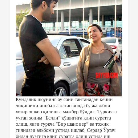
Кундалик шоунинг бу сони тантанадан кейин
чиқишини инобатга олган холда бу жавобни
хозир ошкор қилишга мажбур бўлдик. Туркияга
учган хоним "Белли” қўшиғига клип суратга
олиш, янги туркча "Бир шанс вер” ва тожик
тилидаги альбоми устида ишлаб, Сердар Ўртач
билан дуэтига клип суратга олиш устида иш