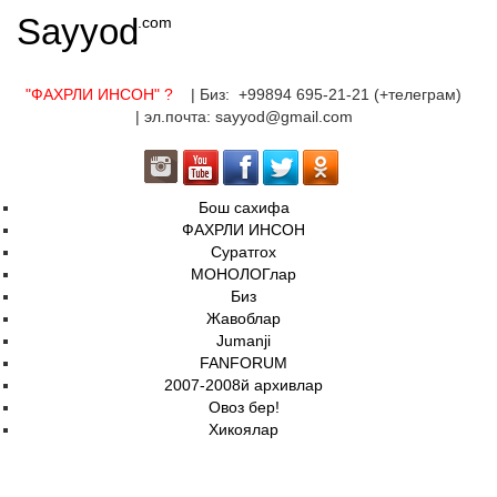
Sayyod
.com
"ФАХРЛИ ИНСОН"
?
| Биз: +99894 695-21-21 (+телеграм)
| эл.почта: sayyod@gmail.com
Бош сахифа
ФАХРЛИ ИНСОН
Суратгох
МОНОЛОГлар
Биз
Жавоблар
Jumanji
FANFORUM
2007-2008й архивлар
Овоз бер!
Хикоялар