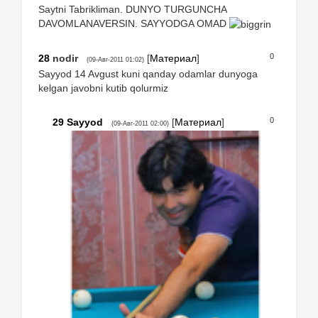
Saytni Tabrikliman. DUNYO TURGUNCHA
DAVOMLANAVERSIN. SAYYODGA OMAD
0
28
nodir
[
Материал
]
(09-Авг-2011 01:02)
Sayyod 14 Avgust kuni qanday odamlar dunyoga
kelgan javobni kutib qolurmiz
0
29
Sayyod
[
Материал
]
(09-Авг-2011 02:00)