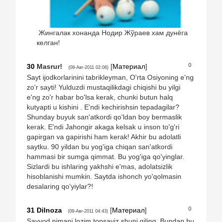
Жингалак хонанда Нодир Жўраев хам дунёга
келган!
0
30
Masrur!
[
Материал
]
(09-Авг-2011 02:06)
Sayt ijodkorlarinini tabrikleyman, O'rta Osiyoning e'ng
zo'r sayti! Yulduzdi mustaqilikdagi chiqishi bu yilgi
e'ng zo'r habar bo'lsa kerak, chunki butun halq
kutyapti u kishini . E'ndi kechirishsin tepadagilar?
Shunday buyuk san'atkordi qo'ldan boy bermaslik
kerak. E'ndi Jahongir akaga kelsak u inson to'g'ri
gapirgan va gapirishi ham kerak! Akhir bu adolatli
saytku. 90 yildan bu yog'iga chiqan san'atkordi
hammasi bir sumga qimmat. Bu yog'iga qo'yinglar.
Sizlardi bu ishlaring yakhshi e'mas, adolatsizlik
hisoblanishi mumkin. Saytda ishonch yo'qolmasin
desalaring qo'yiylar?!
0
31
Dilnoza
[
Материал
]
(09-Авг-2011 04:43)
Sayyod nimani lozim topsayiz shuni qiling. Bundan bu