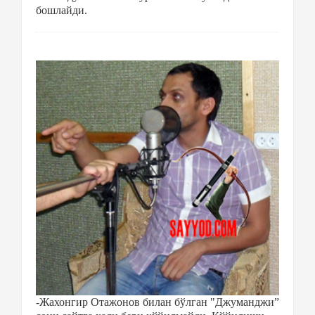
бошлайди.
-Жахонгир Отажонов билан бўлган "Джуманджи”