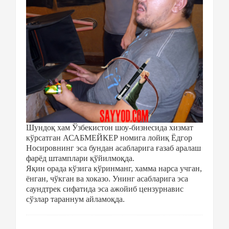
Шундоқ хам Ўзбекистон шоу-бизнесида хизмат
кўрсатган АСАБМЕЙКЕР номига лойиқ Ёдгор
Носировнинг эса бундан асабларига ғазаб аралаш
фарёд штамплари қўйилмоқда.
Яқин орада кўзига кўринманг, хамма нарса учган,
ёнган, чўкган ва хоказо. Унинг асабларига эса
саундтрек сифатида эса ажойиб цензурнавис
сўзлар тараннум айламоқда.