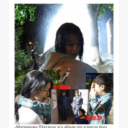
-Матчанова Шахзода эса айнан шу клипда бош