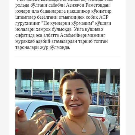
рольда бўлгани сабабли Азизжон Раметовдан
юзлари ила баданларига нақшинкор кўкимтир
штамплар безалгани етмаганидек собиқ АСР
гурухининг "Не кунларни кўрмадим" қўшиғи
нолалари хамрох бўлмоқда. Унга қўшнаво
сифатида эса албатта Асабмейкеримизнинг
мураккаб адабий атамалардан таркиб топган
тароналари жўр бўлмоқда.