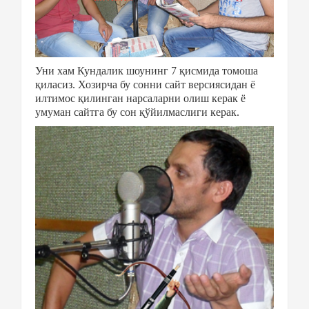
Уни хам Кундалик шоунинг 7 қисмида томоша
қиласиз. Хозирча бу сонни сайт версиясидан ё
илтимос қилинган нарсаларни олиш керак ё
умуман сайтга бу сон қўйилмаслиги керак.