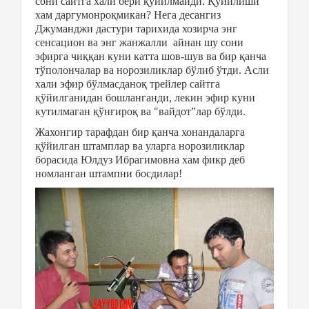
сони сайтга хали бери қўйилмайди. Қўйилиши
хам даргумонроқмикан? Нега десангиз
Джуманджи дастури тарихида хозирча энг
сенсацион ва энг жанжалли айнан шу сони
эфирга чиққан куни катта шов-шув ва бир қанча
тўполончалар ва норозиликлар бўлиб ўтди. Асли
хали эфир бўлмасданоқ трейлер сайтга
қўйилганидан бошланганди, лекин эфир куни
кутилмаган қўнғироқ ва "вайдот”лар бўлди.
Жахонгир тарафдан бир қанча хонандаларга
қўйилган штамплар ва уларга норозиликлар
борасида Юлдуз Ибрагимовна хам фикр деб
номланган штампни босдилар!