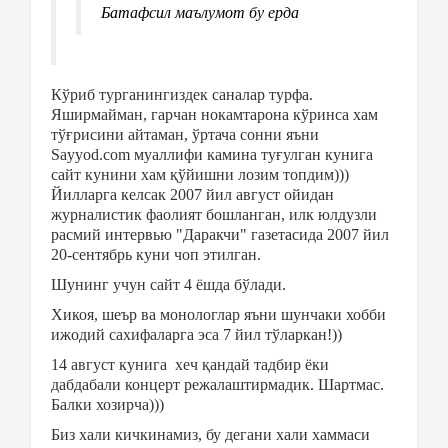
Батафсил маълумот бу ерда
Кўриб турганингиздек саналар турфа.
Яширмайман, гарчан нокамтарона кўринса хам
тўғрисини айтаман, ўртача сонни яъни
Sayyod.com муаллифи камина туғулган кунига
сайт кунини хам қўйишни лозим топдим)))
Йилларга келсак 2007 йил август ойидан
журналистик фаолият бошланган, илк юлдузли
расмий интервью "Даракчи" газетасида 2007 йил
20-сентябрь куни чоп этилган.
Шунинг учун сайт 4 ёшда бўлади.
Хикоя, шеър ва монологлар яъни шунчаки хобби
ижодий сахифаларга эса 7 йил тўларкан!))
14 август кунига
хеч қандай тадбир ёки
дабдабали концерт режалаштирмадик. Шартмас.
Балки хозирча)))
Биз хали кичкинамиз, бу дегани хали хаммаси