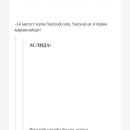
-14 август куни Sayyod.com, Sayyod.uz 4 ёшни
қаршилайди!
АСЛИДА:
Ижодий сахифа билан
народ