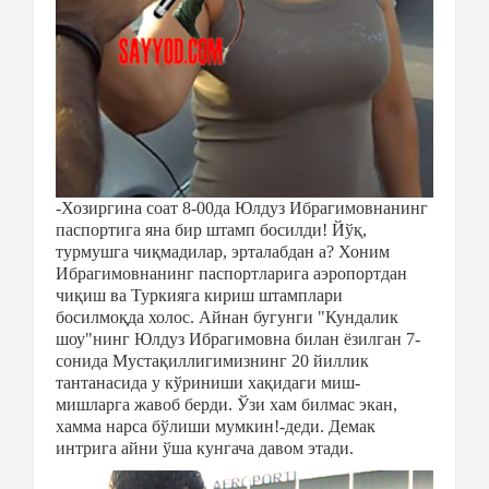
-Хозиргина соат 8-00да Юлдуз Ибрагимовнанинг
паспортига яна бир штамп босилди! Йўқ,
турмушга чиқмадилар, эрталабдан а? Хоним
Ибрагимовнанинг паспортларига аэропортдан
чиқиш ва Туркияга кириш штамплари
босилмоқда холос. Айнан бугунги "Кундалик
шоу"нинг Юлдуз Ибрагимовна билан ёзилган 7-
сонида
Мустақиллигимизнинг 20 йиллик
тантанасида у кўриниши хақидаги миш-
мишларга жавоб берди. Ўзи хам билмас экан,
хамма нарса бўлиши мумкин!-деди. Демак
интрига айни ўша кунгача давом этади.