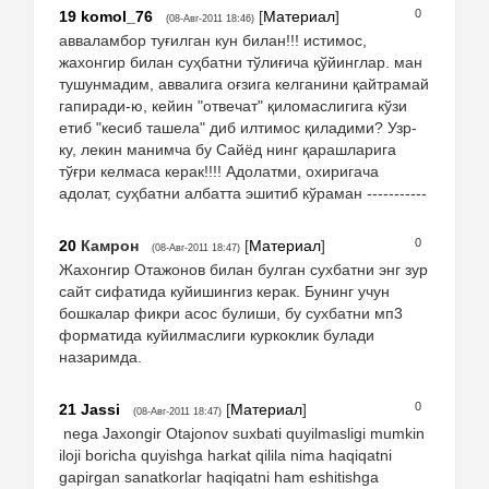
0
19
komol_76
[
Материал
]
(08-Авг-2011 18:46)
авваламбор туғилган кун билан!!! истимос,
жахонгир билан суҳбатни тўлиғича қўйинглар. ман
тушунмадим, аввалига оғзига келганини қайтрамай
гапиради-ю, кейин "отвечат" қиломаслигига кўзи
етиб "кесиб ташела" диб илтимос қиладими? Узр-
ку, лекин манимча бу Сайёд нинг қарашларига
тўғри келмаса керак!!!! Адолатми, охиригача
адолат, суҳбатни албатта эшитиб кўраман -----------
0
20
Камрон
[
Материал
]
(08-Авг-2011 18:47)
Жахонгир Отажонов билан булган сухбатни энг зур
сайт сифатида куйишингиз керак. Бунинг учун
бошкалар фикри асос булиши, бу сухбатни мп3
форматида куйилмаслиги куркоклик булади
назаримда.
0
21
Jassi
[
Материал
]
(08-Авг-2011 18:47)
nega Jaxongir Otajonov suxbati quyilmasligi mumkin
iloji boricha quyishga harkat qilila nima haqiqatni
gapirgan sanatkorlar haqiqatni ham eshitishga