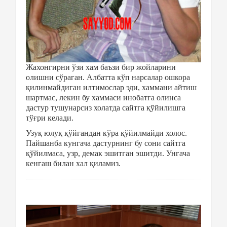
Жахонгирни ўзи хам баъзи бир жойларини
олишни сўраган. Албатта кўп нарсалар ошкора
қилинмайдиган илтимослар эди, хаммани айтиш
шартмас, лекин бу хаммаси инобатга олинса
дастур тушунарсиз холатда сайтга қўйилишга
тўғри келади.
Узуқ юлуқ қўйгандан кўра қўйилмайди холос.
Пайшанба кунгача дастурнинг бу сони сайтга
қўйилмаса, узр, демак эшитган эшитди. Унгача
кенгаш билан хал қиламиз.