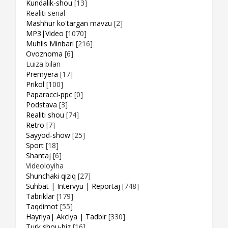
Kundalik-shou
[13]
Realiti serial
Mashhur ko'targan mavzu
[2]
MP3|Video
[1070]
Muhlis Minbari
[216]
Ovoznoma
[6]
Luiza bilan
Premyera
[17]
Prikol
[100]
Paparacci-ppc
[0]
Podstava
[3]
Realiti shou
[74]
Retro
[7]
Sayyod-show
[25]
Sport
[18]
Shantaj
[6]
Videoloyiha
Shunchaki qiziq
[27]
Suhbat | Intervyu | Reportaj
[748]
Tabriklar
[179]
Taqdimot
[55]
Hayriya| Akciya | Tadbir
[330]
Turk shou-biz
[16]