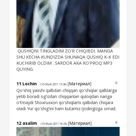
QUSHIQNI TINGLADIM ZO'R CHIQIBDI. MANGA
SHU KECHA KUNDIZDA SHUNAQA QUSHIQ K-K EDI
KUCHIRIB OLDIM . SARDOR AKA KO'PROQ MP3
QUYING.
11
Lochin
[
Материал
]
0
(10-Май-2011 15:36)
Qo'shiq yaxshi qalbdan chiqqan qo'shiqlar qalblarga
yetib boradi og'izdan chiqqanlari quloqdan nariga
o'tmaydi Shoxruxxon qo'shiqlarni qalbdan chiqara
oladi Yur qo'shig'ini ham kutamiz.Ijodingizga omad.
12
asalim
[
Материал
]
0
(10-Май-2011 16:24)