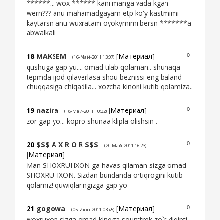
******... wox ****** kani manga vada kgan
wern??? anu mahamadgayam etp ko'y kastmimi
kaytarsn anu wuxratam oyokymimi bersn *******a
abwalkali
18
MAKSEM
[
Материал
]
0
(16-Май-2011 13:07)
qushuga gap yu.... omad tilab qolaman.. shunaqa
tepmda ijod qilaverlasa shou beznissi eng baland
chuqqasiga chiqadila... xozcha kinoni kutib qolamiza..
19
nazira
[
Материал
]
0
(18-Май-2011 10:32)
zor gap yo... kopro shunaa klipla olishsin .
20
$$$ A X R O R $$$
0
(20-Май-2011 16:23)
[
Материал
]
Man SHOXRUHXON ga havas qilaman sizga omad
SHOXRUHXON. Sizdan bundanda ortiqrogini kutib
qolamiz! quwiqlaringizga gap yo
21
gogowa
[
Материал
]
0
(05-Июн-2011 03:45)
woxruxon sizga omad kinoga sounttrek zo`r 4iqipti