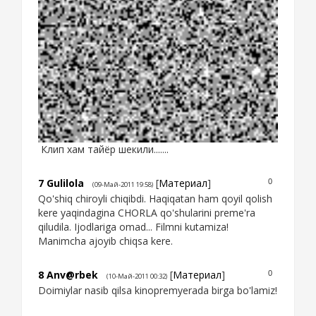
Клип хам тайёр шекили.......
7
Gulilola
[
Материал
]
0
(09-Май-2011 19:58)
Qo'shiq chiroyli chiqibdi. Haqiqatan ham qoyil qolish
kere yaqindagina CHORLA qo'shularini preme'ra
qiludila. Ijodlariga omad... Filmni kutamiza!
Manimcha ajoyib chiqsa kere.
8
Anv@rbek
[
Материал
]
0
(10-Май-2011 00:32)
Doimiylar nasib qilsa kinopremyerada birga bo'lamiz!