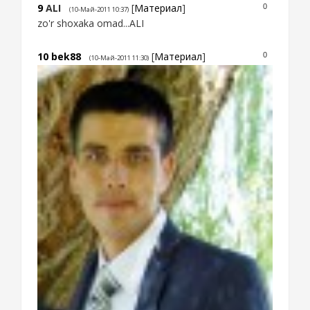
9
ALI
[
Материал
]
0
(10-Май-2011 10:37)
zo'r shoxaka omad...ALI
10
bek88
[
Материал
]
0
(10-Май-2011 11:30)