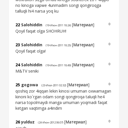
no kinoga vapwe 4unmadim songi qongiroqga
talluqli hi4 narsa yoq ku
22
Salohiddin
[
Материал
]
0
(19-Июн-2011 18:24)
Qoyil faqat olga SHOHRUH!
23
Salohiddin
[
Материал
]
0
(19-Июн-2011 18:25)
Qoyil faqat olga!
24
Salohiddin
[
Материал
]
0
(19-Июн-2011 18:49)
M&TV seniki
25
gogowa
[
Материал
]
0
(23-Июл-2011 02:32)
qoshiq zor 4iqqan lekin kinosi umuman oxwamagan
kinoni ko`rgan odam songi qongiroqa taluqli he4
narsa topolmaydi manga umuman yoqmadi faqat
ketgan vaqtimga a4indim
26
yulduz
[
Материал
]
0
(24-Июн-2012 06:07)