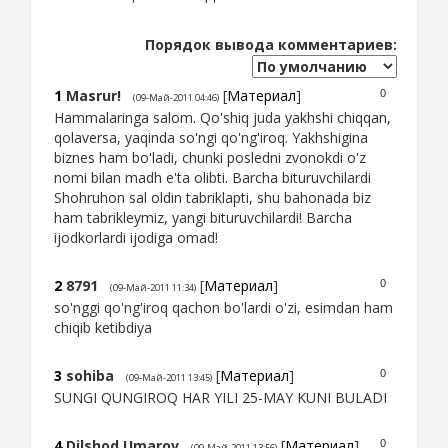
Порядок вывода комментариев:
1
Masrur!
[
Материал
]
0
(09-Май-2011 04:46)
Hammalaringa salom. Qo'shiq juda yakhshi chiqqan,
qolaversa, yaqinda so'ngi qo'ng'iroq. Yakhshigina
biznes ham bo'ladi, chunki posledni zvonokdi o'z
nomi bilan madh e'ta olibti. Barcha bituruvchilardi
Shohruhon sal oldin tabriklapti, shu bahonada biz
ham tabrikleymiz, yangi bituruvchilardi! Barcha
ijodkorlardi ijodiga omad!
2
8791
[
Материал
]
0
(09-Май-2011 11:34)
so'nggi qo'ng'iroq qachon bo'lardi o'zi, esimdan ham
chiqib ketibdiya
3
sohiba
[
Материал
]
0
(09-Май-2011 13:45)
SUNGI QUNGIROQ HAR YILI 25-MAY KUNI BULADI
4
Dilshod Umarov
[
Материал
]
0
(09-Май-2011 13:56)