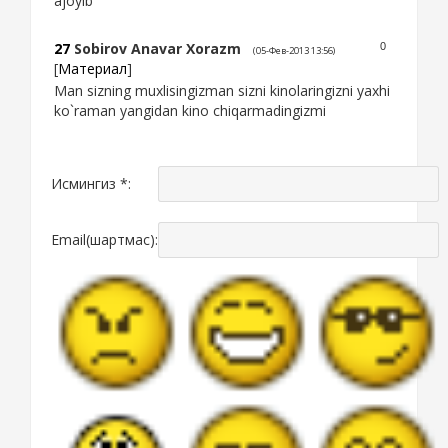
ajoyib
27
Sobirov Anavar Xorazm
0
(05-Фев-2013 13:56)
[
Материал
]
Man sizning muxlisingizman sizni kinolaringizni yaxhi
ko`raman yangidan kino chiqarmadingizmi
Исмингиз *:
Email(шартмас):