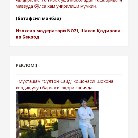
мавзуда бўлса хам ўчирилиши мумкин.
(батафсил манбаа)
Изохлар модератори NOZI, Шахло Қодирова
ва Бекзод
РЕКЛОМ:)
-Мухташам "Султон-Саид" кошонаси! Шохона
хордиқ учун барчаси юқори савияда