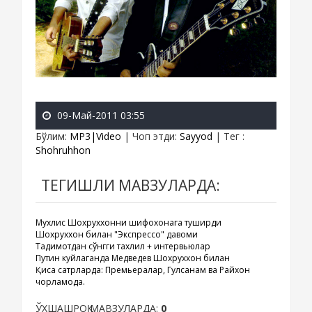
09-Май-2011 03:55
Бўлим
:
MP3|Video
|
Чоп этди
:
Sayyod
|
Тег
:
Shohruhhon
ТЕГИШЛИ МАВЗУЛАРДА:
Мухлис Шохруххонни шифохонага туширди
Шохруххон билан "Экспрессо" давоми
Тақдимотдан сўнгги тахлил + интервьюлар
Путин куйлаганда Медведев Шохруххон билан
Қисқа сатрларда: Премьералар, Гулсанам ва Райхон
чорламоқда.
ЎХШАШРОҚ МАВЗУЛАРДА:
0