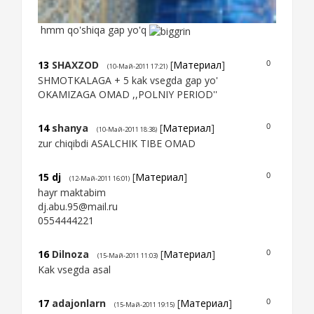
hmm qo'shiqa gap yo'q
13
SHAXZOD
[
Материал
]
0
(10-Май-2011 17:21)
SHMOTKALAGA + 5 kak vsegda gap yo'
OKAMIZAGA OMAD ,,POLNIY PERIOD''
14
shanya
[
Материал
]
0
(10-Май-2011 18:38)
zur chiqibdi ASALCHIK TIBE OMAD
15
dj
[
Материал
]
0
(12-Май-2011 16:01)
hayr maktabim
dj.abu.95@mail.ru
0554444221
16
Dilnoza
[
Материал
]
0
(15-Май-2011 11:03)
Kak vsegda asal
17
adajonlarn
[
Материал
]
0
(15-Май-2011 19:15)