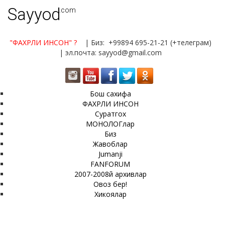
Sayyod
.com
"ФАХРЛИ ИНСОН"
?
| Биз: +99894 695-21-21 (+телеграм)
| эл.почта: sayyod@gmail.com
Бош сахифа
ФАХРЛИ ИНСОН
Суратгох
МОНОЛОГлар
Биз
Жавоблар
Jumanji
FANFORUM
2007-2008й архивлар
Овоз бер!
Хикоялар