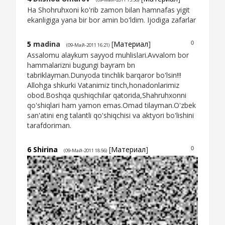
Ha Shohruhxoni ko'rib zamon bilan hamnafas yigit
ekanligiga yana bir bor amin bo'ldim. Ijodiga zafarlar
5
madina
[
Материал
]
0
(09-Май-2011 16:21)
Assalomu alaykum sayyod muhlislari.Avvalom bor
hammalarizni bugungi bayram bn
tabriklayman.Dunyoda tinchlik barqaror bo'lsin!!!
Allohga shkurki Vatanimiz tinch,honadonlarimiz
obod.Boshqa qushiqchilar qatorida,Shahruhxonni
qo'shiqlari ham yamon emas.Omad tilayman.O'zbek
san'atini eng talantli qo'shiqchisi va aktyori bo'lishini
tarafdoriman.
6
Shirina
[
Материал
]
0
(09-Май-2011 18:56)