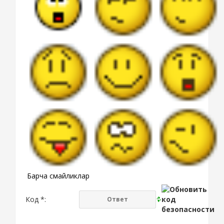
Барча смайликлар
Код *: