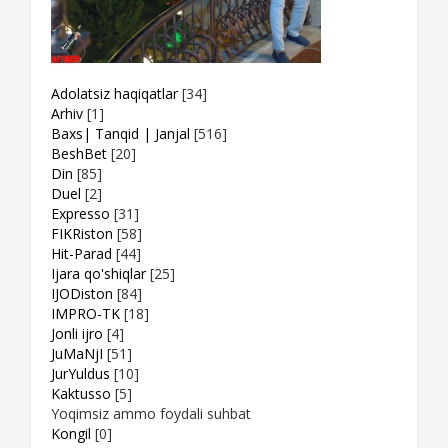
Adolatsiz haqiqatlar
[34]
Arhiv
[1]
Baxs| Tanqid | Janjal
[516]
BeshBet
[20]
Din
[85]
Duel
[2]
Expresso
[31]
FIKRiston
[58]
Hit-Parad
[44]
Ijara qo'shiqlar
[25]
IJODiston
[84]
IMPRO-TK
[18]
Jonli ijro
[4]
JuMaNjI
[51]
JurYuldus
[10]
Kaktusso
[5]
Yoqimsiz ammo foydali suhbat
Kongil
[0]