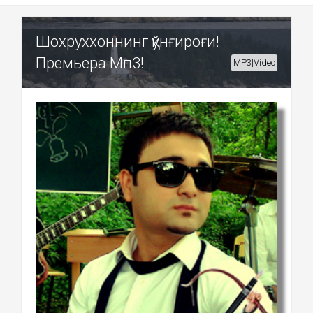
Шохруххоннинг қўнғироғи!
Премьера Мп3!
MP3|Video