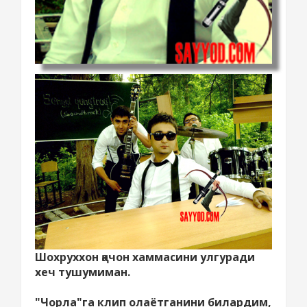
Шохруххон қачон хаммасини улгуради
хеч тушумиман.
"Чорла"га клип олаётганини билардим,