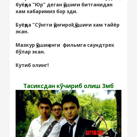
буёқда "Юр" деган қўшиғи битганидан
хам хабаримиз бор эди.
Буёқда "Сўнгги қўнғироқ" қўшиғи хам тайёр
экан.
Мазкур қўшиқ янги фильмга саундтрек
бўлар экан.
Кутиб олинг!
Тасиксдан кўчириб олиш 3мб