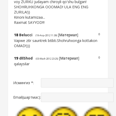
voy ZURKU judayam chiroyli qo'shu bulgan!
SHOHRUHXONGA OOOMAD! ULA ENG ENG
ZURILA!))
Kinoni kutamizaa...
Raxmat SAYYOD!!!
18
Belucci
[
Материал
]
0
(19-Апр-2012 11:39)
Vapwe z6r sauntrek b6bti.Shohruhxonga kottakon
OMAD!)))
19
dIlShod
[
Материал
]
0
(03-Май-2012 23:25)
qalaysilar
Исмингиз *:
Email(шартмас):