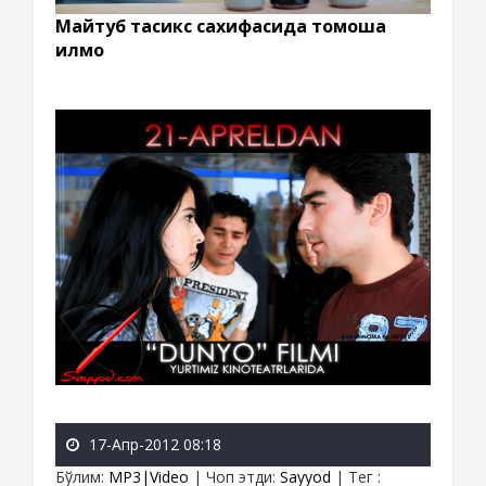
Майтуб тасикс сахифасида томоша
қилмоқ
17-Апр-2012 08:18
Бўлим
:
MP3|Video
|
Чоп этди
:
Sayyod
|
Тег
: