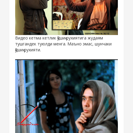
Видео кетма кетлик қўшиқ рухиятига жудаям
тушгандек туюлди менга. Маъно эмас, шунчаки
қўшиқ рухияти.