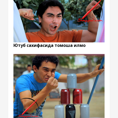
Ютуб сахифасида томоша қилмоқ