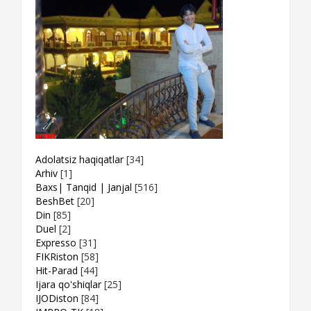
Adolatsiz haqiqatlar
[34]
Arhiv
[1]
Baxs| Tanqid | Janjal
[516]
BeshBet
[20]
Din
[85]
Duel
[2]
Expresso
[31]
FIKRiston
[58]
Hit-Parad
[44]
Ijara qo'shiqlar
[25]
IJODiston
[84]