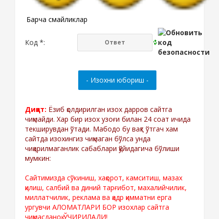
Барча смайликлар
Код *:
Диққат:
Ёзиб қолдирилган изох дарров сайтга
чиқмайди. Хар бир изох узоғи билан 24 соат ичида
текширувдан ўтади. Мабодо бу вақт ўтгач хам
сайтда изохингиз чиқмаган бўлса унда
чиқарилмаганлик сабаблари қўйидагича бўлиши
мумкин:
Сайтимизда сўкиниш, хақорот, камситиш, мазах
қилиш, салбий ва диний тарғибот, махалийчилик,
миллатчилик, реклама ва қадр қимматни ерга
ургувчи АЛОМАТЛАРИ БОР изохлар сайтга
чиқмасданоқ ЎЧИРИЛАДИ!