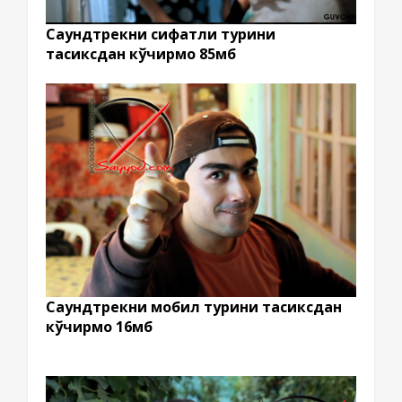
Саундтрекни сифатли турини
тасиксдан кўчирмоқ 85мб
Саундтрекни мобил турини тасиксдан
кўчирмоқ 16мб