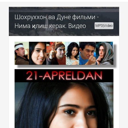
Шохруххон ва Дунё фильми -
Нима қилиш керак. Видео
MP3|Video