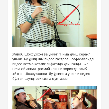
Жавоб Шохруххон ва унинг "Нима қилиш керак"
қўшиғи. Бу қўшиққа илк видео гастроль сафарларидан
видео кетма-кетлик сифатида қилинганди. Бир
неча ой аввал расмий клипни хорижда олиб
қайтган Шохруххонни бу қўшиғига учинчи видео
бўлган саундтрек сизга мунтазир.