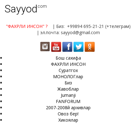
Sayyod
.com
"ФАХРЛИ ИНСОН"
?
| Биз: +99894 695-21-21 (+телеграм)
| эл.почта: sayyod@gmail.com
Бош сахифа
ФАХРЛИ ИНСОН
Суратгох
МОНОЛОГлар
Биз
Жавоблар
Jumanji
FANFORUM
2007-2008й архивлар
Овоз бер!
Хикоялар