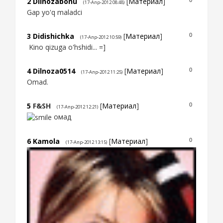
2
Dilnozabonu
[
Материал
]
(17-Апр-2012 08:48)
Gap yo'q maladci
3
Didishichka
[
Материал
]
0
(17-Апр-2012 10:59)
Kino qizuga o'hshidi... =]
4
Dilnoza0514
[
Материал
]
0
(17-Апр-2012 11:25)
Omad.
5
F&SH
[
Материал
]
0
(17-Апр-2012 12:21)
омад
6
Kamola
[
Материал
]
0
(17-Апр-2012 13:15)