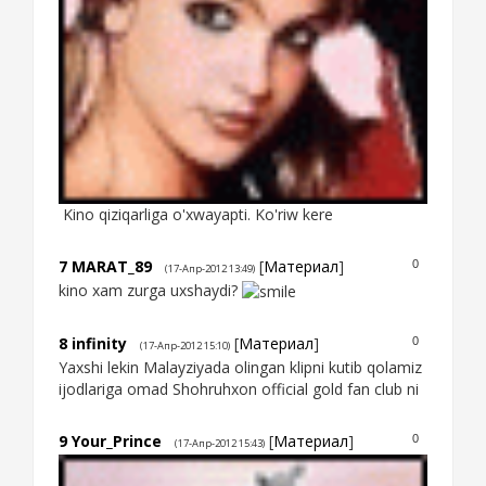
Kino qiziqarliga o'xwayapti. Ko'riw kere
7
MARAT_89
[
Материал
]
0
(17-Апр-2012 13:49)
kino xam zurga uxshaydi?
8
infinity
[
Материал
]
0
(17-Апр-2012 15:10)
Yaxshi lekin Malayziyada olingan klipni kutib qolamiz
ijodlariga omad Shohruhxon official gold fan club ni
9
Your_Prince
[
Материал
]
0
(17-Апр-2012 15:43)