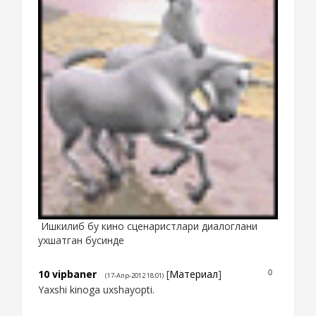
Ишкилиб бу кино сценаристлари диалоглани
ухшатган бусинде
10
vipbaner
[
Материал
]
0
(17-Апр-2012 18:01)
Yaxshi kinoga uxshayopti.