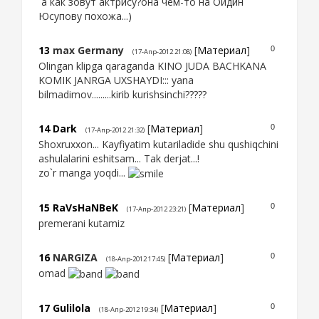
а как зовут актрису?она чем-то на Ойдин
Юсупову похожа...)
13
max Germany
[
Материал
]
0
(17-Апр-2012 21:08)
Olingan klipga qaraganda KINO JUDA BACHKANA
KOMIK JANRGA UXSHAYDI::: yana
bilmadimov.........kirib kurishsinchi?????
14
Dark
[
Материал
]
0
(17-Апр-2012 21:32)
Shoxruxxon... Kayfiyatim kutariladide shu qushiqchini
ashulalarini eshitsam... Tak derjat...!
zo`r manga yoqdi...
15
RaVsHaNBeK
[
Материал
]
0
(17-Апр-2012 23:21)
premerani kutamiz
16
NARGIZA
[
Материал
]
0
(18-Апр-2012 17:45)
omad
17
Gulilola
[
Материал
]
0
(18-Апр-2012 19:34)