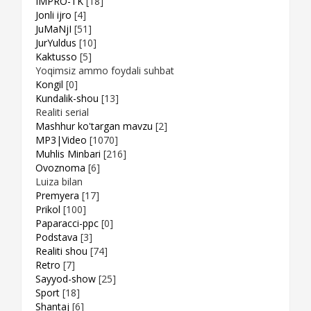
IMPRO-TK
[18]
Jonli ijro
[4]
JuMaNjI
[51]
JurYuldus
[10]
Kaktusso
[5]
Yoqimsiz ammo foydali suhbat
Kongil
[0]
Kundalik-shou
[13]
Realiti serial
Mashhur ko'targan mavzu
[2]
MP3|Video
[1070]
Muhlis Minbari
[216]
Ovoznoma
[6]
Luiza bilan
Premyera
[17]
Prikol
[100]
Paparacci-ppc
[0]
Podstava
[3]
Realiti shou
[74]
Retro
[7]
Sayyod-show
[25]
Sport
[18]
Shantaj
[6]