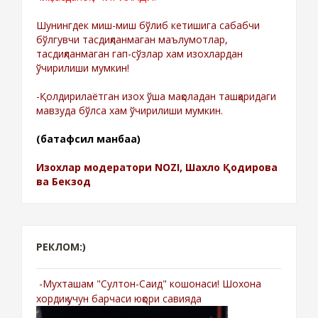
Шунингдек миш-миш бўлиб кетишига сабабчи
бўлгувчи тасдиқланмаган маълумотлар,
тасдиқланмаган гап-сўзлар хам изохлардан
ўчирилиши мумкин!
-Қолдирилаётган изох ўша мақоладан ташқаридаги
мавзуда бўлса хам ўчирилиши мумкин.
(батафсил манбаа)
Изохлар модератори NOZI, Шахло Қодирова
ва Бекзод
РЕКЛОМ:)
-Мухташам "Султон-Саид" кошонаси! Шохона
хордиқ учун барчаси юқори савияда