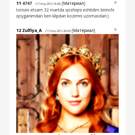
11
4747
[
Материал
]
0
(17-Апр-2012 18:40)
torisini etsam 32 martda qoshiqni eshitdim birinchi
qoyganimdan beri klipdan kozimni uzomasdan:)
12
Zulfiya_A
[
Материал
]
0
(17-Апр-2012 20:02)