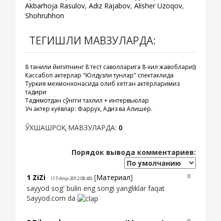
Akbarhoja Rasulov
,
Adiz Rajabov
,
Alisher Uzoqov
,
Shohruhhon
ТЕГИШЛИ МАВЗУЛАРДА:
8 таниқли йигитнинг 8 тест саволларига 8-хил жавоблари))
Кассабоп актерлар "Юлдузли тунлар" спектаклида
Туркия мехмонхонасида қолиб кетган актёрларимиз
тақдири
Тақдимотдан сўнгги тахлил + интервьюлар
Уч актер куёвлар: Фаррух, Адиз ва Алишер.
ЎХШАШРОҚ МАВЗУЛАРДА:
0
Порядок вывода комментариев:
1
ZiZi
[
Материал
]
0
(17-Апр-2012 08:48)
sayyod sog' bulin eng songi yangliklar faqat
Sayyod.com da
0