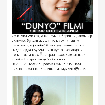
Дунё фильми хақида маълумот беришни давомлар
эканмиз, бундан аввалги илк ролик тақдим
этганимизда
(манба)
қўшиғи учун ишланаётган
видеолардан бу учинчиси бўлган хонандани
топинг дегандик. Ўша ерда Фахрик деган изох
сохиби Шохруххон деб кўрсатган.
367-90-70 телефон рақами бўйича 2 кишилик
таклифномангизни олишингиз мумкин бўлади.