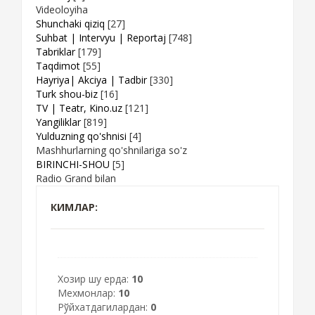
Videoloyiha
Shunchaki qiziq
[27]
Suhbat | Intervyu | Reportaj
[748]
Tabriklar
[179]
Taqdimot
[55]
Hayriya| Akciya | Tadbir
[330]
Turk shou-biz
[16]
TV | Teatr, Kino.uz
[121]
Yangiliklar
[819]
Yulduzning qo'shnisi
[4]
Mashhurlarning qo'shnilariga so'z
BIRINCHI-SHOU
[5]
Radio Grand bilan
КИМЛАР:
Хозир шу ерда:
10
Мехмонлар:
10
Рўйхатдагилардан:
0