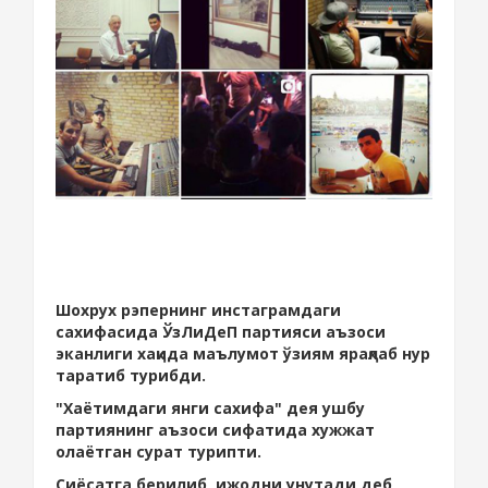
Шохрух рэпернинг инстаграмдаги
сахифасида ЎзЛиДеП партияси аъзоси
эканлиги хақида маълумот ўзиям ярақлаб нур
таратиб турибди.
"Хаётимдаги янги сахифа" дея ушбу
партиянинг аъзоси сифатида хужжат
олаётган сурат турипти.
Сиёсатга берилиб, ижодни унутади деб