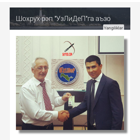
Шохрух рэп "УзЛиДеП"га аъзо
Yangiliklar