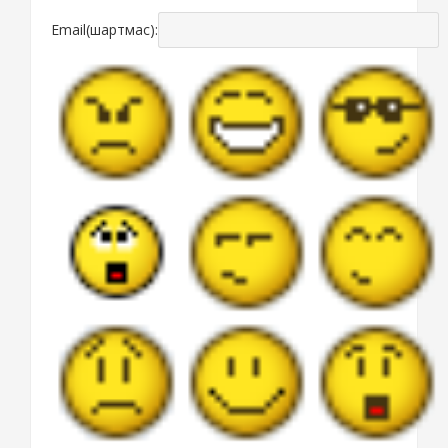
Email(шартмас):