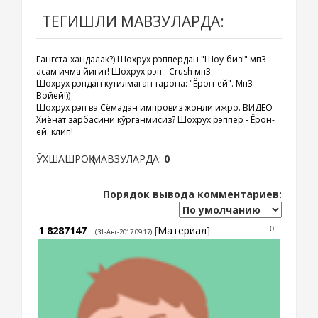
ТЕГИШЛИ МАВЗУЛАРДА:
Гангста-хандалак?) Шохрух рэппердан "Шоу-биз!" мп3
Қасам ичма йигит! Шохрух рэп - Crush мп3
Шохрух рэпдан кутилмаган тарона: "Ёрон-ей". Мп3
Войей!))
Шохрух рэп ва Сёмадан импровиз жонли ижро. ВИДЕО
Хиёнат зарбасини кўрганмисиз? Шохрух рэппер - Ёрон-
ей. клип!
ЎХШАШРОҚ МАВЗУЛАРДА:
0
Порядок вывода комментариев:
1
8287147
[
Материал
]
0
(31-Авг-2017 09:17)