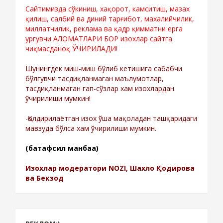
Сайтимизда сўкиниш, хақорот, камситиш, мазах
қилиш, салбий ва диний тарғибот, махалийчилик,
миллатчилик, реклама ва қадр қимматни ерга
ургувчи АЛОМАТЛАРИ БОР изохлар сайтга
чиқмасданоқ ЎЧИРИЛАДИ!
Шунингдек миш-миш бўлиб кетишига сабабчи
бўлгувчи тасдиқланмаган маълумотлар,
тасдиқланмаган гап-сўзлар хам изохлардан
ўчирилиши мумкин!
-Қолдирилаётган изох ўша мақоладан ташқаридаги
мавзуда бўлса хам ўчирилиши мумкин.
(батафсил манбаа)
Изохлар модератори NOZI, Шахло Қодирова
ва Бекзод