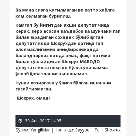
Ва мана сизга кутилмаган ва хатто хаёлга
хам келмаган бурилиш.
Камгап бу йигитдан яхши депутат чиқса
керак, зеро асосан ваъдабоз ва шунчаки гап
билан юрадиган сохадек бўлиб қолган
депутатликда Шохрухдан ортиқча гап
ололмаслигимиз аниқ. Бироқ ижодда
баландпарвоз ваъда эмас, фақат натижа
билан сўзлайдиган Шохрух МАБОДО
депутатликка номзод бўлса уни хамма
қўллаб қўвватлашига ишонамиз.
Чунки хозиргача у ўзига бўлган ишончни
сусайтирмаган.
Шохрух, омад!
30-Авг-2017 14:05
Бўлим
:
Yangiliklar
|
Чоп этди
:
Sayyod
|
Тег
:
Shoxrux