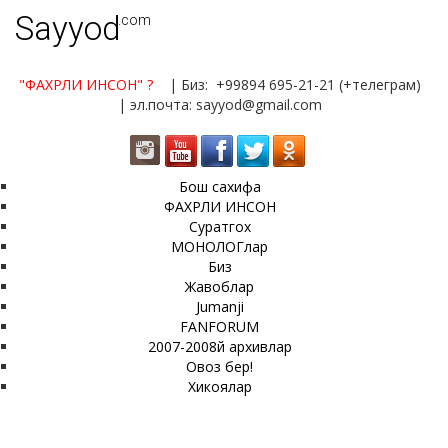
Sayyod
.com
"ФАХРЛИ ИНСОН"
?
| Биз: +99894 695-21-21 (+телеграм)
| эл.почта: sayyod@gmail.com
Бош сахифа
ФАХРЛИ ИНСОН
Суратгох
МОНОЛОГлар
Биз
Жавоблар
Jumanji
FANFORUM
2007-2008й архивлар
Овоз бер!
Хикоялар