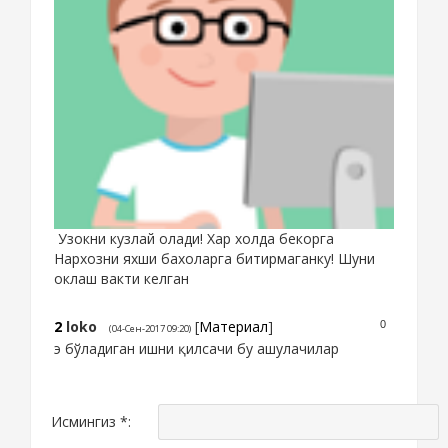
Узокни кузлай олади! Хар холда бекорга
Нархозни яхши бахоларга битирмаганку! Шуни
оклаш вакти келган
2
loko
[
Материал
]
0
(04-Сен-2017 09:20)
э бўладиган ишни қилсачи бу ашулачилар
Исмингиз *: