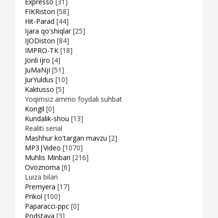
Expresso
[31]
FIKRiston
[58]
Hit-Parad
[44]
Ijara qo'shiqlar
[25]
IJODiston
[84]
IMPRO-TK
[18]
Jonli ijro
[4]
JuMaNjI
[51]
JurYuldus
[10]
Kaktusso
[5]
Yoqimsiz ammo foydali suhbat
Kongil
[0]
Kundalik-shou
[13]
Realiti serial
Mashhur ko'targan mavzu
[2]
MP3|Video
[1070]
Muhlis Minbari
[216]
Ovoznoma
[6]
Luiza bilan
Premyera
[17]
Prikol
[100]
Paparacci-ppc
[0]
Podstava
[3]