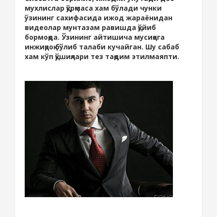
мухлислар қўрқмаса хам бўлади чунки
ўзининг сахифасида ижод жараёнидан
видеолар мунтазам равишда қўйиб
бормоқда. Ўзининг айтишича мусиқага
инжиқроқ бўлиб талаби кучайган. Шу сабаб
хам кўп қўшиқлари тез тақдим этилмаяпти.