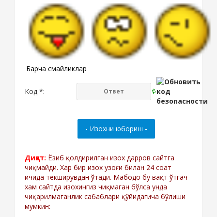
Барча смайликлар
Код *:
Диққат:
Ёзиб қолдирилган изох дарров сайтга
чиқмайди. Хар бир изох узоғи билан 24 соат
ичида текширувдан ўтади. Мабодо бу вақт ўтгач
хам сайтда изохингиз чиқмаган бўлса унда
чиқарилмаганлик сабаблари қўйидагича бўлиши
мумкин: