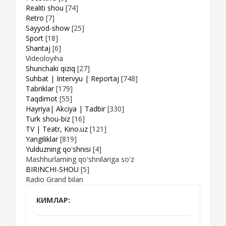
Realiti shou
[74]
Retro
[7]
Sayyod-show
[25]
Sport
[18]
Shantaj
[6]
Videoloyiha
Shunchaki qiziq
[27]
Suhbat | Intervyu | Reportaj
[748]
Tabriklar
[179]
Taqdimot
[55]
Hayriya| Akciya | Tadbir
[330]
Turk shou-biz
[16]
TV | Teatr, Kino.uz
[121]
Yangiliklar
[819]
Yulduzning qo'shnisi
[4]
Mashhurlarning qo'shnilariga so'z
BIRINCHI-SHOU
[5]
Radio Grand bilan
КИМЛАР: