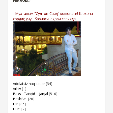
РЕКЛОМ:)
-Мухташам "Султон-Саид" кошонаси! Шохона
хордиқ учун барчаси юқори савияда
Adolatsiz haqiqatlar
[34]
Arhiv
[1]
Baxs| Tanqid | Janjal
[516]
BeshBet
[20]
Din
[85]
Duel
[2]