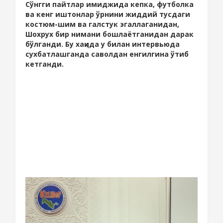
Сўнгги пайтлар имиджида кепка, футболка
ва кенг иштонлар ўрнини жиддий тусдаги
костюм-шим ва галстук эгаллаганидан,
Шохрух бир нимани бошлаётганидан дарак
бўлганди. Бу хақида у билан интервьюда
сухбатлашганда саволдан енгилгина ўтиб
кетганди.